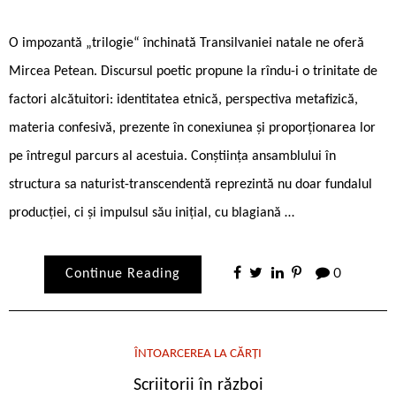
O impozantă „trilogie“ închinată Transilvaniei natale ne oferă
Mircea Petean. Discursul poetic propune la rîndu-i o trinitate de
factori alcătuitori: identitatea etnică, perspectiva metafizică,
materia confesivă, prezente în conexiunea și proporționarea lor
pe întregul parcurs al acestuia. Conștiința ansamblului în
structura sa naturist-transcendentă reprezintă nu doar fundalul
producției, ci și impulsul său inițial, cu blagiană …
Continue Reading
0
ÎNTOARCEREA LA CĂRȚI
Scriitorii în război