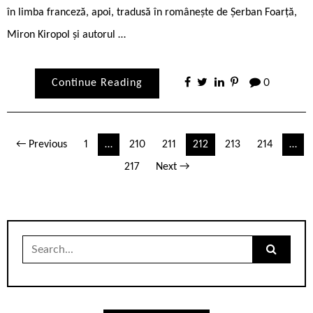
în limba franceză, apoi, tradusă în românește de Șerban Foarță,
Miron Kiropol și autorul …
Continue Reading
0
Paginație
← Previous
1
…
210
211
212
213
214
…
articole
217
Next →
Search
for: