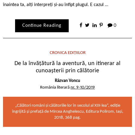
înaintea ta, alți interpreți și-au înfipt plugul. E cazul …
Continue Reading
0
CRONICA EDIȚIILOR
De la învățătură la aventură, un itinerar al
cunoașterii prin călătorie
Răzvan Voncu
România literară
nr. 9-10/2019
„Călători români și călătoriile lor în secolul al XIX-lea”, ediție
îngrijită și prefață de Mircea Anghelescu, Editura Polirom, Iași,
2018, 368 pag.