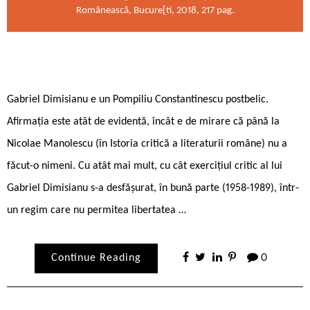
Românească, Bucure[ti, 2018, 217 pag.
Gabriel Dimisianu e un Pompiliu Constantinescu postbelic.
Afirmația este atât de evidentă, încât e de mirare că până la
Nicolae Manolescu (în Istoria critică a literaturii române) nu a
făcut-o nimeni. Cu atât mai mult, cu cât exercițiul critic al lui
Gabriel Dimisianu s-a desfășurat, în bună parte (1958-1989), într-
un regim care nu permitea libertatea …
Continue Reading
0