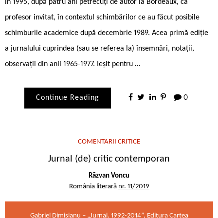
în 1995, după patru ani petrecuți de autor la Bordeaux, ca
profesor invitat, în contextul schimbărilor ce au făcut posibile
schimburile academice după decembrie 1989. Acea primă ediție
a jurnalului cuprindea (sau se referea la) însemnări, notații,
observații din anii 1965-1977. Ieșit pentru …
Continue Reading
0
COMENTARII CRITICE
Jurnal (de) critic contemporan
Răzvan Voncu
România literară
nr. 11/2019
Gabriel Dimisianu – „Jurnal. 1992-2014”, Editura Cartea