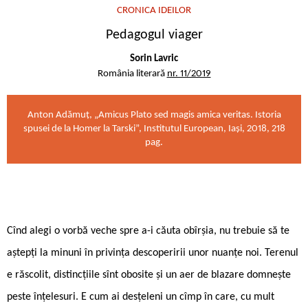
CRONICA IDEILOR
Pedagogul viager
Sorin Lavric
România literară
nr. 11/2019
Anton Adămuț, „Amicus Plato sed magis amica veritas. Istoria
spusei de la Homer la Tarski”, Institutul European, Iași, 2018, 218
pag.
Cînd alegi o vorbă veche spre a-i căuta obîrșia, nu trebuie să te
aștepți la minuni în privința descoperirii unor nuanțe noi. Terenul
e răscolit, distincțiile sînt obosite și un aer de blazare domnește
peste înțelesuri. E cum ai desțeleni un cîmp în care, cu mult