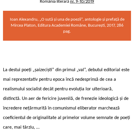
România literară
nr. 9-10/2019
Ioan Alexandru, „O sută și una de poezii”, antologie și prefață de
Mircea Platon, Editura Academiei Române, București, 2017, 286
pag.
La destui poeți „șaizeciști” din primul „val”, debutul editorial este
mai reprezentativ pentru epoca încă nedesprinsă de cea a
realismului socialist decât pentru evoluția lor ulterioară,
distinctă. Un aer de fericire juvenilă, de frenezie ideologică și de
încredere nețărmurită în comunismul eliberator marchează
coeficientul de originalitate al primelor volume semnate de poeți
care, mai târziu, …