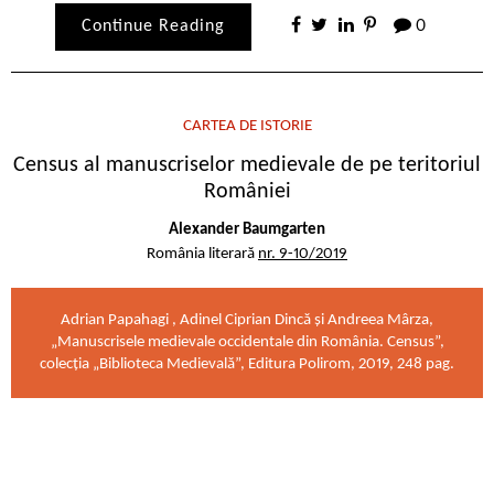
Continue Reading
0
CARTEA DE ISTORIE
Census al manuscriselor medievale de pe teritoriul
României
Alexander Baumgarten
România literară
nr. 9-10/2019
Adrian Papahagi , Adinel Ciprian Dincă și Andreea Mârza,
„Manuscrisele medievale occidentale din România. Census”,
colecția „Biblioteca Medievală”, Editura Polirom, 2019, 248 pag.