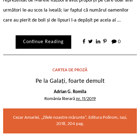
reprezentat de Marele Război a avut proporții pe care doar anii
următori le-au scos la iveală; iar faptul că numărul oamenilor
care au pierit de boli și de lipsuri l-a depășit pe acela al …
Continue Reading
0
CARTEA DE PROZĂ
Pe la Galați, foarte demult
Adrian G. Romila
România literară
nr. 11/2019
Cezar Amariei, „Zilele noastre mărunte”, Editura Polirom, Iași,
2018, 204 pag.