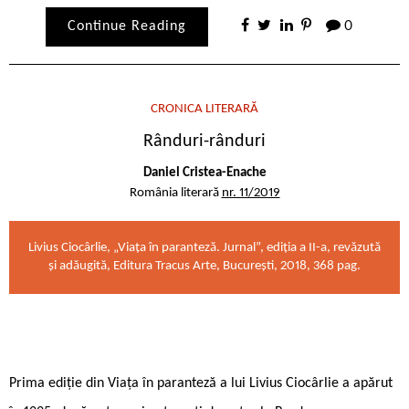
Continue Reading
0
CRONICA LITERARĂ
Rânduri-rânduri
Daniel Cristea-Enache
România literară
nr. 11/2019
Livius Ciocârlie, „Viața în paranteză. Jurnal”, ediția a II-a, revăzută
și adăugită, Editura Tracus Arte, București, 2018, 368 pag.
Prima ediție din Viața în paran­teză a lui Livius Ciocârlie a apărut