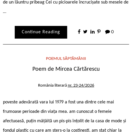
de un lăuntru pribeag Cei cu picioarele încrucișate sub mesele de
…
Continue Reading
0
POEMUL SĂPTĂMÂNII
Poem de Mircea Cărtărescu
România literară
nr. 23-24/2026
poveste adevărată vara lui 1979 a fost una dintre cele mai
frumoase perioade din viaţa mea. am cunoscut o femeie
afectuoasă, puţin mâţâită un pis-pis înţolit de la casa de mode şi
fondul plastic cu care am şters-o la costineşti. am stat chiar la