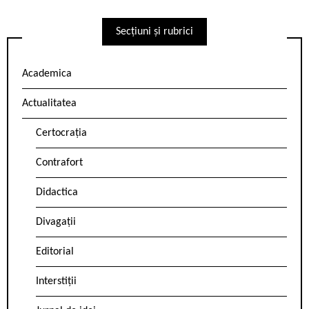
Secțiuni și rubrici
Academica
Actualitatea
Certocrația
Contrafort
Didactica
Divagații
Editorial
Interstiții