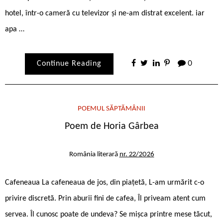
hotel, într-o cameră cu televizor şi ne-am distrat excelent. iar
apa …
Continue Reading
0
POEMUL SĂPTĂMÂNII
Poem de Horia Gârbea
România literară
nr. 22/2026
Cafeneaua La cafeneaua de jos, din piațetă, L-am urmărit c-o
privire discretă. Prin aburii fini de cafea, Îl priveam atent cum
servea. Îl cunosc poate de undeva? Se mișca printre mese tăcut,