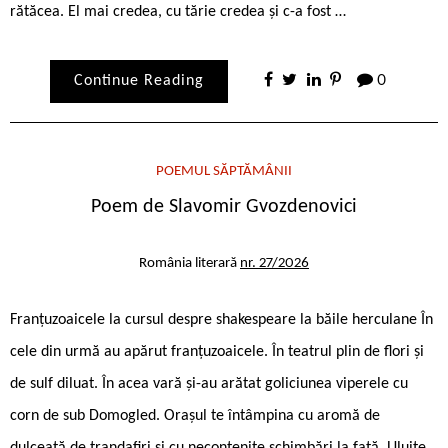
rătăcea. El mai credea, cu tărie credea și c-a fost …
Continue Reading
0
POEMUL SĂPTĂMÂNII
Poem de Slavomir Gvozdenovici
România literară
nr. 27/2026
Franțuzoaicele la cursul despre shakespeare la băile herculane În
cele din urmă au apărut franțuzoaicele. În teatrul plin de flori și
de sulf diluat. În acea vară și-au arătat goliciunea viperele cu
corn de sub Domogled. Orașul te întâmpina cu aromă de