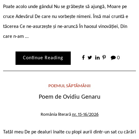
Poate acolo unde gândul Nu se grăbește să ajungă, Moare pe
cruce Adevărul De care nu vorbește nimeni. Însă mai cruntă e
tăcerea Ce ne-asurzește și ne-aruncă În haosul vinovăţiei, Din
care n-am …
Continue Reading
0
POEMUL SĂPTĂMÂNII
Poem de Ovidiu Genaru
România literară
nr. 15-16/2026
Tatăl meu De pe dealuri înalte cu plopi aurii dintr-un sat cu cărări