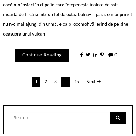
dacă n-o înșfaci în clipa în care înțepenește înainte de salt −
moartă de frică și într-un fel de extaz bolnav – pas s-o mai prinzi!
nu n-o mai ajungi din urmă: e ca o locomotivă ieșind de pe șine
deasupra unui vulcan
Continue Reading
0
Paginație
1
2
3
…
15
Next →
articole
Search
for: