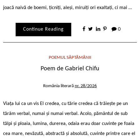
joacă naivă de boemi, țicniți, aleși, miruiți ori exaltați, ci mai …
Continue Reading
0
POEMUL SĂPTĂMÂNII
Poem de Gabriel Chifu
România literară
nr. 28/2026
Viața lui ca un vis El credea, cu tărie credea că trăiește pe un
tărâm verbal, numai și numai verbal. Acolo, pământul de sub
tălpi și ploaia, lumina, durerea, odaia erau doar cuvinte pe foaia
cea mare, nevăzută, abstractă și absolută, cuvinte printre care el