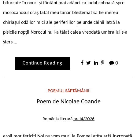
bifurcate în nouri și fântâni mai adânci ca iadul coboară spre
morocănosul oraș tatăl meu tânăr blestemat să fie mereu
chiriașul odăilor mici ale periferiilor pe unde câinii latră la
pisicile nopții Norocul nu i-a tăiat calea vreodată umbra lui s-a
șters …
Continue Reading
0
POEMUL SĂPTĂMÂNII
Poem de Nicolae Coande
România literară
nr. 14/2026
eroii mor fericiți Noi nu vom muri la Pompei atîta artă îngropată