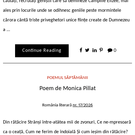
căutați, recrutați geniștii care să demineze Câmpiile Elizee, mai
ales prin locurile unde se odihnesc geniile peste mormintele
cărora cântă triste priveghetori unice ființe create de Dumnezeu
a …
Continue Reading
0
POEMUL SĂPTĂMÂNII
Poem de Monica Pillat
România literară
nr. 17/2026
Din rătăcire Strânși între-atâtea mii de zvonuri, Ce ne-mpresoară
ca o ceaţă, Cum ne ferim de îndoială Și cum ieșim din rătăcire?