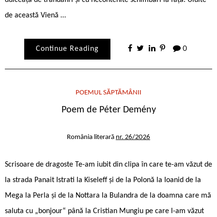
dulceață de trandafiri și cu necontenite schimbări la față. Uluite
de această Vienă …
Continue Reading
0
POEMUL SĂPTĂMÂNII
Poem de Péter Demény
România literară
nr. 26/2026
Scrisoare de dragoste Te-am iubit din clipa în care te-am văzut de
la strada Panait Istrati la Kiseleff și de la Polonă la Ioanid de la
Mega la Perla și de la Nottara la Bulandra de la doamna care mă
saluta cu „bonjour“ până la Cristian Mungiu pe care l-am văzut