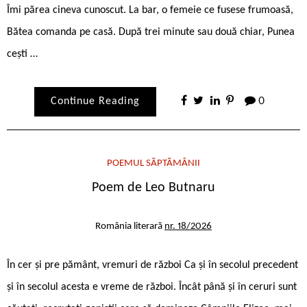
Îmi părea cineva cunoscut. La bar, o femeie ce fusese frumoasă,
Bătea comanda pe casă. După trei minute sau două chiar, Punea
cești …
Continue Reading
0
POEMUL SĂPTĂMÂNII
Poem de Leo Butnaru
România literară
nr. 18/2026
În cer și pre pământ, vremuri de război Ca și în secolul precedent
și în secolul acesta e vreme de război. Încât până și în ceruri sunt