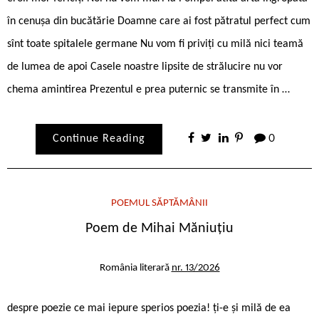
în cenușa din bucătărie Doamne care ai fost pătratul perfect cum
sînt toate spitalele germane Nu vom fi priviți cu milă nici teamă
de lumea de apoi Casele noastre lipsite de strălucire nu vor
chema amintirea Prezentul e prea puternic se transmite în …
Continue Reading
0
POEMUL SĂPTĂMÂNII
Poem de Mihai Măniuțiu
România literară
nr. 13/2026
despre poezie ce mai iepure sperios poezia! ți-e și milă de ea