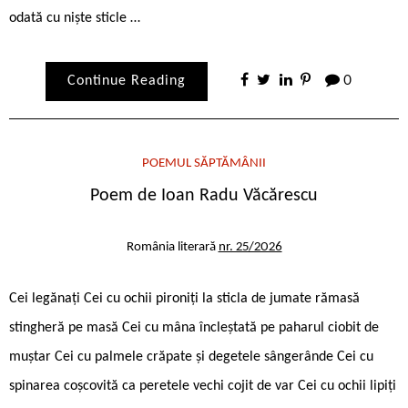
odată cu niște sticle …
Continue Reading
0
POEMUL SĂPTĂMÂNII
Poem de Ioan Radu Văcărescu
România literară
nr. 25/2026
Cei legănați Cei cu ochii pironiți la sticla de jumate rămasă
stingheră pe masă Cei cu mâna încleștată pe paharul ciobit de
muștar Cei cu palmele crăpate și degetele sângerânde Cei cu
spinarea coșcovită ca peretele vechi cojit de var Cei cu ochii lipiți