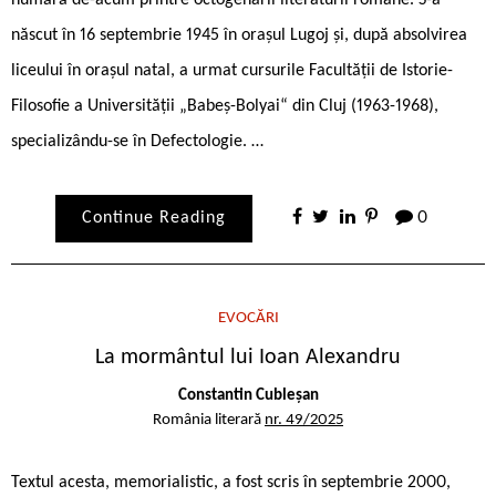
numără de-acum printre octogenarii literaturii române. S-a
născut în 16 septembrie 1945 în orașul Lugoj și, după absolvirea
liceului în orașul natal, a urmat cursurile Facultății de Istorie-
Filosofie a Universității „Babeș-Bolyai“ din Cluj (1963-1968),
specializându-se în Defectologie. …
Continue Reading
0
EVOCĂRI
La mormântul lui Ioan Alexandru
Constantin Cubleșan
România literară
nr. 49/2025
Textul acesta, memorialistic, a fost scris în septembrie 2000,