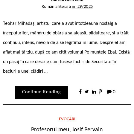
Mircea Gelu Buta
România literară
nr. 29/2025
Teohar Mihadaș, artistul care a avut întotdeauna nostalgia
începuturilor, mândru de obârșia sa aleasă, pilduitoare, și-a trăit
continuu, intens, nevoia de a se legitima în lume. Despre el am
aflat mai târziu, după ce am citit volumul Pe muntele Ebal. Există
un pasaj în care descrie cum fusese închis de Securitate în
beciurile unei clădiri …
Continue Reading
0
EVOCĂRI
Profesorul meu, Iosif Pervain