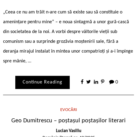
„Ceea ce nu am trăit n-are cum să existe sau să constituie o
amenințare pentru mine“ – e noua sintagmă a unor gură-cască
din societatea de la noi. A vorbi despre vâltorile vieții sub
comunism sau a surprinde grozăvia moștenirii sale, fără a
deranja mirajul instalat în mintea unor compatrioți și a-i împinge
spre mânie, …
Continue Reading
0
EVOCĂRI
Geo Dumitrescu – poștașul poștașilor literari
Lucian Vasiliu