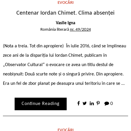
EVOCĂRI
Centenar Iordan Chimet. Clima absenței
Vasile Igna
România literară
nr. 49/2024
(Nota a treia. Tot din apropiere) În iulie 2016, când se împlineau
zece ani de la dispariția lui Iordan Chimet, publicam în
„Observator Cultural“ o evocare ce avea un titlu destul de
neobișnuit: Două scurte note și o singură privire. Din apropiere.
Era un fel de zbor planat pe deasupra unui teritoriu în care se …
Continue Reading
0
EVOCĂRI