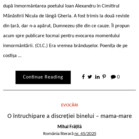
după înmormântarea poetului Ioan Alexandru în Cimitirul
Mănăstirii Nicula de lângă Gherla. A fost trimis la două reviste
din țară, dar n-a apărut, Dumnezeu știe din ce cauze. Îl propun
acum spre publicare tocmai pentru evocarea momentului
înmormântării. (Ct.C.) Era vremea brândușelor. Poeniţa de pe
costișa …
Continue Reading
0
EVOCĂRI
O întruchipare a discreției binelui – mama-mare
Mihai Frățilă
România literară
nr. 45/2025