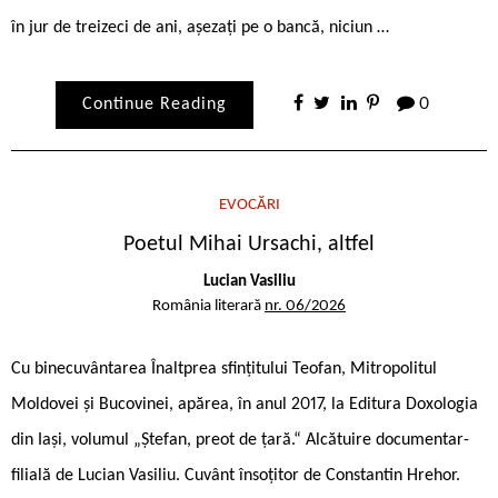
în jur de treizeci de ani, așezați pe o bancă, niciun …
Continue Reading
0
EVOCĂRI
Poetul Mihai Ursachi, altfel
Lucian Vasiliu
România literară
nr. 06/2026
Cu binecuvântarea Înaltprea ­sfințitului Teofan, Mitropolitul
Moldovei și Bucovinei, apărea, în anul 2017, la Editura Doxologia
din Iași, volumul „Ștefan, preot de țară.“ Alcătuire documentar-
filială de Lucian Vasiliu. Cuvânt însoțitor de Constantin Hrehor.