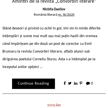
Amintiri de la revista „Convorbiri literare“
Nichita Danilov
România literară
nr. 16/2025
Stând deseori și privind cu ochii în gol, îmi vin în minte diferite
întâmplări și scene mai mult sau mai puțin hazlii din vremea
când împărțeam pe din două un post de corector cu Emil
Brumaru la revista Convorbiri literare, aflată atunci sub
diriguirea poetului Corneliu Sturzu. Asta s-a întâmplat pe la
începutul anilor optzeci …
Continue Reading
0
EVOCĂRI