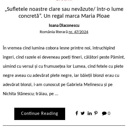
„Sufletele noastre clare sau nevăzute/ într-o lume
concretă“. Un regal marca Maria Ploae
Ioana Diaconescu
România literară
nr. 47/2024
În vremea cînd lumina cobora lesne printre noi, întruchipînd
îngeri, cînd razele ei deveneau poeți tineri, călători peste Pămînt,
uimind cu versul și cu frumusețea lor Lumea, cînd fetele cu plete
negre aveau cu adevărat plete negre, iar băieții blonzi erau cu
adevărat blonzi, i-am cunoscut pe Gabriela Melinescu și pe
Nichita Stănescu; trăiau, pe …
Continue Reading
0