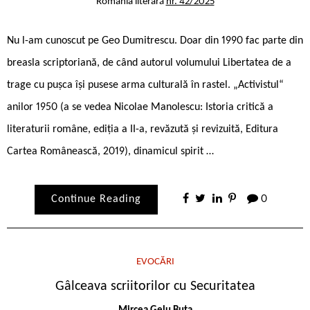
România literară
nr. 42/2025
Nu l-am cunoscut pe Geo Dumitrescu. Doar din 1990 fac parte din
breasla scriptoriană, de când autorul volumului Libertatea de a
trage cu pușca își pusese arma culturală în rastel. „Activistul“
anilor 1950 (a se vedea Nicolae Manolescu: Istoria critică a
literaturii române, ediția a II-a, revăzută și revizuită, Editura
Cartea Românească, 2019), dinamicul spirit …
Continue Reading
0
EVOCĂRI
Gâlceava scriitorilor cu Securitatea