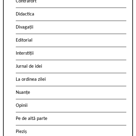
Contrafort
Didactica
Divagații
Editorial
Interstiții
Jurnal de idei
La ordinea zilei
Nuanțe
Opinii
Pe de altă parte
Pieziș