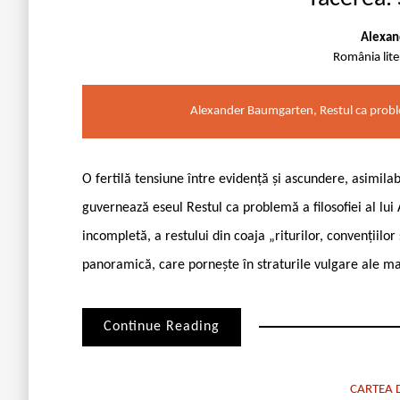
Alexan
România lit
Alexander Baumgarten, Restul ca problem
O fertilă tensiune între evidență și ascundere, asimilab
guvernează eseul Restul ca problemă a filosofiei al l
incompletă, a restului din coaja „riturilor, convențiilor
panoramică, care pornește în straturile vulgare ale mat
Continue Reading
CARTEA D