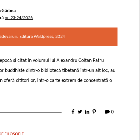
a Gârbea
ară
nr. 23-24/2026
 adevăruri. Editura Waldpress, 2024
pocă și citat în volumul lui Alexandru Colțan Patru
r buddhiste dintr-o bibliotecă tibetană într-un alt loc, au
 oferă cititorilor, într-o carte extrem de concentrată o
0
E FILOSOFIE