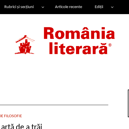
Rubrici și secțiuni
Articole recente
Ediții
E FILOSOFIE
 artă de a trăi