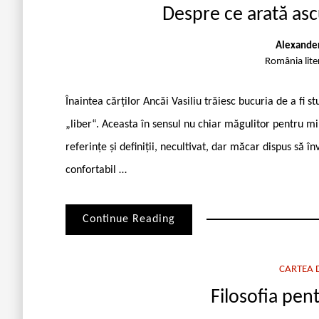
Despre ce arată ascu
Alexande
România lite
Înaintea cărților Ancăi Vasiliu trăiesc bucuria de a fi s
„liber“. Aceasta în sensul nu chiar măgulitor pentru mi
referințe și definiții, necultivat, dar măcar dispus să î
confortabil …
Continue Reading
CARTEA D
Filosofia pen