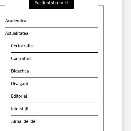
Secțiuni și rubrici
Academica
Actualitatea
Certocrația
Contrafort
Didactica
Divagații
Editorial
Interstiții
Jurnal de idei