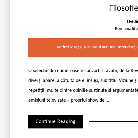
Filosofi
Ovidi
România lit
Andrei Marga, Viziune și acțiune. Interviuri,
O selecție din numeroasele convorbiri avute, de la Rev
diverși apare, alcătuită de el însuși, sub titlul Viziune ș
repetiții, multe dintre opiniile susținute și argumenta
emisiuni televizate – propriul show de …
Continue Reading