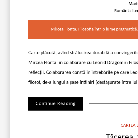
Mart
România lite
Mircea Flonta, Filosofia într-o lume pragmatică. 
Carte plăcută, avînd strălucirea durabilă a convingeril
Mircea Flonta, în colaborare cu Leonid Dragomir: Filos
reflecții. Colaborarea constă în întrebările pe care Leon
filosof, de-a lungul a șase întîlniri (desfășurate între iu
Continue Reading
CARTEA D
Tăcerea. 