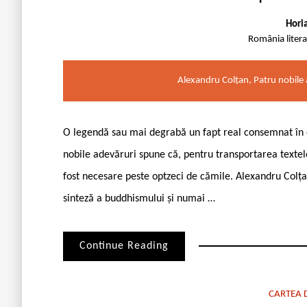
Hori
România liter
Alexandru Colțan, Patru nobile
O legendă sau mai degrabă un fapt real consemnat în e
nobile adevăruri spune că, pentru transportarea textelo
fost necesare peste optzeci de cămile. Alexandru Colțan
sinteză a buddhismului și numai …
Continue Reading
CARTEA D