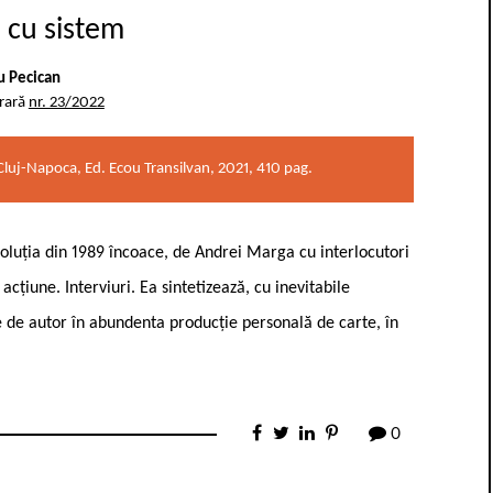
e cu sistem
u Pecican
erară
nr. 23/2022
 Cluj-Napoca, Ed. Ecou Transilvan, 2021, 410 pag.
oluția din 1989 încoace, de Andrei Marga cu interlocutori
i acțiune. Interviuri. Ea sintetizează, cu inevitabile
te de autor în abundenta producție personală de carte, în
0