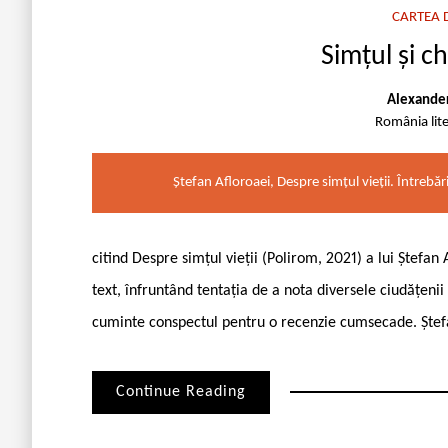
CARTEA D
Simțul și c
Alexande
România lit
Ștefan Afloroaei, Despre simțul vieții. Întrebări
citind Despre simțul vieții (Polirom, 2021) a lui Ștefan 
text, înfruntând tentația de a nota diversele ciudățenii 
cuminte conspectul pentru o recenzie cumsecade. Ștefan
Continue Reading