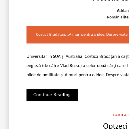
Adrian
România lit
Costică Brădățan, „A muri pentru o idee. Despre viața 
Universitar în SUA și Australia, Costică Brădățan a câșt
engleză (de către Vlad Russo) a celor două cărți care l
pilde de umilitate și A muri pentru o idee. Despre viața
Continue Reading
CARTEA D
Optzeci