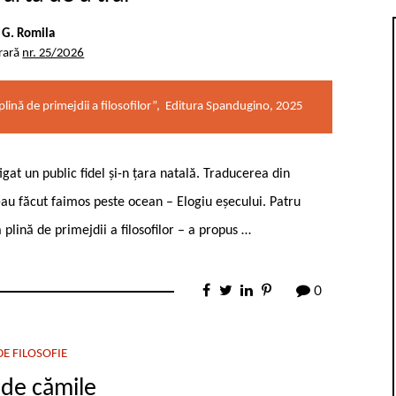
 G. Romila
erară
nr. 25/2026
plină de primejdii a filosofilor”, Editura Spandugino, 2025
igat un public fidel și-n țara natală. Traducerea din
-au făcut faimos peste ocean – Elogiu eșecului. Patru
 plină de primejdii a filosofilor – a propus …
0
E FILOSOFIE
 de cămile