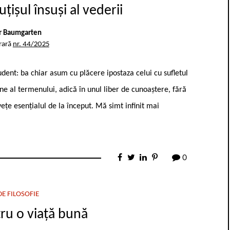
țișul însuși al vederii
r Baumgarten
rară
nr. 44/2025
tudent: ba chiar asum cu plăcere ipostaza celui cu sufletul
ne al termenului, adică în unul liber de cunoaștere, fără
nvețe esențialul de la început. Mă simt infinit mai
0
E FILOSOFIE
tru o viață bună