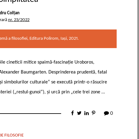
dru Colțan
erară
nr. 23/2022
ă a filosofiei, Editura Polirom, Iași, 2021.
ile cineticii mitice spaimă-fascinație Uroboros,
ui Alexander Baumgarten. Desprinderea prudentă, fatal
 și simbolurilor culturale“ se execută printr-o răsucire
eriei („restul-gunoi“), și urcă prin „cele trei zone …
0
E FILOSOFIE