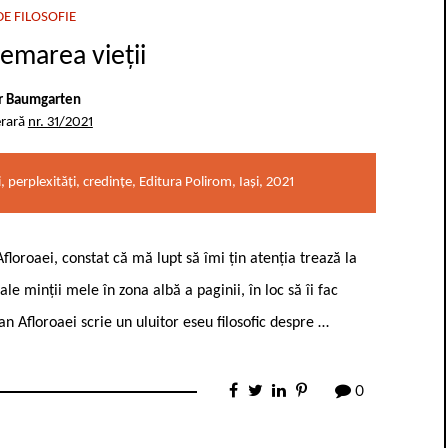
E FILOSOFIE
hemarea vieții
r Baumgarten
erară
nr. 31/2021
, perplexități, credințe, Editura Polirom, Iași, 2021
Afloroaei, constat că mă lupt să îmi țin atenția trează la
ale minții mele în zona albă a paginii, în loc să îi fac
 Afloroaei scrie un uluitor eseu filosofic despre …
0