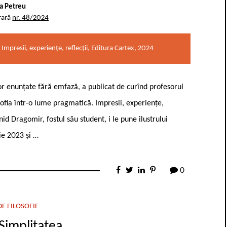
a Petreu
rară
nr. 48/2024
Impresii, experiențe, reflecții, Editura Cartex, 2024
or enunțate fără emfază, a publicat de curînd profesorul
ofia într-o lume pragmatică. Impresii, experiențe,
id Dragomir, fostul său student, i le pune ilustrului
lie 2023 și …
0
E FILOSOFIE
Simplitatea