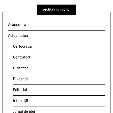
Secțiuni și rubrici
Academica
Actualitatea
Certocrația
Contrafort
Didactica
Divagații
Editorial
Interstiții
Jurnal de idei