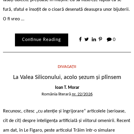
lăsați obiecte prețioase în mașini. Ca să ilustreze faptul că se
fură, sfatul e însoțit de o cioară desenată deasupra unor bijuterii.
O fi vreo …
Continue Reading
0
DIVAGAȚII
La Valea Siliconului, acolo șezum și plînsem
Ioan T. Morar
România literară
nr. 22/2026
Recunosc, citesc „cu atenție și îngrijorare“ articolele (serioase,
cît de cît) despre inteligența artificială și viitorul omenirii. Recent
am dat, în Le Figaro, peste articolul Trăim într-o simulare