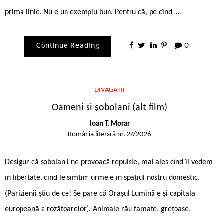
prima linie. Nu e un exemplu bun. Pentru că, pe cînd …
Continue Reading
0
DIVAGAȚII
Oameni și șobolani (alt film)
Ioan T. Morar
România literară
nr. 27/2026
Desigur că șobolanii ne provoacă repulsie, mai ales cînd îi vedem
în libertate, cînd le simțim urmele în spațiul nostru domestic.
(Parizienii știu de ce! Se pare că Orașul Lumină e și capitala
europeană a rozătoarelor). Animale rău famate, grețoase,