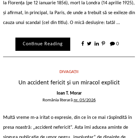
la Florența (pe 12 ianuarie 1856), mort la Londra (14 aprilie 1925),
și afirmat, în principal, la Paris, de unde a trebuit să se exileze din
cauza unui scandal (cel din titlu). O mică deslușire: tatăl …
Continue Reading
0
DIVAGAȚII
Un accident fericit și un miracol explicit
Ioan T. Morar
România literară
nr. 05/2026
Multă vreme m-a iritat o expresie, din ce în ce mai răspîndită în
presa noastră: „accident nefericit“. Asta îmi aducea aminte de
singura publicație de umor negru „involuntar“ de dinainte de