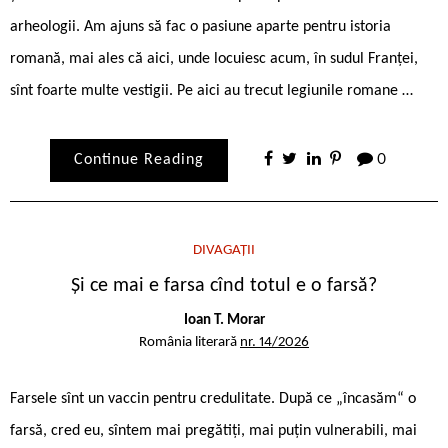
arheologii. Am ajuns să fac o pasiune aparte pentru istoria
romană, mai ales că aici, unde locuiesc acum, în sudul Franței,
sînt foarte multe vestigii. Pe aici au trecut legiunile romane …
Continue Reading
0
DIVAGAȚII
Și ce mai e farsa cînd totul e o farsă?
Ioan T. Morar
România literară
nr. 14/2026
Farsele sînt un vaccin pentru credulitate. După ce „încasăm“ o
farsă, cred eu, sîntem mai pregătiți, mai puțin vulnerabili, mai