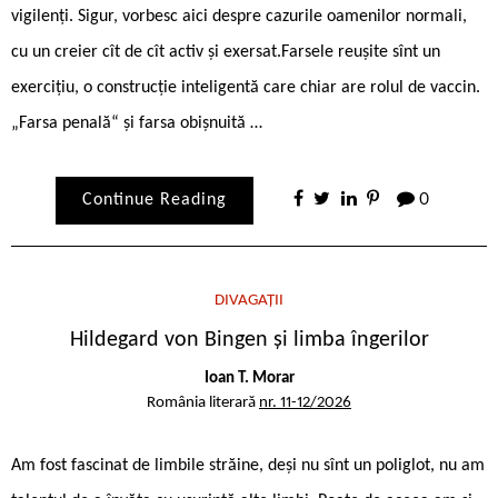
vigilenți. Sigur, vorbesc aici despre cazurile oamenilor normali,
cu un creier cît de cît activ și exersat.Farsele reușite sînt un
exercițiu, o construcție inteligentă care chiar are rolul de vaccin.
„Farsa penală“ și farsa obișnuită …
Continue Reading
0
DIVAGAȚII
Hildegard von Bingen și limba îngerilor
Ioan T. Morar
România literară
nr. 11-12/2026
Am fost fascinat de limbile străine, deși nu sînt un poliglot, nu am