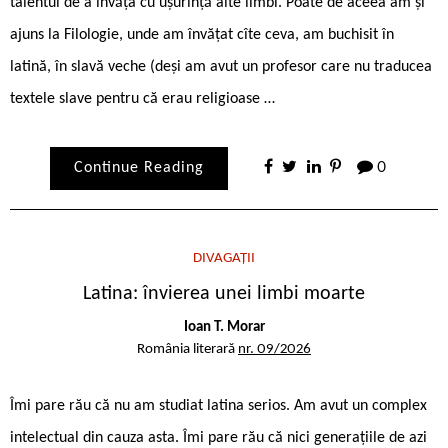
talentul de a învăța cu ușurință alte limbi. Poate de aceea am și
ajuns la Filologie, unde am învățat cîte ceva, am buchisit în
latină, în slavă veche (deși am avut un profesor care nu traducea
textele slave pentru că erau religioase …
Continue Reading
0
DIVAGAȚII
Latina: învierea unei limbi moarte
Ioan T. Morar
România literară
nr. 09/2026
Îmi pare rău că nu am studiat latina serios. Am avut un complex
intelectual din cauza asta. Îmi pare rău că nici generațiile de azi