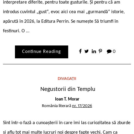
interpretare diferite, pentru toate gusturile. Și pentru că am
introdus cuvîntul „gust“, evoc aici cea mai „gurmandă“ istorie,
apărută în 2026, la Editura Perrin. Se numește Să triumfi în
festinuri. O …
Continue Reading
0
DIVAGAȚII
Negustorii din Templu
Ioan T. Morar
România literară
nr. 17/2026
Sînt într-o fază a cunoașterii în care îmi las curiozitatea să zburde
și aflu tot mai multe lucruri noi despre fapte vechi. Cam ca