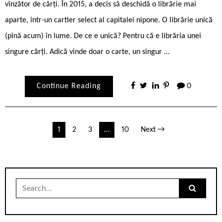
vînzător de cărți. În 2015, a decis să deschidă o librărie mai
aparte, într-un cartier select al capitalei nipone. O librărie unică
(pînă acum) în lume. De ce e unică? Pentru că e librăria unei
singure cărți. Adică vinde doar o carte, un singur …
Continue Reading
0
Paginație
1
2
3
…
10
Next →
articole
Search
for: