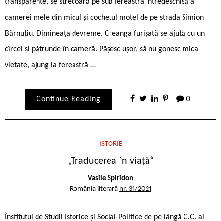
transparente, se strecoară pe sub fereastra întredeschisă a
camerei mele din micul și cochetul motel de pe strada Simion
Bărnuțiu. Dimineața devreme. Creanga furișată se ajută cu un
cîrcel și pătrunde în cameră. Pășesc ușor, să nu gonesc mica
vietate, ajung la fereastră …
Continue Reading
0
ISTORIE
„Traducerea `n viață“
Vasile Spiridon
România literară
nr. 31/2021
Înstitutul de Studii Istorice și Social-Politice de pe lângă C.C. al