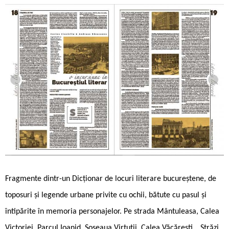
Fragmente dintr-un Dicționar de locuri literare bucureștene, de
toposuri și legende urbane privite cu ochii, bătute cu pasul și
întipărite în memoria personajelor. Pe strada Mântuleasa, Calea
Victoriei, Parcul Ioanid, Șoseaua Virtuții, Calea Văcărești… Străzi,