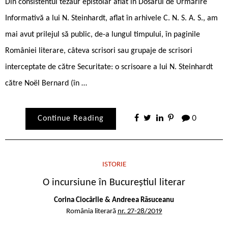
Din consistentul tezaur epistolar aflat în Dosarul de Urmărire
Informativă a lui N. Steinhardt, aflat în arhivele C. N. S. A. S., am
mai avut prilejul să public, de-a lungul timpului, în paginile
României literare, câteva scrisori sau grupaje de scrisori
interceptate de către Securitate: o scrisoare a lui N. Steinhardt
către Noël Bernard (în …
Continue Reading
0
ISTORIE
O incursiune în Bucureștiul literar
Corina Ciocârlie & Andreea Răsuceanu
România literară
nr. 27-28/2019