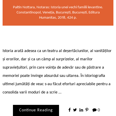
Paltin Nottara, Notaras: Istoria unei vechi familii levantine.
Constantinopol, Veneția, București, București, Editura
Humanitas, 2018, 424 p.
Istoria arată adesea ca un teatru al deșertăciunilor, al vanităților
și erorilor, dar și ca un câmp al surprizelor, al marilor
supraviețuitori, prin care voința de adevăr sau de păstrare a
memoriei poate învinge absurdul sau uitarea. În istoriografia
ultimei jumătăți de veac s-au făcut eforturi apreciabile pentru a
consolida varii moduri de a scrie …
Continue Reading
0