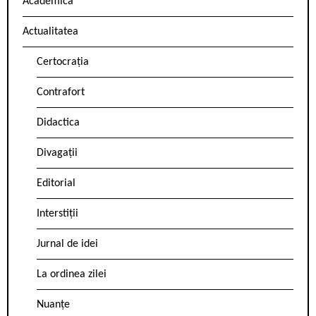
Academica
Actualitatea
Certocrația
Contrafort
Didactica
Divagații
Editorial
Interstiții
Jurnal de idei
La ordinea zilei
Nuanțe