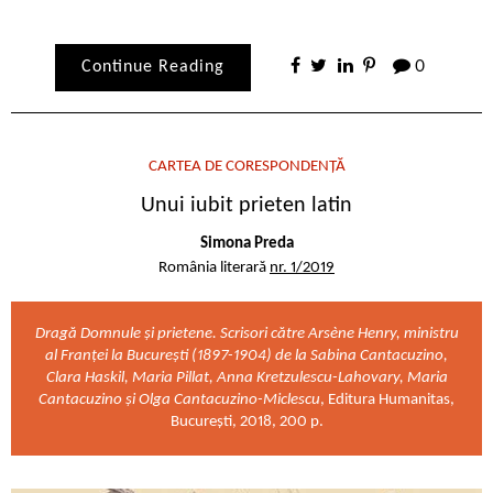
Continue Reading
0
CARTEA DE CORESPONDENȚĂ
Unui iubit prieten latin
Simona Preda
România literară
nr. 1/2019
Dragă Domnule și prietene. Scrisori către Arsène Henry, ministru
al Franței la București (1897-1904) de la Sabina Cantacuzino,
Clara Haskil, Maria Pillat, Anna Kretzulescu-Lahovary, Maria
Cantacuzino și Olga Cantacuzino-Miclescu
, Editura Humanitas,
București, 2018, 200 p.