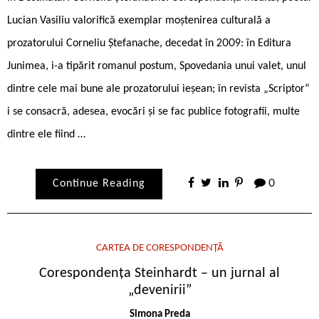
Lucian Vasiliu valorifică exemplar moștenirea culturală a
prozatorului Corneliu Ștefanache, decedat în 2009: în Editura
Junimea, i-a tipărit romanul postum, Spovedania unui valet, unul
dintre cele mai bune ale prozatorului ieșean; în revista „Scriptor“
i se consacră, adesea, evocări și se fac publice fotografii, multe
dintre ele fiind …
Continue Reading
0
CARTEA DE CORESPONDENȚĂ
Corespondența Steinhardt – un jurnal al
„devenirii”
Simona Preda