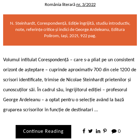
România literară
nr. 3/2022
N. Steinhardt, Corespondență, Ediție îngrijită, studiu introductiv,
note, referințe critice și indici de George Ardeleanu, Editura
Polirom, Iași, 2021, 922 pag.
Volumul intitulat Corespondență – care s-a pliat pe un consistent
orizont de așteptare – cuprinde aproximativ 700 din cele 1200 de
scrisori identificate, trimise de Nicolae Steinhardt prietenilor și
cunoscuților săi. În cadrul său, îngrijitorul ediției – profesorul
George Ardeleanu – a optat pentru o selecție având la bază
gruparea scrisorilor în funcție de destinatari …
Continue Reading
0