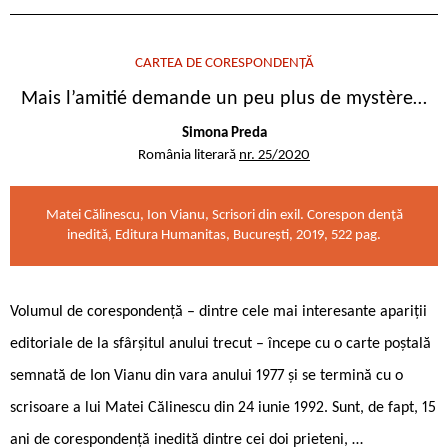
CARTEA DE CORESPONDENȚĂ
Mais l’amitié demande un peu plus de mystère…
Simona Preda
România literară
nr. 25/2020
Matei Călinescu, Ion Vianu, Scrisori din exil. Corespon dență
inedită, Editura Humanitas, București, 2019, 522 pag.
Volumul de corespondență – dintre cele mai interesante apariții
editoriale de la sfârșitul anului trecut – începe cu o carte poștală
semnată de Ion Vianu din vara anului 1977 și se termină cu o
scrisoare a lui Matei Călinescu din 24 iunie 1992. Sunt, de fapt, 15
ani de corespondență inedită dintre cei doi prieteni, …