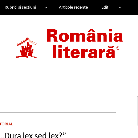
Rubrici și secțiuni
Articole recente
Ediții
TORIAL
 „Dura lex sed lex?”