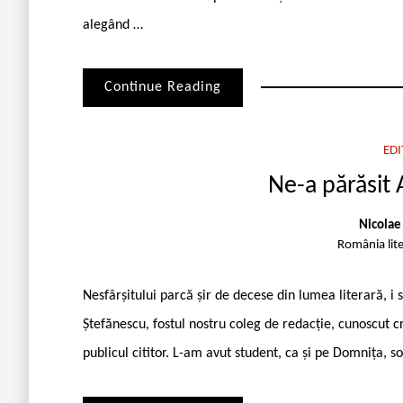
alegând …
Continue Reading
EDI
Ne-a părăsit 
Nicolae
România lit
Nesfârșitului parcă șir de decese din lumea literară, i 
Ștefănescu, fostul nostru coleg de redacție, cunoscut crit
publicul cititor. L-am avut student, ca și pe Domnița, so