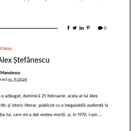
0
TORIAL
Alex Ștefănescu
 Manolescu
erară
nr. 9/2024
s-a adăugat, duminică 25 februarie, acela al lui Alex
ic și istoric literar, publicist cu o inegalabilă audiență la
ția lui, care mi-a dat vestea morții, și, în 1970, i-am …