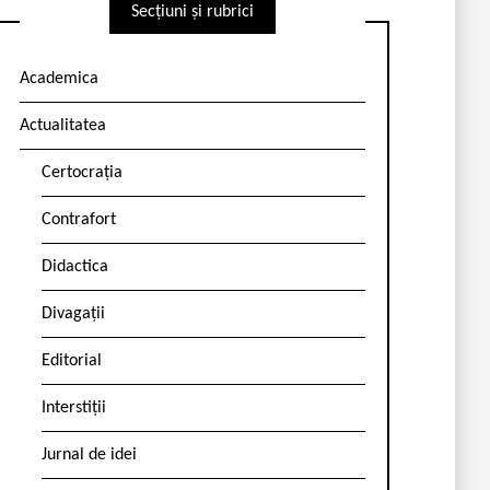
Secțiuni și rubrici
Academica
Actualitatea
Certocrația
Contrafort
Didactica
Divagații
Editorial
Interstiții
Jurnal de idei