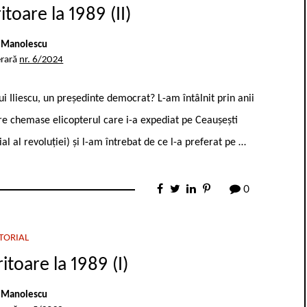
itoare la 1989 (II)
 Manolescu
erară
nr. 6/2024
ui Iliescu, un președinte democrat? L-am întâlnit prin anii
re chemase elicop­terul care i-a expediat pe Ceaușești
l al revoluției) și l-am întrebat de ce l-a preferat pe …
0
TORIAL
itoare la 1989 (I)
 Manolescu