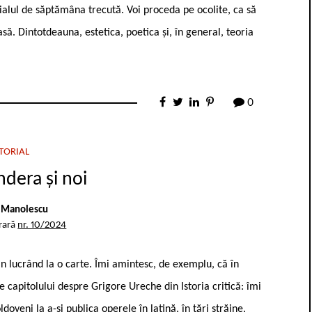
ialul de săptămâna trecută. Voi proceda pe ocolite, ca să
să. Dintotdeauna, estetica, poetica și, în general, teoria
0
TORIAL
dera și noi
 Manolescu
erară
nr. 10/2024
n lucrând la o carte. Îmi amintesc, de exemplu, că în
 capitolului despre Grigore Ureche din Istoria critică: îmi
veni la a-și publica operele în latină, în țări străine,