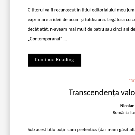
Cititorul va fi recunoscut în titlul editorialului meu j
exprimare a ideii de acum și totdeauna. Legătura cu cro
decât atât: n-aveam mai mult de patru sau cinci ani de
„Contemporanul“ …
Continue Reading
EDI
Transcendența valori
Nicolae
România lit
Sub acest titlu puțin cam pretențios (dar n-am găsit altu