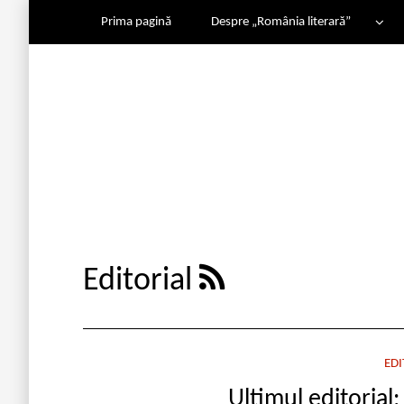
Prima pagină
Despre „România literară”
Editorial
EDI
Ultimul editorial: