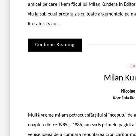
amical pe care i l-am făcut lui Milan Kundera în Editor
viu la subiectul propriu-zis cu toate argumentele pe ma
literaturii s-au …
Continue Reading
EDI
Milan Kun
Nicolae
România lit
Multă vreme mi-am petrecut sfârșitul și începutul de a
noaptea dintre 1985 și 1986, am scris primele pagini ale
venise ideea de a compara renunțarea cronicarilor moldo