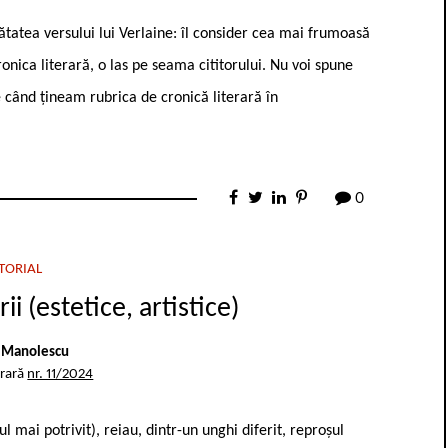
umătatea versului lui Verlaine: îl consider cea mai frumoasă
nica literară, o las pe seama cititorului. Nu voi spune
 când țineam rubrica de cronică literară în
0
TORIAL
i (estetice, artistice)
 Manolescu
erară
nr. 11/2024
l mai potrivit), reiau, dintr-un unghi diferit, reproșul