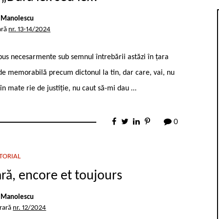
 Manolescu
ară
nr. 13-14/2024
 pus necesarmente sub semnul întrebării astăzi în țara
 de memorabilă precum dictonul la ­tin, dar care, vai, nu
t în mate rie de justiție, nu caut să-mi dau …
0
TORIAL
ară, encore et toujours
 Manolescu
erară
nr. 12/2024