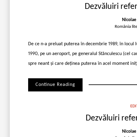
Dezvăluiri refer
Nicolae
România lit
De ce n-a preluat puterea în de­cembrie 1989, în locul l
1990, pe un aeroport, pe generalul Stăncu­lescu (cel ca
spre neant și care deținea puterea în acel moment iniția
Continue Reading
EDI
Dezvăluiri refer
Nicolae