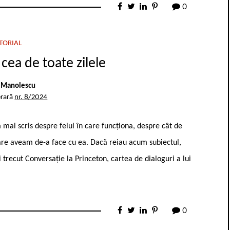
0
TORIAL
cea de toate zilele
 Manolescu
erară
nr. 8/2024
mai scris despre felul în care funcționa, despre cât de
 care aveam de-a face cu ea. Dacă reiau acum subiectul,
i trecut Conversație la Princeton, cartea de dialoguri a lui
0