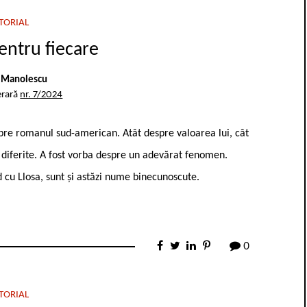
TORIAL
entru fiecare
 Manolescu
erară
nr. 7/2024
espre romanul sud-american. Atât despre valoarea lui, cât
uri diferite. A fost vorba despre un adevărat fenomen.
 cu Llosa, sunt și astăzi nume binecunoscute.
0
TORIAL