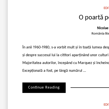
EDI
O poartă p
Nicolae
România lit
În anii 1960-1980, s-a vorbit mult și în toată lumea d
și despre succesul lui la cititori aparți­nând unor cult
Majori­tatea autorilor, începând cu Marquez și încheind
Excepțională a fost, pe lângă numărul …
Continue Reading
EDI