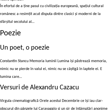
În efortul de a ține pasul cu civilizația europeană, spațiul cultural
românesc a resimțit acut disputa dintre clasici și moderni de la
sfârșitul secolului al…
Poezie
Un poet, o poezie
Constantin Stancu Memoria luminii Lumina îşi păstrează memoria,
nimic nu se pierde în valul ei, nimic nu se câştigă în laptele ei. E
lumina care…
Versuri de Alexandru Cazacu
Virgula cinematografică Orele acestui Decembrie ce își iau clar-
obscurul din pânzele lui Caravaggio şi un șir de întâmplări anonime