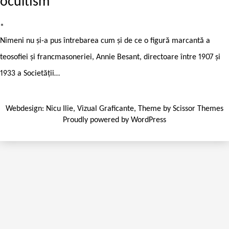
ocultism
*
Nimeni nu și-a pus întrebarea cum și de ce o figură marcantă a
teosofiei și francmasoneriei, Annie Besant, directoare între 1907 și
1933 a Societății…
Webdesign:
Nicu Ilie
,
Vizual Graficante
, Theme by
Scissor Themes
Proudly powered by
WordPress