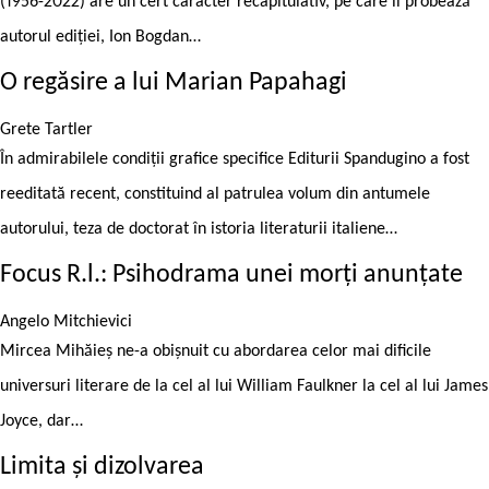
(1956-2022) are un cert caracter recapitulativ, pe care îl probează
autorul ediției, Ion Bogdan…
O regăsire a lui Marian Papahagi
Grete Tartler
În admirabilele condiții grafice specifice Editurii Spandugino a fost
reeditată recent, constituind al patrulea volum din antumele
autorului, teza de doctorat în istoria literaturii italiene…
Focus R.l.: Psihodrama unei morți anunțate
Angelo Mitchievici
Mircea Mihăieș ne-a obișnuit cu abordarea celor mai dificile
universuri literare de la cel al lui William Faulkner la cel al lui James
Joyce, dar…
Limita și dizolvarea