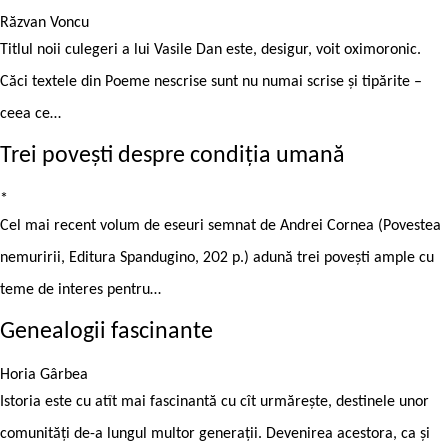
Răzvan Voncu
Titlul noii culegeri a lui Vasile Dan este, desigur, voit oximoronic.
Căci textele din Poeme nescrise sunt nu numai scrise și tipărite –
ceea ce…
Trei povești despre condiția umană
*
Cel mai recent volum de eseuri semnat de Andrei Cornea (Povestea
nemuririi, Editura Spandugino, 202 p.) adună trei povești ample cu
teme de interes pentru…
Genealogii fascinante
Horia Gârbea
Istoria este cu atît mai fascinantă cu cît urmărește, destinele unor
comunități de-a lungul multor generații. Devenirea acestora, ca și