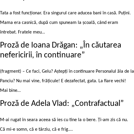
Tata a fost funcționar. Era singurul care aducea bani în casă. Puțini.
Mama era casnică, după cum spuneam la școală, când eram
întrebat. Fratele meu…
Proză de Ioana Drăgan: „În căutarea
nefericirii, în continuare”
(fragment) – Ce faci, Gelu? Aștepți în continuare Personalul ăla de la
Panciu? Nu mai vine, frățicule! E dezafectat, gata. La fiare vechi!
Mai bine…
Proză de Adela Vlad: „Contrafactual”
M-ai rugat în seara aceea să ies cu tine la o bere. Ți-am zis că nu.
Că mi-e somn, că e târziu, că e frig.…