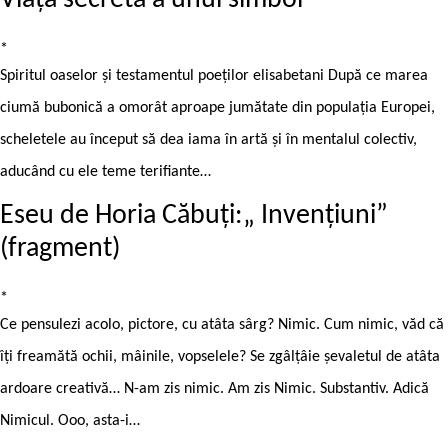
Viața secretă a unui simbol
*
Spiritul oaselor și testamentul poeților elisabetani După ce marea
ciumă bubonică a omorât aproape jumătate din populația Europei,
scheletele au început să dea iama în artă și în mentalul colectiv,
aducând cu ele teme terifiante…
Eseu de Horia Căbuți:„ Invențiuni”
(fragment)
*
Ce pensulezi acolo, pictore, cu atâta sârg? Nimic. Cum nimic, văd că
îți freamătă ochii, mâinile, vopselele? Se zgâlțâie șevaletul de atâta
ardoare creativă… N-am zis nimic. Am zis Nimic. Substantiv. Adică
Nimicul. Ooo, asta-i…