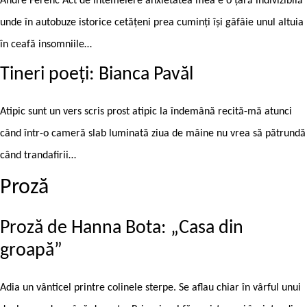
André Ferenc Act de întemeiere anxietatea mea e o țară indivizibilă
unde în autobuze istorice cetățeni prea cuminți își gâfâie unul altuia
în ceafă insomniile…
Tineri poeți: Bianca Pavăl
Atipic sunt un vers scris prost atipic la îndemână recită-mă atunci
când într-o cameră slab luminată ziua de mâine nu vrea să pătrundă
când trandafirii…
Proză
Proză de Hanna Bota: „Casa din
groapă”
Adia un vânticel printre colinele sterpe. Se aflau chiar în vârful unui