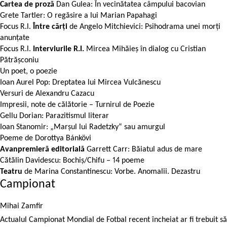
Cartea de proză
Dan Gulea: În vecinătatea câmpului bacovian
Grete Tartler: O regăsire a lui Marian Papahagi
Focus R.l.
Între cărți
de Angelo Mitchievici: Psihodrama unei morți
anunțate
Focus R.l.
Interviurile R.l.
Mircea Mihăieș în dialog cu Cristian
Pătrășconiu
Un poet, o poezie
Ioan Aurel Pop: Dreptatea lui Mircea Vulcănescu
Versuri de Alexandru Cazacu
Impresii, note de călătorie – Turnirul de Poezie
Gellu Dorian: Parazitismul literar
Ioan Stanomir: „Marşul lui Radetzky“ sau amurgul
Poeme de Dorottya Bánkövi
Avanpremieră editorială
Garrett Carr:
Băiatul adus de mare
Cătălin Davidescu: Bochiș/Chifu – 14 poeme
Teatru
de Marina Constantinescu: Vorbe. Anomalii. Dezastru
Campionat
Mihai Zamfir
Actualul Campionat Mondial de Fotbal recent încheiat ar fi trebuit să