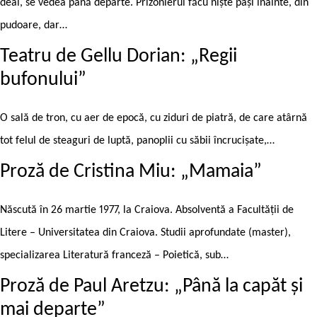
deal, se vedea până departe. Prizonierul făcu niște pași înainte, din
pudoare, dar…
Teatru de Gellu Dorian: „Regii
bufonului”
O sală de tron, cu aer de epocă, cu ziduri de piatră, de care atârnă
tot felul de steaguri de luptă, panoplii cu săbii încrucișate,…
Proză de Cristina Miu: „Mamaia”
Născută în 26 martie 1977, la Craiova. Absolventă a Facultății de
Litere – Universitatea din Craiova. Studii aprofundate (master),
specializarea Literatură franceză – Poietică, sub…
Proză de Paul Aretzu: „Până la capăt și
mai departe”