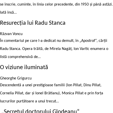
se înscrie, cuminte, în linia celor precedente, din 1950 și până astăzi.
Iată însă…
Resurecția lui Radu Stanca
Răzvan Voncu
În comentariul pe care l-a dedicat nu demult, în „Apostrof“, cărții
Radu Stanca. Opera trăită, de Mirela Nagâț, Ion Vartic enumera o
listă comprehensivă de…
O viziune iluminată
Gheorghe Grigurcu
Descendentă a unei prestigioase familii (Ion Pillat, Dinu Pillat,
Cornelia Pillat, dar și Ionel Brătianu), Monica Pillat e prin forța
lucrurilor purtătoare a unui trecut…
„Secretul doctorului Glodeanu“