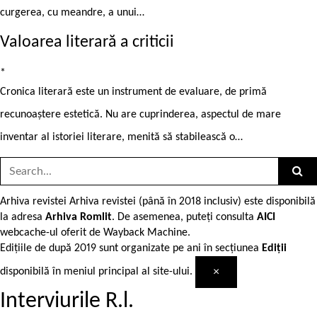
curgerea, cu meandre, a unui…
Valoarea literară a criticii
*
Cronica literară este un instrument de evaluare, de primă
recunoaștere estetică. Nu are cuprinderea, aspectul de mare
inventar al istoriei literare, menită să stabilească o…
Search
for:
Arhiva revistei
Arhiva revistei (până în 2018 inclusiv) este disponibilă
la adresa
Arhiva Romlit
. De asemenea, puteți consulta
AICI
webcache-ul oferit de Wayback Machine.
Edițiile de după 2019 sunt organizate pe ani în secțiunea
Ediții
×
disponibilă în meniul principal al site-ului.
Interviurile R.l.