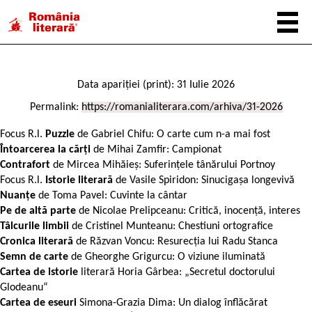
Data apariției (print): 31 Iulie 2026
Permalink:
https://romanialiterara.com/arhiva/31-2026
Focus R.l.
Puzzle
de Gabriel Chifu: O carte cum n-a mai fost
Întoarcerea la cărți
de Mihai Zamfir: Campionat
Contrafort
de Mircea Mihăieș: Suferințele tânărului Portnoy
Focus R.l.
Istorie literară
de Vasile Spiridon: Sinucigașa longevivă
Nuanțe
de Toma Pavel: Cuvinte la cântar
Pe de altă parte
de Nicolae Prelipceanu: Critică, inocență, interes
Tâlcurile limbii
de Cristinel Munteanu: Chestiuni ortografice
Cronica literară
de Răzvan Voncu: Resurecția lui Radu Stanca
Semn de carte
de Gheorghe Grigurcu: O viziune iluminată
Cartea de istorie
literară Horia Gârbea: „Secretul doctorului
Glodeanu“
Cartea de eseuri
Simona-Grazia Dima: Un dialog înflăcărat