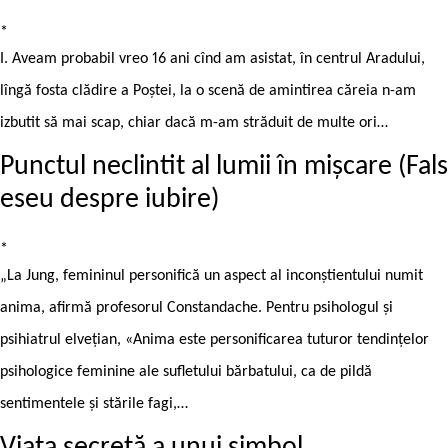
*
I. Aveam probabil vreo 16 ani cînd am asistat, în centrul Aradului,
lîngă fosta clădire a Poștei, la o scenă de amintirea căreia n-am
izbutit să mai scap, chiar dacă m-am străduit de multe ori…
Punctul neclintit al lumii în mișcare (Fals
eseu despre iubire)
*
„La Jung, femininul personifică un aspect al inconștientului numit
anima, afirmă profesorul Constandache. Pentru psihologul și
psihiatrul elvețian, «Anima este personificarea tuturor tendințelor
psihologice feminine ale sufletului bărbatului, ca de pildă
sentimentele și stările fagi,…