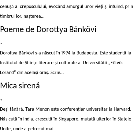
cenuşă al crepusculului, evocând amurgul unor vieţi şi intuind, prin
timbrul lor, naşterea…
Poeme de Dorottya Bánkövi
*
Dorottya Bánkövi s-a născut în 1994 la Budapesta. Este studentă la
Institutul de Științe literare și culturale al Universității „Eötvös
Loránd“ din același oraș. Scrie…
Mica sirenă
*
Deși tânără, Tara Menon este conferențiar universitar la Harvard.
Năs cută în India, crescută în Singapore, mutată ulterior în Statele
Unite, unde a petrecut mai…