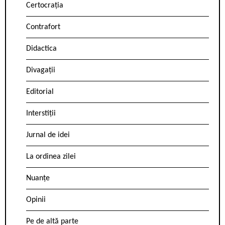
Certocrația
Contrafort
Didactica
Divagații
Editorial
Interstiții
Jurnal de idei
La ordinea zilei
Nuanțe
Opinii
Pe de altă parte