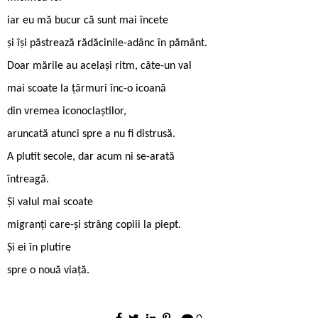
iar eu mă bucur că sunt mai încete
și își păstrează rădăcinile-adânc în pământ.
Doar mările au același ritm, câte-un val
mai scoate la țărmuri înc-o icoană
din vremea iconoclaștilor,
aruncată atunci spre a nu fi distrusă.
A plutit secole, dar acum ni se-arată
întreagă.
Și valul mai scoate
migranți care-și strâng copiii la piept.
Și ei în plutire
spre o nouă viață.