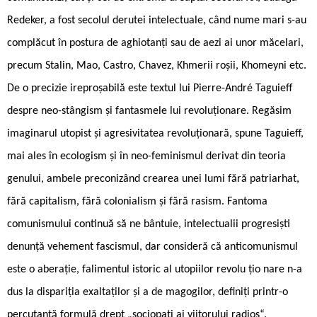
Redeker, a fost secolul derutei intelectuale, când nume mari s-au
complăcut în postura de aghiotanți sau de aezi ai unor măcelari,
precum Stalin, Mao, Castro, Chavez, Khmerii roșii, Khomeyni etc.
De o precizie ireproșabilă este textul lui Pierre-André Taguieff
despre neo-stângism și fantasmele lui revoluționare. Regăsim
imaginarul utopist și agresivitatea revoluționară, spune Taguieff,
mai ales în ecologism și în neo-feminismul derivat din teoria
genului, ambele preconizând crearea unei lumi fără patriarhat,
fără capitalism, fără colonialism și fără rasism. Fantoma
comunismului continuă să ne bântuie, intelectualii progresiști
denunță vehement fascismul, dar consideră că anticomunismul
este o aberație, falimentul istoric al utopiilor revolu ­țio nare n-a
dus la dispariția exaltaților și a de ­magogilor, definiți printr-o
percutantă formulă drept „sociopați ai viitorului radios“.