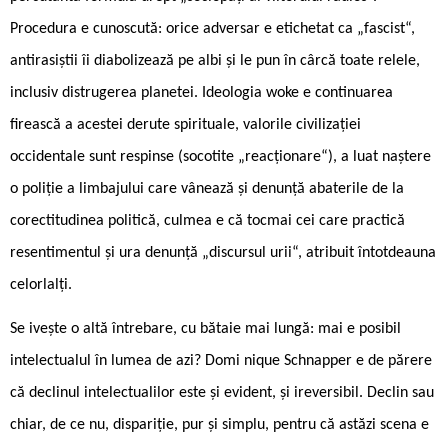
Procedura e cunoscută: orice adversar e etichetat ca „fascist“,
antirasiștii îi diabolizează pe albi și le pun în cârcă toate relele,
inclusiv distrugerea planetei. Ideologia woke e continuarea
firească a acestei derute spirituale, valorile civilizației
occidentale sunt respinse (socotite „reacționare“), a luat naștere
o poliție a limbajului care vânează și denunță abaterile de la
corectitudinea politică, culmea e că tocmai cei care practică
resentimentul și ura denunță „discursul urii“, atribuit întotdeauna
celorlalți.
Se ivește o altă întrebare, cu bătaie mai lungă: mai e posibil
intelectualul în lumea de azi? Domi ­nique Schnapper e de părere
că declinul intelectualilor este și evident, și ireversibil. Declin sau
chiar, de ce nu, dispariție, pur și simplu, pentru că astăzi scena e