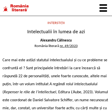
INTERSTIȚII
Intelectualii în lumea de azi
Alexandru Călinescu
România literară
nr. 49/2023
Care mai este astăzi statutul intelectualului și cu ce probleme se
confruntă el ? Sunt principalele întrebări la care încearcă să
răspundă 22 de personalități, unele foarte cunoscute, altele mai
puțin, într-un volum intitulat
A regândi rolul intelectualului
(
Repenser le rôle de l’intellectuel,
Editura L’Aube, 2023). Volumul
este coordonat de Daniel Salvatore Schiffer, un nume necunoscut
mie, dar, constat, un universitar foarte activ, cu cărți multe și cu