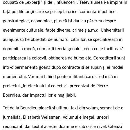
ocupată de „experți“ și de „influenceri“. Televiziunea i-a împins în
față pe diletanții care se pricep la orice: comentarii politice,
geostrategice, economice, plus că își dau cu părerea despre
evenimente culturale, fapte diverse, crime ș.a.m.d. Universitarii
au ajuns să fie obsedați de numărul citărilor, se specializează în
domenii la modă, cum ar fi teoria genului, ceea ce le facilitează
participarea la colocvii, obținerea de burse etc. Cercetătorii sunt
într-o permanentă goană după contracte și se supun și ei modei
momentului. Vor mai fi fiind poate militanți care cred încă în
proiectul „intelectualului colectiv“, preconizat de Pierre
Bourdieu, dar impactul lor e neglijabil.
Tot de la Bourdieu pleacă și ultimul text din volum, semnat de o
jurnalistă, Élisabeth Weissman. Volumul e inegal, uneori
redundant, dar textul acestei doamne e sub orice nivel. Citează