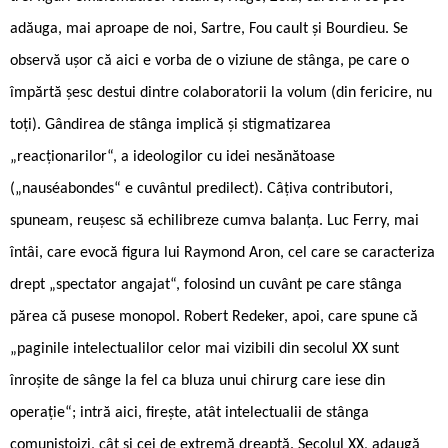
adăuga, mai aproape de noi, Sartre, Fou cault și Bourdieu. Se
observă ușor că aici e vorba de o viziune de stânga, pe care o
împărtă șesc destui dintre colaboratorii la volum (din fericire, nu
toți). Gândirea de stânga implică și stigmatizarea
„reacționarilor“, a ideologilor cu idei nesănătoase
(„nauséabondes“ e cuvântul predilect). Câțiva contributori,
spuneam, reușesc să echilibreze cumva balanța. Luc Ferry, mai
întâi, care evocă figura lui Raymond Aron, cel care se caracteriza
drept „spectator angajat“, folosind un cuvânt pe care stânga
părea că pusese monopol. Robert Redeker, apoi, care spune că
„paginile intelectualilor celor mai vizibili din secolul XX sunt
înroșite de sânge la fel ca bluza unui chirurg care iese din
operație“; intră aici, firește, atât intelectualii de stânga
comunistoizi, cât și cei de extremă dreaptă. Secolul XX, adaugă