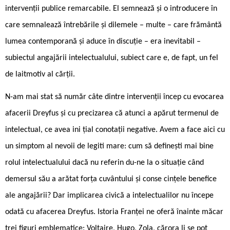
intervenții publice remarcabile. El semnează și o introducere în
care semnalează întrebările și dilemele – multe – care frământă
lumea contemporană și aduce în discuție – era inevitabil –
subiectul angajării intelectualului, subiect care e, de fapt, un fel
de laitmotiv al cărții.
N-am mai stat să număr câte dintre intervenții încep cu evocarea
afacerii Dreyfus și cu precizarea că atunci a apărut termenul de
intelectual, ce avea ini țial conotații negative. Avem a face aici cu
un simptom al nevoii de legiti mare: cum să definești mai bine
rolul intelectualului dacă nu referin du-ne la o situație când
demersul său a arătat forța cuvântului și conse cințele benefice
ale angajării? Dar implicarea civică a intelectualilor nu începe
odată cu afacerea Dreyfus. Istoria Franței ne oferă înainte măcar
trei figuri emblematice: Voltaire, Hugo, Zola, cărora li se pot