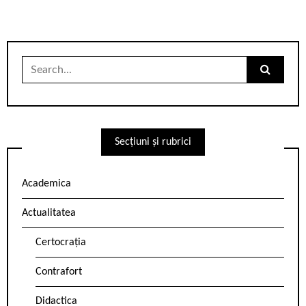
Search
for:
Secțiuni și rubrici
Academica
Actualitatea
Certocrația
Contrafort
Didactica