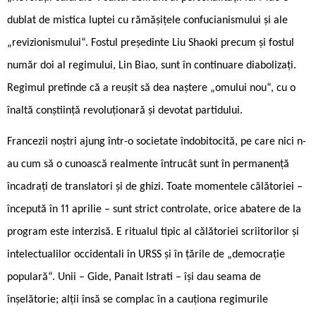
dublat de mistica luptei cu rămășițele confucianismului și ale
„revizionismului“. Fostul președinte Liu Shaoki precum și fostul
număr doi al regimului, Lin Biao, sunt în continuare diabolizați.
Regimul pretinde că a reușit să dea naștere „omului nou“, cu o
înaltă conștiință revoluționară și devotat partidului.
Francezii noștri ajung într-o societate îndobitocită, pe care nici n-
au cum să o cunoască realmente întrucât sunt în permanență
încadrați de translatori și de ghizi. Toate momentele călătoriei –
începută în 11 aprilie – sunt strict controlate, orice abatere de la
program este interzisă. E ritualul tipic al călătoriei scriitorilor și
intelectualilor occidentali în URSS și în țările de „democrație
populară“. Unii – Gide, Panait Istrati – își dau seama de
înșelătorie; alții însă se complac în a cauționa regimurile