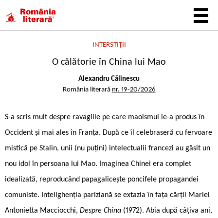
INTERSTIȚII
O călătorie în China lui Mao
Alexandru Călinescu
România literară
nr. 19-20/2026
S-a scris mult despre ravagiile pe care maoismul le-a produs în
Occident și mai ales în Franța. După ce îl celebraseră cu fervoare
mistică pe Stalin, unii (nu puțini) intelectualii francezi au găsit un
nou idol în persoana lui Mao. Imaginea Chinei era complet
idealizată, reproducând papagalicește poncifele propagandei
comuniste. Intelighenția pariziană se extazia în fața cărții Mariei
Antonietta Macciocchi,
Despre China
(1972). Abia după câțiva ani,