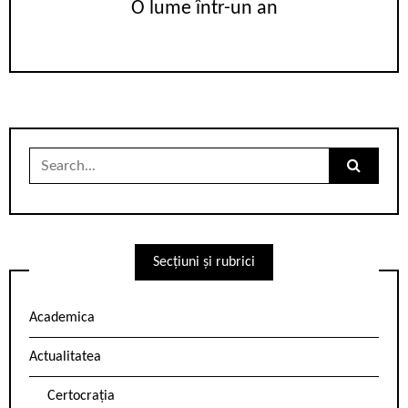
O lume într-un an
Search
for:
Secțiuni și rubrici
Academica
Actualitatea
Certocrația