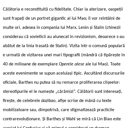
Călătoria e reconstituită cu fidelitate. Chiar la aterizare, oaspeții
sunt frapați de un portret gigantic al lui Mao; îl vor reîntâlni de
multe ori, adesea în compania lui Marx, Lenin și Stalin (chinezii
considerau că sovieticii au alunecat în revizionism, deoarece s-au
abătut de la linia trasată de Stalin). Vizita într-o comună populară
e urmată de vizitarea unei mari tipografii (mândră că tipărește în
40 de milioane de exemplare
Operele alese
ale lui Mao). Toate
aceste evenimente se supun aceluiași tipic. Ascultând discursurile
oficiale, Barthes nu putea să nu remarce proliferarea clișeelor:
stereotipurile el le numește „cărămizi“. Călătorii sunt interesați,
firește, de celebrele
dazibao
, afișe scrise de mână cu texte
mobilizatoare sau, dimpotrivă, care stigmatizează practicile
contrarevoluționare. Și Barthes și Wahl se miră că Lin Biao este