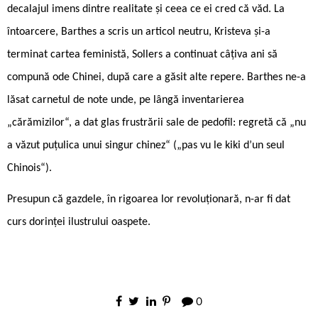
decalajul imens dintre realitate și ceea ce ei cred că văd. La
întoarcere, Barthes a scris un articol neutru, Kristeva și-a
terminat cartea feministă, Sollers a continuat câțiva ani să
compună ode Chinei, după care a găsit alte repere. Barthes ne-a
lăsat carnetul de note unde, pe lângă inventarierea
„cărămizilor“, a dat glas frustrării sale de pedofil: regretă că „nu
a văzut puțulica unui singur chinez“ („pas vu le kiki d’un seul
Chinois“).
Presupun că gazdele, în rigoarea lor revoluționară, n-ar fi dat
curs dorinței ilustrului oaspete.
0