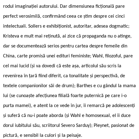
rodul imaginației autorului. Dar dimensiunea ficțională pare
perfect verosimilă, confirmând ceea ce știm despre cei cinci
intelectuali. Sollers e exhibiționist, autoritar, adesea dogmatic;
Kristeva e mult mai reținută, ai zice că propaganda nu o atinge,
dar se documentează serios pentru cartea despre femeile din
China, carte promisă unei edituri feministe; Wahl, filozoful, pare
cel mai lucid (și va dovedi că este așa, articolul său scris la
revenirea în țară fiind diferit, ca tonalitate și perspectivă, de
textele companionilor săi de drum); Barthes e cu gândul la mama
lui (se cunoaște afecțiunea filială foarte puternică pe care i-o
purta mamei), e atent la ce vede în jur, îi remarcă pe adolescenți
și suferă că nu-i poate aborda (și Wahl e homosexual, el îi duce
dorul iubitului său, scriitorul Severo Sarduy); Pleynet, pasionat de
pictură, e sensibil la culori și la peisaje.