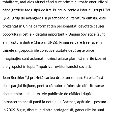
totalitare, mai ales atunci când sunt primiți cu toate onorurile și
când gazdele fac risipă de lux. Printr-o ironie a istoriei, grupul
Tel
Quel
, grup de avangardă și practicând o literatură elitistă, este
prezentat în China ca format din personalități devotate cauzei
poporului și ostile – detaliu important – Uniunii Sovietice (sunt
anii rupturii dintre China și URSS). Primirea care li se face în
uzinele și gospodăriile colective vizitate depășește orice
imaginație: sunt aclamați, lozinci uriașe glorifică marile izbânzi
ale grupului în lupta împotriva revizionismului sovietic.
Jean Berthier își prezintă cartea drept un roman. Ea este însă
doar parțial ficțiune, pentru că autorul folosește diferite surse
documentare, de la textele publicate de călători după
întoarcerea acasă până la notele lui Barthes, apărute – postum –
în 2009. Sigur, discuțiile dintre protagoniști, gândurile lor sunt