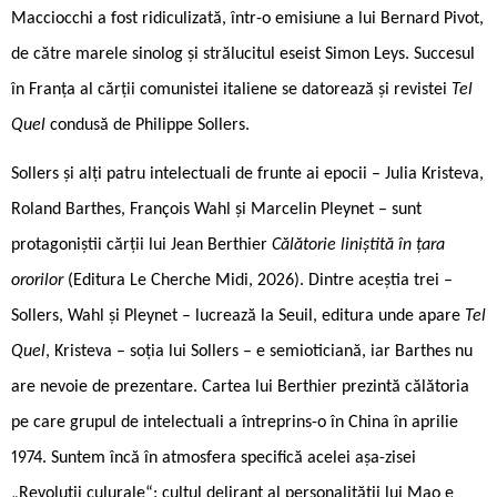
Macciocchi a fost ridiculizată, într-o emisiune a lui Bernard Pivot,
de către marele sinolog și strălucitul eseist Simon Leys. Succesul
în Franța al cărții comunistei italiene se datorează și revistei
Tel
Quel
condusă de Philippe Sollers.
Sollers și alți patru intelectuali de frunte ai epocii – Julia Kristeva,
Roland Barthes, François Wahl și Marcelin Pleynet – sunt
protagoniștii cărții lui Jean Berthier
Călătorie liniștită în țara
ororilor
(Editura Le Cherche Midi, 2026). Dintre aceștia trei –
Sollers, Wahl și Pleynet – lucrează la Seuil, editura unde apare
Tel
Quel
, Kristeva – soția lui Sollers – e semioticiană, iar Barthes nu
are nevoie de prezentare. Cartea lui Berthier prezintă călătoria
pe care grupul de intelectuali a întreprins-o în China în aprilie
1974. Suntem încă în atmosfera specifică acelei așa-zisei
„Revoluții culurale“: cultul delirant al personalității lui Mao e