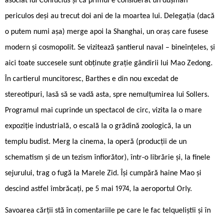
asociat lui Confucius și că primul e considerat un dușman
periculos deși au trecut doi ani de la moartea lui. Delegația (dacă
o putem numi așa) merge apoi la Shanghai, un oraș care fusese
modern și cosmopolit. Se vizitează șantierul naval – bineînțeles, și
aici toate succesele sunt obținute grație gândirii lui Mao Zedong.
În cartierul muncitoresc, Barthes e din nou excedat de
stereotipuri, lasă să se vadă asta, spre nemulțumirea lui Sollers.
Programul mai cuprinde un spectacol de circ, vizita la o mare
expoziție industrială, o escală la o grădină zoologică, la un
templu budist. Merg la cinema, la operă (producții de un
schematism și de un tezism înfiorător), într-o librărie și, la finele
sejurului, trag o fugă la Marele Zid. Își cumpără haine Mao și
descind astfel îmbrăcați, pe 5 mai 1974, la aeroportul Orly.
Savoarea cărții stă în comentariile pe care le fac telqueliștii și în