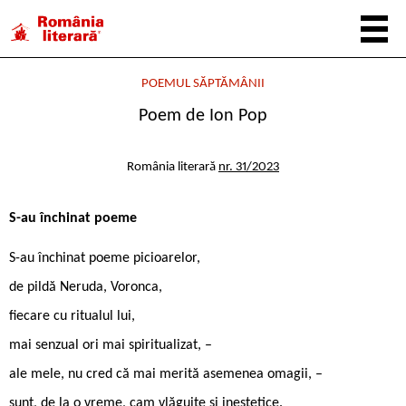
POEMUL SĂPTĂMÂNII
Poem de Ion Pop
România literară
nr. 31/2023
S-au închinat poeme
S-au închinat poeme picioarelor,
de pildă Neruda, Voronca,
fiecare cu ritualul lui,
mai senzual ori mai spiritualizat, –
ale mele, nu cred că mai merită asemenea omagii, –
sunt, de la o vreme, cam vlăguite și inestetice.