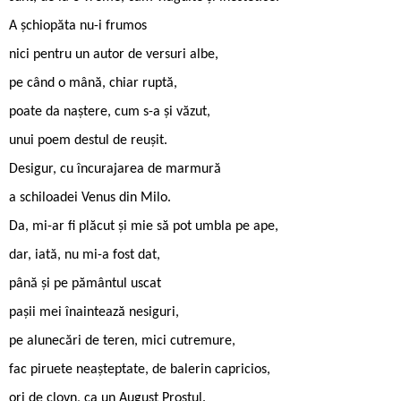
A șchiopăta nu-i frumos
nici pentru un autor de versuri albe,
pe când o mână, chiar ruptă,
poate da naștere, cum s-a și văzut,
unui poem destul de reușit.
Desigur, cu încurajarea de marmură
a schiloadei Venus din Milo.
Da, mi-ar fi plăcut și mie să pot umbla pe ape,
dar, iată, nu mi-a fost dat,
până și pe pământul uscat
pașii mei înaintează nesiguri,
pe alunecări de teren, mici cutremure,
fac piruete neașteptate, de balerin capricios,
ori de clovn, ca un August Prostul.