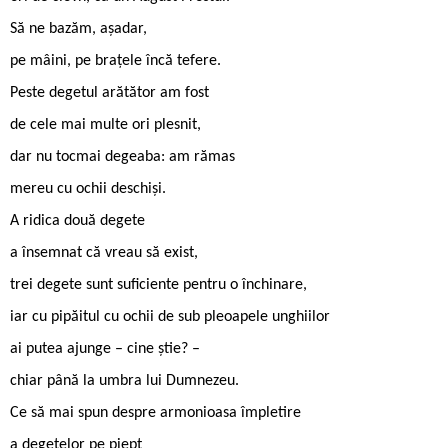
Să ne bazăm, așadar,
pe mâini, pe braţele încă tefere.
Peste degetul arătător am fost
de cele mai multe ori plesnit,
dar nu tocmai degeaba: am rămas
mereu cu ochii deschiși.
A ridica două degete
a însemnat că vreau să exist,
trei degete sunt suficiente pentru o închinare,
iar cu pipăitul cu ochii de sub pleoapele unghiilor
ai putea ajunge – cine știe? –
chiar până la umbra lui Dumnezeu.
Ce să mai spun despre armonioasa împletire
a degetelor pe piept