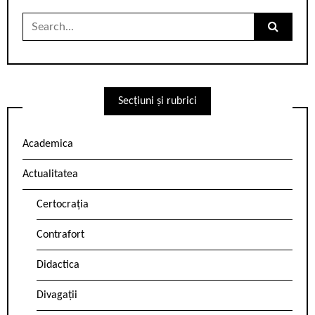
Search
for:
Secțiuni și rubrici
Academica
Actualitatea
Certocrația
Contrafort
Didactica
Divagații