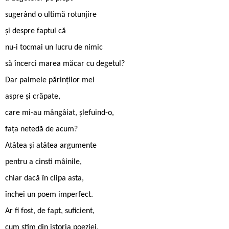
sugerând o ultimă rotunjire
și despre faptul că
nu-i tocmai un lucru de nimic
să încerci marea măcar cu degetul?
Dar palmele părinţilor mei
aspre și crăpate,
care mi-au mângâiat, șlefuind-o,
faţa netedă de acum?
Atâtea și atâtea argumente
pentru a cinsti mâinile,
chiar dacă în clipa asta,
închei un poem imperfect.
Ar fi fost, de fapt, suficient,
cum știm din istoria poeziei,