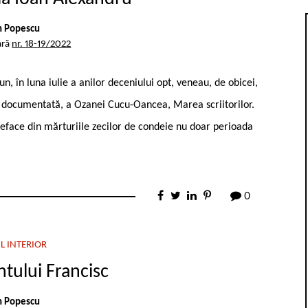
n Popescu
ară
nr. 18-19/2022
n, în luna iulie a anilor deceniului opt, veneau, de obicei,
bine documentată, a Ozanei Cucu-Oancea, Marea scriitorilor.
reface din mărturiile zecilor de condeie nu doar perioada
0
L INTERIOR
ntului Francisc
n Popescu