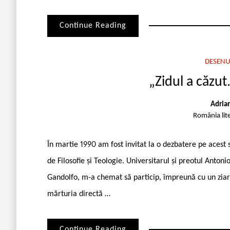
Continue Reading
DESENU
„Zidul a căzut
Adria
România lit
În martie 1990 am fost invitat la o dezbatere pe acest 
de Filosofie și Teologie. Universitarul și preotul Antoni
Gandolfo, m-a chemat să particip, împreună cu un ziari
mărturia directă …
Continue Reading