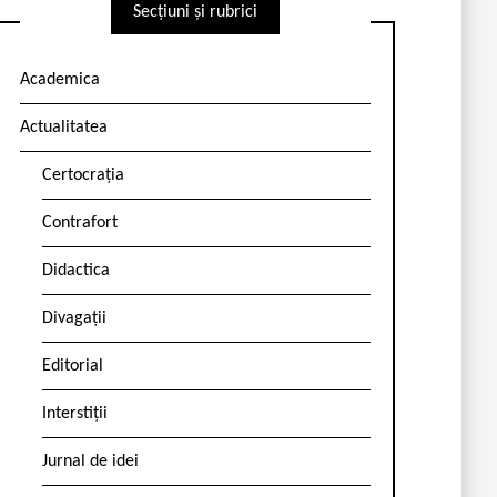
Secțiuni și rubrici
Academica
Actualitatea
Certocrația
Contrafort
Didactica
Divagații
Editorial
Interstiții
Jurnal de idei