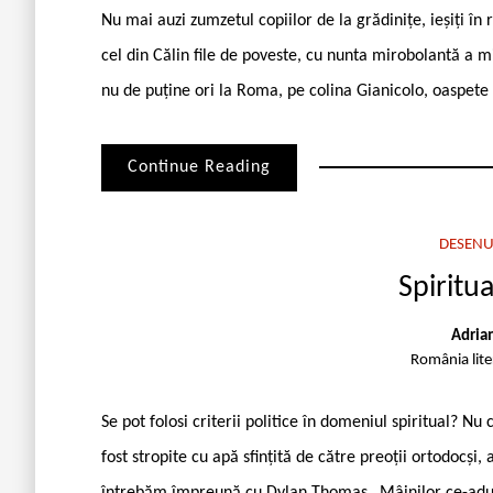
Nu mai auzi zumzetul copiilor de la grădinițe, ieșiți în 
cel din Călin file de poveste, cu nunta mirobolantă a m
nu de puține ori la Roma, pe colina Gianicolo, oaspete l
Continue Reading
DESENU
Spiritua
Adria
România lit
Se pot folosi criterii politice în domeniul spiritual? Nu
fost stropite cu apă sfințită de către preoții ortodocși
întrebăm împreună cu Dylan Thomas „Mâinilor ce-aduce