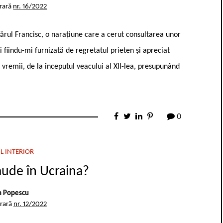
erară
nr. 16/2022
rul Francisc, o narațiune care a cerut consultarea unor
i fiindu-mi furnizată de regretatul prieten și apreciat
 vremii, de la începutul veacului al XII-lea, presupunând
0
L INTERIOR
aude în Ucraina?
n Popescu
erară
nr. 12/2022