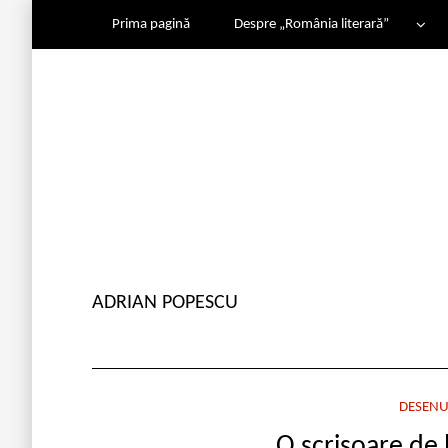
Prima pagină
Despre „România literară”
ADRIAN POPESCU
DESENU
O scrisoare de 