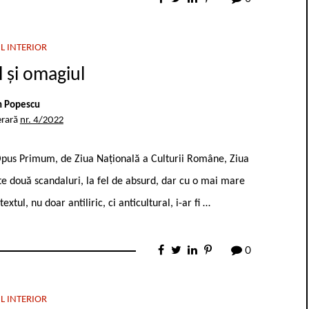
L INTERIOR
 și omagiul
n Popescu
erară
nr. 4/2022
 Opus Primum, de Ziua Națională a Culturii Române, Ziua
te două scandaluri, la fel de absurd, dar cu o mai mare
extul, nu doar antiliric, ci anticultural, i-ar fi …
0
L INTERIOR