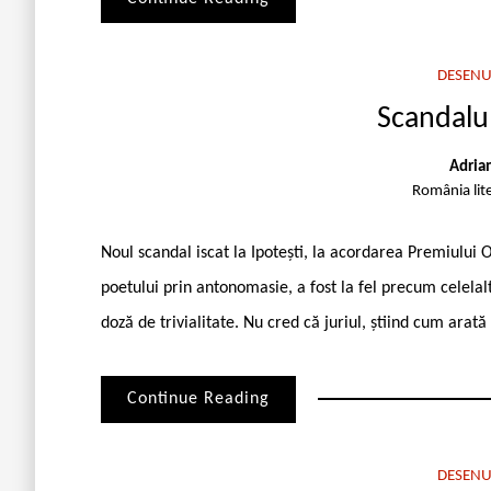
DESENU
Scandalul
Adria
România lit
Noul scandal iscat la Ipotești, la acordarea Premiului
poetului prin antonomasie, a fost la fel precum celelal
doză de trivialitate. Nu cred că juriul, știind cum arată t
Continue Reading
DESENU