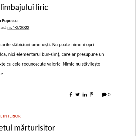
limbajului liric
n Popescu
rară
nr. 1-2/2022
marile slăbiciuni omenești. Nu poate nimeni opri
critica, nici elementarul bun-simț, care ar presupune un
xte cu cele recunoscute valoric. Nimic nu stăvilește
le …
0
L INTERIOR
tul mărturisitor