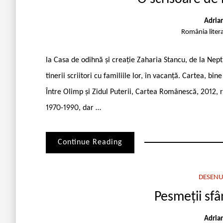
Adria
România liter
la Casa de odihnă și creație Zaharia Stancu, de la Neptu
tinerii scriitori cu familiile lor, în vacanță. Cartea, 
Între Olimp și Zidul Puterii, Cartea Românescă, 2012, 
1970-1990, dar …
Continue Reading
DESENU
Pesmeții sfâ
Adria