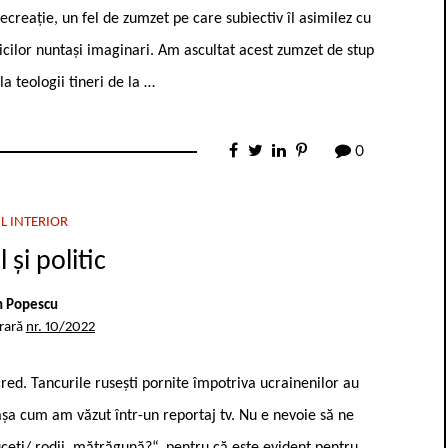
recreație, un fel de zumzet pe care subiectiv îl asimilez cu
icilor nuntași imaginari. Am ascultat acest zumzet de stup
a teologii tineri de la …
0
L INTERIOR
l și politic
n Popescu
erară
nr. 10/2022
 cred. Tancurile rusești pornite împotriva ucrainenilor au
, așa cum am văzut într-un reportaj tv. Nu e nevoie să ne
ți/ rodii, mătrăgună?“, pentru că este evident pentru