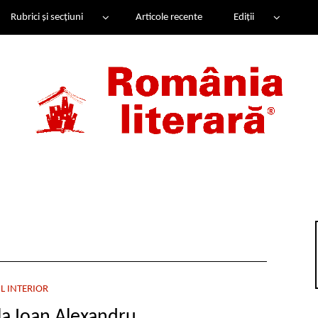
Rubrici și secțiuni
Articole recente
Ediții
L INTERIOR
la Ioan Alexandru