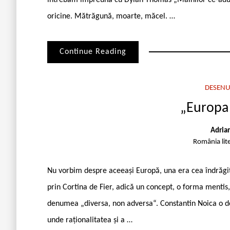
oricine. Mătrăgună, moarte, măcel. …
Continue Reading
DESENU
„Europa
Adria
România lit
Nu vorbim despre aceeași Europă, una era cea îndrăgită 
prin Cortina de Fier, adică un concept, o forma mentis,
denumea „diversa, non adversa“. Constantin Noica o de
unde raționalitatea și a …