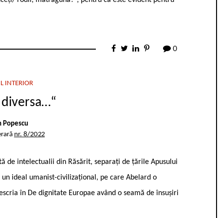
0
L INTERIOR
 diversa…“
n Popescu
erară
nr. 8/2022
de intelectualii din Răsărit, separați de țările Apusului
 un ideal umanist-civilizațional, pe care Abelard o
scria în De dignitate Europae având o seamă de însușiri