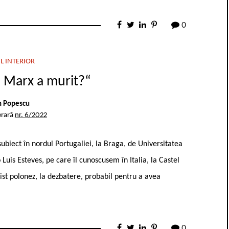
0
L INTERIOR
. Marx a murit?“
n Popescu
erară
nr. 6/2022
subiect în nordul Portugaliei, la Braga, de Universitatea
o Luis Esteves, pe care îl cunoscusem în Italia, la Castel
st polonez, la dezbatere, probabil pentru a avea
0