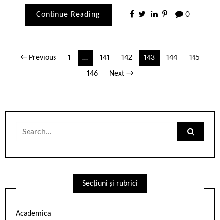
Continue Reading
0
Paginație
← Previous
1
…
141
142
143
144
145
articole
146
Next →
Search
for:
Secțiuni și rubrici
Academica