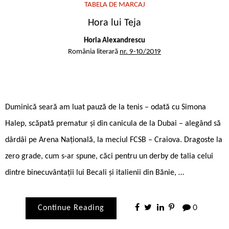
TABELA DE MARCAJ
Hora lui Teja
Horia Alexandrescu
România literară
nr. 9-10/2019
Duminică seară am luat pauză de la tenis – odată cu Simona
Halep, scăpată prematur și din canicula de la Dubai – alegând să
dârdâi pe Arena Națională, la meciul FCSB – Craiova. Dragoste la
zero grade, cum s-ar spune, căci pentru un derby de talia celui
dintre binecuvântații lui Becali și italienii din Bănie, …
Continue Reading
0