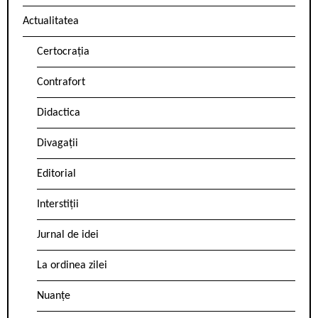
Actualitatea
Certocrația
Contrafort
Didactica
Divagații
Editorial
Interstiții
Jurnal de idei
La ordinea zilei
Nuanțe