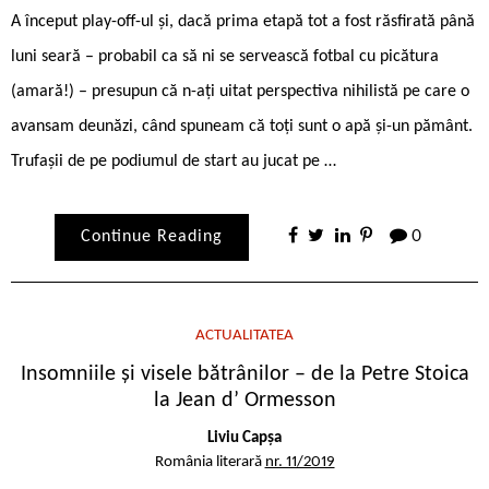
A început play-off-ul și, dacă prima etapă tot a fost răsfirată până
luni seară – probabil ca să ni se servească fotbal cu picătura
(amară!) – presupun că n-ați uitat perspectiva nihilistă pe care o
avansam deunăzi, când spuneam că toți sunt o apă și-un pământ.
Trufașii de pe podiumul de start au jucat pe …
Continue Reading
0
ACTUALITATEA
Insomniile și visele bătrânilor – de la Petre Stoica
la Jean d’ Ormesson
Liviu Capșa
România literară
nr. 11/2019