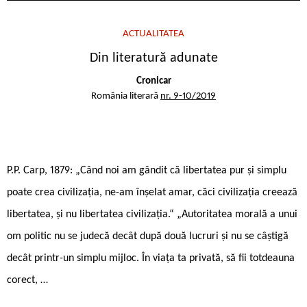
ACTUALITATEA
Din literatură adunate
Cronicar
România literară
nr. 9-10/2019
P.P. Carp, 1879: „Când noi am gândit că libertatea pur și simplu
poate crea civilizația, ne-am înșelat amar, căci civilizația creează
libertatea, și nu libertatea civilizația.“ „Autoritatea morală a unui
om politic nu se judecă decât după două lucruri și nu se câștigă
decât printr-un simplu mijloc. În viața ta privată, să fii totdeauna
corect, …