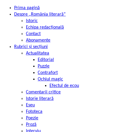
Prima pagină
Despre „România literară”
Istoric
Echipa redacțională
Contact
Abonamente
Rubrici și secțiuni
Actualitatea
Editorial
Puzzle
Contrafort
Ochiul magic
Efectul de ecou
Comentarii critice
Istorie literară
Eseu
Fototeca
Poezie
Proză
Interviu