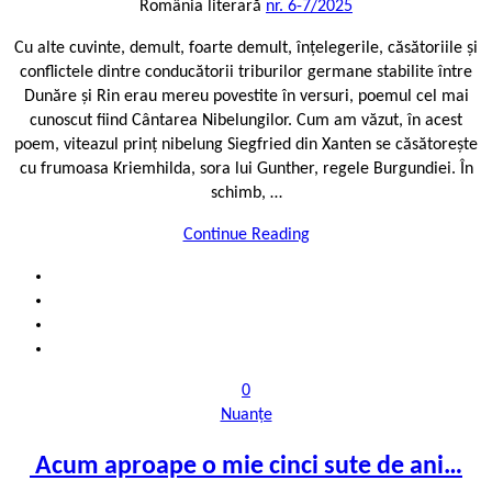
România literară
nr. 6-7/2025
Cu alte cuvinte, demult, foarte demult, înțelegerile, căsătoriile și
conflictele dintre conducătorii triburilor germane stabilite între
Dunăre și Rin erau mereu povestite în versuri, poemul cel mai
cunoscut fiind Cântarea Nibelungilor. Cum am văzut, în acest
poem, viteazul prinț nibelung Siegfried din Xanten se căsătorește
cu frumoasa Kriemhilda, sora lui Gunther, regele Burgundiei. În
schimb, …
Continue Reading
0
Nuanțe
Acum aproape o mie cinci sute de ani…