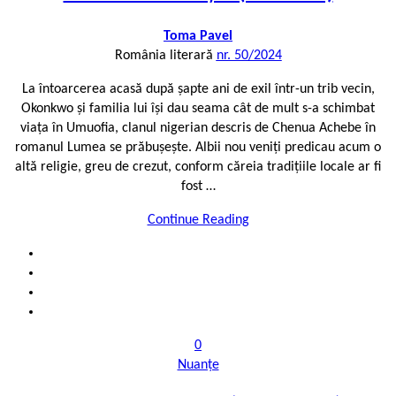
Toma Pavel
România literară
nr. 50/2024
La întoarcerea acasă după șapte ani de exil într-un trib vecin,
Okonkwo și familia lui își dau seama cât de mult s-a schimbat
viața în Umuofia, clanul nigerian descris de Chenua Achebe în
romanul Lumea se prăbușește. Albii nou veniți predicau acum o
altă religie, greu de crezut, conform căreia tradițiile locale ar fi
fost …
Continue Reading
0
Nuanțe