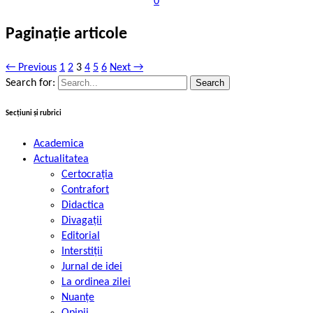
0
Paginație articole
← Previous
1
2
3
4
5
6
Next →
Search for:
Secțiuni și rubrici
Academica
Actualitatea
Certocrația
Contrafort
Didactica
Divagații
Editorial
Interstiții
Jurnal de idei
La ordinea zilei
Nuanțe
Opinii