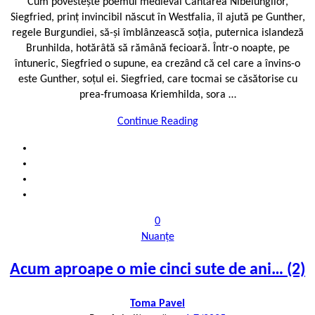
Cum povestește poemul medieval Cântarea Nibelungilor,
Siegfried, prinț invincibil născut în Westfalia, îl ajută pe Gunther,
regele Burgundiei, să-și îmblânzească soția, puternica islandeză
Brunhilda, hotărâtă să rămână fecioară. Într-o noapte, pe
întuneric, Siegfried o supune, ea crezând că cel care a învins-o
este Gunther, soțul ei. Siegfried, care tocmai se căsătorise cu
prea-frumoasa Kriemhilda, sora …
Continue Reading
0
Nuanțe
Acum aproape o mie cinci sute de ani… (2)
Toma Pavel