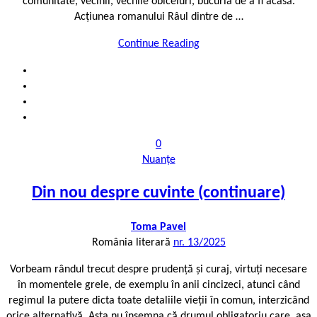
comunitate, vecinii, vechile obiceiuri, bucuria de a fi acasă.
Acțiunea romanului Râul dintre de …
Continue Reading
0
Nuanțe
Din nou despre cuvinte (continuare)
Toma Pavel
România literară
nr. 13/2025
Vorbeam rândul trecut despre prudență și curaj, virtuți necesare
în momentele grele, de exemplu în anii cincizeci, atunci când
regimul la putere dicta toate detaliile vieții în comun, interzicând
orice alternativă. Asta nu însemna că drumul obligatoriu care, așa