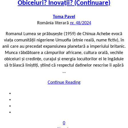
Obiceiuri? Inovații? (Continuare)
Toma Pavel
România literară
nr. 48/2024
Romanul Lumea se prăbușește (1959) de Chinua Achebe evocă
viața comunității nigeriene Umuofia (etnie reală, nume fictiv), în
anii care au precedat expansiunea planetară a imperiului britanic.
Munca răbdătoare a câmpurilor africane, cultura orală, vechile
obiceiuri și credințe, curajul și energia locuitorilor ei le îngăduie
să trăiască liniștiți, știind că respectul datinelor nescrise îi apără
…
Continue Reading
0