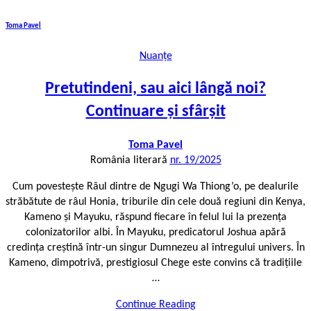
Toma Pavel
Nuanțe
Pretutindeni, sau aici lângă noi?
Continuare și sfârșit
Toma Pavel
România literară
nr. 19/2025
Cum povestește Râul dintre de Ngugi Wa Thiong’o, pe dealurile
străbătute de râul Honia, triburile din cele două regiuni din Kenya,
Kameno și Mayuku, răspund fiecare în felul lui la prezența
colonizatorilor albi. În Mayuku, predicatorul Joshua apără
credința creștină într-un singur Dumnezeu al întregului univers. În
Kameno, dimpotrivă, prestigiosul Chege este convins că tradițiile
…
Continue Reading