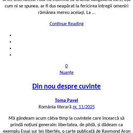
cum ni se spunea, ar fi dus neapărat la fericirea întregii omeniri
rămânea mereu același. La …
Continue Reading
0
Nuanțe
Din nou despre cuvinte
Toma Pavel
România literară
nr. 11/2025
Mă gândeam acum câtva timp la cuvintele care încearcă să
prindă noțiuni generale: libertatea, de pildă, și dădeam ca
exemplu Essai sur les libertés, o carte publicată de Raymond Aron