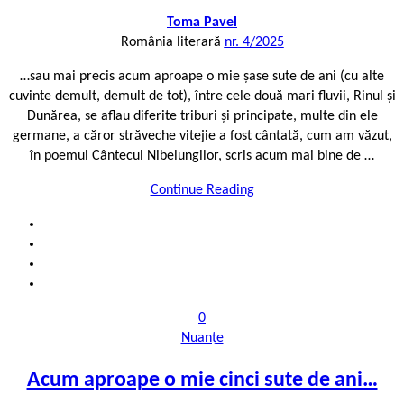
Toma Pavel
România literară
nr. 4/2025
…sau mai precis acum aproape o mie șase sute de ani (cu alte
cuvinte demult, demult de tot), între cele două mari fluvii, Rinul și
Dunărea, se aflau diferite triburi și principate, multe din ele
germane, a căror străveche vitejie a fost cântată, cum am văzut,
în poemul Cântecul Nibelungilor, scris acum mai bine de …
Continue Reading
0
Nuanțe
Acum aproape o mie cinci sute de ani…