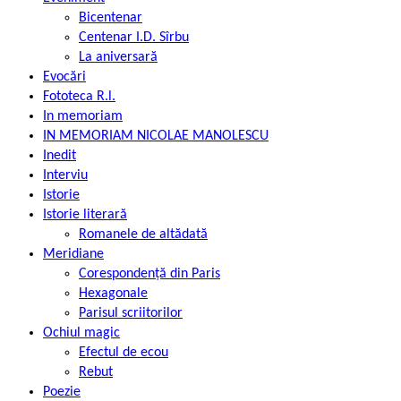
Bicentenar
Centenar I.D. Sîrbu
La aniversară
Evocări
Fototeca R.l.
In memoriam
IN MEMORIAM NICOLAE MANOLESCU
Inedit
Interviu
Istorie
Istorie literară
Romanele de altădată
Meridiane
Corespondență din Paris
Hexagonale
Parisul scriitorilor
Ochiul magic
Efectul de ecou
Rebut
Poezie