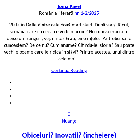
Toma Pavel
România literară
nr. 1-2/2025
Viața în țările dintre cele două mari râuri, Dunărea și Rinul,
semăna oare cu ceea ce vedem acum? Nu cumva erau alte
obiceiuri, ranguri, veșminte? Erau, bine înțeles. Ar trebui să le
cunoaștem? De ce nu? Cum anume? Citindu-le istoria? Sau poate
vechile poeme care le ridică în slăvi? Printre acestea, unul dintre
cele mai …
Continue Reading
0
Nuanțe
Obiceiuri? Inovații? (încheiere)