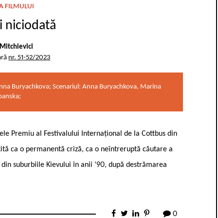
A FILMULUI
 niciodată
Mitchievici
ară
nr. 51-52/2023
 Anna Buryachkova; Scenariul: Anna Buryachkova, Marina
panska;
le Premiu al Festivalului Internațional de la Cottbus din
țită ca o permanentă criză, ca o neîntreruptă căutare a
din suburbiile Kievului în anii ’90, după destrămarea
0