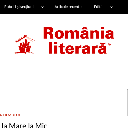
Rubrici și secțiuni
Articole recente
Ediții
A FILMULUI
la Mare la Mic