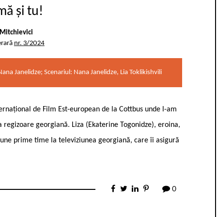
mă și tu!
Mitchievici
erară
nr. 3/2024
ana Janelidze; Scenariul: Nana Janelidze, Lia Toklikishvili
nternațional de Film Est-european de la Cottbus unde l-am
 regizoare georgiană. Liza (Ekaterine Togonidze), eroina,
iune prime time la televiziunea georgiană, care îi asigură
0