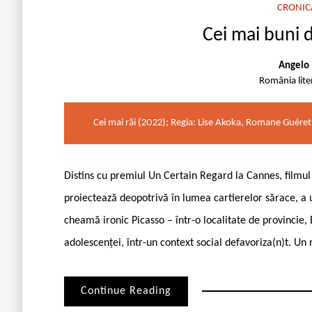
CRONIC
Cei mai buni d
Angelo 
România lite
Cei mai răi (2022); Regia: Lise Akoka, Romane Guére
Distins cu premiul Un Certain Regard la Cannes, filmul
proiectează deopotrivă în lumea cartierelor sărace, a un
cheamă ironic Picasso – într-o localitate de provincie, 
adolescenței, într-un context social defavoriza(n)t. Un 
Continue Reading