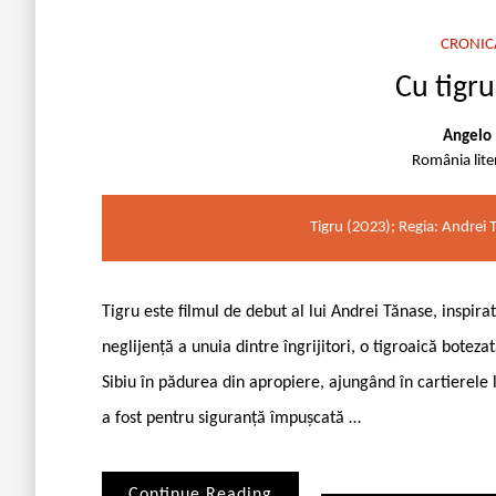
CRONIC
Cu tigru
Angelo 
România lite
Tigru (2023); Regia: Andrei 
Tigru este filmul de debut al lui Andrei Tănase, inspira
neglijență a unuia dintre îngrijitori, o tigroaică bote
Sibiu în pădurea din apropiere, ajungând în cartierele 
a fost pentru siguranță împușcată …
Continue Reading