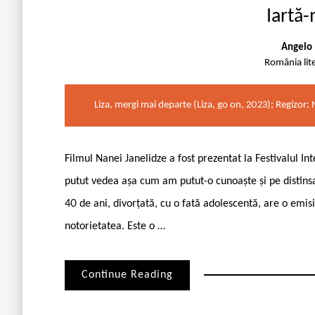
Iartă-
Angelo 
România lit
Liza, mergi mai departe (Liza, go on, 2023); Regizor: N
Filmul Nanei Janelidze a fost prezentat la Festivalul I
putut vedea așa cum am putut-o cunoaște și pe distinsa
40 de ani, divorțată, cu o fată adolescentă, are o emis
notorietatea. Este o …
Continue Reading