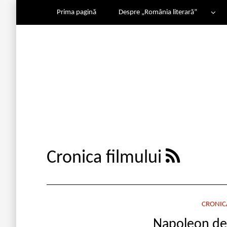
Prima pagină
Despre „România literară”
Cronica filmului
CRONIC
Napoleon de 