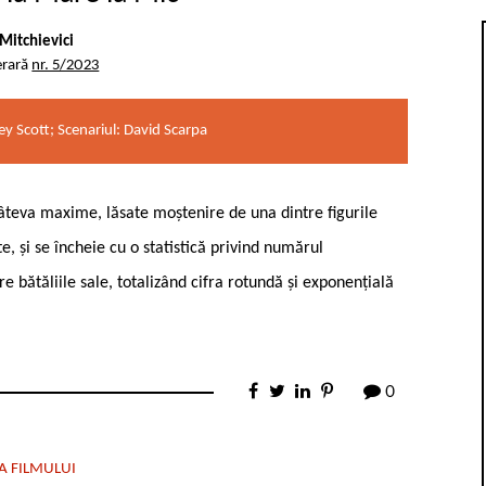
Mitchievici
erară
nr. 5/2023
ey Scott; Scenariul: David Scarpa
 câteva maxime, lăsate moștenire de una dintre figurile
, și se încheie cu o statistică privind numărul
e bătăliile sale, totalizând cifra rotundă și exponențială
0
A FILMULUI