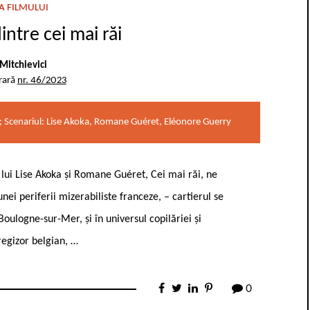
A FILMULUI
intre cei mai răi
Mitchievici
rară
nr. 46/2023
t; Scenariul: Lise Akoka, Romane Guéret, Eléonore Guerry
 lui Lise Akoka și Romane Guéret, Cei mai răi, ne
ei periferii mizerabiliste franceze, – cartierul se
Boulogne-sur-Mer, și în universul copilăriei și
regizor belgian, …
0