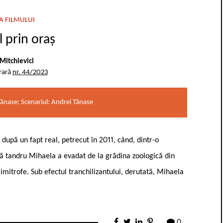
A FILMULUI
l prin oraș
Mitchievici
rară
nr. 44/2023
Tănase; Scenariul: Andrei Tănase
t după un fapt real, petrecut în 2011, când, dintr-o
zată tandru Mihaela a evadat de la grădina zoologică din
limitrofe. Sub efectul tranchilizantului, derutată, Mihaela
0