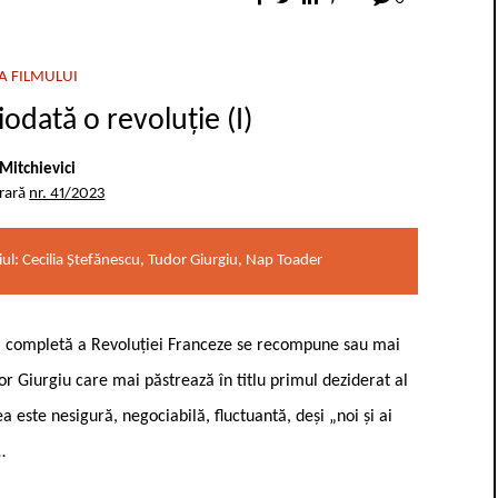
A FILMULUI
iodată o revoluție (I)
Mitchievici
erară
nr. 41/2023
iul: Cecilia Ștefănescu, Tudor Giurgiu, Nap Toader
iza completă a Revoluției Franceze se recompune sau mai
r Giurgiu care mai păstrează în titlu primul deziderat al
a este nesigură, negociabilă, fluctuantă, deși „noi și ai
…