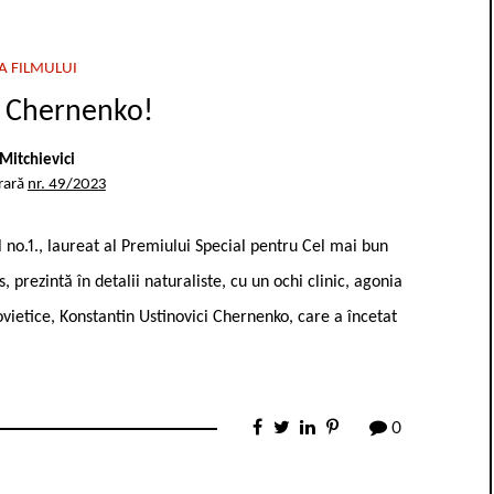
A FILMULUI
 Chernenko!
Mitchievici
rară
nr. 49/2023
l no.1., laureat al Premiului Special pentru Cel mai bun
, prezintă în detalii naturaliste, cu un ochi clinic, agonia
Sovietice, Konstantin Ustinovici Chernenko, care a încetat
0