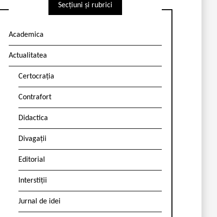
Secțiuni și rubrici
Academica
Actualitatea
Certocrația
Contrafort
Didactica
Divagații
Editorial
Interstiții
Jurnal de idei