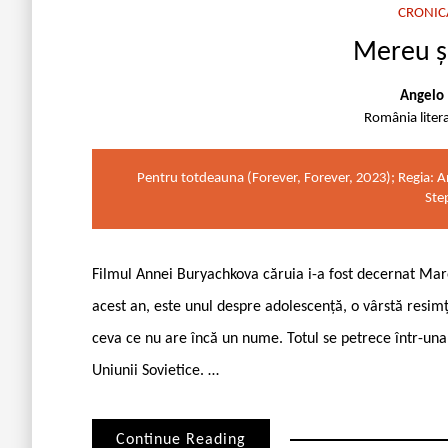
CRONIC
Mereu și
Angelo 
România liter
Pentru totdeauna (Forever, Forever, 2023); Regia:
Ste
Filmul Annei Buryachkova căruia i-a fost decernat Mare
acest an, este unul despre adolescență, o vârstă resim
ceva ce nu are încă un nume. Totul se petrece într-una 
Uniunii Sovietice. …
Continue Reading