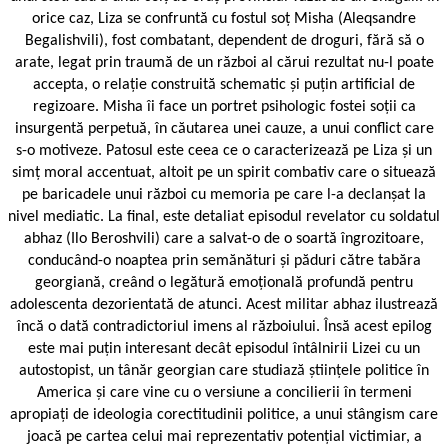
orice caz, Liza se confruntă cu fostul soț Misha (Aleqsandre
Begalishvili), fost combatant, dependent de droguri, fără să o
arate, legat prin traumă de un război al cărui rezultat nu-l poate
accepta, o relație construită schematic și puțin artificial de
regizoare. Misha îi face un portret psihologic fostei soții ca
insurgentă perpetuă, în căutarea unei cauze, a unui conflict care
s-o motiveze. Patosul este ceea ce o caracterizează pe Liza și un
simț moral accentuat, altoit pe un spirit combativ care o situează
pe baricadele unui război cu memoria pe care l-a declanșat la
nivel mediatic. La final, este detaliat episodul revelator cu soldatul
abhaz (Ilo Beroshvili) care a salvat-o de o soartă îngrozitoare,
conducând-o noaptea prin semănături și păduri către tabăra
georgiană, creând o legătură emoțională profundă pentru
adolescenta dezorientată de atunci. Acest militar abhaz ilustrează
încă o dată contradictoriul imens al războiului. Însă acest epilog
este mai puțin interesant decât episodul întâlnirii Lizei cu un
autostopist, un tânăr georgian care studiază științele politice în
America și care vine cu o versiune a concilierii în termeni
apropiați de ideologia corectitudinii politice, a unui stângism care
joacă pe cartea celui mai reprezentativ potențial victimiar, a