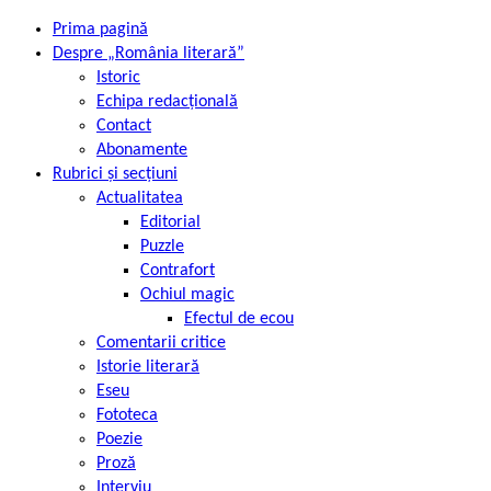
Prima pagină
Despre „România literară”
Istoric
Echipa redacțională
Contact
Abonamente
Rubrici și secțiuni
Actualitatea
Editorial
Puzzle
Contrafort
Ochiul magic
Efectul de ecou
Comentarii critice
Istorie literară
Eseu
Fototeca
Poezie
Proză
Interviu