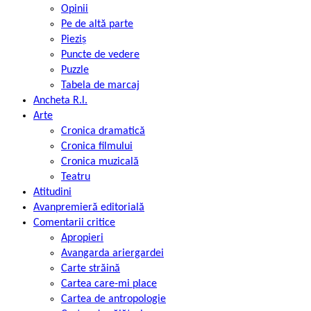
Opinii
Pe de altă parte
Pieziș
Puncte de vedere
Puzzle
Tabela de marcaj
Ancheta R.l.
Arte
Cronica dramatică
Cronica filmului
Cronica muzicală
Teatru
Atitudini
Avanpremieră editorială
Comentarii critice
Apropieri
Avangarda ariergardei
Carte străină
Cartea care-mi place
Cartea de antropologie