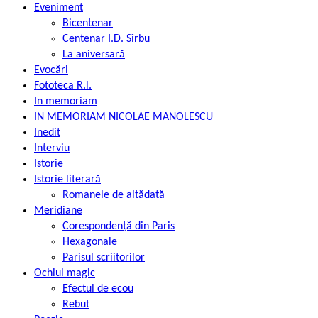
Eveniment
Bicentenar
Centenar I.D. Sîrbu
La aniversară
Evocări
Fototeca R.l.
In memoriam
IN MEMORIAM NICOLAE MANOLESCU
Inedit
Interviu
Istorie
Istorie literară
Romanele de altădată
Meridiane
Corespondență din Paris
Hexagonale
Parisul scriitorilor
Ochiul magic
Efectul de ecou
Rebut