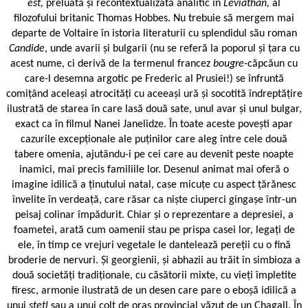
est,
preluată și recontextualizată analitic în
Leviathan,
al
filozofului britanic Thomas Hobbes. Nu trebuie să mergem mai
departe de Voltaire în istoria literaturii cu splendidul său roman
Candide
, unde avarii și bulgarii (nu se referă la poporul și țara cu
acest nume, ci derivă de la termenul francez
bougre
-căpcăun cu
care-l desemna argotic pe Frederic al Prusiei!) se înfruntă
comițând aceleași atrocități cu aceeași ură și socotită îndreptățire
ilustrată de starea în care lasă două sate, unul avar și unul bulgar,
exact ca în filmul Nanei Janelidze. În toate aceste povești apar
cazurile excepționale ale puținilor care aleg între cele două
tabere omenia, ajutându-i pe cei care au devenit peste noapte
inamici, mai precis familiile lor. Desenul animat mai oferă o
imagine idilică a ținutului natal, case micuțe cu aspect țărănesc
învelite în verdeață, care răsar ca niște ciuperci gingașe într-un
peisaj colinar împădurit. Chiar și o reprezentare a depresiei, a
foametei, arată cum oamenii stau pe prispa casei lor, legați de
ele, în timp ce vrejuri vegetale le dantelează pereții cu o fină
broderie de nervuri. Și georgienii, și abhazii au trăit în simbioza a
două societăți tradiționale, cu căsătorii mixte, cu vieți împletite
firesc, armonie ilustrată de un desen care pare o eboșă idilică a
unui
stetl
sau a unui colț de oraș provincial văzut de un Chagall. În