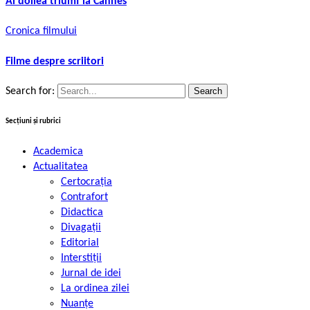
Al doilea triumf la Cannes
Cronica filmului
Filme despre scriitori
Search for:
Secțiuni și rubrici
Academica
Actualitatea
Certocrația
Contrafort
Didactica
Divagații
Editorial
Interstiții
Jurnal de idei
La ordinea zilei
Nuanțe