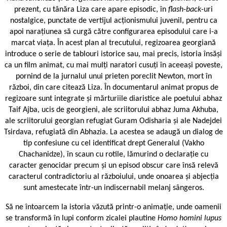
prezent, cu tânăra Liza care apare episodic, în
flash-back
-uri
nostalgice, punctate de vertijul acționismului juvenil, pentru ca
apoi narațiunea să curgă către configurarea episodului care i-a
marcat viața. În acest plan al trecutului, regizoarea georgiană
introduce o serie de tablouri istorice sau, mai precis, istoria însăși
ca un film animat, cu mai mulți naratori cusuți în aceeași poveste,
pornind de la jurnalul unui prieten poreclit Newton, mort în
război, din care citează Liza. În documentarul animat propus de
regizoare sunt integrate și mărturiile diaristice ale poetului abhaz
Taif Ajba, ucis de georgieni, ale scriitorului abhaz Juma Akhuba,
ale scriitorului georgian refugiat Guram Odisharia și ale Nadejdei
Tsirdava, refugiată din Abhazia. La acestea se adaugă un dialog de
tip confesiune cu cel identificat drept Generalul (Vakho
Chachanidze), în scaun cu rotile, lămurind o declarație cu
caracter genocidar precum și un episod obscur care însă relevă
caracterul contradictoriu al războiului, unde onoarea și abjecția
sunt amestecate într-un indiscernabil melanj sângeros.
Să ne întoarcem la istoria văzută printr-o animație, unde oamenii
se transformă în lupi conform zicalei plautine
Homo homini lupus