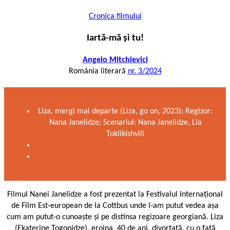
Cronica filmului
Iartă-mă și tu!
Angelo Mitchievici
România literară
nr. 3/2024
Liza, mergi mai departe (Liza, go on, 2023); Regizor:
Nana Janelidze; Scenariul: Nana Janelidze, Lia
Toklikishvili
Filmul Nanei Janelidze a fost prezentat la Festivalul Internațional
de Film Est-european de la Cottbus unde l-am putut vedea așa
cum am putut-o cunoaște și pe distinsa regizoare georgiană. Liza
(Ekaterine Togonidze), eroina, 40 de ani, divorțată, cu o fată