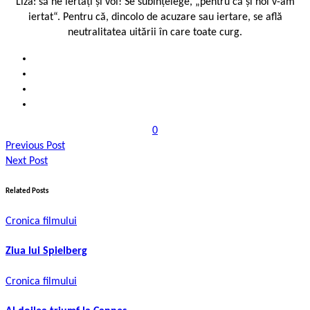
Liza: să ne iertați și voi! Se subînțelege, „pentru că și noi v-am
iertat“. Pentru că, dincolo de acuzare sau iertare, se află
neutralitatea uitării în care toate curg.
0
Previous Post
Next Post
Related Posts
Cronica filmului
Ziua lui Spielberg
Cronica filmului