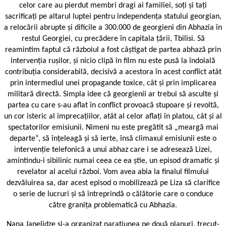
celor care au pierdut membri dragi ai familiei, soți și tați
sacrificați pe altarul luptei pentru independența statului georgian,
a relocării abrupte și dificile a 300.000 de georgieni din Abhazia în
restul Georgiei, cu precădere în capitala țării, Tbilisi. Să
reamintim faptul că războiul a fost câștigat de partea abhază prin
intervenția rușilor, și nicio clipă în film nu este pusă la îndoială
contribuția considerabilă, decisivă a acestora în acest conflict atât
prin intermediul unei propagande toxice, cât și prin implicarea
militară directă. Simpla idee că georgienii ar trebui să asculte și
partea cu care s-au aflat în conflict provoacă stupoare și revoltă,
un cor isteric al imprecațiilor, atât al celor aflați în platou, cât și al
spectatorilor emisiunii. Nimeni nu este pregătit să „meargă mai
departe“, să înțeleagă și să ierte, însă climaxul emisiunii este o
intervenție telefonică a unui abhaz care i se adresează Lizei,
amintindu-i sibilinic numai ceea ce ea știe, un episod dramatic și
revelator al acelui război. Vom avea abia la finalul filmului
dezvăluirea sa, dar acest episod o mobilizează pe Liza să clarifice
o serie de lucruri și să întreprindă o călătorie care o conduce
către granița problematică cu Abhazia.
Nana Janelidze și-a organizat narațiunea pe două planuri, trecut-