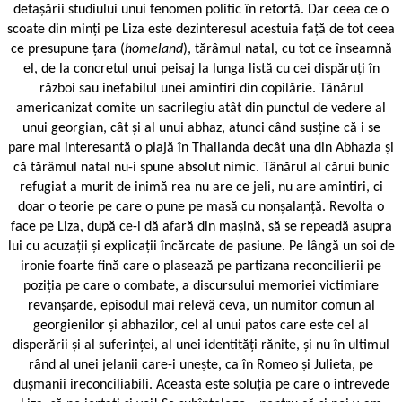
detașării studiului unui fenomen politic în retortă. Dar ceea ce o
scoate din minți pe Liza este dezinteresul acestuia față de tot ceea
ce presupune țara (
homeland
), tărâmul natal, cu tot ce înseamnă
el, de la concretul unui peisaj la lunga listă cu cei dispăruți în
război sau inefabilul unei amintiri din copilărie. Tânărul
americanizat comite un sacrilegiu atât din punctul de vedere al
unui georgian, cât și al unui abhaz, atunci când susține că i se
pare mai interesantă o plajă în Thailanda decât una din Abhazia și
că tărâmul natal nu-i spune absolut nimic. Tânărul al cărui bunic
refugiat a murit de inimă rea nu are ce jeli, nu are amintiri, ci
doar o teorie pe care o pune pe masă cu nonșalanță. Revolta o
face pe Liza, după ce-l dă afară din mașină, să se repeadă asupra
lui cu acuzații și explicații încărcate de pasiune. Pe lângă un soi de
ironie foarte fină care o plasează pe partizana reconcilierii pe
poziția pe care o combate, a discursului memoriei victimiare
revanșarde, episodul mai relevă ceva, un numitor comun al
georgienilor și abhazilor, cel al unui patos care este cel al
disperării și al suferinței, al unei identități rănite, și nu în ultimul
rând al unei jelanii care-i unește, ca în Romeo și Julieta, pe
dușmanii ireconciliabili. Aceasta este soluția pe care o întrevede