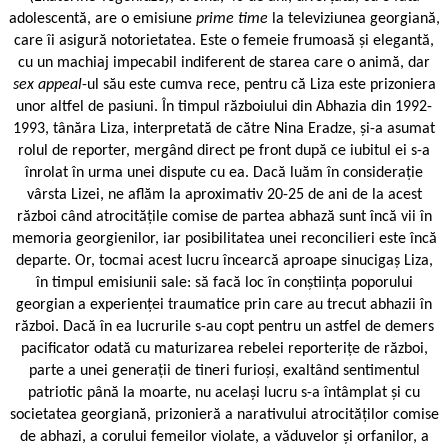
adolescentă, are o emisiune
prime time
la televiziunea georgiană,
care îi asigură notorietatea. Este o femeie frumoasă și elegantă,
cu un machiaj impecabil indiferent de starea care o animă, dar
sex appeal
-ul său este cumva rece, pentru că Liza este prizoniera
unor altfel de pasiuni. În timpul războiului din Abhazia din 1992-
1993, tânăra Liza, interpretată de către Nina Eradze, și-a asumat
rolul de reporter, mergând direct pe front după ce iubitul ei s-a
înrolat în urma unei dispute cu ea. Dacă luăm în considerație
vârsta Lizei, ne aflăm la aproximativ 20-25 de ani de la acest
război când atrocitățile comise de partea abhază sunt încă vii în
memoria georgienilor, iar posibilitatea unei reconcilieri este încă
departe. Or, tocmai acest lucru încearcă aproape sinucigaș Liza,
în timpul emisiunii sale: să facă loc în conștiința poporului
georgian a experienței traumatice prin care au trecut abhazii în
război. Dacă în ea lucrurile s-au copt pentru un astfel de demers
pacificator odată cu maturizarea rebelei reporterițe de război,
parte a unei generații de tineri furioși, exaltând sentimentul
patriotic până la moarte, nu același lucru s-a întâmplat și cu
societatea georgiană, prizonieră a narativului atrocităților comise
de abhazi, a corului femeilor violate, a văduvelor și orfanilor, a