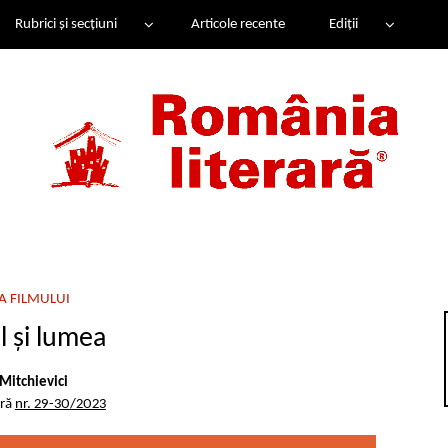
Rubrici și secțiuni
Articole recente
Ediții
A FILMULUI
 și lumea
Mitchievici
ară
nr. 29-30/2023