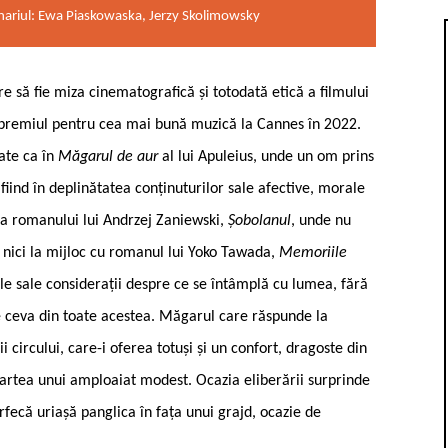
enariul: Ewa Piaskowaska, Jerzy Skolimowsky
 să fie miza cinematografică și totodată etică a filmului
și premiul pentru cea mai bună muzică la Cannes în 2022.
ate ca în
Măgarul de aur
al lui Apuleius, unde un om prins
fiind în deplinătatea conținuturilor sale afective, morale
ă a romanului lui Andrzej Zaniewski,
Șobolanul
, unde nu
 nici la mijloc cu romanul lui Yoko Tawada,
Memoriile
le sale considerații despre ce se întâmplă cu lumea, fără
e ceva din toate acestea. Măgarul care răspunde la
 circului, care-i oferea totuși și un confort, dragoste din
artea unui amploaiat modest. Ocazia eliberării surprinde
arfecă uriașă panglica în fața unui grajd, ocazie de