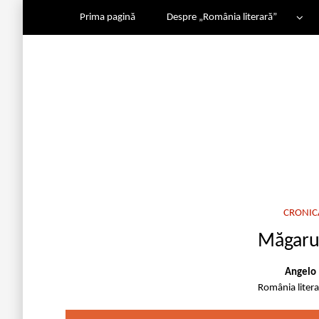
Prima pagină
Despre „România literară”
CRONIC
Măgarul
Angelo 
România liter