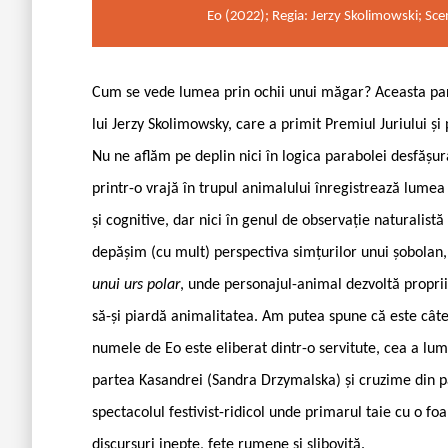
Eo (2022); Regia: Jerzy Skolimowski; Sc
C
um se vede lumea prin ochii unui măgar? Aceasta pare
lui Jerzy Skolimowsky, care a primit Premiul Juriului 
Nu ne aflăm pe deplin nici în logica parabolei desfășur
printr-o vrajă în trupul animalului înregistrează lumea 
și cognitive, dar nici în genul de observație naturalist
depășim (cu mult) perspectiva simțurilor unui șobolan,
unui urs polar
, unde personajul-animal dezvoltă proprii
să-și piardă animalitatea. Am putea spune că este cât
numele de Eo este eliberat dintr-o servitute, cea a lumii
partea Kasandrei (Sandra Drzymalska) și cruzime din p
spectacolul festivist-ridicol unde primarul taie cu o fo
discursuri inepte, fețe rumene și șliboviță.