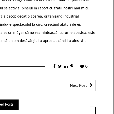
 să-i fie dragi. Poate că acesta este marele paradox al
 selectiv al binelui în raport cu frații noștri mai mici,
ără alt scop decât plăcerea, organizând industrial
ndu-le spectacolul la circ, crescând alături de ei,
a ales un măgar să ne reamintească lucrurile acestea, este
ul că un om desăvârșit l-a apreciat când l-a ales să-L
0
Next Post
ed Posts