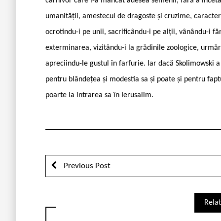
carnivor care i-a mâncat adesea semenii, fără a înceta
umanității, amestecul de dragoste și cruzime, caracterul
ocrotindu-i pe unii, sacrificându-i pe alții, vânându-i f
exterminarea, vizitându-i la grădinile zoologice, urmări
apreciindu-le gustul în farfurie. Iar dacă Skolimowski 
pentru blândețea și modestia sa și poate și pentru fapt
poarte la intrarea sa în Ierusalim.
Previous Post
Relat