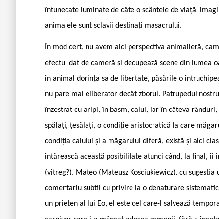
întunecate luminate de câte o scânteie de viață, imagi
animalele sunt sclavii destinați masacrului.
Î
n mod cert, nu avem aici perspectiva animalieră, cam
efectul dat de cameră și decupează scene din lumea oa
în animal dorința sa de libertate, păsările o întruchip
nu pare mai eliberator decât zborul. Patrupedul nostru
înzestrat cu aripi, în basm, calul, iar în câteva rânduri,
spălați, țesălați, o condiție aristocratică la care măg
condiția calului și a măgarului diferă, există și aici clas
întărească această posibilitate atunci când, la final, îi
(vitreg?), Mateo (Mateusz Kosciukiewicz), cu sugestia u
comentariu subtil cu privire la o denaturare sistematic
un prieten al lui Eo, el este cel care-l salvează tempora