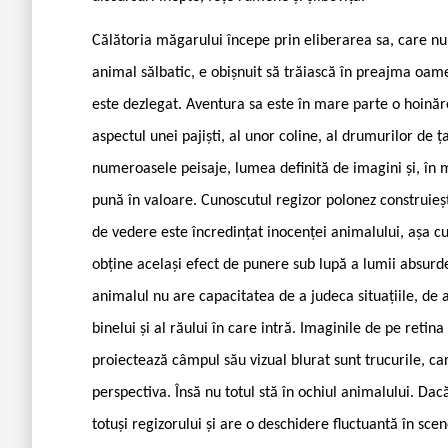
Călătoria măgarului începe prin eliberarea sa, care nu 
animal sălbatic, e obișnuit să trăiască în preajma oamen
este dezlegat. Aventura sa este în mare parte o hoinăr
aspectul unei pajiști, al unor coline, al drumurilor de ț
numeroasele peisaje, lumea definită de imagini și, în 
pună în valoare. Cunoscutul regizor polonez construieș
de vedere este încredințat inocenței animalului, așa 
obține același efect de punere sub lupă a lumii absurde
animalul nu are capacitatea de a judeca situațiile, de 
binelui și al răului în care intră. Imaginile de pe retin
proiectează câmpul său vizual blurat sunt trucurile, ca
perspectiva. Însă nu totul stă în ochiul animalului. Dacă
totuși regizorului și are o deschidere fluctuantă în sc