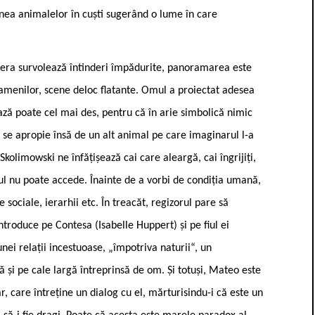
nea animalelor în cuști sugerând o lume în care
era survolează întinderi împădurite, panoramarea este
menilor, scene deloc flatante. Omul a proiectat adesea
ează poate cel mai des, pentru că în arie simbolică nimic
 se apropie însă de un alt animal pe care imaginarul l-a
 Skolimowski ne înfățișează cai care aleargă, cai îngrijiți,
arul nu poate accede. Înainte de a vorbi de condiția umană,
e sociale, ierarhii etc. În treacăt, regizorul pare să
 introduce pe Contesa (Isabelle Huppert) și pe fiul ei
nei relații incestuoase, „împotriva naturii“, un
ă și pe cale largă întreprinsă de om. Și totuși, Mateo este
r, care întreține un dialog cu el, mărturisindu-i că este un