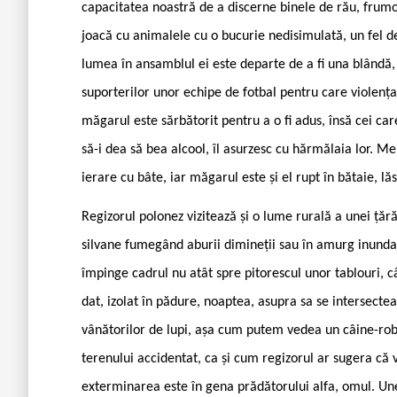
capacitatea noastră de a discerne binele de rău, frumos
joacă cu animalele cu o bucurie nedisimulată, un fel de 
lumea în ansamblul ei este departe de a fi una blând
suporterilor unor echipe de fotbal pentru care violența c
măgarul este sărbătorit pentru a o fi adus, însă cei care
să-i dea să bea alcool, îl asurzesc cu hărmălaia lor. M
ierare cu bâte, iar măgarul este și el rupt în bătaie, lăs
R
egizorul polonez vizitează și o lume rurală a unei țăr
silvane fumegând aburii dimineții sau în amurg inunda
împinge cadrul nu atât spre pitorescul unor tablouri, 
dat, izolat în pădure, noaptea, asupra sa se intersecteaz
vânătorilor de lupi, așa cum putem vedea un câine-ro
terenului accidentat, ca și cum regizorul ar sugera că v
exterminarea este în gena prădătorului alfa, omul. Uneo