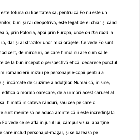
este totuna cu libertatea sa, pentru că Eo nu este un
ilor, buni și răi deopotrivă, este legat de ei chiar și când
eală, prin Polonia, apoi prin Europa, unde
on the road
ia
ară, dar și al străzilor unor mici orășele. Ce vede Eo sunt
mod cert, de mirosuri, pe care filmul nu are cum să le
te de la bun început o perspectivă etică, deoarece punctul
cum romancierii mizau pe personajele-copii pentru a
 și încărcate de cruzime a adulților. Numai că, în sine,
a edifica o morală oarecare, de a urmări acest carusel al
a sa, filmată în câteva rânduri, sau cea pe care o
re sunt menite să ne aducă aminte că îi este încredințată
 Eo vede ce se află în jurul lui, câmpul vizual aparține
ene care includ personajul-măgar, și se bazează pe