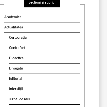
Secțiuni și rubrici
Academica
Actualitatea
Certocrația
Contrafort
Didactica
Divagații
Editorial
Interstiții
Jurnal de idei