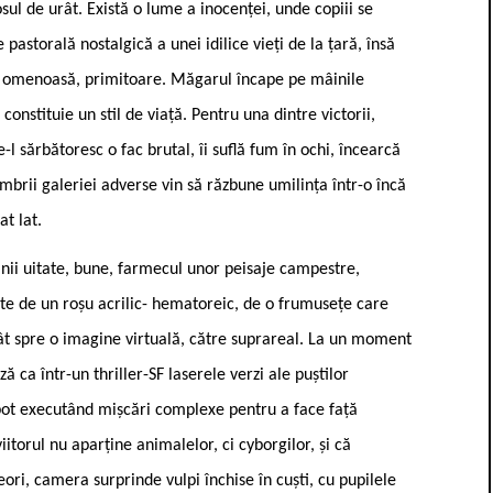
ul de urât. Există o lume a inocenței, unde copiii se
pastorală nostalgică a unei idilice vieți de la țară, însă
ă, omenoasă, primitoare. Măgarul încape pe mâinile
onstituie un stil de viață. Pentru una dintre victorii,
-l sărbătoresc o fac brutal, îi suflă fum în ochi, încearcă
embrii galeriei adverse vin să răzbune umilința într-o încă
at lat.
ănii uitate, bune, farmecul unor peisaje campestre,
te de un roșu acrilic- hematoreic, de o frumusețe care
cât spre o imagine virtuală, către suprareal. La un moment
ă ca într-un thriller-SF laserele verzi ale puștilor
bot executând mișcări complexe pentru a face față
iitorul nu aparține animalelor, ci cyborgilor, și că
ri, camera surprinde vulpi închise în cuști, cu pupilele