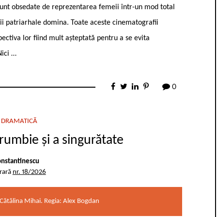
sunt obsedate de reprezentarea femeii într-un mod total
ăţii patriarhale domina. Toate aceste cinematografii
ectiva lor fiind mult aşteptată pentru a se evita
Nici …
0
 DRAMATICĂ
umbie și a singurătate
nstantinescu
erară
nr. 18/2026
 Cătălina Mihai. Regia: Alex Bogdan