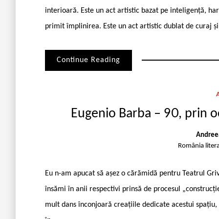
interioară. Este un act artistic bazat pe inteligență, h
primit împlinirea. Este un act artistic dublat de curaj 
Continue Reading
Eugenio Barba – 90, prin oc
Andreea
România liter
Eu n-am apucat să așez o cărămidă pentru Teatrul Grivița
însămi în anii respectivi prinsă de procesul „construcți
mult dans înconjoară creațiile dedicate acestui spațiu,