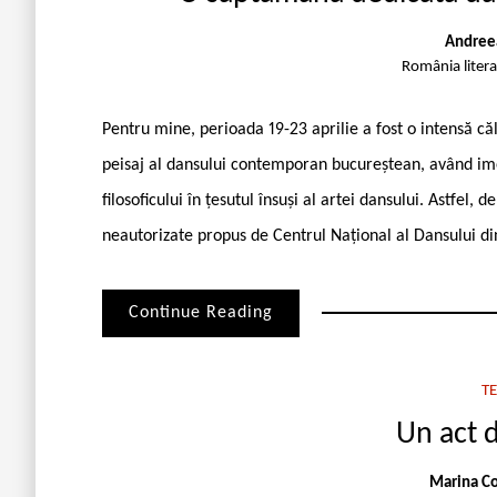
Andreea
România liter
Pentru mine, perioada 19-23 aprilie a fost o intensă călă
peisaj al dansului contemporan bucureștean, având i
filosoficului în țesutul însuși al artei dansului. Astfel,
neautorizate propus de Centrul Național al Dansului di
Continue Reading
T
Un act 
Marina Co