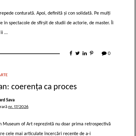
 repede conturată. Apoi, definită și con ­solidată. Pe mulți
e în spectacole de sfîrșit de studii de actorie, de master. Îi
îi …
0
ARTE
an: coerența ca proces
rd Sava
erară
nr. 17/2026
an Museum of Art reprezintă nu doar prima retrospectivă
tre cele mai articulate încercări recente de a-i