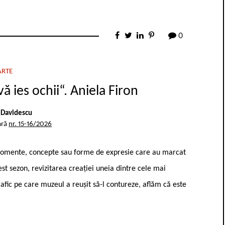
0
ARTE
ă ies ochii“. Aniela Firon
n Davidescu
ară
nr. 15-16/2026
 momente, concepte sau forme de expresie care au marcat
t sezon, revizitarea creației uneia dintre cele mai
rafic pe care muzeul a reușit să-l contureze, aflăm că este