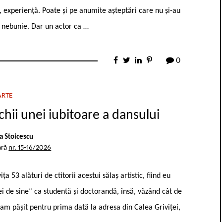
ar, experiență. Poate și pe anumite așteptări care nu și-au
și nebunie. Dar un actor ca …
0
ARTE
hii unei iubitoare a dansului
 Stoicescu
ară
nr. 15-16/2026
 53 alături de ctitorii acestui sălaș artistic, fiind eu
ei de sine“ ca studentă și doctorandă, însă, văzând cât de
 am pășit pentru prima dată la adresa din Calea Griviței,