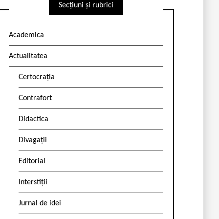
Secțiuni și rubrici
Academica
Actualitatea
Certocrația
Contrafort
Didactica
Divagații
Editorial
Interstiții
Jurnal de idei