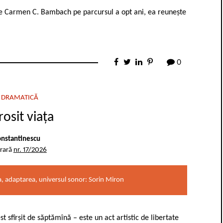
de Carmen C. Bambach pe parcursul a opt ani, ea reunește
0
 DRAMATICĂ
osit viața
nstantinescu
erară
nr. 17/2026
, adaptarea, universul sonor: Sorin Miron
t sfîrșit de săptămînă – este un act artistic de libertate