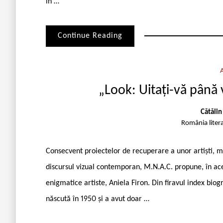
în …
Continue Reading
„Look: Uitați-vă până v
Cătăli
România liter
Consecvent proiectelor de recuperare a unor artiști,
discursul vizual contemporan, M.N.A.C. propune, în aces
enigmatice artiste, Aniela Firon. Din firavul index biog
născută în 1950 și a avut doar …