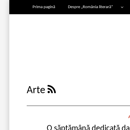
Prima pagină
Despre „România literară”
Arte
O săptămână dedicată da