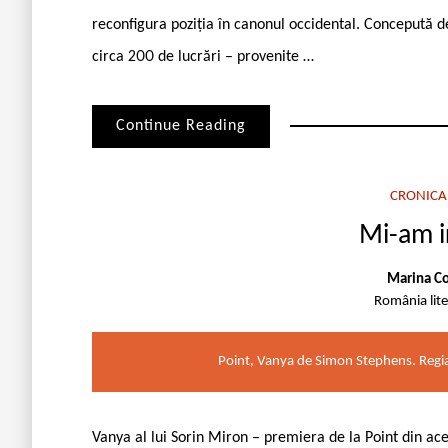
reconfigura poziția în canonul occidental. Concepută 
circa 200 de lucrări – provenite …
Continue Reading
CRONICA
Mi-am ir
Marina Co
România lit
Point, Vanya de Simon Stephens. Regia
Vanya al lui Sorin Miron – premiera de la Point din aces