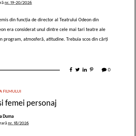
ară
nr. 19-20/2026
demis din funcția de director al Teatrului Odeon din
eon era considerat unul dintre cele mai tari teatre ale
n program, atmosferă, atitudine. Trebuia scos din cărți
0
A FILMULUI
și femei personaj
a Duma
erară
nr. 18/2026