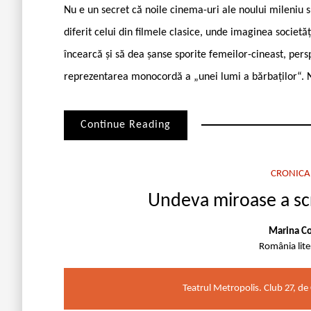
Nu e un secret că noile cinema-uri ale noului mileniu 
diferit celui din filmele clasice, unde imaginea societ
încearcă şi să dea şanse sporite femeilor-cineast, persp
reprezentarea monocordă a „unei lumi a bărbaţilor“. 
Continue Reading
CRONICA
Undeva miroase a scr
Marina Co
România lit
Teatrul Metropolis. Club 27, de