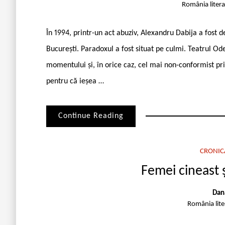
România liter
În 1994, printr-un act abuziv, Alexandru Dabija a fost 
București. Paradoxul a fost situat pe culmi. Teatrul Od
momentului și, în orice caz, cel mai non-conformist pri
pentru că ieșea …
Continue Reading
CRONIC
Femei cineast 
Dan
România lit