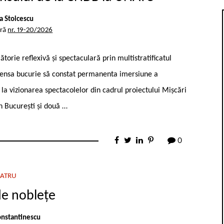
 Stoicescu
ară
nr. 19-20/2026
torie reflexivă și spectaculară prin multistratificatul
mensa bucurie să constat permanenta imersiune a
 de la vizionarea spectacolelor din cadrul proiectului Mișcări
n București și două …
0
EATRU
de noblețe
nstantinescu