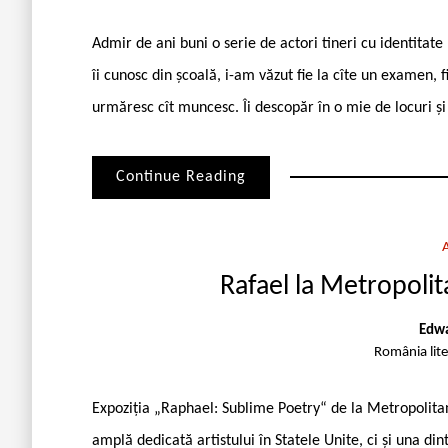
Admir de ani buni o serie de actori tineri cu iden­titate
îi cunosc din școală, i-am văzut fie la cîte un examen, fi
urmăresc cît muncesc. Îi descopăr în o mie de locuri și 
Continue Reading
Rafael la Metropolit
Edwa
România lit
Expoziția „Raphael: Sublime Poetry“ de la Metropolit
amplă dedicată artistului în Statele Unite, ci și una din