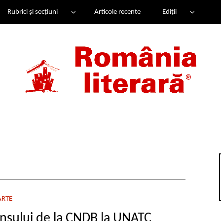
Rubrici și secțiuni
Articole recente
Ediții
ARTE
nsului de la CNDB la UNATC