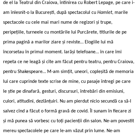
de el la Teatrul din Craiova, întînirea cu Robert Lepage, pe care i-
am înlesnit-o la București, după spectacolul cu
Hamlet
, marile
spectacole cu cele mai mari nume de regizori și trupe,
peripețiile, turneele cu montările lui Purcărete, titlurile de pe
prima pagină a marilor ziare și reviste… Elogiile lui mă
încorsetau în primul moment. Iarăși telefoane… în care îmi
repeta ce ne leagă și cîte am făcut pentru teatru, pentru Craiova,
pentru Shakespeare… M-am simțit, uneori, copleșită de memoria
lui care cuprinde texte scrise de mine, cu pasaje întregi pe care
le știe pe dinafară, gesturi, discursuri, întrebări din emisiuni,
culori, atitudini, dezlănțuiri. Nu am pierdut nicio secundă ca să-l
salvez cînd a făcut o formă gravă de covid. Îl sunam în fiecare zi
și mă punea să vorbesc cu toți pacienții din salon. Ne-am povestit
mereu spectacolele pe care le-am văzut prin lume. Ne-am