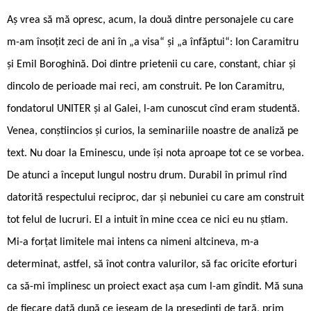
Aș vrea să mă opresc, acum, la două dintre personajele cu care
m-am însoțit zeci de ani în „a visa“ și „a înfăptui“: Ion Caramitru
și Emil Boroghină. Doi dintre prietenii cu care, constant, chiar și
dincolo de perioade mai reci, am construit. Pe Ion Caramitru,
fondatorul UNITER și al Galei, l-am cunoscut cînd eram studentă.
Venea, conștiincios și curios, la seminariile noastre de analiză pe
text. Nu doar la Eminescu, unde își nota aproape tot ce se vorbea.
De atunci a început lungul nostru drum. Durabil în primul rînd
datorită respectului reciproc, dar și nebuniei cu care am construit
tot felul de lucruri. El a intuit în mine ccea ce nici eu nu știam.
Mi-a forțat limitele mai intens ca nimeni altcineva, m-a
determinat, astfel, să înot contra valurilor, să fac oricîte eforturi
ca să-mi împlinesc un proiect exact așa cum l-am gîndit. Mă suna
de fiecare dată după ce ieșeam de la președinți de țară, prim