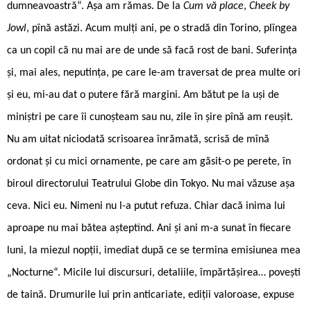
dumneavoastră“. Așa am rămas. De la
Cum vă place
,
Cheek by
Jowl
, pînă astăzi. Acum mulți ani, pe o stradă din Torino, plîngea
ca un copil că nu mai are de unde să facă rost de bani. Suferința
și, mai ales, neputința, pe care le-am traversat de prea multe ori
și eu, mi-au dat o putere fără margini. Am bătut pe la uși de
miniștri pe care îi cunoșteam sau nu, zile în șire pînă am reușit.
Nu am uitat niciodată scrisoarea înrămată, scrisă de mînă
ordonat și cu mici ornamente, pe care am găsit-o pe perete, în
biroul directorului Teatrului Globe din Tokyo. Nu mai văzuse așa
ceva. Nici eu. Nimeni nu l-a putut refuza. Chiar dacă inima lui
aproape nu mai bătea așteptînd. Ani și ani m-a sunat în fiecare
luni, la miezul nopții, imediat după ce se termina emisiunea mea
„Nocturne“. Micile lui discursuri, detaliile, împărtășirea… povești
de taină. Drumurile lui prin anticariate, ediții valoroase, expuse