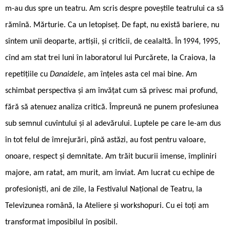
m-au dus spre un teatru. Am scris despre poveștile teatrului ca să
rămînă. Mărturie. Ca un letopiseț. De fapt, nu există bariere, nu
sîntem unii deoparte, artișii, și criticii, de cealaltă. În 1994, 1995,
cînd am stat trei luni în laboratorul lui Purcărete, la Craiova, la
repetițiile cu
Danaidele
, am înțeles asta cel mai bine. Am
schimbat perspectiva și am învățat cum să privesc mai profund,
fără să atenuez analiza critică. Împreună ne punem profesiunea
sub semnul cuvîntului și al adevărului. Luptele pe care le-am dus
în tot felul de îmrejurări, pînă astăzi, au fost pentru valoare,
onoare, respect și demnitate. Am trăit bucurii imense, împliniri
majore, am ratat, am murit, am înviat. Am lucrat cu echipe de
profesioniști, ani de zile, la Festivalul Național de Teatru, la
Televizunea română, la Ateliere și workshopuri. Cu ei toți am
transformat imposibilul în posibil.