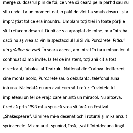
merge cu doasrul plin de foi, ce vrea să ceară pe la partid sau nu
știu unde. La un moment dat, o pală de vînt i-a smuls dosarul și a
împrăștiat tot ce era înăuntru. Umblam toți trei în toate părțile
să-i refacem dosarul. După ce s-a apropiat de mine, m-a întrebat
dacă nu aș vrea să vin la spectacolul lui Silviu Purcărete,
Piticul
din grădina de vară
. În seara aceea, am intrat în țara minunilor. A
continuat să mă invite, la fel de insistent, toți anii cît a fost
directorul, fabulos, al Teatrului Național din Craiova. Indiferent
cine monta acolo, Purcărete sau o debutantă, telefonul suna
întruna. Niciodată nu am avut cum să-l refuz. Cuvintele lui
împleteau un fel de vrajă care anunță un miracol. Nu altceva.
Cred că prin 1993 mi-a spus că vrea să facă un Festival.
„Shakespeare“. Uimirea mi-a desenat ochii rotunzi și mi-a arcuit
sprîncenele. M-am auzit spunînd, însă, „voi fi întotdeauna lîngă