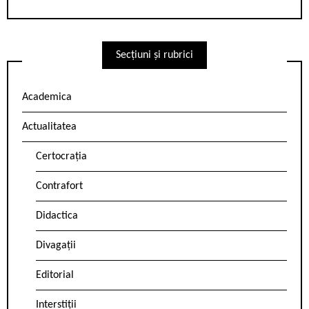
Secțiuni și rubrici
Academica
Actualitatea
Certocrația
Contrafort
Didactica
Divagații
Editorial
Interstiții