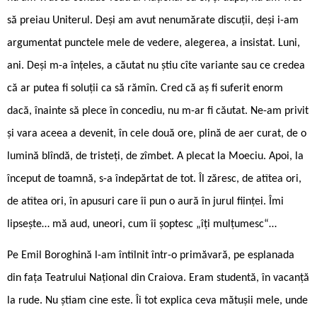
să preiau Uniterul. Deși am avut nenumărate discuții, deși i-am
argumentat punctele mele de vedere, alegerea, a insistat. Luni,
ani. Deși m-a înțeles, a căutat nu știu cîte variante sau ce credea
că ar putea fi soluții ca să rămîn. Cred că aș fi suferit enorm
dacă, înainte să plece în concediu, nu m-ar fi căutat. Ne-am privit
și vara aceea a devenit, în cele două ore, plină de aer curat, de o
lumină blîndă, de tristeți, de zîmbet. A plecat la Moeciu. Apoi, la
început de toamnă, s-a îndepărtat de tot. Îl zăresc, de atîtea ori,
de atîtea ori, în apusuri care îi pun o aură în jurul ființei. Îmi
lipsește… mă aud, uneori, cum îi șoptesc „îți mulțumesc“…
Pe Emil Boroghină l-am întîlnit într-o primăvară, pe esplanada
din fața Teatrului Național din Craiova. Eram studentă, în vacanță
la rude. Nu știam cine este. Îi tot explica ceva mătușii mele, unde