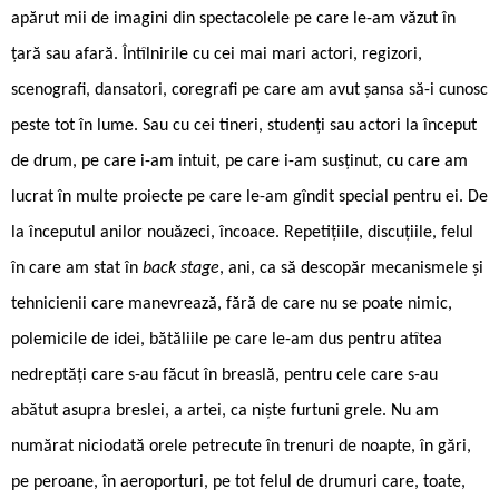
apărut mii de imagini din spectacolele pe care le-am văzut în
țară sau afară. Întîlnirile cu cei mai mari actori, regizori,
scenografi, dansatori, coregrafi pe care am avut șansa să-i cunosc
peste tot în lume. Sau cu cei tineri, studenți sau actori la început
de drum, pe care i-am intuit, pe care i-am susținut, cu care am
lucrat în multe proiecte pe care le-am gîndit special pentru ei. De
la începutul anilor nouăzeci, încoace. Repetițiile, discuțiile, felul
în care am stat în
back stage
, ani, ca să descopăr mecanismele și
tehnicienii care manevrează, fără de care nu se poate nimic,
polemicile de idei, bătăliile pe care le-am dus pentru atîtea
nedreptăți care s-au făcut în breaslă, pentru cele care s-au
abătut asupra breslei, a artei, ca niște furtuni grele. Nu am
numărat niciodată orele petrecute în trenuri de noapte, în gări,
pe peroane, în aeroporturi, pe tot felul de drumuri care, toate,