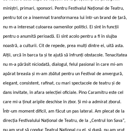
miniștri, primari, sponsori. Pentru Festivalul Național de Teatru,
pentru tot ce a însemnat transformarea lui într-un brand de țară,
nu m-a interesat culoarea oamenilor politici. Ei sînt în funcții
pentru o anumită perioadă. Ei sînt acolo pentru a fi în slujba
noastră, a culturii. Cît de repede, prea mulți dintre ei, uită asta.
Alții, urcă în barca ta și te ajută să înfrunți obstacole. Tenacitatea
nu m-a părăsit niciodată, dialogul, felul pasional în care mi-am
apărat breasla și m-am zbătut pentru un Festival de anvergură,
elegant, consistent, rafinat, cu mari spectacole de teatru și de
dans invitate, în afara selecției oficiale. Pino Caramitru este cel
care mi-a ținut aripile deschise în zbor. Și mi-a admirat zborul.
Într-um moment dificil, am făcut un pas lateral. Am plecat de la
direcția Festivalului Național de Teatru, de la „Centrul Ion Sava“,
nu am vrut să conduc Teatrul Național cu el, și după, nu am vrut