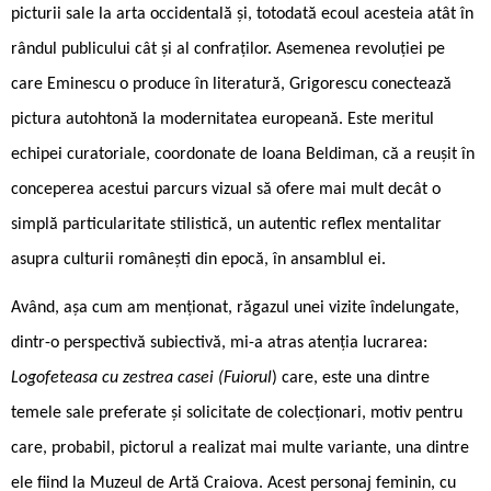
picturii sale la arta occidentală și, totodată ecoul acesteia atât în
rândul publicului cât și al confraților. Asemenea revoluției pe
care Eminescu o produce în literatură, Grigorescu conectează
pictura autohtonă la modernitatea europeană. Este meritul
echipei curatoriale, coordonate de Ioana Beldiman, că a reușit în
conceperea acestui parcurs vizual să ofere mai mult decât o
simplă particularitate stilistică, un autentic reflex mentalitar
asupra culturii românești din epocă, în ansamblul ei.
Având, așa cum am menționat, răgazul unei vizite îndelungate,
dintr-o perspectivă subiectivă, mi-a atras atenția lucrarea:
Logofeteasa cu zestrea casei (Fuiorul
) care, este una dintre
temele sale preferate și solicitate de colecționari, motiv pentru
care, probabil, pictorul a realizat mai multe variante, una dintre
ele fiind la Muzeul de Artă Craiova. Acest personaj feminin, cu