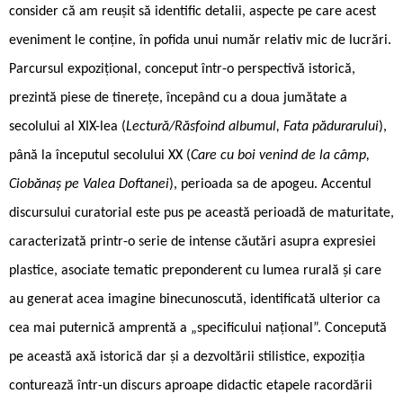
consider că am reușit să identific detalii, aspecte pe care acest
eveniment le conține, în pofida unui număr relativ mic de lucrări.
Parcursul expozițional, conceput într-o perspectivă istorică,
prezintă piese de tinerețe, începând cu a doua jumătate a
secolului al XIX-lea (
Lectură/Răsfoind albumul, Fata pădurarului
),
până la începutul secolului XX (
Care cu boi venind de la câmp,
Ciobănaș pe Valea Doftanei
), perioada sa de apogeu. Accentul
discursului curatorial este pus pe această perioadă de maturitate,
caracterizată printr-o serie de intense căutări asupra expresiei
plastice, asociate tematic preponderent cu lumea rurală și care
au generat acea imagine binecunoscută, identificată ulterior ca
cea mai puternică amprentă a „specificului național”. Concepută
pe această axă istorică dar și a dezvoltării stilistice, expoziția
conturează într-un discurs aproape didactic etapele racordării