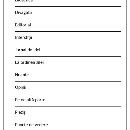
Didactica
Divagații
Editorial
Interstiții
Jurnal de idei
La ordinea zilei
Nuanțe
Opinii
Pe de altă parte
Pieziș
Puncte de vedere