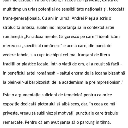
sau intelectual. În mod evident, în ceea ce-l privește, există de
mult timp un uriaș potențial de sensibilitate națională și, totodată
trans-generațională. Cu ani în urmă, Andrei Pleșu a scris o
strălucită sinteză, subliniind importanța sa în contextul artei
românești: „Paradoxalmente, Grigorescu pe care îl identificăm
mereu cu „specificul românesc” e acela care, din punct de
vedere tehnic, s-a rupt în chipul cel mai tranșant de litera
tradițiilor plastice locale. Într-o viață de om, el a reușit să facă –
în beneficiul artei românești – saltul enorm de la icoana bizantină
la plein-air-ul barbizonist, de la academism la preimpresionism.”
Este o argumentație suficient de temeinică pentru ca orice
expoziție dedicată pictorului să aibă sens, dar, în ceea ce mă
privește, vreau să subliniez și motivații punctuale care trebuie
remarcate. Pentru că am avut șansa să o parcurg în tihnă,