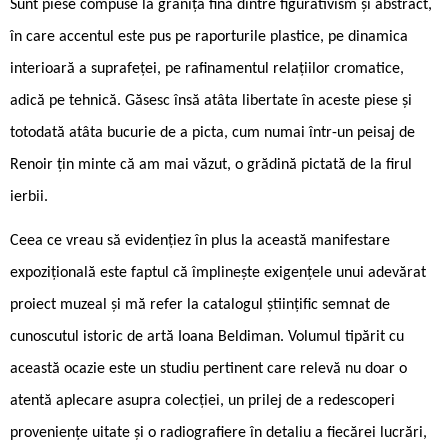
Sunt piese compuse la granița fină dintre figurativism și abstract,
în care accentul este pus pe raporturile plastice, pe dinamica
interioară a suprafeței, pe rafinamentul relațiilor cromatice,
adică pe tehnică. Găsesc însă atâta libertate în aceste piese și
totodată atâta bucurie de a picta, cum numai într-un peisaj de
Renoir țin minte că am mai văzut, o grădină pictată de la firul
ierbii.
Ceea ce vreau să evidențiez în plus la această manifestare
expozițională este faptul că împlinește exigențele unui adevărat
proiect muzeal și mă refer la catalogul științific semnat de
cunoscutul istoric de artă Ioana Beldiman. Volumul tipărit cu
această ocazie este un studiu pertinent care relevă nu doar o
atentă aplecare asupra colecției, un prilej de a redescoperi
proveniențe uitate și o radiografiere în detaliu a fiecărei lucrări,