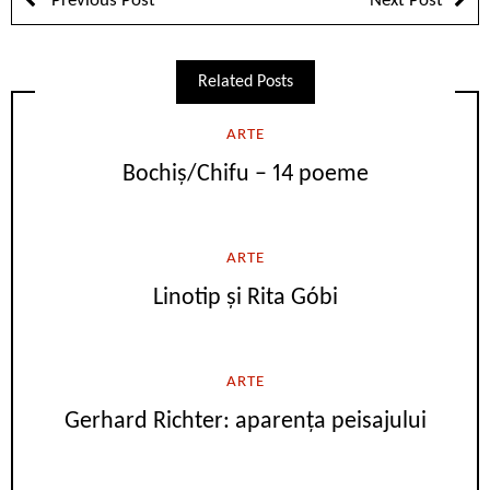
Previous Post
Next Post
Related Posts
ARTE
Bochiș/Chifu – 14 poeme
ARTE
Linotip și Rita Góbi
ARTE
Gerhard Richter: aparența peisajului