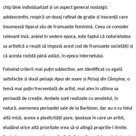
chip bine individualizat și un aspect general nostalgic
adolescentin, respiră un dozaj rafinat de grație și inocență care
însumează tiparul său de frumusețe feminină. Ceea ce consider
relevant însă, având în vedere epoca, este faptul că notorietatea
sa artistică a reușit să impună acest cod de frumusețe societății și
că acesta rezistă până astăzi, în epoca internetului.
Folosind criterii mai puțin subiective, am identificat cu egală
satisfacție și două peisaje
Apus de soare
și
Peisaj din Câmpina
, o
temă mai puțin frecventată de artist, mai ales în ultima sa
perioadă de creație. Ambele sunt realizate cu șevaletul, în
natură, asemenea perioadei sale de la Barbizon, dar au o cu totul
altă miză, aceea a plasticității pure, ipostaza în care un artist,
eludând orice altă prioritate vrea să-și atingă propriile-i limite.