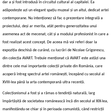
dar a și fost introdusă în circuitul cultural al capitalei. Ea
adăpostește azi un elegant spațiu muzeal și un altul, dedicat artei
contemporane. Nu intenționez să fac o prezentare integrală a
proiectului, deși ar merita, atât pentru generozitatea unui
asemenea act de mecenat, cât și a modului profesionist în care a
fost realizat acest concept. De aceea mă voi referi doar la
expoziția deschisă de curând, cu lucrări de Nicolae Grigorescu,
din colecția AVART. Trebuie menționat că AVART este astăzi una
dintre cele mai importante colecții private din România, care
acoperă întreg spectrul artei românești, începând cu secolul al
XVIII-lea până la arta contemporană ultra recentă.
Colecționismul a fost și a rămas o tendință naturală, larg
împărtășită de societatea românească încă din secolul al XIX-lea,
manifestându-se chiar și în perioada comunistă, când restricții