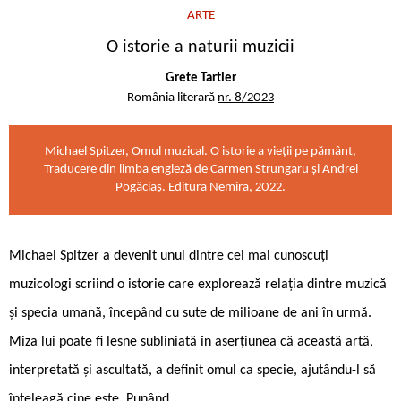
ARTE
O istorie a naturii muzicii
Grete Tartler
România literară
nr. 8/2023
Michael Spitzer, Omul muzical. O istorie a vieții pe pământ,
Traducere din limba engleză de Carmen Strungaru și Andrei
Pogăciaș. Editura Nemira, 2022.
Michael Spitzer a devenit unul dintre cei mai cunoscuți
muzicologi scriind o istorie care explorează relația dintre muzică
și specia umană, începând cu sute de milioane de ani în urmă.
Miza lui poate fi lesne subliniată în aserțiunea că această artă,
interpretată și ascultată, a definit omul ca specie, ajutându-l să
înțeleagă cine este. Punând …