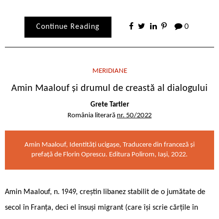
Continue Reading
0
MERIDIANE
Amin Maalouf și drumul de creastă al dialogului
Grete Tartler
România literară
nr. 50/2022
Amin Maalouf, Identități ucigașe, Traducere din franceză și
prefață de Florin Oprescu. Editura Polirom, Iași, 2022.
Amin Maalouf, n. 1949, creștin libanez stabilit de o jumătate de
secol în Franța, deci el însuși migrant (care își scrie cărțile în