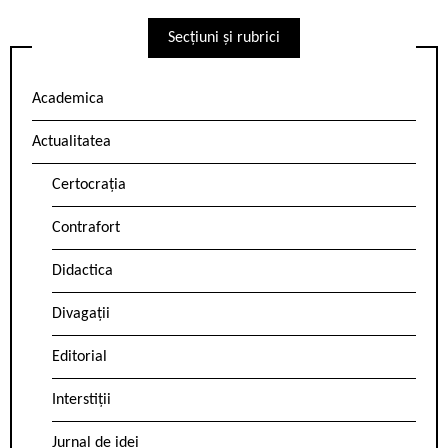
Secțiuni și rubrici
Academica
Actualitatea
Certocrația
Contrafort
Didactica
Divagații
Editorial
Interstiții
Jurnal de idei