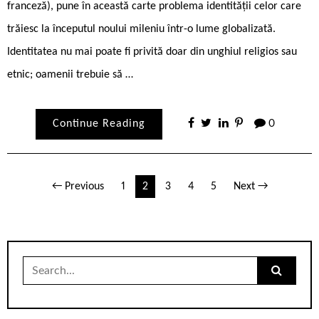
franceză), pune în această carte problema identității celor care
trăiesc la începutul noului mileniu într-o lume globalizată.
Identitatea nu mai poate fi privită doar din unghiul religios sau
etnic; oamenii trebuie să …
Continue Reading
0
Paginație
← Previous
1
2
3
4
5
Next →
articole
Search
for: