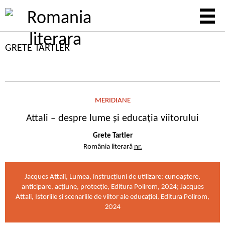
GRETE TARTLER
MERIDIANE
Attali – despre lume și educația viitorului
Grete Tartler
România literară
nr.
Jacques Attali, Lumea, instrucţiuni de utilizare: cunoaştere,
anticipare, acţiune, protecţie, Editura Polirom, 2024; Jacques
Attali, Istoriile şi scenariile de viitor ale educaţiei, Editura Polirom,
2024