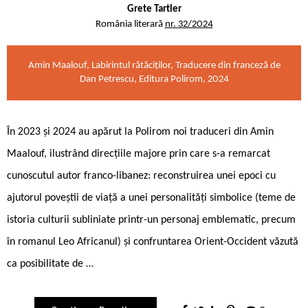
Grete Tartler
România literară
nr. 32/2024
Amin Maalouf, Labirintul rătăciților, Traducere din franceză de
Dan Petrescu, Editura Polirom, 2024
În 2023 și 2024 au apărut la Polirom noi traduceri din Amin
Maalouf, ilustrând direcțiile majore prin care s-a remarcat
cunoscutul autor franco-libanez: reconstruirea unei epoci cu
ajutorul poveștii de viață a unei personalități simbolice (teme de
istoria culturii subliniate printr-un personaj emblematic, precum
în romanul Leo Africanul) și confruntarea Orient-Occident văzută
ca posibilitate de …