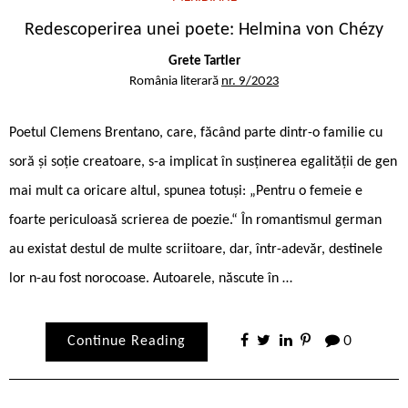
Redescoperirea unei poete: Helmina von Chézy
Grete Tartler
România literară
nr. 9/2023
Poetul Clemens Brentano, care, făcând parte dintr-o familie cu
soră și soție creatoare, s-a implicat în susținerea egalității de gen
mai mult ca oricare altul, spunea totuși: „Pentru o femeie e
foarte periculoasă scrierea de poezie.“ În romantismul german
au existat destul de multe scriitoare, dar, într-adevăr, destinele
lor n-au fost norocoase. Autoarele, născute în …
Continue Reading
0