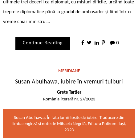
ultimele trei decenii ca diplomat, cu misiuni dificile, urcând toate
treptele diplomatice până la gradul de ambasador și fiind într-o
vreme chiar ministru …
Continue Reading
0
MERIDIANE
Susan Abulhawa, iubire în vremuri tulburi
Grete Tartler
România literară
nr. 27/2023
Susan Abulhawa, În fața lumii lipsite de iubire, Traducere din
limba engleză și note de Mihaela Negrilă, Editura Polirom, Iași,
2023