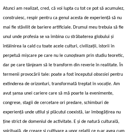
Atunci am realizat, cred, că voi lupta cu tot ce pot să acumulez,
construiesc, respir pentru ca genul acesta de experiență să nu
mai fie stăvilit de bariere artificiale. Drumul meu trebuia să fie
unul unde profesia se va îmbina cu străbaterea globului și
întâlnirea la cald cu toate acele culturi, civilizații, istorii în
perpetuă mișcare pe care nu le cunoșteam prin studiu teoretic,
dar pe care tânjeam să le transform din reverie în realitate. În
termenii provocării tale: poate a fost începutul
obsesiei
pentru
extinderea de orizonturi, transformată treptat în
vocație
. Am
avut șansa unei cariere care să mă poarte la evenimente,
congrese, stagii de cercetare ori predare, schimburi de
experiență unde utilul și plăcutul coexistă, iar îmbogățirea nu
ține strict de domeniul de activitate. E și de natură culturală,
spirituală, de creare și cultivare a unor relații ce n-ar avea cum