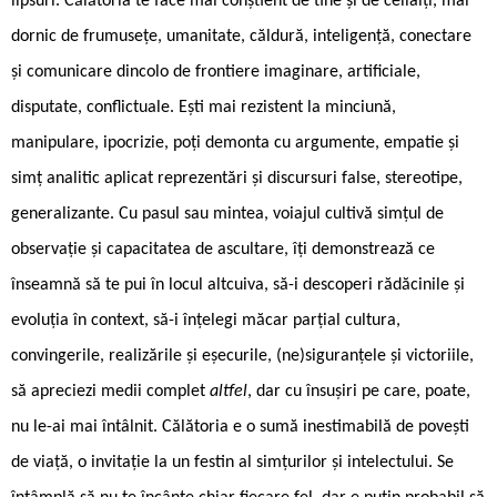
lipsuri. Călătoria te face mai conștient de tine și de ceilalți, mai
dornic de frumusețe, umanitate, căldură, inteligență, conectare
și comunicare dincolo de frontiere imaginare, artificiale,
disputate, conflictuale. Ești mai rezistent la minciună,
manipulare, ipocrizie, poți demonta cu argumente, empatie și
simț analitic aplicat reprezentări și discursuri false, stereotipe,
generalizante. Cu pasul sau mintea, voiajul cultivă simțul de
observație și capacitatea de ascultare, îți demonstrează ce
înseamnă să te pui în locul altcuiva, să-i descoperi rădăcinile și
evoluția în context, să-i înțelegi măcar parțial cultura,
convingerile, realizările și eșecurile, (ne)siguranțele și victoriile,
să apreciezi medii complet
altfel
, dar cu însușiri pe care, poate,
nu le-ai mai întâlnit. Călătoria e o sumă inestimabilă de povești
de viață, o invitație la un festin al simțurilor și intelectului. Se