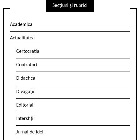
Secțiuni și rubrici
Academica
Actualitatea
Certocrația
Contrafort
Didactica
Divagații
Editorial
Interstiții
Jurnal de idei