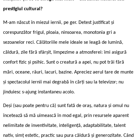
prestigiul cultural?
M-am născut în miezul iernii, pe ger. Detest justificat și
corespunzător frigul, ploaia, ninsoarea, monotonia gri a
sezoanelor reci. Călătoriile mele ideale se leagă de lumină,
căldură, zile fără sfârșit, limpezime a atmosferei: îmi asigură
confort fizic și psihic. Sunt o creatură a apei, nu pot trăi fără
mări, oceane, râuri, lacuri, bazine. Apreciez aerul tare de munte
și spectacolul iernii mai degrabă în cărți sau la televizor; nu
jinduiesc s-ajung instantaneu acolo.
Deși (sau poate pentru că) sunt fată de oraș, natura și omul nu
încetează să mă uimească în mod egal, prin resursele aparent
nelimitate de inventivitate, inteligență, adaptabilitate, talent
nativ, simț estetic, practic sau pura căldură și generozitate. Când