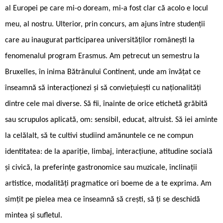
al Europei pe care mi-o doream, mi-a fost clar că acolo e locul
meu, al nostru. Ulterior, prin concurs, am ajuns între studenții
care au inaugurat participarea universităților românești la
fenomenalul program Erasmus. Am petrecut un semestru la
Bruxelles, în inima Bătrânului Continent, unde am învățat ce
înseamnă să interacționezi și să conviețuiești cu naționalități
dintre cele mai diverse. Să fii, înainte de orice etichetă grăbită
sau scrupulos aplicată, om: sensibil, educat, altruist. Să iei aminte
la celălalt, să te cultivi studiind amănuntele ce ne compun
identitatea: de la apariție, limbaj, interacțiune, atitudine socială
și civică, la preferințe gastronomice sau muzicale, înclinații
artistice, modalități pragmatice ori boeme de a te exprima. Am
simțit pe pielea mea ce înseamnă să crești, să ți se deschidă
mintea și sufletul.