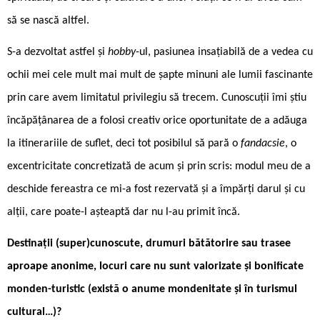
să se nască altfel.
S-a dezvoltat astfel și
hobby
-ul, pasiunea insațiabilă de a vedea cu
ochii mei cele mult mai mult de șapte minuni ale lumii fascinante
prin care avem limitatul privilegiu să trecem. Cunoscuții îmi știu
încăpățânarea de a folosi creativ orice oportunitate de a adăuga
la itinerariile de suflet, deci tot posibilul să pară o
fandacsie
, o
excentricitate concretizată de acum și prin scris: modul meu de a
deschide fereastra ce mi-a fost rezervată și a împărți darul și cu
alții, care poate-l așteaptă dar nu l-au primit încă.
Destinații (super)cunoscute, drumuri bătătorire sau trasee
aproape anonime, locuri care nu sunt valorizate și bonificate
monden-turistic (există o anume mondenitate și în turismul
cultural…)?