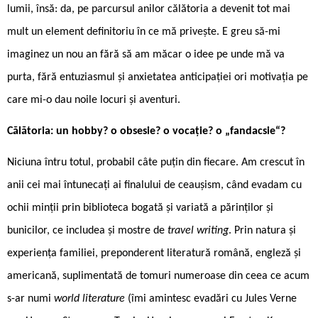
lumii, însă: da, pe parcursul anilor călătoria a devenit tot mai
mult un element definitoriu în ce mă privește. E greu să-mi
imaginez un nou an fără să am măcar o idee pe unde mă va
purta, fără entuziasmul și anxietatea anticipației ori motivația pe
care mi-o dau noile locuri și aventuri.
Călătoria: un hobby? o obsesie? o vocație? o „fandacsie“?
Niciuna întru totul, probabil câte puțin din fiecare. Am crescut în
anii cei mai întunecați ai finalului de ceaușism, când evadam cu
ochii minții prin biblioteca bogată și variată a părinților și
bunicilor, ce includea și mostre de
travel writing
. Prin natura și
experiența familiei, preponderent literatură română, engleză și
americană, suplimentată de tomuri numeroase din ceea ce acum
s-ar numi
world literature
(îmi amintesc evadări cu Jules Verne