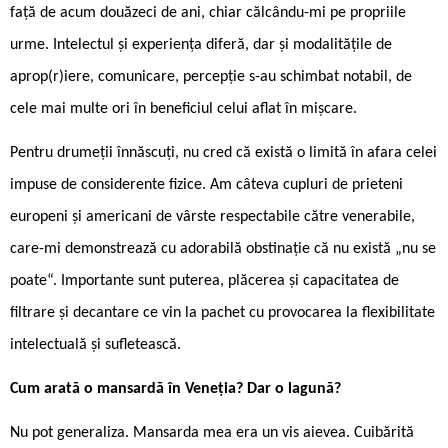
față de acum douăzeci de ani, chiar călcându-mi pe propriile
urme. Intelectul și experiența diferă, dar și modalitățile de
aprop(r)iere, comunicare, percepție s-au schimbat notabil, de
cele mai multe ori în beneficiul celui aflat în mișcare.
Pentru drumeții înnăscuți, nu cred că există o limită în afara celei
impuse de considerente fizice. Am câteva cupluri de prieteni
europeni și americani de vârste respectabile către venerabile,
care-mi demonstrează cu adorabilă obstinație că nu există „nu se
poate“. Importante sunt puterea, plăcerea și capacitatea de
filtrare și decantare ce vin la pachet cu provocarea la flexibilitate
intelectuală și sufletească.
Cum arată o mansardă în Veneția? Dar o lagună?
Nu pot generaliza. Mansarda mea era un vis aievea. Cuibărită