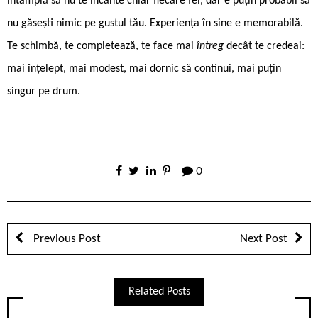
întâmplă să nu te încânte chiar fiecare fel, dar e puțin probabil să
nu găsești nimic pe gustul tău. Experiența în sine e memorabilă.
Te schimbă, te completează, te face mai
întreg
decât te credeai:
mai înțelept, mai modest, mai dornic să continui, mai puțin
singur pe drum.
0
Previous Post
Next Post
Related Posts