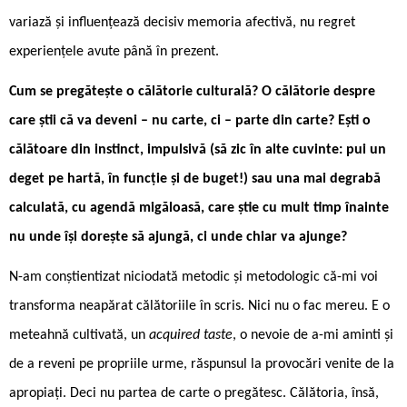
variază și influențează decisiv memoria afectivă, nu regret
experiențele avute până în prezent.
Cum se pregătește o călătorie culturală? O călătorie despre
care știi că va deveni – nu carte, ci – parte din carte? Ești o
călătoare din instinct, impulsivă (să zic în alte cuvinte: pui un
deget pe hartă, în funcție și de buget!) sau una mai degrabă
calculată, cu agendă migăloasă, care știe cu mult timp înainte
nu unde își dorește să ajungă, ci unde chiar va ajunge?
N-am conștientizat niciodată metodic și metodologic că-mi voi
transforma neapărat călătoriile în scris. Nici nu o fac mereu. E o
meteahnă cultivată, un
acquired taste
, o nevoie de a-mi aminti și
de a reveni pe propriile urme, răspunsul la provocări venite de la
apropiați. Deci nu partea de carte o pregătesc. Călătoria, însă,