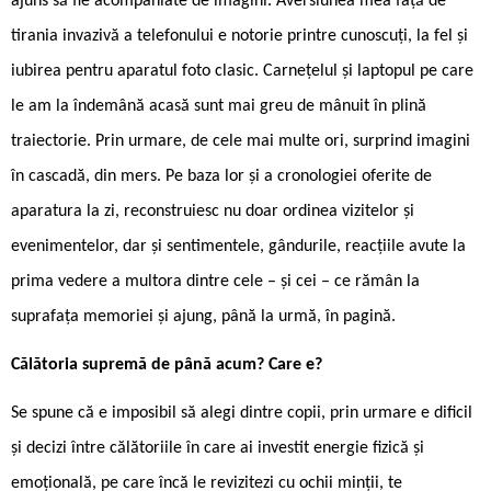
ajuns să fie acompaniate de imagini. Aversiunea mea față de
tirania invazivă a telefonului e notorie printre cunoscuți, la fel și
iubirea pentru aparatul foto clasic. Carnețelul și laptopul pe care
le am la îndemână acasă sunt mai greu de mânuit în plină
traiectorie. Prin urmare, de cele mai multe ori, surprind imagini
în cascadă, din mers. Pe baza lor și a cronologiei oferite de
aparatura la zi, reconstruiesc nu doar ordinea vizitelor și
evenimentelor, dar și sentimentele, gândurile, reacțiile avute la
prima vedere a multora dintre cele – și cei – ce rămân la
suprafața memoriei și ajung, până la urmă, în pagină.
Călătoria supremă de până acum? Care e?
Se spune că e imposibil să alegi dintre copii, prin urmare e dificil
și decizi între călătoriile în care ai investit energie fizică și
emoțională, pe care încă le revizitezi cu ochii minții, te