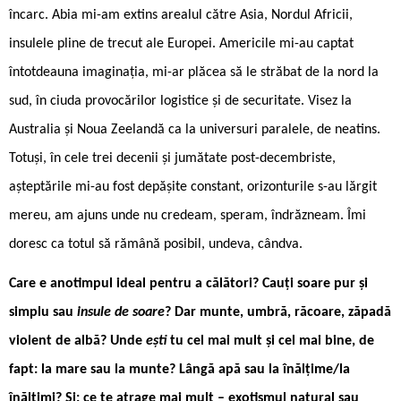
încarc. Abia mi-am extins arealul către Asia, Nordul Africii,
insulele pline de trecut ale Europei. Americile mi-au captat
întotdeauna imaginația, mi-ar plăcea să le străbat de la nord la
sud, în ciuda provocărilor logistice și de securitate. Visez la
Australia și Noua Zeelandă ca la universuri paralele, de neatins.
Totuși, în cele trei decenii și jumătate post-decembriste,
așteptările mi-au fost depășite constant, orizonturile s-au lărgit
mereu, am ajuns unde nu credeam, speram, îndrăzneam. Îmi
doresc ca totul să rămână posibil, undeva, cândva.
Care e anotimpul ideal pentru a călători? Cauți soare pur și
simplu sau
insule de soare
? Dar munte, umbră, răcoare, zăpadă
violent de albă? Unde
ești
tu cel mai mult și cel mai bine, de
fapt: la mare sau la munte? Lângă apă sau la înălțime/la
înălțimi? Și: ce te atrage mai mult – exotismul natural sau