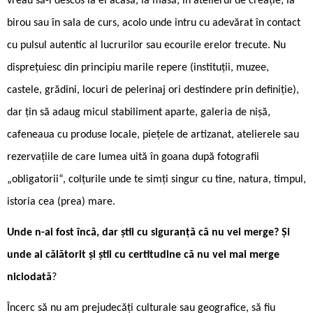
vreau să-i descos la ei acasă, la masă, în atelierul de creație, la
birou sau în sala de curs, acolo unde intru cu adevărat în contact
cu pulsul autentic al lucrurilor sau ecourile erelor trecute. Nu
disprețuiesc din principiu marile repere (instituții, muzee,
castele, grădini, locuri de pelerinaj ori destindere prin definiție),
dar țin să adaug micul stabiliment aparte, galeria de nișă,
cafeneaua cu produse locale, piețele de artizanat, atelierele sau
rezervațiile de care lumea uită în goana după fotografii
„obligatorii“, colțurile unde te simți singur cu tine, natura, timpul,
istoria cea (prea) mare.
Unde n-ai fost încă, dar știi cu siguranță că nu vei merge? Și
unde ai călătorit și știi cu certitudine că nu vei mai merge
niciodată
?
Încerc să nu am prejudecăți culturale sau geografice, să fiu