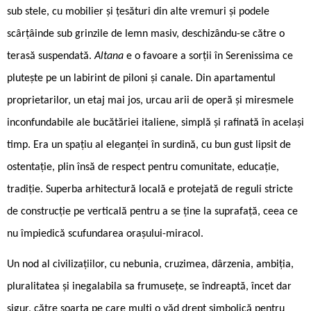
sub stele, cu mobilier și țesături din alte vremuri și podele
scârțâinde sub grinzile de lemn masiv, deschizându-se către o
terasă suspendată.
Altana
e o favoare a sorții în Serenissima ce
plutește pe un labirint de piloni și canale. Din apartamentul
proprietarilor, un etaj mai jos, urcau arii de operă și miresmele
inconfundabile ale bucătăriei italiene, simplă și rafinată în același
timp. Era un spațiu al eleganței în surdină, cu bun gust lipsit de
ostentație, plin însă de respect pentru comunitate, educație,
tradiție. Superba arhitectură locală e protejată de reguli stricte
de construcție pe verticală pentru a se ține la suprafață, ceea ce
nu împiedică scufundarea orașului-miracol.
Un nod al civilizațiilor, cu nebunia, cruzimea, dârzenia, ambiția,
pluralitatea și inegalabila sa frumusețe, se îndreaptă, încet dar
sigur, către soarta pe care mulți o văd drept simbolică pentru