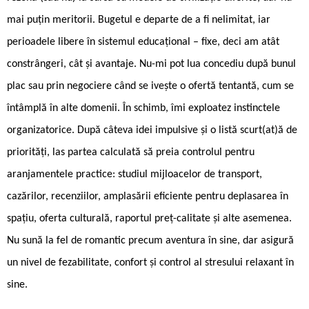
mai puțin meritorii. Bugetul e departe de a fi nelimitat, iar
perioadele libere în sistemul educațional – fixe, deci am atât
constrângeri, cât și avantaje. Nu-mi pot lua concediu după bunul
plac sau prin negociere când se ivește o ofertă tentantă, cum se
întâmplă în alte domenii. În schimb, îmi exploatez instinctele
organizatorice. După câteva idei impulsive și o listă scurt(at)ă de
priorități, las partea calculată să preia controlul pentru
aranjamentele practice: studiul mijloacelor de transport,
cazărilor, recenziilor, amplasării eficiente pentru deplasarea în
spațiu, oferta culturală, raportul preț-calitate și alte asemenea.
Nu sună la fel de romantic precum aventura în sine, dar asigură
un nivel de fezabilitate, confort și control al stresului relaxant în
sine.