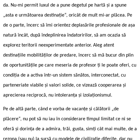
da. Nu-mi permit luxul de a pune degetul pe hartă și a spune
„asta e următoarea destinație“, oricât de mult mi-ar plăcea. Pe
de o parte, încerc să îmi orientez deplasările profesionale de așa
natură încât, după îndeplinirea îndatoririlor, să am ocazia să
explorez teritorii neexperimentate anterior. Aleg atent
destinațiile mobilităților de predare, încerc să mă bucur din plin
de oportunitățile pe care meseria de profesor ți le poate oferi, cu
condiția de a activa într-un sistem sănătos, interconectat, cu
parteneriate viabile și valori solide, ce vizează cooperarea și
aprecierea reciprocă, nu intoleranța și izolaționismul.
Pe de altă parte, când e vorba de vacanțe și călătorii „de
plăcere“, nu pot să nu iau în considerare timpul limitat ce ni se
oferă și dorința de a admira, trăi, gusta, simți cât mai multe, de a
rezona (sau nu) la sursă cu modele de civilizație diferite, dar nu