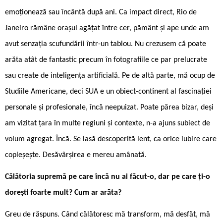
emoționează sau încântă după ani. Ca impact direct, Rio de
Janeiro rămâne orașul agățat între cer, pământ și ape unde am
avut senzația scufundării într-un tablou. Nu crezusem că poate
arăta atât de fantastic precum în fotografiile ce par prelucrate
sau create de inteligența artificială. Pe de altă parte, mă ocup de
Studiile Americane, deci SUA e un obiect-continent al fascinației
personale și profesionale, încă neepuizat. Poate părea bizar, deși
am vizitat țara în multe regiuni și contexte, n-a ajuns subiect de
volum agregat. Încă. Se lasă descoperită lent, ca orice iubire care
copleșește. Desăvârșirea e mereu amânată.
Călătoria supremă pe care încă nu ai făcut-o, dar pe care ți-o
dorești foarte mult? Cum ar arăta?
Greu de răspuns. Când călătoresc mă transform, mă desfăt, mă