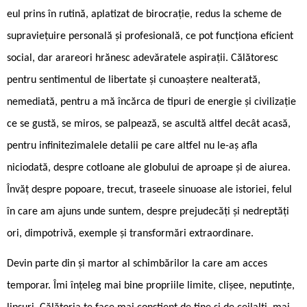
eul prins în rutină, aplatizat de birocrație, redus la scheme de
supraviețuire personală și profesională, ce pot funcționa eficient
social, dar arareori hrănesc adevăratele aspirații. Călătoresc
pentru sentimentul de libertate și cunoaștere nealterată,
nemediată, pentru a mă încărca de tipuri de energie și civilizație
ce se gustă, se miros, se palpează, se ascultă altfel decât acasă,
pentru infinitezimalele detalii pe care altfel nu le-aș afla
niciodată, despre cotloane ale globului de aproape și de aiurea.
Învăț despre popoare, trecut, traseele sinuoase ale istoriei, felul
în care am ajuns unde suntem, despre prejudecăți și nedreptăți
ori, dimpotrivă, exemple și transformări extraordinare.
Devin parte din și martor al schimbărilor la care am acces
temporar. Îmi înțeleg mai bine propriile limite, clișee, neputințe,