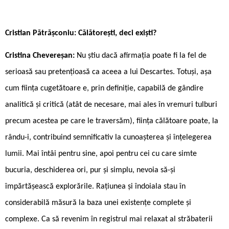
Cristian Pătrășconiu: Călătorești, deci exiști?
Cristina Chevereșan:
Nu știu dacă afirmația poate fi la fel de
serioasă sau pretențioasă ca aceea a lui Descartes. Totuși, așa
cum ființa cugetătoare e, prin definiție, capabilă de gândire
analitică și critică (atât de necesare, mai ales în vremuri tulburi
precum acestea pe care le traversăm), ființa călătoare poate, la
rându-i, contribuind semnificativ la cunoașterea și înțelegerea
lumii. Mai întâi pentru sine, apoi pentru cei cu care simte
bucuria, deschiderea ori, pur și simplu, nevoia să-și
împărtășească explorările. Rațiunea și îndoiala stau în
considerabilă măsură la baza unei existențe complete și
complexe. Ca să revenim în registrul mai relaxat al străbaterii