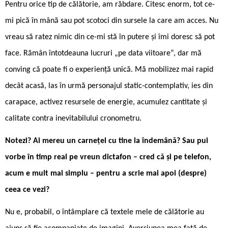
Pentru orice tip de călătorie, am răbdare. Citesc enorm, tot ce-
mi pică în mână sau pot scotoci din sursele la care am acces. Nu
vreau să ratez nimic din ce-mi stă în putere și îmi doresc să pot
face. Rămân întotdeauna lucruri „pe data viitoare“, dar mă
conving că poate fi o experiență unică. Mă mobilizez mai rapid
decât acasă, las în urmă personajul static-contemplativ, ies din
carapace, activez resursele de energie, acumulez cantitate și
calitate contra inevitabilului cronometru.
Notezi? Ai mereu un carnețel cu tine la îndemână? Sau pui
vorbe în timp real pe vreun dictafon – cred că și pe telefon,
acum e mult mai simplu – pentru a scrie mai apoi (despre)
ceea ce vezi?
Nu e, probabil, o întâmplare că textele mele de călătorie au