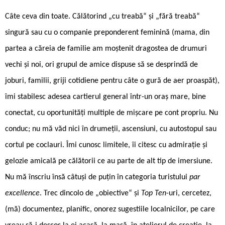
Câte ceva din toate. Călătorind „cu treabă“ și „fără treabă“
singură sau cu o companie preponderent feminină (mama, din
partea a căreia de familie am moștenit dragostea de drumuri
vechi și noi, ori grupul de amice dispuse să se desprindă de
joburi, familii, griji cotidiene pentru câte o gură de aer proaspăt),
îmi stabilesc adesea cartierul general într-un oraș mare, bine
conectat, cu oportunități multiple de mișcare pe cont propriu. Nu
conduc; nu mă văd nici în drumeții, ascensiuni, cu autostopul sau
cortul pe coclauri. Îmi cunosc limitele, îi citesc cu admirație și
gelozie amicală pe călătorii ce au parte de alt tip de imersiune.
Nu mă înscriu însă câtuși de puțin în categoria turistului
par
excellence
. Trec dincolo de „obiective“ și
Top Ten
-uri, cercetez,
(mă) documentez, planific, onorez sugestiile localnicilor, pe care