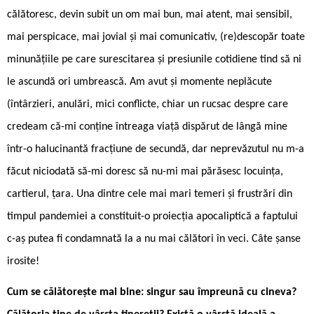
călătoresc, devin subit un om mai bun, mai atent, mai sensibil,
mai perspicace, mai jovial și mai comunicativ, (re)descopăr toate
minunățiile pe care surescitarea și presiunile cotidiene tind să ni
le ascundă ori umbrească. Am avut și momente neplăcute
(întârzieri, anulări, mici conflicte, chiar un rucsac despre care
credeam că-mi conține întreaga viață dispărut de lângă mine
într-o halucinantă fracțiune de secundă, dar neprevăzutul nu m-a
făcut niciodată să-mi doresc să nu-mi mai părăsesc locuința,
cartierul, țara. Una dintre cele mai mari temeri și frustrări din
timpul pandemiei a constituit-o proiecția apocaliptică a faptului
c-aș putea fi condamnată la a nu mai călători în veci. Câte șanse
irosite!
Cum se călătorește mai bine: singur sau împreună cu cineva?