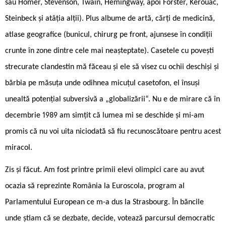
sau Homer, Stevenson, Twain, Hemingway, apoi Forster, Kerouac,
Steinbeck și atâția alții). Plus albume de artă, cărți de medicină,
atlase geografice (bunicul, chirurg pe front, ajunsese în condiții
crunte în zone dintre cele mai neașteptate). Casetele cu povești
strecurate clandestin mă făceau și ele să visez cu ochii deschiși și
bărbia pe măsuța unde odihnea micuțul casetofon, el însuși
unealtă potențial subversivă a „globalizării“. Nu e de mirare că în
decembrie 1989 am simțit că lumea mi se deschide și mi-am
promis că nu voi uita niciodată să fiu recunoscătoare pentru acest
miracol.
Zis și făcut. Am fost printre primii elevi olimpici care au avut
ocazia să reprezinte România la Euroscola, program al
Parlamentului European ce m-a dus la Strasbourg. În băncile
unde știam că se dezbate, decide, votează parcursul democratic