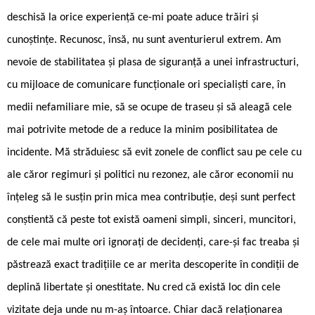
deschisă la orice experiență ce-mi poate aduce trăiri și
cunoștințe. Recunosc, însă, nu sunt aventurierul extrem. Am
nevoie de stabilitatea și plasa de siguranță a unei infrastructuri,
cu mijloace de comunicare funcționale ori specialiști care, în
medii nefamiliare mie, să se ocupe de traseu și să aleagă cele
mai potrivite metode de a reduce la minim posibilitatea de
incidente. Mă străduiesc să evit zonele de conflict sau pe cele cu
ale căror regimuri și politici nu rezonez, ale căror economii nu
înțeleg să le susțin prin mica mea contribuție, deși sunt perfect
conștientă că peste tot există oameni simpli, sinceri, muncitori,
de cele mai multe ori ignorați de decidenți, care-și fac treaba și
păstrează exact tradițiile ce ar merita descoperite în condiții de
deplină libertate și onestitate. Nu cred că există loc din cele
vizitate deja unde nu m-aș întoarce. Chiar dacă relaționarea