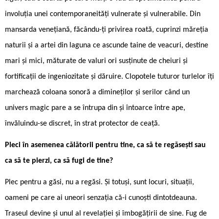
involuția unei contemporaneități vulnerate și vulnerabile. Din
mansarda venețiană, făcându-ți privirea roată, cuprinzi măreția
naturii și a artei din laguna ce ascunde taine de veacuri, destine
mari și mici, măturate de valuri ori susținute de cheiuri și
fortificații de ingeniozitate și dăruire. Clopotele tuturor turlelor îți
marchează coloana sonoră a dimineților și serilor când un
univers magic pare a se întrupa din și întoarce între ape,
învăluindu-se discret, în strat protector de ceață.
Pleci în asemenea călătorii pentru tine, ca să te regăsești sau
ca să te pierzi, ca să fugi de tine?
Plec pentru a găsi, nu a regăsi. Și totuși, sunt locuri, situații,
oameni pe care ai uneori senzația că-i cunoști dintotdeauna.
Traseul devine și unul al revelației și îmbogățirii de sine. Fug de