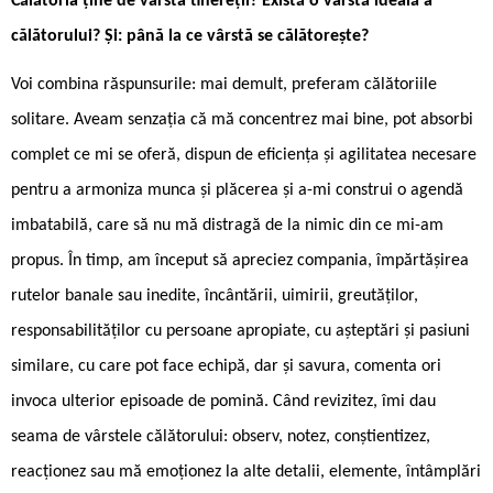
Călătoria ține de vârsta tinereții? Există o vârstă ideală a
călătorului? Și: până la ce vârstă se călătorește?
Voi combina răspunsurile: mai demult, preferam călătoriile
solitare. Aveam senzația că mă concentrez mai bine, pot absorbi
complet ce mi se oferă, dispun de eficiența și agilitatea necesare
pentru a armoniza munca și plăcerea și a-mi construi o agendă
imbatabilă, care să nu mă distragă de la nimic din ce mi-am
propus. În timp, am început să apreciez compania, împărtășirea
rutelor banale sau inedite, încântării, uimirii, greutăților,
responsabilităților cu persoane apropiate, cu așteptări și pasiuni
similare, cu care pot face echipă, dar și savura, comenta ori
invoca ulterior episoade de pomină. Când revizitez, îmi dau
seama de vârstele călătorului: observ, notez, conștientizez,
reacționez sau mă emoționez la alte detalii, elemente, întâmplări