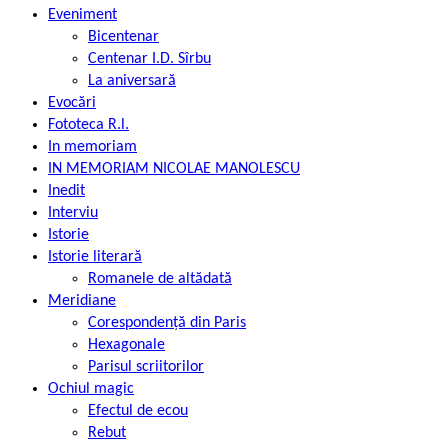
Eveniment
Bicentenar
Centenar I.D. Sîrbu
La aniversară
Evocări
Fototeca R.l.
In memoriam
IN MEMORIAM NICOLAE MANOLESCU
Inedit
Interviu
Istorie
Istorie literară
Romanele de altădată
Meridiane
Corespondență din Paris
Hexagonale
Parisul scriitorilor
Ochiul magic
Efectul de ecou
Rebut