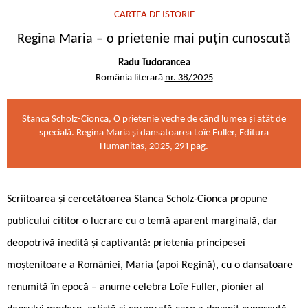
CARTEA DE ISTORIE
Regina Maria – o prietenie mai puțin cunoscută
Radu Tudorancea
România literară
nr. 38/2025
Stanca Scholz-Cionca, O prietenie veche de când lumea și atât de
specială. Regina Maria și dansatoarea Loïe Fuller, Editura
Humanitas, 2025, 291 pag.
Scriitoarea și cercetătoarea Stanca Scholz-Cionca propune
publicului cititor o lucrare cu o temă aparent marginală, dar
deopotrivă inedită și captivantă: prietenia principesei
moștenitoare a României, Maria (apoi Regină), cu o dansatoare
renumită în epocă – anume celebra Loïe Fuller, pionier al