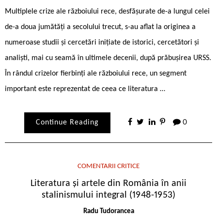
Multiplele crize ale războiului rece, desfășurate de-a lungul celei
de-a doua jumătăți a secolului trecut, s-au aflat la originea a
numeroase studii și cercetări inițiate de istorici, cercetători și
analiști, mai cu seamă în ultimele decenii, după prăbușirea URSS.
În rândul crizelor fierbinți ale războiului rece, un segment
important este reprezentat de ceea ce literatura …
Continue Reading
0
COMENTARII CRITICE
Literatura și artele din România în anii
stalinismului integral (1948-1953)
Radu Tudorancea