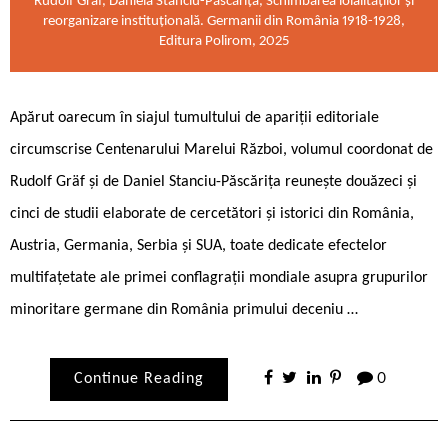
Rudolf Gräf, Daniela Stanciu-Păscărița, Schimbarea loialităților și
reorganizare instituțională. Germanii din România 1918-1928,
Editura Polirom, 2025
Apărut oarecum în siajul tumultului de apariții editoriale
circumscrise Centenarului Marelui Război, volumul coordonat de
Rudolf Gräf și de Daniel Stanciu-Păscărița reunește douăzeci și
cinci de studii elaborate de cercetători și istorici din România,
Austria, Germania, Serbia și SUA, toate dedicate efectelor
multifațetate ale primei conflagrații mondiale asupra grupurilor
minoritare germane din România primului deceniu …
Continue Reading
0