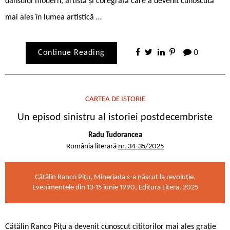
dansului modern, artistă și coregrafă care a devenit cunoscută
mai ales în lumea artistică …
Continue Reading
0
CARTEA DE ISTORIE
Un episod sinistru al istoriei postdecembriste
Radu Tudorancea
România literară
nr. 34-35/2025
Cătălin Ranco Pițu, Mineriada s-a născut la revoluție.
Evenimentele din 13-15 iunie 1990, Editura Litera, 2025
Cătălin Ranco Pițu a devenit cunoscut cititorilor mai ales grație