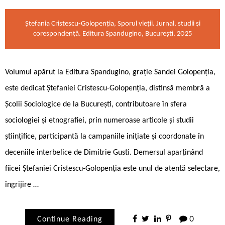
Ștefania Cristescu-Golopenția, Sporul vieții. Jurnal, studii și
corespondență. Editura Spandugino, București, 2025
Volumul apărut la Editura Spandugino, grație Sandei Golopenția,
este dedicat Ștefaniei Cristescu-Golopenția, distinsă membră a
Școlii Sociologice de la București, contributoare în sfera
sociologiei și etnografiei, prin numeroase articole și studii
științifice, participantă la campaniile inițiate și coordonate în
deceniile interbelice de Dimitrie Gusti. Demersul aparținând
fiicei Ștefaniei Cristescu-Golopenția este unul de atentă selectare,
îngrijire …
Continue Reading
0