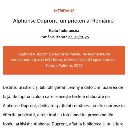
MERIDIANE
Alphonse Dupront, un prieten al României
Radu Tudorancea
România literară
nr. 05/2026
Alphonse Dupront, Despre România. Texte urmate de
corespondența cu Emil Cioran, Mircea Eliade și Eugen Ionescu.
Editura Polirom, 2025
Distinsului istoric și bibliofil Ștefan Lemny îi datorăm lucrarea de
față, de fapt un volum care reunește textele elaborate de
Alphonse Dupront, dedicate spațiului românesc, unele cuprinse în
diferite publicații, altele însă cu totul inedite, provenind din
fondul arhivistic Alphonse Dupront, aflat la biblioteca Ulm–Litere