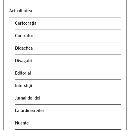
Actualitatea
Certocrația
Contrafort
Didactica
Divagații
Editorial
Interstiții
Jurnal de idei
La ordinea zilei
Nuanțe