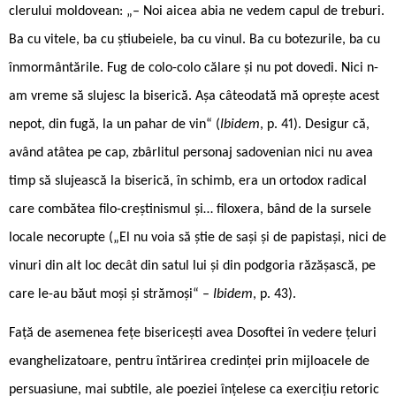
clerului moldovean: „– Noi aicea abia ne vedem capul de treburi.
Ba cu vitele, ba cu știubeiele, ba cu vinul. Ba cu botezurile, ba cu
înmormântările. Fug de colo-colo călare și nu pot dovedi. Nici n-
am vreme să slujesc la biserică. Așa câteodată mă oprește acest
nepot, din fugă, la un pahar de vin“ (
Ibidem
, p. 41). Desigur că,
având atâtea pe cap, zbârlitul personaj sadovenian nici nu avea
timp să slujească la biserică, în schimb, era un ortodox radical
care combătea filo-creștinismul și… filoxera, bând de la sursele
locale necorupte („El nu voia să știe de sași și de papistași, nici de
vinuri din alt loc decât din satul lui și din podgoria răzășască, pe
care le-au băut moși și strămoși“ –
Ibidem
, p. 43).
Față de asemenea fețe bisericești avea Dosoftei în vedere țeluri
evanghelizatoare, pentru întărirea credinței prin mijloacele de
persuasiune, mai subtile, ale poeziei înțelese ca exercițiu retoric