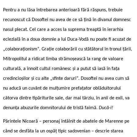
Pentru a nu lăsa întrebarea anterioară fără răspuns, trebuie
recunoscut că Dosoftei nu avea de ce să țină în divanul domnesc
nasul plecat. Cel care a acces la suprema treaptă în ierarhia
eclezială în a doua domnie a lui Duca-Vodă nu poate fi acuzat de
„colaboraționism“. Grație colaborării cu stătătorul în tronul țării,
Mitropolitul a ridicat limba strămoșească la rang de valoare
culturală, a înnoit cultul românesc și a putut să iasă în fața
credincioșilor și cu alte „sfinte daruri“. Dosoftei nu avea cum să
nu aducă un cuvânt de mulțumire prefațator oblăduitorului
câtorva dintre tipăriturile sale, dar mai târziu, în anii de exil, va
denunța abuzurile domnitorului de tristă faimă.
Ducă-i!
Părintele Nicoară – personaj întâlnit de abatele de Marenne pe
când se desfăta la un ospăț tipic sadovenian – descrie starea