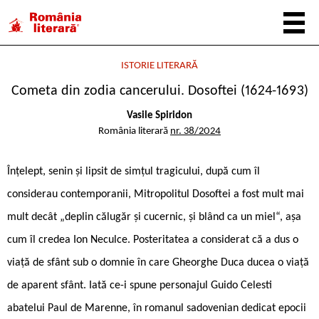
ISTORIE LITERARĂ
Cometa din zodia cancerului. Dosoftei (1624-1693)
Vasile Spiridon
România literară
nr. 38/2024
Înțelept, senin și lipsit de simțul tragicului, după cum îl
considerau contemporanii, Mitropolitul Dosoftei a fost mult mai
mult decât „deplin călugăr și cucernic, și blând ca un miel“, așa
cum îl credea Ion Neculce. Posteritatea a considerat că a dus o
viață de sfânt sub o domnie în care Gheorghe Duca ducea o viață
de aparent sfânt. Iată ce-i spune personajul Guido Celesti
abatelui Paul de Marenne, în romanul sadovenian dedicat epocii