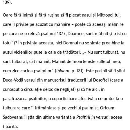
139).
Oare fără inimă și fără rușine să fi plecat nasul și Mitropolitul,
care îl privise pe acuzat cu mâhnire – poate că aceeași mâhnire
pe care ne-o relevă psalmul 137 („Doamne, sunt mâhnit și trist cu
totul“)? În privința aceasta, nici Domnul nu se simte prea bine la
auzul vicleniilor puse la cale de trădători: „– Nu sunt tulburat; nu
sunt tulburat, cât mâhnit. Mâhnit de moarte este sufletul meu,
cum zice cartea psalmilor“ (
Ibidem
, p. 131). Este posibil să fi știut
Duca-Vodă versul din manuscrisul traducerii lui Dosoftei (care a
cunoscut o circulație deloc de neglijat) și să fie aici, în
parafrazarea psalmilor, o coparticipare afectivă a celor doi la o
tulburare care îl frământase și pe vechiul psalmist. Oricum,
Sadoveanu îl știa din ultima variantă a
Psaltirii în versuri
, aceea
tipărită.