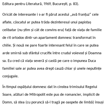
Editura pentru Literatură, 1969, București, p. 83).
Oricât de interesante i s-ar fi părut acestui „avă franțuz“ cele
aflate, căscatul ar putea trăda dezinteresul unui papistaș
celibatar (nu știm și cât de convins era) față de viața de familie
de rit ortodox dintr-un apartament domnesc transformat în
chilie. Și nouă ne pare foarte interesant felul în care se putea
arde smirnă sub sfântul crucifix între crudul voievod și Doamna
sa. Eu cred că viața severă și castă pe care o impunea Duca
familiei sale ar putea avea drept cauză chiar și unele neputințe
conjugale.
În timpul ospățului domnesc dat în cinstea trimisului Regelui
Soare, alături de Mitropolit este pus de romancier, implicit de
Domn, să stea (cu poruncă să-l tragă pe oaspete de limbă) însuși