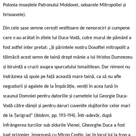
Polonia moaștele Patronului Moldovei, odoarele Mitropoliei și
hrisoavele).
Din cele șase semne cerești vestitoare de nenorociri și cumpene
care s-au arătat în zilele lui Duca-Vodă, cutre murul de pământ a
fost astfel inter pretat: „Și părintele nostru Dosoftei mitropolit a
tălmăcit acest semn de taină drept mânie a lui Hristos Dumnezeu
și biruință a crucii asupra spurcatului Ismailitean. Dar nimeni nu
îndrăznea să spuie pe față această mare taină, ca să nu afle
negustorii și agalele de la Împărăție, veniți în acea lună în
scaunul Domniei pentru datoriile și cametele lui Georgie Duca-
Vodă către dânșii și pentru daruri cuvenite slujitorilor celor mari
de la Țarigrad“ (
Ibidem
, pp. 193-194). Într-adevăr, după
înfrângerea turcilor sub zidurile Vienei, Gheorghe Duca a fost
luat prizonier, împreună cu Miron Costin, iar în locul lui la tron a