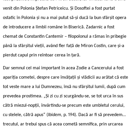
venit din Polonia Ștefan Petriceicu. Și Dosoftei a fost purtat
ostatic în Polonia și nu a mai putut să-și ducă la bun sfârșit opera
de introducere a limbii române în Biserică. Zadarnic a fost
chemat de Constantin Cantemir – filopolonul a rămas în pribegie
până la sfârșitul vieții, având fler față de Miron Costin, care și-a
pierdut capul prin reîntoar ­cerea în țară.
Dar semnul cel mai important în acea Zodie a Cancerului a fost
apariția cometei, despre care învățații și vlădicii au arătat că este
tot veste mare a lui Dumnezeu, însă nu sfârșitul lumii, după cum
prevedea prostimea. „Și zi cu zi scurgându-se, se tot urca în sus
cătră miezul-nopții, învârtindu-se precum este umbletul cerului,
cu stelele, cătră apus“ (
Ibidem
, p. 194). Dacă ar fi să prevedem…
trecutul, ar trebui spus că acea cometă semnifica, prin urcarea