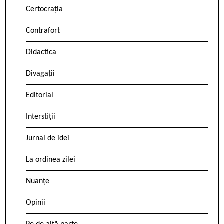
Certocrația
Contrafort
Didactica
Divagații
Editorial
Interstiții
Jurnal de idei
La ordinea zilei
Nuanțe
Opinii