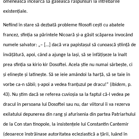
omenească încearcă să găsească răspunsuri la întrebările
existențiale.
Nefiind în stare să dezbată probleme filosofi ­cești cu abatele
francez, sfinția sa părintele Nicoară și-a găsit scăparea invocând
numele salvator: „– […] dacă vra papistașul să cunoască știință de
învățătură, apoi, când a ajunge la Iași, să se înfățișeze la înalt
prea sfinția sa kirio kir Dosoftei. Acela știe nu numai sârbește, ci
și elinește și latinește. Să se ieie amândoi la harță, să se taie în
vorbe ca-n săbii; ș-apoi a vedea franțuzul pe dracu!“ (
Ibidem
, p.
43). Nu știm dacă se referea cuvioșia sa la faptul că-l vedea pe
dracul în persoana lui Dosoftei sau nu, dar viitorul îi va rezerva
exilatului depunerea din rang și afurisenia din partea Patriarhului
de la Con stan tinopole, la insistențele lui Constantin Cantemir
(deoarece înstrăinase autoritatea ecleziastică a țării, luând în