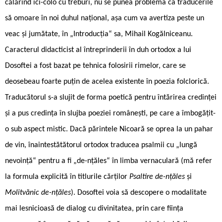
călărind ici-colo cu treburi, nu se punea problema ca traducerile
să omoare în noi duhul național, așa cum va avertiza peste un
veac și jumătate, în „Introducția“ sa, Mihail Kogălniceanu.
Caracterul didacticist al întreprinderii în duh ortodox a lui
Dosoftei a fost bazat pe tehnica folosirii rimelor, care se
deosebeau foarte puțin de acelea existente în poezia folclorică.
Traducătorul s-a slujit de forma poetică pentru întărirea credinței
și a pus credința în slujba poeziei românești, pe care a îmbogățit-
o sub aspect mistic. Dacă părintele Nicoară se oprea la un pahar
de vin, înaintestătătorul ortodox traducea psalmii cu „lungă
nevoință“ pentru a fi „de-nțăles“ în limba vernaculară (mă refer
la formula explicită în titlurile cărților
Psaltire de-nțăles
și
Molitvănic de-nțăles
). Dosoftei voia să descopere o modalitate
mai lesnicioasă de dialog cu divinitatea, prin care ființa