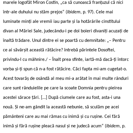
marele logofăt Miron Costin, „ca să cunoască franțuzul că nici
într-ale duhului nu stăm prejos“ (
Ibidem
, p. 97). Cele mai
luminate minți ale vremii iau parte și la hotărârile cinstitului
divan al Măriei Sale, judecându-i pe doi boieri divaniți acuzați de
înaltă trădare. Unul dintre ei se poartă cu demnitate: „– Pentru
ce ai săvârșit această rătăcire? întrebă părintele Dosoftei,
privindu-l cu mâhnire./ – Înalt prea sfinte, iartă-mă dacă-ți întorc
vorba și-ți spun că n-a fost rătăcire. Căci fapta mi-am cugetat-o.
Acest tovarăș de osândă al meu mi-a arătat în mai multe rânduri
care sunt rânduielile pe care la scoate Domnia pentru pieirea
acestei sărace țări. […] După ciumele care au fost, asta-i una
nouă. Și ne-am gândit la această nebunie, să sculăm pe acei
pământeni care au mai rămas cu inimă și cu rușine. Cei fără
inimă și fără rușine pleacă nasul și ne judecă acum“ (
Ibidem
, p.