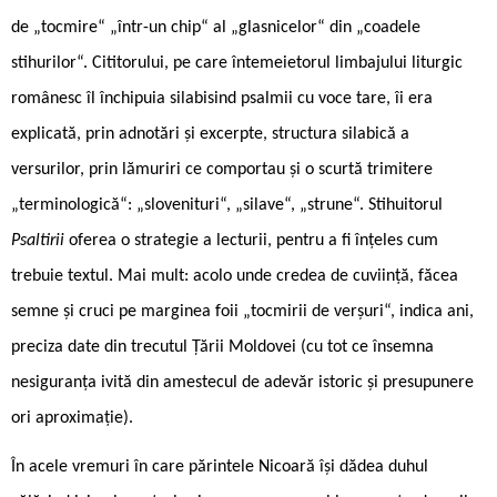
de „tocmire“ „într-un chip“ al „glasnicelor“ din „coadele
stihurilor“. Cititorului, pe care întemeietorul limbajului liturgic
românesc îl închipuia silabisind psalmii cu voce tare, îi era
explicată, prin adnotări și excerpte, structura silabică a
versurilor, prin lămuriri ce comportau și o scurtă trimitere
„terminologică“: „slovenituri“, „silave“, „strune“. Stihuitorul
Psaltirii
oferea o strategie a lecturii, pentru a fi înțeles cum
trebuie textul. Mai mult: acolo unde credea de cuviință, făcea
semne și cruci pe marginea foii „tocmirii de verșuri“, indica ani,
preciza date din trecutul Țării Moldovei (cu tot ce însemna
nesiguranța ivită din amestecul de adevăr istoric și presupunere
ori aproximație).
În acele vremuri în care părintele Nicoară își dădea duhul