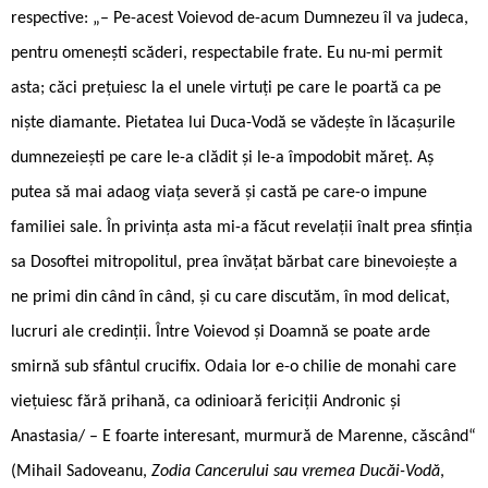
respective: „– Pe-acest Voievod de-acum Dumnezeu îl va judeca,
pentru omenești scăderi, respectabile frate. Eu nu-mi permit
asta; căci prețuiesc la el unele virtuți pe care le poartă ca pe
niște diamante. Pietatea lui Duca-Vodă se vădește în lăcașurile
dumnezeiești pe care le-a clădit și le-a împodobit măreț. Aș
putea să mai adaog viața severă și castă pe care-o impune
familiei sale. În privința asta mi-a făcut revelații înalt prea sfinția
sa Dosoftei mitropolitul, prea învățat bărbat care binevoiește a
ne primi din când în când, și cu care discutăm, în mod delicat,
lucruri ale credinții. Între Voievod și Doamnă se poate arde
smirnă sub sfântul crucifix. Odaia lor e-o chilie de monahi care
viețuiesc fără prihană, ca odinioară fericiții Andronic și
Anastasia/ – E foarte interesant, murmură de Marenne, căscând“
(Mihail Sadoveanu,
Zodia Cancerului sau vremea Ducăi-Vodă
,