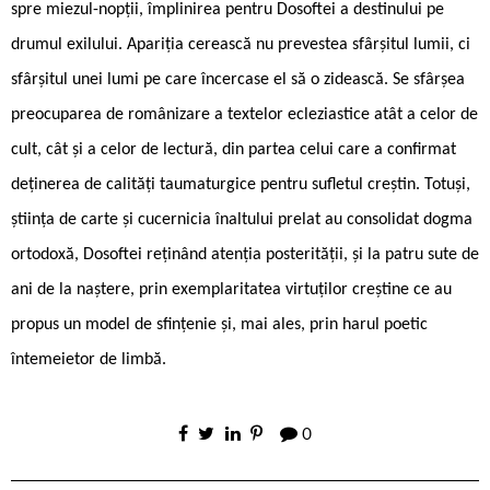
spre miezul-nopții, împlinirea pentru Dosoftei a destinului pe
drumul exilului. Apariția cerească nu prevestea sfârșitul lumii, ci
sfârșitul unei lumi pe care încercase el să o zidească. Se sfârșea
preocuparea de românizare a textelor ecleziastice atât a celor de
cult, cât și a celor de lectură, din partea celui care a confirmat
deținerea de calități taumaturgice pentru sufletul creștin. Totuși,
știința de carte și cucernicia înaltului prelat au consolidat dogma
ortodoxă, Dosoftei reținând atenția posterității, și la patru sute de
ani de la naștere, prin exemplaritatea virtuților creștine ce au
propus un model de sfințenie și, mai ales, prin harul poetic
întemeietor de limbă.
0