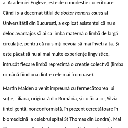
al Academiei Engleze, este de o modestie cuceritoare.
Când i s-a decernat titlul de
doctor honoris causa
al
Universității din București, a explicat asistenței că nu e
deloc avantajos să ai ca limbă maternă o limbă de largă
circulație, pentru că nu simți nevoia să mai înveți alta. Și
este păcat să nu ai mai multe experiențe lingvistice,
întrucât fiecare limbă reprezintă o creație colectivă (limba
română fiind una dintre cele mai frumoase).
Martin Maiden a venit împreună cu fermecătoarea lui
soție, Liliana, originară din România, și cu fiica lor, Silvia
(inteligentă, nonconformistă, în prezent cercetătoare în
biomedicină la celebrul spital St Thomas din Londra). Mai