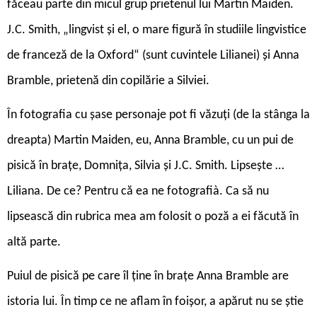
făceau parte din micul grup prietenul lui Martin Maiden.
J.C. Smith, „lingvist și el, o mare figură în studiile lingvistice
de franceză de la Oxford“ (sunt cuvintele Lilianei) și Anna
Bramble, prietenă din copilărie a Silviei.
În fotografia cu șase personaje pot fi văzuți (de la stânga la
dreapta) Martin Maiden, eu, Anna Bramble, cu un pui de
pisică în brațe, Domnița, Silvia și J.C. Smith. Lipsește …
Liliana. De ce? Pentru că ea ne fotografià. Ca să nu
lipsească din rubrica mea am folosit o poză a ei făcută în
altă parte.
Puiul de pisică pe care îl ține în brațe Anna Bramble are
istoria lui. În timp ce ne aflam în foișor, a apărut nu se știe