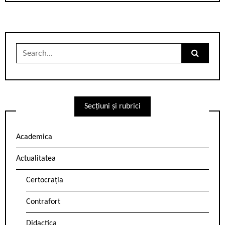
Search
for:
Secțiuni și rubrici
Academica
Actualitatea
Certocrația
Contrafort
Didactica