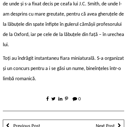
de unde și s-a fixat decis pe ceafa lui J.C. Smith, de unde l-
am desprins cu mare greutate, pentru că avea gheruțele de
la lăbuțele din spate înfipte în gulerul cămășii profesorului
de la Oxford, iar pe cele de la lăbuțele din față – în urechea
lui.
Toți au îndrăgit instantaneu fiara miniaturală. S-a organizat
și un concurs pentru a i se găsi un nume, bineînțeles într-o
limbă romanică.
0
Previous Post
Next Post