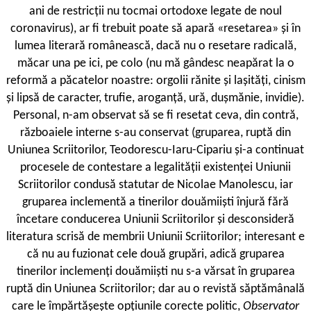
ani de restricții nu tocmai ortodoxe legate de noul
coronavirus), ar fi trebuit poate să apară «resetarea» și în
lumea literară românească, dacă nu o resetare radicală,
măcar una pe ici, pe colo (nu mă gândesc neapărat la o
reformă a păcatelor noastre: orgolii rănite și lașități, cinism
și lipsă de caracter, trufie, aroganță, ură, dușmănie, invidie).
Personal, n-am observat să se fi resetat ceva, din contră,
războaiele interne s-au conservat (gruparea, ruptă din
Uniunea Scriitorilor, Teodorescu-Iaru-Cipariu și-a continuat
procesele de contestare a legalității existenței Uniunii
Scriitorilor condusă statutar de Nicolae Manolescu, iar
gruparea inclementă a tinerilor douămiiști înjură fără
încetare conducerea Uniunii Scriitorilor și desconsideră
literatura scrisă de membrii Uniunii Scriitorilor; interesant e
că nu au fuzionat cele două grupări, adică gruparea
tinerilor inclemenți douămiiști nu s-a vărsat în gruparea
ruptă din Uniunea Scriitorilor; dar au o revistă săptămânală
care le împărtășește opțiunile corecte politic,
Observator