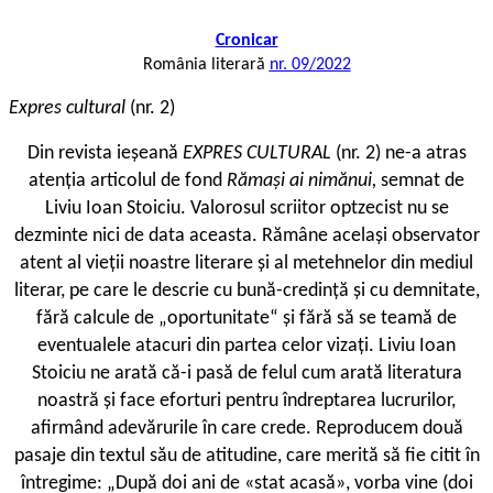
Cronicar
România literară
nr. 09/2022
Expres cultural
(nr. 2)
Din revista ieșeană
EXPRES CULTURAL
(nr. 2) ne-a atras
atenția articolul de fond
Rămași ai nimănui,
semnat de
Liviu Ioan Stoiciu. Valorosul scriitor optzecist nu se
dezminte nici de data aceasta. Rămâne același observator
atent al vieții noastre literare și al metehnelor din mediul
literar, pe care le descrie cu bună-credință și cu demnitate,
fără calcule de „oportunitate“ și fără să se teamă de
eventualele atacuri din partea celor vizați. Liviu Ioan
Stoiciu ne arată că-i pasă de felul cum arată literatura
noastră și face eforturi pentru îndreptarea lucrurilor,
afirmând adevărurile în care crede. Reproducem două
pasaje din textul său de atitudine, care merită să fie citit în
întregime: „După doi ani de «stat acasă», vorba vine (doi