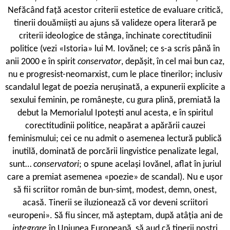
Nefăcând față acestor criterii estetice de evaluare critică,
tinerii douămiiști au ajuns să valideze opera literară pe
criterii ideologice de stânga, închinate corectitudinii
politice (vezi «Istoria» lui M. Iovănel; ce s-a scris până în
anii 2000 e în spirit
conservator
, depășit, în cel mai bun caz,
nu e progresist-neomarxist, cum le place tinerilor; inclusiv
scandalul legat de poezia nerușinată, a expunerii explicite a
sexului feminin, pe românește, cu gura plină, premiată la
debut la Memorialul Ipotești anul acesta, e în spiritul
corectitudinii politice, neapărat a apărării cauzei
feminismului; cei ce nu admit o asemenea lectură publică
inutilă, dominată de porcării lingvistice penalizate legal,
sunt…
conservatori
; o spune același Iovănel, aflat în juriul
care a premiat asemenea «poezie» de scandal). Nu e ușor
să fii scriitor român de bun-simț, modest, demn, onest,
acasă. Tinerii se iluzionează că vor deveni scriitori
«europeni». Să fiu sincer, mă așteptam, după atâția ani de
integrare
în Uniunea Europeană, să aud că tinerii noștri