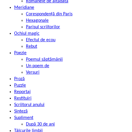
Romanele de altădată
Meridiane
Corespondență din Paris
Hexagonale
Parisul scriitorilor
Ochiul magic
Efectul de ecou
Rebut
Poezie
Poemul săptămânii
Un poem de
Versuri
Proză
Puzzle
Reportaj
Restituiri
Scriitorul anului
Sinteză
Supliment
După 30 de ani
Tâlcurile limbii