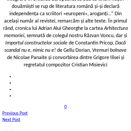
douămiiști se rup de literatura română și-și declară
independența ca scriitori «europeni», aroganți…“ Din
același număr al revistei, remarcăm și alte texte. În primul
rând, cronica lui Adrian Alui Gheorghe la cartea
Arhitectura
memoriei,
semnată de colegul nostru Răzvan Voncu, dar și
Importul constructelor sociale
de Constantin Pricop,
Dacă
scandal nu e, nimic nu e!
de Gellu Dorian,
Vremuri bolnave
de Nicolae Panaite și convorbirea dintre Grigore Ilisei și
regretatul compozitor Cristian Misievici
0
Previous Post
Next Post