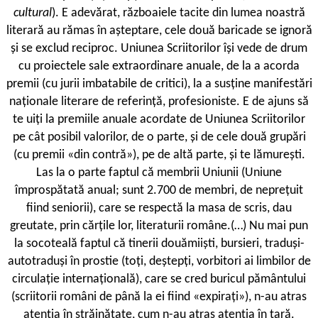
cultural
). E adevărat, războaiele tacite din lumea noastră
literară au rămas în așteptare, cele două baricade se ignoră
și se exclud reciproc. Uniunea Scriitorilor își vede de drum
cu proiectele sale extraordinare anuale, de la a acorda
premii (cu jurii imbatabile de critici), la a susține manifestări
naționale literare de referință, profesioniste. E de ajuns să
te uiți la premiile anuale acordate de Uniunea Scriitorilor
pe cât posibil valorilor, de o parte, și de cele două grupări
(cu premii «din contră»), pe de altă parte, și te lămurești.
Las la o parte faptul că membrii Uniunii (Uniune
împrospătată anual; sunt 2.700 de membri, de neprețuit
fiind seniorii), care se respectă la masa de scris, dau
greutate, prin cărțile lor, literaturii române.(…) Nu mai pun
la socoteală faptul că tinerii douămiiști, bursieri, traduși-
autotraduși în prostie (toți, deștepți, vorbitori ai limbilor de
circulație internațională), care se cred buricul pământului
(scriitorii români de până la ei fiind «expirați»), n-au atras
atenția în străinătate, cum n-au atras atenția în țară.