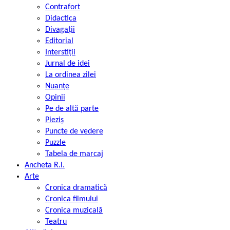
Contrafort
Didactica
Divagații
Editorial
Interstiții
Jurnal de idei
La ordinea zilei
Nuanțe
Opinii
Pe de altă parte
Pieziș
Puncte de vedere
Puzzle
Tabela de marcaj
Ancheta R.l.
Arte
Cronica dramatică
Cronica filmului
Cronica muzicală
Teatru