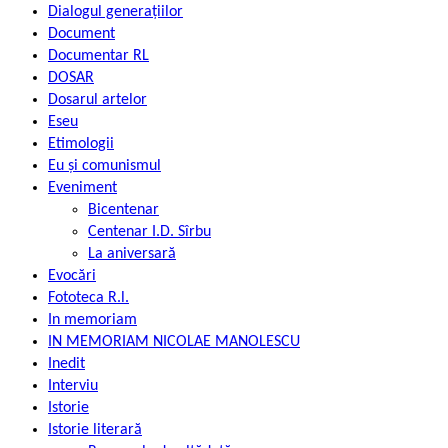
Dialogul generațiilor
Document
Documentar RL
DOSAR
Dosarul artelor
Eseu
Etimologii
Eu și comunismul
Eveniment
Bicentenar
Centenar I.D. Sîrbu
La aniversară
Evocări
Fototeca R.l.
In memoriam
IN MEMORIAM NICOLAE MANOLESCU
Inedit
Interviu
Istorie
Istorie literară