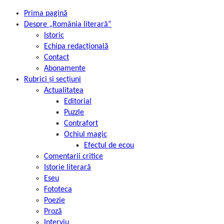
Prima pagină
Despre „România literară”
Istoric
Echipa redacțională
Contact
Abonamente
Rubrici și secțiuni
Actualitatea
Editorial
Puzzle
Contrafort
Ochiul magic
Efectul de ecou
Comentarii critice
Istorie literară
Eseu
Fototeca
Poezie
Proză
Interviu