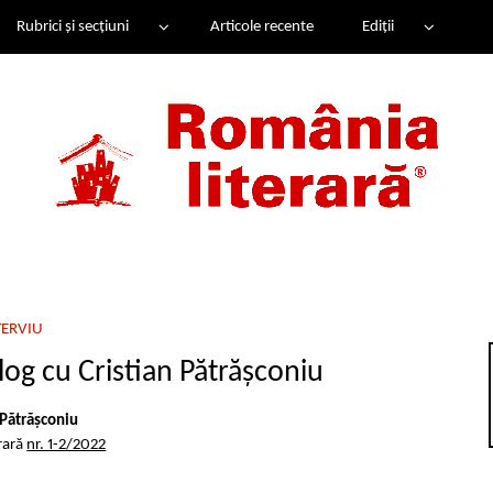
Rubrici și secțiuni
Articole recente
Ediții
TERVIU
log cu Cristian Pătrășconiu
 Pătrășconiu
rară
nr. 1-2/2022