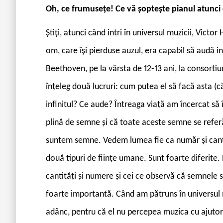
Oh, ce frumusețe! Ce vă șoptește pianul atunci
Știți, atunci când intri în universul muzicii, Vic
om, care își pierduse auzul, era capabil să audă in
Beethoven, pe la vârsta de 12-13 ani, la consorti
înțeleg două lucruri: cum putea el să facă asta (c
infinitul? Ce aude? Întreaga viață am încercat să 
plină de semne și că toate aceste semne se referă 
suntem semne. Vedem lumea fie ca număr și cantit
două tipuri de ființe umane. Sunt foarte diferite.
cantități și numere și cei ce observă că semnele 
foarte importantă. Când am pătruns în universul m
adânc, pentru că el nu percepea muzica cu ajutoru