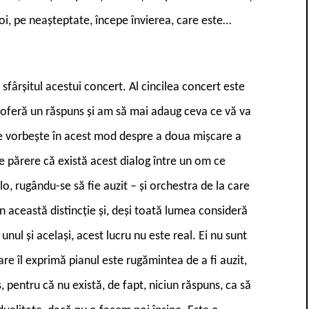
poi, pe neașteptate, începe învierea, care este…
sfârșitul acestui concert. Al cincilea concert este
e oferă un răspuns și am să mai adaug ceva ce vă va
 ce vorbește în acest mod despre a doua mișcare a
de părere că există acest dialog între un om ce
lo, rugându-se să fie auzit – și orchestra de la care
în această distincție și, deși toată lumea consideră
 unul și același, acest lucru nu este real. Ei nu sunt
care îl exprimă pianul este rugămintea de a fi auzit,
, pentru că nu există, de fapt, niciun răspuns, ca să