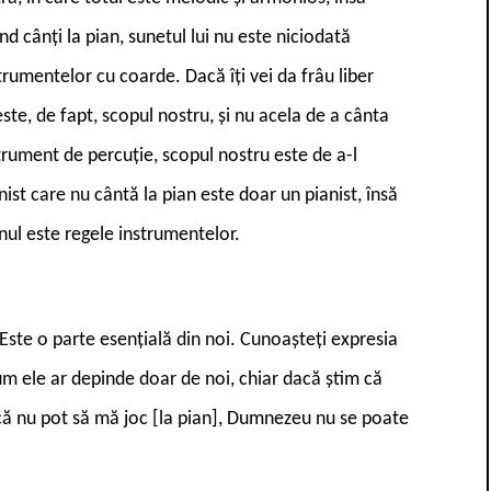
d cânți la pian, sunetul lui nu este niciodată
trumentelor cu coarde. Dacă îți vei da frâu liber
ste, de fapt, scopul nostru, și nu acela de a cânta
trument de percuție, scopul nostru este de a-l
st care nu cântă la pian este doar un pianist, însă
nul este regele instrumentelor.
. Este o parte esențială din noi. Cunoașteți expresia
cum ele ar depinde doar de noi, chiar dacă știm că
acă nu pot să mă joc [la pian], Dumnezeu nu se poate