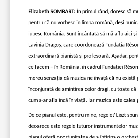
Elizabeth SOMBART:
În primul rând, doresc să m
pentru că nu vorbesc în limba română, deși bunica
iubesc România. Sunt încântată să mă aflu aici și
Lavinia Dragoș, care coordonează Fundația Réson
extraordinară pianistă și profesoară. Așadar, pe
ce facem – în România, în cadrul Fundației Réso
mereu senzația că muzica ne învață că nu există gran
înconjurată de amintirea celor dragi, cu toate că 
cum s-ar afla încă în viață. Iar muzica este calea
De ce pianul este, pentru mine, regele? Liszt spu
deoarece este regele tuturor instrumentelor muzi
pianul oferă oportunitatea de a înfiripa o orchest