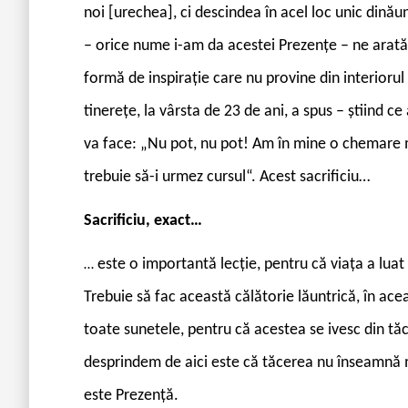
noi [urechea], ci descindea în acel loc unic dinău
– orice nume i-am da acestei Prezențe – ne arată c
formă de inspirație care nu provine din interioru
tinerețe, la vârsta de 23 de ani, a spus – știind c
va face: „Nu pot, nu pot! Am în mine o chemare 
trebuie să-i urmez cursul“. Acest sacrificiu…
Sacrificiu, exact…
este o importantă lecție, pentru că viața a luat t
…
Trebuie să fac această călătorie lăuntrică, în acea
toate sunetele, pentru că acestea se ivesc din tăc
desprindem de aici este că tăcerea nu înseamnă 
este Prezență.