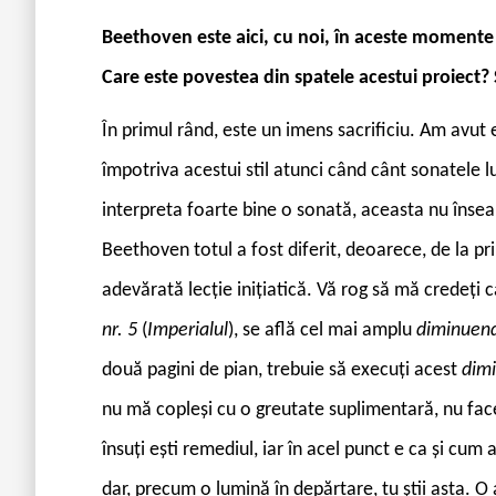
Beethoven este aici, cu noi, în aceste momente 
Care este povestea din spatele acestui proiect? 
În primul rând, este un imens sacrificiu. Am avut e
împotriva acestui stil atunci când cânt sonatele l
interpreta foarte bine o sonată, aceasta nu însea
Beethoven totul a fost diferit, deoarece, de la pri
adevărată lecție inițiatică. Vă rog să mă credeți c
nr. 5
(
Imperialul
), se află cel mai amplu
diminuen
două pagini de pian, trebuie să execuți acest
dim
nu mă copleși cu o greutate suplimentară, nu face
însuți ești remediul, iar în acel punct e ca și cum a
dar, precum o lumină în depărtare, tu știi asta. O au