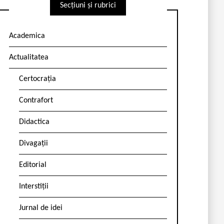
Secțiuni și rubrici
Academica
Actualitatea
Certocrația
Contrafort
Didactica
Divagații
Editorial
Interstiții
Jurnal de idei