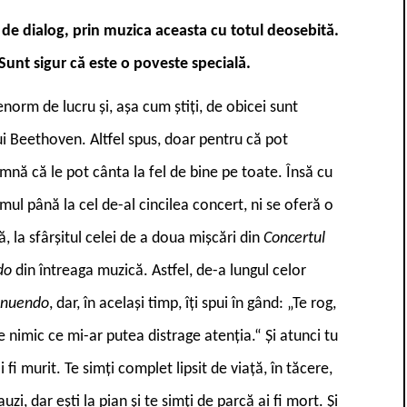
de dialog, prin muzica aceasta cu totul deosebită.
Sunt sigur că este o poveste specială.
norm de lucru și, așa cum știți, de obicei sunt
ui Beethoven. Altfel spus, doar pentru că pot
mnă că le pot cânta la fel de bine pe toate. Însă cu
mul până la cel de-al cincilea concert, ni se oferă o
ă, la sfârșitul celei de a doua mișcări din
Concertul
do
din întreaga muzică. Astfel, de-a lungul celor
inuendo
, dar, în același timp, îți spui în gând: „Te rog,
 nimic ce mi-ar putea distrage atenția.“ Și atunci tu
i fi murit. Te simți complet lipsit de viață, în tăcere,
zi, dar ești la pian și te simți de parcă ai fi mort. Și