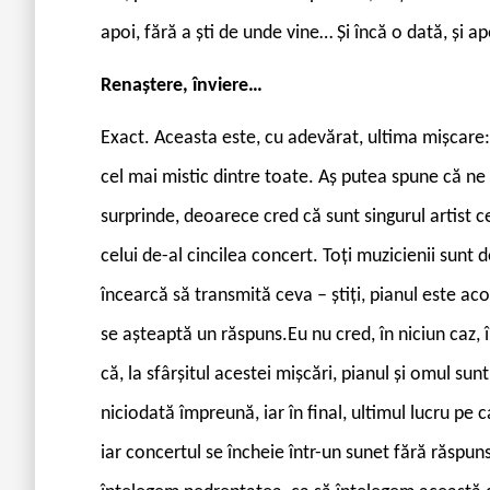
apoi, fără a ști de unde vine… Și încă o dată, și a
Renaștere, înviere…
Exact. Aceasta este, cu adevărat, ultima mișcare: 
cel mai mistic dintre toate. Aș putea spune că n
surprinde, deoarece cred că sunt singurul artist
celui de-al cincilea concert. Toți muzicienii sunt 
încearcă să transmită ceva – știți, pianul este aco
se așteaptă un răspuns.Eu nu cred, în niciun caz, 
că, la sfârșitul acestei mișcări, pianul și omul sunt
niciodată împreună, iar în final, ultimul lucru pe 
iar concertul se încheie într-un sunet fără răspuns