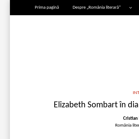
Prima pagină
Despre „România literară”
IN
Elizabeth Sombart în dia
Cristian
România lite