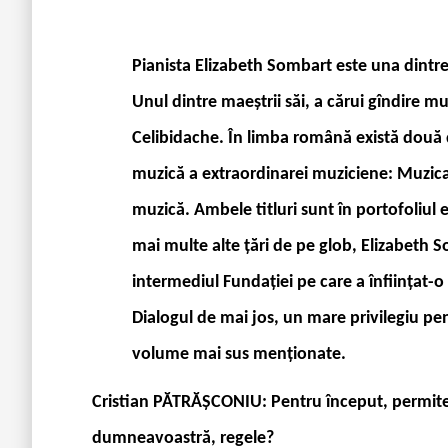
Pianista Elizabeth Sombart este una dint
Unul dintre maeștrii săi, a cărui gîndire mu
Celibidache. În limba română există două di
muzică a extraordinarei muziciene: Muzica,
muzică. Ambele titluri sunt în portofoliul 
mai multe alte țări de pe glob, Elizabeth S
intermediul Fundației pe care a înființat-
Dialogul de mai jos, un mare privilegiu pe
volume mai sus menționate.
Cristian PĂTRĂȘCONIU: Pentru început, permiteți
dumneavoastră, regele?