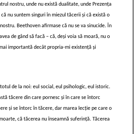
ntrul nostru, unde nu există dualitate, unde Prezența
ă nu suntem singuri în miezul tăcerii și că există o
l nostru. Beethoven afirmase că nu se va sinucide. În
e avea de gând să facă – că, deși voia să moară, nu o
mai importantă decât propria-mi existență și
otul de la noi: eul social, eul psihologic, eul istoric.
stă tăcere din care pornesc și în care se întorc
ere și se întorc în tăcere, dar marea lecție pe care o
moarte, că tăcerea nu înseamnă suferință. Tăcerea