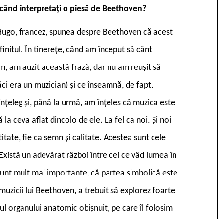
 când interpretați o piesă de Beethoven?
tor Hugo, francez, spunea despre Beethoven că acest
finitul. În tinerețe, când am început să cânt
um, am auzit această frază, dar nu am reușit să
ăci era un muzician) și ce înseamnă, de fapt,
înțeleg și, până la urmă, am înțeles că muzica este
la ceva aflat dincolo de ele. La fel ca noi. Și noi
ate, fie ca semn și calitate. Acestea sunt cele
 Există un adevărat război între cei ce văd lumea în
sunt mult mai importante, că partea simbolică este
uzicii lui Beethoven, a trebuit să explorez foarte
l organului anatomic obișnuit, pe care îl folosim