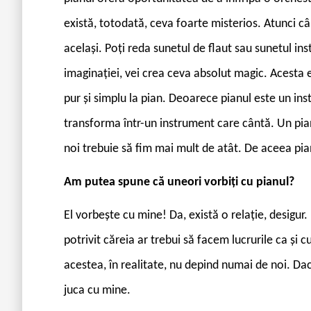
există, totodată, ceva foarte misterios. Atunci cân
același. Poți reda sunetul de flaut sau sunetul ins
imaginației, vei crea ceva absolut magic. Acesta e
pur și simplu la pian. Deoarece pianul este un ins
transforma într-un instrument care cântă. Un piani
noi trebuie să fim mai mult de atât. De aceea pia
Am putea spune că uneori vorbiți cu pianul?
El vorbește cu mine! Da, există o relație, desigur
potrivit căreia ar trebui să facem lucrurile ca și 
acestea, în realitate, nu depind numai de noi. D
juca cu mine.