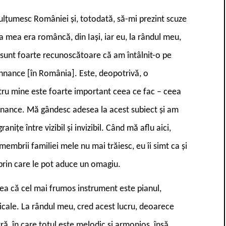
ulțumesc României și, totodată, să-mi prezint scuze
 mea era româncă, din Iași, iar eu, la rândul meu,
 sunt foarte recunoscătoare că am întâlnit-o pe
nance [în România]. Este, deopotrivă, o
ntru mine este foarte important ceea ce fac – ceea
nnance. Mă gândesc adesea la acest subiect și am
ițe între vizibil și invizibil. Când mă aflu aici,
membrii familiei mele nu mai trăiesc, eu îi simt ca și
 prin care le pot aduce un omagiu.
nea că cel mai frumos instrument este pianul,
cale. La rândul meu, cred acest lucru, deoarece
ră, în care totul este melodic și armonios, însă