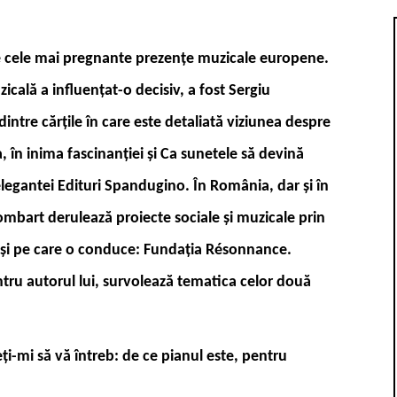
re cele mai pregnante prezențe muzicale europene.
zicală a influențat-o decisiv, a fost Sergiu
ntre cărțile în care este detaliată viziunea despre
 în inima fascinanției și Ca sunetele să devină
elegantei Edituri Spandugino. În România, dar și în
ombart derulează proiecte sociale și muzicale prin
o și pe care o conduce: Fundația Résonnance.
ntru autorul lui, survolează tematica celor două
-mi să vă întreb: de ce pianul este, pentru