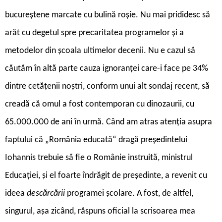
bucureștene marcate cu bulină roșie. Nu mai prididesc să
arăt cu degetul spre precaritatea programelor și a
metodelor din școala ultimelor decenii. Nu e cazul să
căutăm în altă parte cauza ignoranței care-i face pe 34%
dintre cetățenii noștri, conform unui alt sondaj recent, să
creadă că omul a fost contemporan cu dinozaurii, cu
65.000.000 de ani în urmă. Când am atras atenția asupra
faptului că „România educată“ dragă președintelui
Iohannis trebuie să fie o Românie instruită, ministrul
Educației, și el foarte îndrăgit de președinte, a revenit cu
ideea
descărcării
programei școlare. A fost, de altfel,
singurul, așa zicând, răspuns oficial la scrisoarea mea