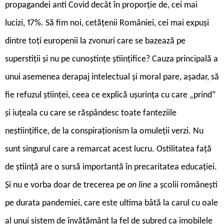
propagandei anti Covid decât în proporție de, cei mai
lucizi, 17%. Să fim noi, cetățenii României, cei mai expuși
dintre toți europenii la zvonuri care se bazează pe
superstiții și nu pe cunoștințe științifice? Cauza principală a
unui asemenea derapaj intelectual și moral pare, așadar, să
fie refuzul științei, ceea ce explică ușurința cu care „prind“
și iuțeala cu care se răspândesc toate fanteziile
neștiințifice, de la conspiraționism la omuleții verzi. Nu
sunt singurul care a remarcat acest lucru. Ostilitatea față
de știință are o sursă importantă în precaritatea educației.
Și nu e vorba doar de trecerea pe
on line
a școlii românești
pe durata pandemiei, care este ultima bâtă la carul cu oale
al unui sistem de învățământ la fel de șubred ca imobilele