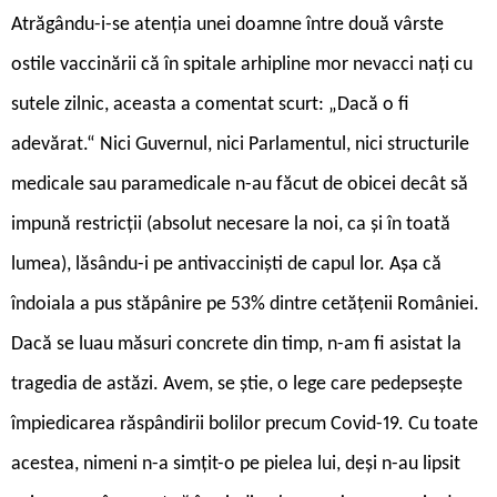
Atrăgându-i-se atenția unei doamne între două vârste
ostile vaccinării că în spitale arhipline mor nevacci nați cu
sutele zilnic, aceasta a comentat scurt: „Dacă o fi
adevărat.“ Nici Guvernul, nici Parlamentul, nici structurile
medicale sau paramedicale n-au făcut de obicei decât să
impună restricții (absolut necesare la noi, ca și în toată
lumea), lăsându-i pe antivacciniști de capul lor. Așa că
îndoiala a pus stăpânire pe 53% dintre cetățenii României.
Dacă se luau măsuri concrete din timp, n-am fi asistat la
tragedia de astăzi. Avem, se știe, o lege care pedepsește
împiedicarea răspândirii bolilor precum Covid-19. Cu toate
acestea, nimeni n-a simțit-o pe pielea lui, deși n-au lipsit