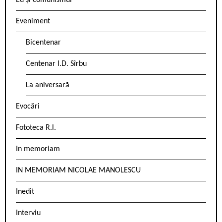
Eu și comunismul
Eveniment
Bicentenar
Centenar I.D. Sîrbu
La aniversară
Evocări
Fototeca R.l.
In memoriam
IN MEMORIAM NICOLAE MANOLESCU
Inedit
Interviu