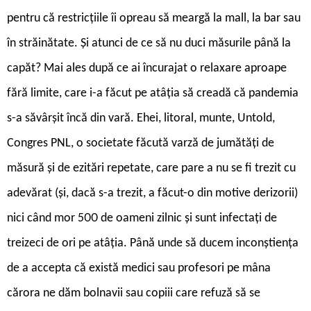
pentru că restricțiile îi opreau să meargă la mall, la bar sau
în străinătate. Și atunci de ce să nu duci măsurile până la
capăt? Mai ales după ce ai încurajat o relaxare aproape
fără limite, care i-a făcut pe atâția să creadă că pandemia
s-a săvârșit încă din vară. Ehei, litoral, munte, Untold,
Congres PNL, o societate făcută varză de jumătăți de
măsură și de ezitări repetate, care pare a nu se fi trezit cu
adevărat (și, dacă s-a trezit, a făcut-o din motive derizorii)
nici când mor 500 de oameni zilnic și sunt infectați de
treizeci de ori pe atâția. Până unde să ducem inconștiența
de a accepta că există medici sau profesori pe mâna
cărora ne dăm bolnavii sau copiii care refuză să se