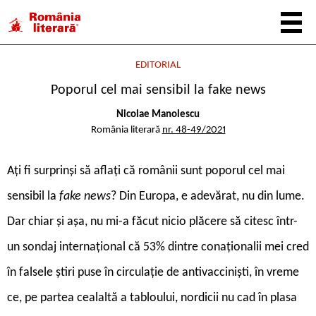
EDITORIAL
Poporul cel mai sensibil la fake news
Nicolae Manolescu
România literară
nr. 48-49/2021
A
ți fi surprinși să aflați că românii sunt poporul cel mai
sensibil la
fake news
? Din Europa, e adevărat, nu din lume.
Dar chiar și așa, nu mi-a făcut nicio plăcere să citesc într-
un sondaj internațional că 53% dintre conaționalii mei cred
în falsele știri puse în circulație de antivacciniști, în vreme
ce, pe partea cealaltă a tabloului, nordicii nu cad în plasa