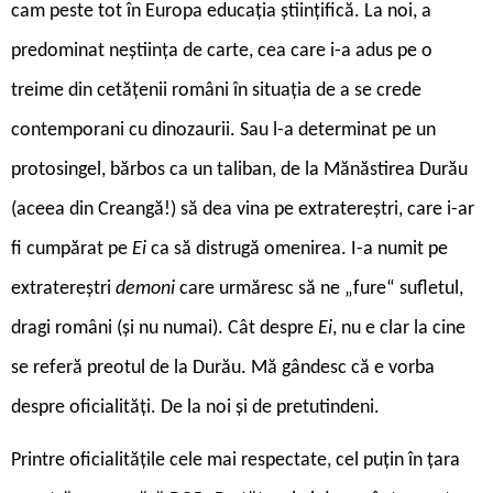
cam peste tot în Europa educația științifică. La noi, a
predominat neștiința de carte, cea care i-a adus pe o
treime din cetățenii români în situația de a se crede
contemporani cu dinozaurii. Sau l-a determinat pe un
protosingel, bărbos ca un taliban, de la Mănăstirea Durău
(aceea din Creangă!) să dea vina pe extratereștri, care i-ar
fi cumpărat pe
Ei
ca să distrugă omenirea. I-a numit pe
extratereștri
demoni
care urmăresc să ne „fure“ sufletul,
dragi români (și nu numai). Cât despre
Ei
, nu e clar la cine
se referă preotul de la Durău. Mă gândesc că e vorba
despre oficialități. De la noi și de pretutindeni.
Printre oficialitățile cele mai respectate, cel puțin în țara