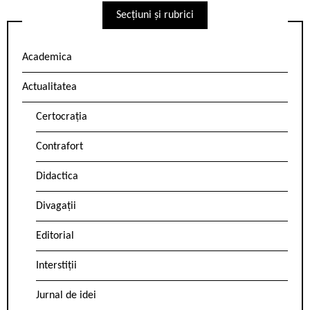
Secțiuni și rubrici
Academica
Actualitatea
Certocrația
Contrafort
Didactica
Divagații
Editorial
Interstiții
Jurnal de idei