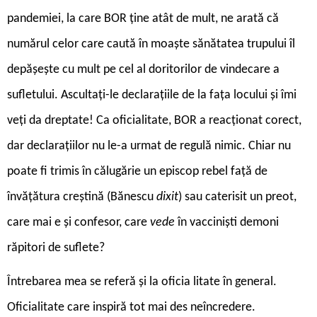
pandemiei, la care BOR ține atât de mult, ne arată că
numărul celor care caută în moaște sănătatea trupului îl
depășește cu mult pe cel al doritorilor de vindecare a
sufletului. Ascultați-le declarațiile de la fața locului și îmi
veți da dreptate! Ca oficialitate, BOR a reacționat corect,
dar declarațiilor nu le-a urmat de regulă nimic. Chiar nu
poate fi trimis în călugărie un episcop rebel față de
învățătura creștină (Bănescu
dixit
) sau caterisit un preot,
care mai e și confesor, care
vede
în vacciniști demoni
răpitori de suflete?
Î
ntrebarea mea se referă și la oficia litate în general.
Oficialitate care inspiră tot mai des neîncredere.