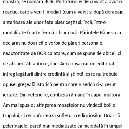
noastră, se numără BOR. Purtătorul ei de cuvânt a avut o
reacție, care a venit imediat (cum a venit și după derapaje
anterioare ale unor fețe bisericești) și, încă, într-o
modalitate foarte fermă, chiar dură. Părintele Bănescu a
declarat nu doar că e vorba de păreri personale,
neautorizate de BOR ca atare, cum se spune de obicei, ci
de absurdități anticreștine. Am consacrat un editorial
întreg legăturii dintre credință și știință, care nu trebuie
opuse, greșeală istorică pentru care Biserica și-a cerut
iertare. Din nefericire, confuzia rămâne în capul multora.
Am mai spus-o: atingerea moaștelor nu vindecă bolile
trupului, ci reconfortează sufletul credincioșilor. Doar că
pelerinajele, parcă mai mediatizate ca niciodată în timpul