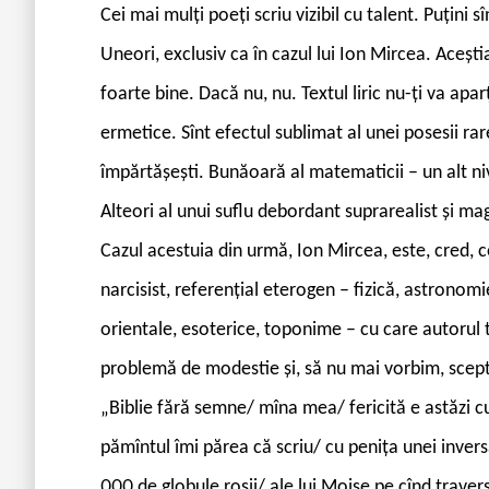
Cei mai mulți poeți scriu vizibil cu talent. Puțini sî
Uneori, exclusiv ca în cazul lui Ion Mircea. Aceștia
foarte bine. Dacă nu, nu. Textul liric nu-ți va apar
ermetice. Sînt efectul sublimat al unei posesii rar
împărtășești. Bunăoară al matematicii – un alt nive
Alteori al unui suflu debordant suprarealist și ma
Cazul acestuia din urmă, Ion Mircea, este, cred, c
narcisist, referențial eterogen – fizică, astronomi
orientale, esoterice, toponime – cu care autorul 
problemă de modestie și, să nu mai vorbim, scepti
„Biblie fără semne/ mîna mea/ fericită e astăzi cu
pămîntul îmi părea că scriu/ cu penița unei invers
000 de globule roșii/ ale lui Moise pe cînd travers