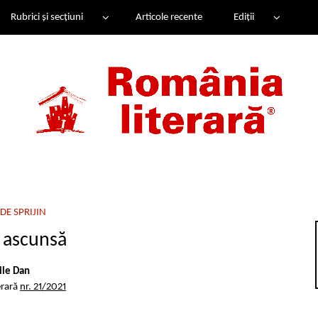
Rubrici și secțiuni
Articole recente
Ediții
DE SPRIJIN
 ascunsă
ile Dan
erară
nr. 21/2021