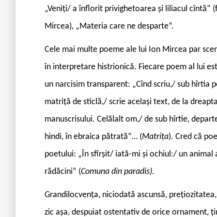
„Veniți/ a înflorit privighetoarea și liliacul cîntă“ 
Mircea), „Materia care ne desparte“.
Cele mai multe poeme ale lui Ion Mircea par scenar
în interpretare histrionică. Fiecare poem al lui 
un narcisim transparent: „Cînd scriu,/ sub hîrtia p
matriță de sticlă,/ scrie același text, de la dreapta
manuscrisului. Celălalt om,/ de sub hîrtie, departe 
hindi, în ebraica pătrată“… (
Matrița
). Cred că po
poetului: „În sfîrșit/ iată-mi și ochiul:/ un animal
rădăcini“ (
Comuna din paradis).
Grandilocvența, niciodată ascunsă, prețiozitatea, re
zic așa, despuiat ostentativ de orice ornament, țin