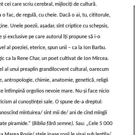
nt cei care scriu cerebral, mijlociți de cultură.
 o fac, de regulă, cu cheie. Dacă o ai, tu, cititorule,
ține. Unele poezii, așadar, sînt criptice cu schepsis,
e și exclusive pe care autorul îți propune să i-o
l al poeziei, eterice, spun unii – ca la Ion Barbu.
gic ca la Rene Char, un poet cultivat de Ion Mircea.
el al unui preaplin grandilocvent cultural, oarecum
e, antropologie, chimie, anatomie, genetică, religii
te întîmpină orgolios nevoie mare. Nu-și face nicio
cism al cunoștinței sale. O spune de-a dreptul:
noscînd mîntuirea/ sînt mii de/ ani de cînd mîngîi
ate piramide.“ (
Biblia fără semne).
Sau: „Cele 5 000
a Marea Roșie/ stele joase roșii le visai sub lentila/