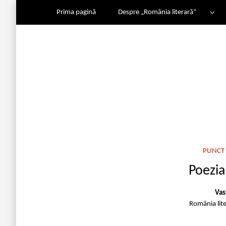
Prima pagină
Despre „România literară”
PUNCT 
Poezia
Vas
România lit