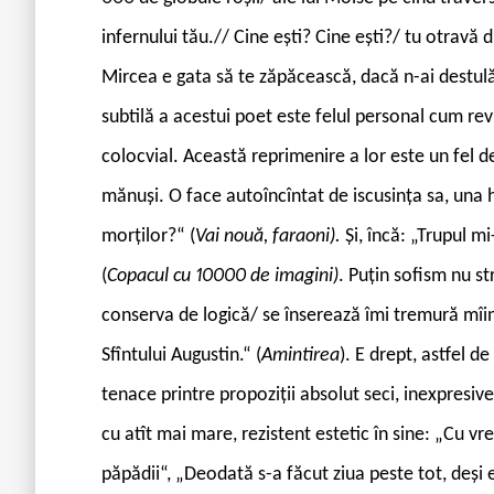
infernului tău.// Cine ești? Cine ești?/ tu otravă 
Mircea e gata să te zăpăcească, dacă n-ai destul
subtilă a acestui poet este felul personal cum revr
colocvial. Această reprimenire a lor este un fel
mănuși. O face autoîncîntat de iscusința sa, una hi
morților?“ (
Vai nouă, faraoni).
Și, încă: „Trupul m
(
Copacul cu 10000 de imagini)
. Puțin sofism nu s
conserva de logică/ se înserează îmi tremură mîini
Sfîntului Augustin.“ (
Amintirea
). E drept, astfel d
tenace printre propoziții absolut seci, inexpresive
cu atît mai mare, rezistent estetic în sine: „Cu v
păpădii“, „Deodată s-a făcut ziua peste tot, deși er