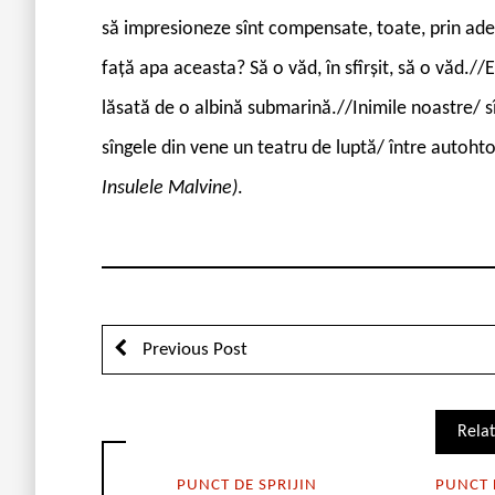
să impresioneze sînt compensate, toate, prin adevăr
față apa aceasta? Să o văd, în sfîrșit, să o văd./
lăsată de o albină submarină.//Inimile noastre/ sî
sîngele din vene un teatru de luptă/ între autohton
Insulele Malvine)
.
Previous Post
Relat
PUNCT DE SPRIJIN
PUNCT 