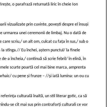
(firește, o parafrază returnată liric în cheie Ion
ii vizualizate prin cuvinte, povești despre el însuși
este urmarea unei ceremonii de limbaj. Nu o dată de
e care scriu,/ un alt om, culcat cu fața în sus,/ sub o
 la stînga.// Eu închei, aștern punctul/ la finele
de-a încheia,/ continuă să scrie febril/ în elină, în
emele scurte poartă cel mai bine marca, amprenta
 arhaic/ cu pene și frunze – //și iată lumina: un ou cu
ferința culturală înaltă, un stil literar gotic, ca să
îndu-se cît mai sus prin contraforți culturali ce vor