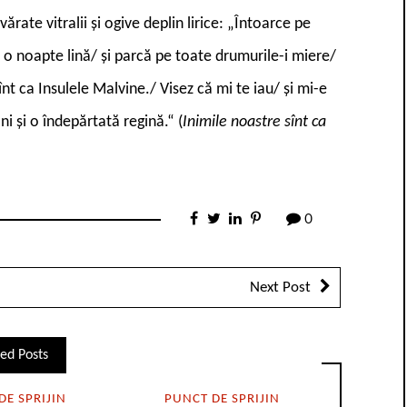
ate vitralii și ogive deplin lirice: „Întoarce pe
/E o noapte lină/ și parcă pe toate drumurile-i miere/
nt ca Insulele Malvine./ Visez că mi te iau/ și mi-e
i și o îndepărtată regină.“ (
Inimile noastre sînt ca
0
Next Post
ed Posts
DE SPRIJIN
PUNCT DE SPRIJIN