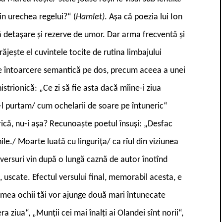
din urechea regelui?“ (
Hamlet)
. Așa că poezia lui Ion
ă detașare și rezerve de umor. Dar arma frecventă și
ăjește el cuvintele tocite de rutina limbajului
 de întoarcere semantică pe dos, precum aceea a unei
strionică: „Ce zi să fie asta dacă mîine-i ziua
i-l purtam/ cum ochelarii de soare pe întuneric“
trică, nu-i așa? Recunoaște poetul însuși: „Desfac
le./ Moarte luată cu lingurița/ ca rîul din viziunea
e versuri vin după o lungă caznă de autor înotînd
, uscate. Efectul versului final, memorabil acesta, e
remea ochii tăi vor ajunge două mari întunecate
a ziua“, „Munții cei mai înalți ai Olandei sînt norii“,