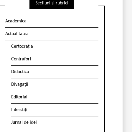
Secțiuni și rubrici
Academica
Actualitatea
Certocrația
Contrafort
Didactica
Divagații
Editorial
Interstiții
Jurnal de idei