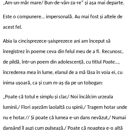
Am-un-măr mare/ Bun-de-vân-za-re” și așa mai departe.
„
Este o compunere… impersonală. Au mai fost și altele de
acest fel.
Abia la cincisprezece-șaisprezece ani am început să
înregistrez în poeme ceva din felul meu de a fi. Recunosc,
de pildă, într-un poem din adolescență, cu titlul
Poate…
,
încrederea mea în lume, elanul de a mă lăsa în voia ei, cu
inima ușoară, ca și cum m-aș da pe un tobogan:
Poate că totul e simplu și clar,/ Noi încâlcim urzeala
„
luminii,/ Flori așezăm laolaltă cu spinii,/ Tragem hotar unde
nu e hotar.// Și poate că lumea e-un dans nevăzut,/ Numai
dansând îl auzi cum pulsează,/ Poate că noaptea e-o altă