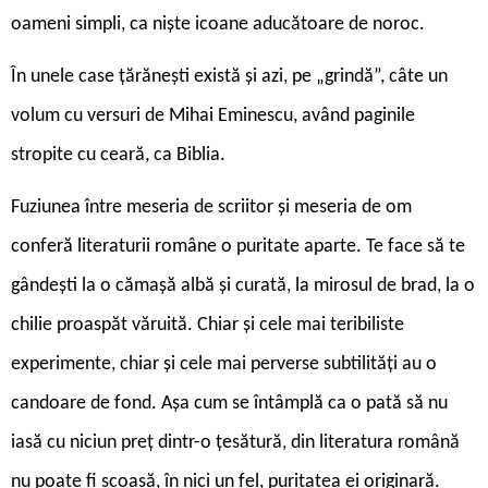
oameni simpli, ca niște icoane aducătoare de noroc.
În unele case țărănești există și azi, pe „grindă”, câte un
volum cu versuri de Mihai Eminescu, având paginile
stropite cu ceară, ca Biblia.
Fuziunea între meseria de scriitor și meseria de om
conferă literaturii române o puritate aparte. Te face să te
gândești la o cămașă albă și curată, la mirosul de brad, la o
chilie proaspăt văruită. Chiar și cele mai teribiliste
experimente, chiar și cele mai perverse subtilități au o
candoare de fond. Așa cum se întâmplă ca o pată să nu
iasă cu niciun preț dintr-o țesătură, din literatura română
nu poate fi scoasă, în nici un fel, puritatea ei originară.