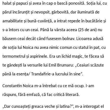
halat și papuci și avea în cap o bască ponosită. Soția lui, cu
părul încărunțit și nevopsit, gârbovită, dar iluminată de
amabilitate și bună-cuviință, a intrat repede în bucătărie și
s-a întors cu un ceai. Până la vârsta aceea (25 de ani) nu
băusem ceai decât când fusesem bolnav. Licoarea adusă
de soția lui Noica nu avea nimic comun cu statul în pat, cu
termometrul și aspirinele. Era un lichid magic, te făcea să
te gândești la versurile lui Emil Brumaru: „Ceaiuri scăzute
până la esența/ Trandafirie-a lucrului în sine”.
Constantin Noica m-a întrebat cu ce mă ocup. I-am
răspuns, fără emfază, că fac critică literară.
Dar cunoașteți greaca veche și latina?”, m-a interogat el
„