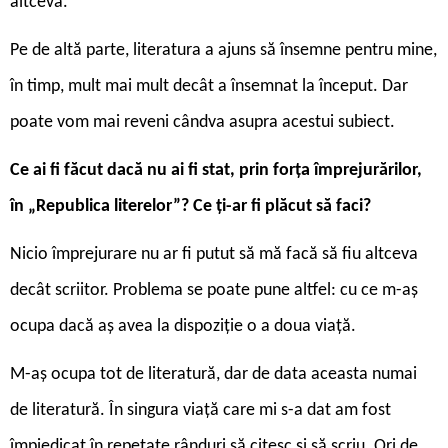
altceva.
Pe de altă parte, literatura a ajuns să însemne pentru mine,
în timp, mult mai mult decât a însemnat la început. Dar
poate vom mai reveni cândva asupra acestui subiect.
Ce ai fi făcut dacă nu ai fi stat, prin forța împrejurărilor,
în „Republica literelor”? Ce ți-ar fi plăcut să faci?
Nicio împrejurare nu ar fi putut să mă facă să fiu altceva
decât scriitor. Problema se poate pune altfel: cu ce m-aș
ocupa dacă aș avea la dispoziție o a doua viață.
M-aș ocupa tot de literatură, dar de data aceasta numai
de literatură. În singura viață care mi s-a dat am fost
împiedicat în repetate rânduri să citesc și să scriu. Ori de