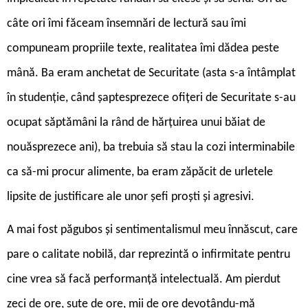
câte ori îmi făceam însemnări de lectură sau îmi
compuneam propriile texte, realitatea îmi dădea peste
mână. Ba eram anchetat de Securitate (asta s-a întâmplat
în studenție, când șaptesprezece ofițeri de Securitate s-au
ocupat săptămâni la rând de hărțuirea unui băiat de
nouăsprezece ani), ba trebuia să stau la cozi interminabile
ca să-mi procur alimente, ba eram zăpăcit de urletele
lipsite de justificare ale unor șefi proști și agresivi.
A mai fost păgubos și sentimentalismul meu înnăscut, care
pare o calitate nobilă, dar reprezintă o infirmitate pentru
cine vrea să facă performanță intelectuală. Am pierdut
zeci de ore, sute de ore, mii de ore devotându-mă