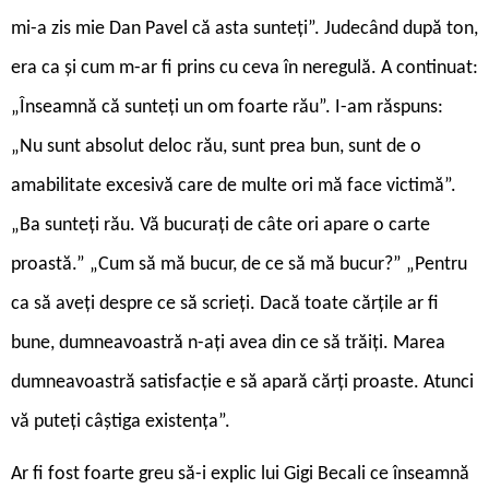
mi-a zis mie Dan Pavel că asta sunteți”. Judecând după ton,
era ca și cum m-ar fi prins cu ceva în neregulă. A continuat:
„Înseamnă că sunteți un om foarte rău”. I-am răspuns:
„Nu sunt absolut deloc rău, sunt prea bun, sunt de o
amabilitate excesivă care de multe ori mă face victimă”.
„Ba sunteți rău. Vă bucurați de câte ori apare o carte
proastă.” „Cum să mă bucur, de ce să mă bucur?” „Pentru
ca să aveți despre ce să scrieți. Dacă toate cărțile ar fi
bune, dumneavoastră n-ați avea din ce să trăiți. Marea
dumneavoastră satisfacție e să apară cărți proaste. Atunci
vă puteți câștiga existența”.
Ar fi fost foarte greu să-i explic lui Gigi Becali ce înseamnă