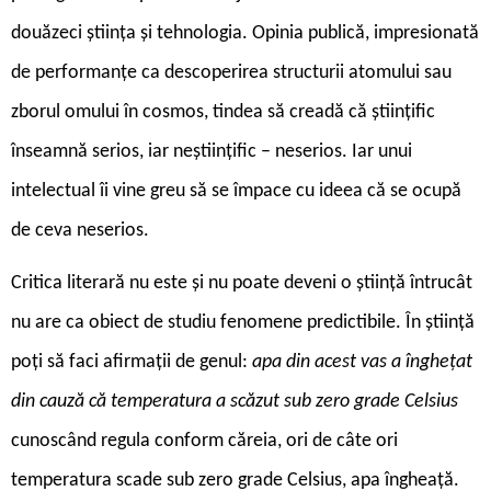
douăzeci știința și tehnologia. Opinia publică, impresionată
de performanțe ca descoperirea structurii atomului sau
zborul omului în cosmos, tindea să creadă că științific
înseamnă serios, iar neștiințific – neserios. Iar unui
intelectual îi vine greu să se împace cu ideea că se ocupă
de ceva neserios.
Critica literară nu este și nu poate deveni o știință întrucât
nu are ca obiect de studiu fenomene predictibile. În știință
poți să faci afirmații de genul:
apa din acest vas a înghețat
din cauză că temperatura a scăzut sub zero grade Celsius
cunoscând regula conform căreia, ori de câte ori
temperatura scade sub zero grade Celsius, apa îngheață.