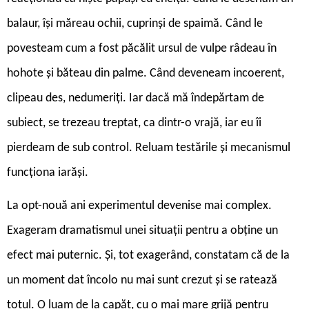
balaur, își măreau ochii, cuprinși de spaimă. Când le
povesteam cum a fost păcălit ursul de vulpe râdeau în
hohote și băteau din palme. Când deveneam incoerent,
clipeau des, nedumeriți. Iar dacă mă îndepărtam de
subiect, se trezeau treptat, ca dintr-o vrajă, iar eu îi
pierdeam de sub control. Reluam testările și mecanismul
funcționa iarăși.
La opt-nouă ani experimentul devenise mai complex.
Exageram dramatismul unei situații pentru a obține un
efect mai puternic. Și, tot exagerând, constatam că de la
un moment dat încolo nu mai sunt crezut și se ratează
totul. O luam de la capăt, cu o mai mare grijă pentru