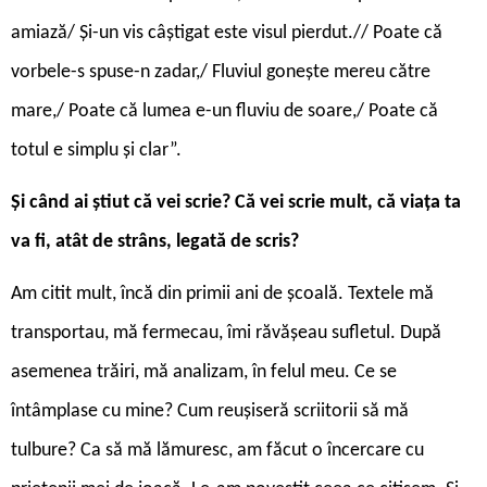
amiază/ Și-un vis câștigat este visul pierdut.// Poate că
vorbele-s spuse-n zadar,/ Fluviul gonește mereu către
mare,/ Poate că lumea e-un fluviu de soare,/ Poate că
totul e simplu și clar”.
Și când ai știut că vei scrie? Că vei scrie mult, că viața ta
va fi, atât de strâns, legată de scris?
Am citit mult, încă din primii ani de școală. Textele mă
transportau, mă fermecau, îmi răvășeau sufletul. După
asemenea trăiri, mă analizam, în felul meu. Ce se
întâmplase cu mine? Cum reușiseră scriitorii să mă
tulbure? Ca să mă lămuresc, am făcut o încercare cu