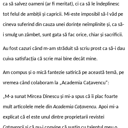
ca să salvez oameni (ar fi meritat), ci ca să le îndeplinesc
tot felul de ambiții și capricii. Mi-este imposibil să-l văd pe
cineva suferind din cauza unei dorințe neîmplinite și, ca să-
i smulg un zâmbet, sunt gata să fac orice, chiar și sacrificii.
Au fost cazuri când m-am străduit să scriu prost ca să-i dau
cuiva satisfacția că scrie mai bine decât mine.
Am compus și o mică fantezie satirică pe această temă, pe
vremea când colaboram la „Academia Cațavencu“
:
M-a sunat Mircea Dinescu și mi-a spus că îi plac foarte
„
mult articolele mele din
Academia Cațavencu
. Apoi mi-a
explicat că el este unul dintre proprietarii revistei
Cațavencii
și că nu-i convine că susțin cu talentul meu o