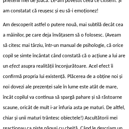
prietenii mei de joacă. Le-am povestit ceea ce citisem. Și
am constatat că reușesc și eu să-i emoționez!
Am descoperit astfel o putere nouă, mai subtilă decât cea
a mâinilor, pe care deja învățasem să o folosesc. (Aveam
să citesc mai târziu, într-un manual de psihologie, că orice
copil se simte încântat când constată că o acțiune a lui are
un
efect
asupra realității înconjurătoare. Acel efect îi
confirmă propria lui existență. Plăcerea de a obține noi și
noi dovezi ale prezenței sale în lume este atât de mare,
încât copilul va continua să spargă pahare și să răstoarne
scaune, oricât de mult i-ar înfuria asta pe maturi. De altfel,
chiar și unii maturi trântesc obiectele!) Ascultătorii mei
reacționau ca niște păpuși cu cheiță. Când le descriam un