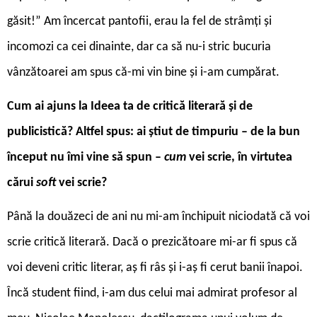
găsit!” Am încercat pantofii, erau la fel de strâmți și
incomozi ca cei dinainte, dar ca să nu-i stric bucuria
vânzătoarei am spus că-mi vin bine și i-am cumpărat.
Cum ai ajuns la Ideea ta de critică literară și de
publicistică? Altfel spus: ai știut de timpuriu – de la bun
început nu îmi vine să spun –
cum
vei scrie, în virtutea
cărui
soft
vei scrie?
Până la douăzeci de ani nu mi-am închipuit niciodată că voi
scrie critică literară. Dacă o prezicătoare mi-ar fi spus că
voi deveni critic literar, aș fi râs și i-aș fi cerut banii înapoi.
Încă student fiind, i-am dus celui mai admirat profesor al