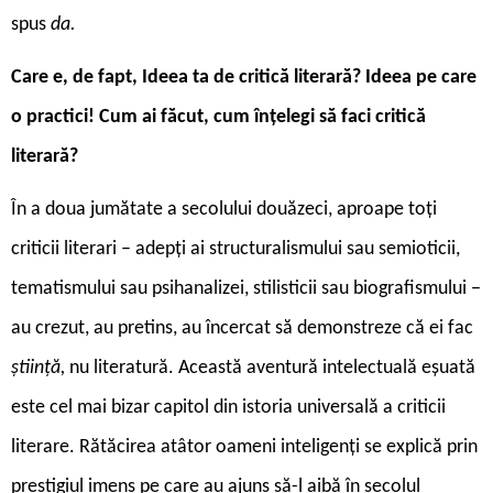
spus
da.
Care e, de fapt, Ideea ta de critică literară? Ideea pe care
o practici! Cum ai făcut, cum înțelegi să faci critică
literară?
În a doua jumătate a secolului douăzeci, aproape toți
criticii literari – adepți ai structuralismului sau semioticii,
tematismului sau psihanalizei, stilisticii sau biografismului −
au crezut, au pretins, au încercat să demonstreze că ei fac
știință,
nu literatură. Această aventură intelectuală eșuată
este cel mai bizar capitol din istoria universală a criticii
literare. Rătăcirea atâtor oameni inteligenți se explică prin
prestigiul imens pe care au ajuns să-l aibă în secolul