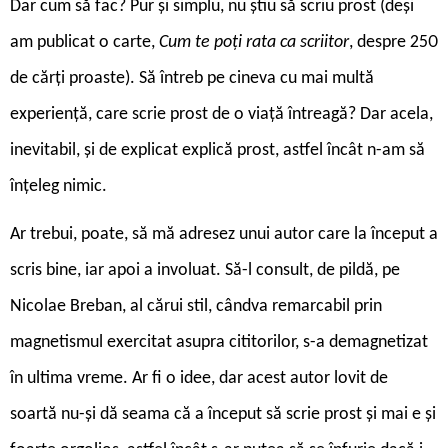
Dar cum să fac? Pur și simplu, nu știu să scriu prost (deși
am publicat o carte,
Cum te poți rata ca scriitor
, despre 250
de cărți proaste). Să întreb pe cineva cu mai multă
experiență, care scrie prost de o viață întreagă? Dar acela,
inevitabil, și de explicat explică prost, astfel încât n-am să
înțeleg nimic.
Ar trebui, poate, să mă adresez unui autor care la început a
scris bine, iar apoi a involuat. Să-l consult, de pildă, pe
Nicolae Breban, al cărui stil, cândva remarcabil prin
magnetismul exercitat asupra cititorilor, s-a demagnetizat
în ultima vreme. Ar fi o idee, dar acest autor lovit de
soartă nu-și dă seama că a început să scrie prost și mai e și