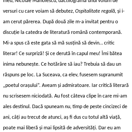
meu, Nicolae Manolescu, dactilograma unui volum de
versuri cu care voiam să debutez,
Ospitalitate regală,
și i-
am cerut părerea. După două zile m-a invitat pentru o
discuție la catedra de literatură română contemporană.
Mi-a spus că este gata să mă susțină să devin… critic
literar! Ce surpriză! Și ce derută în capul meu! Îmi bătea
inima nebunește. Ce hotărâre să iau? Trebuia să dau un
răspuns pe loc. La Suceava, ca elev, fusesem supranumit
„poetul orașului”. Aveam și admiratoare. Iar critică literară
nu scrisesem niciodată. Au fost câteva clipe în care mi-am
ales destinul. Dacă spuneam
nu,
timp de peste cincizeci de
ani, câți au trecut de atunci, aș fi dus cu totul altă viață,
poate mai liberă și mai lipsită de adversități. Dar eu am