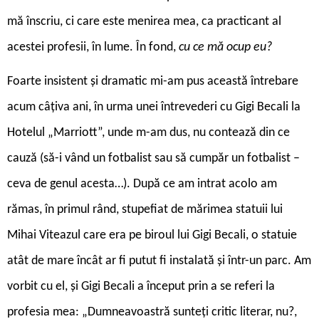
mă înscriu, ci care este menirea mea, ca practicant al
acestei profesii, în lume. În fond,
cu ce mă ocup eu?
Foarte insistent și dramatic mi-am pus această întrebare
acum câțiva ani, în urma unei întrevederi cu Gigi Becali la
Hotelul „Marriott”, unde m-am dus, nu contează din ce
cauză (să-i vând un fotbalist sau să cumpăr un fotbalist –
ceva de genul acesta…). După ce am intrat acolo am
rămas, în primul rând, stupefiat de mărimea statuii lui
Mihai Viteazul care era pe biroul lui Gigi Becali, o statuie
atât de mare încât ar fi putut fi instalată și într-un parc. Am
vorbit cu el, și Gigi Becali a început prin a se referi la
profesia mea: „Dumneavoastră sunteți critic literar, nu?,