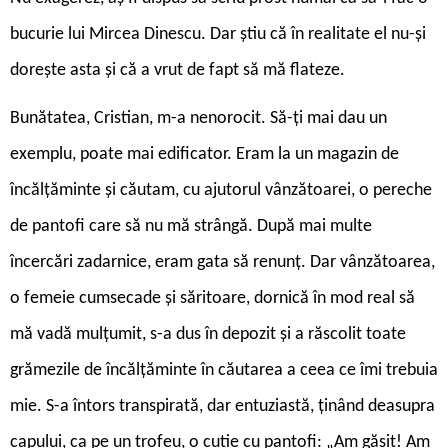
bucurie lui Mircea Dinescu. Dar știu că în realitate el nu-și
dorește asta și că a vrut de fapt să mă flateze.
Bunătatea, Cristian, m-a nenorocit. Să-ți mai dau un
exemplu, poate mai edificator. Eram la un magazin de
încălțăminte și căutam, cu ajutorul vânzătoarei, o pereche
de pantofi care să nu mă strângă. După mai multe
încercări zadarnice, eram gata să renunț. Dar vânzătoarea,
o femeie cumsecade și săritoare, dornică în mod real să
mă vadă mulțumit, s-a dus în depozit și a răscolit toate
grămezile de încălțăminte în căutarea a ceea ce îmi trebuia
mie. S-a întors transpirată, dar entuziastă, ținând deasupra
capului, ca pe un trofeu, o cutie cu pantofi: „Am găsit! Am