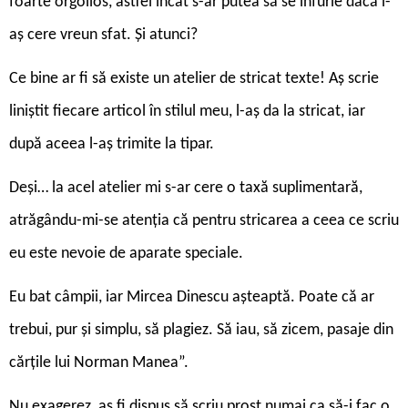
foarte orgolios,
astfel încât s-ar putea să se înfurie dacă i-
aș cere vreun sfat. Și atunci?
Ce bine ar fi să existe un atelier de stricat texte! Aș scrie
liniștit fiecare articol în stilul meu, l-aș da la stricat, iar
după aceea l-aș trimite la tipar.
Deși… la acel atelier mi s-ar cere o taxă suplimentară,
atrăgându-mi-se atenția că pentru stricarea a ceea ce scriu
eu este nevoie de aparate speciale.
Eu bat câmpii, iar Mircea Dinescu așteaptă. Poate că ar
trebui, pur și simplu, să plagiez. Să iau, să zicem, pasaje din
cărțile lui Norman Manea”.
Nu exagerez, aș fi dispus să scriu prost numai ca să-i fac o