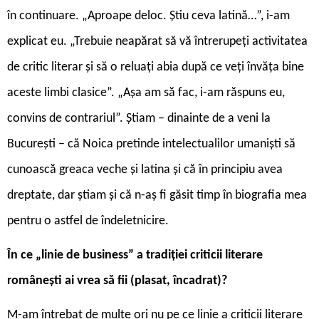
în continuare. „Aproape deloc. Știu ceva latină…”, i-am
explicat eu. „Trebuie neapărat să vă întrerupeți activitatea
de critic literar și să o reluați abia după ce veți învăța bine
aceste limbi clasice”. „Așa am să fac, i-am răspuns eu,
convins de contrariul”. Știam – dinainte de a veni la
București – că Noica pretinde intelectualilor umaniști să
cunoască greaca veche și latina și că în principiu avea
dreptate, dar știam și că n-aș fi găsit timp în biografia mea
pentru o astfel de îndeletnicire.
În ce „linie de business” a tradiției criticii literare
românești ai vrea să fii (plasat, încadrat)?
M-am întrebat de multe ori nu pe ce linie a criticii literare