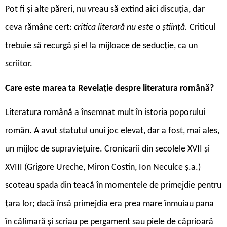
Pot fi și alte păreri, nu vreau să extind aici discuția, dar
ceva rămâne cert:
critica literară nu este o știință.
Criticul
trebuie să recurgă și el la mijloace de seducție, ca un
scriitor.
Care este marea ta Revelație despre literatura română?
Literatura română a însemnat mult în istoria poporului
român. A avut statutul unui joc elevat, dar a fost, mai ales,
un mijloc de supraviețuire. Cronicarii din secolele XVII și
XVIII (Grigore Ureche, Miron Costin, Ion Neculce ș.a.)
scoteau spada din teacă în momentele de primejdie pentru
țara lor; dacă însă primejdia era prea mare înmuiau pana
în călimară și scriau pe pergament sau piele de căprioară