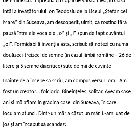
de Eminescu. Împreună cu copiii de vârsta mea, în clasa
întâi a învățătorului Ion Teodosiu de la Liceul „Ștefan cel
Mare” din Suceava, am descoperit, uimit, că rostind fără
pauză între ele vocalele „o” și „i” spun de fapt cuvântul
„oi”. Formidabilă invenția asta, scrisul: să notezi cu numai
douăzeci-treizeci de semne (în cazul limbii române – 26 de
litere și 5 semne diacritice) sute de mii de cuvinte!
Înainte de a începe să scriu, am compus versuri oral. Am
fost un creator… folcloric. Bineînțeles, solitar. Aveam șase
ani și mă aflam în grădina casei din Suceava, în care
locuiam atunci. Dintr-un măr a căzut un măr. L-am luat de
jos și am început să scandez: