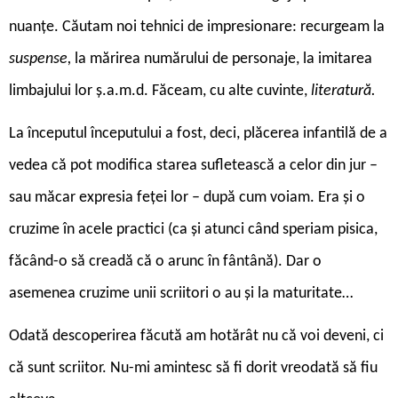
nuanțe. Căutam noi tehnici de impresionare: recurgeam la
suspense,
la mărirea numărului de personaje, la imitarea
limbajului lor ș.a.m.d. Făceam, cu alte cuvinte,
literatură.
La începutul începutului a fost, deci, plăcerea infantilă de a
vedea că pot modifica starea sufletească a celor din jur –
sau măcar expresia feței lor – după cum voiam. Era și o
cruzime în acele practici (ca și atunci când speriam pisica,
făcând-o să creadă că o arunc în fântână). Dar o
asemenea cruzime unii scriitori o au și la maturitate…
Odată descoperirea făcută am hotărât nu că voi deveni, ci
că sunt scriitor. Nu-mi amintesc să fi dorit vreodată să fiu