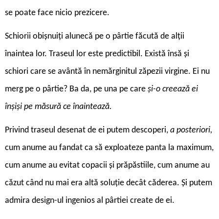
se poate face nicio prezicere.
Schiorii obișnuiți alunecă pe o pârtie făcută de alții
înaintea lor. Traseul lor este predictibil. Există însă și
schiori care se avântă în nemărginitul zăpezii virgine. Ei nu
merg pe o pârtie? Ba da, pe una pe care
și-o creează ei
înșiși pe măsură ce înaintează.
Privind traseul desenat de ei putem descoperi,
a posteriori,
cum anume au fandat ca să exploateze panta la maximum,
cum anume au evitat copacii și prăpăstiile, cum anume au
căzut când nu mai era altă soluție decât căderea. Și putem
admira design-ul ingenios al pârtiei create de ei.