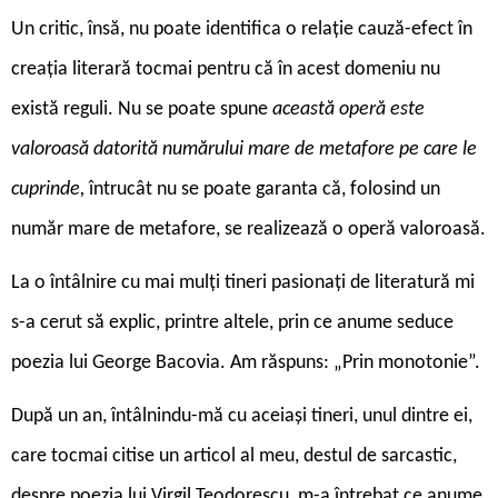
Un critic, însă, nu poate identifica o relație cauză-efect în
creația literară tocmai pentru că în acest domeniu nu
există reguli. Nu se poate spune
această operă este
valoroasă datorită numărului mare de metafore pe care le
cuprinde,
întrucât nu se poate garanta că, folosind un
număr mare de metafore, se realizează o operă valoroasă.
La o întâlnire cu mai mulți tineri pasionați de literatură mi
s-a cerut să explic, printre altele, prin ce anume seduce
poezia lui George Bacovia. Am răspuns: „Prin monotonie”.
După un an, întâlnindu-mă cu aceiași tineri, unul dintre ei,
care tocmai citise un articol al meu, destul de sarcastic,
despre poezia lui Virgil Teodorescu, m-a întrebat ce anume