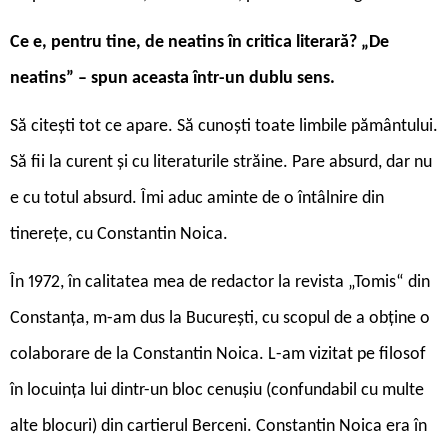
Ce e, pentru tine, de neatins în critica literară? „De
neatins” – spun aceasta într-un dublu sens.
Să citești tot ce apare. Să cunoști toate limbile pământului.
Să fii la curent și cu literaturile străine. Pare absurd, dar nu
e cu totul absurd. Îmi aduc aminte de o întâlnire din
tinerețe, cu Constantin Noica.
În 1972, în calitatea mea de redactor la revista „Tomis“ din
Constanța, m-am dus la București, cu scopul de a obține o
colaborare de la Constantin
Noica. L-am vizitat pe filosof
în locuința lui dintr-un bloc cenușiu (confundabil cu multe
alte blocuri) din cartierul Berceni. Constantin Noica era în