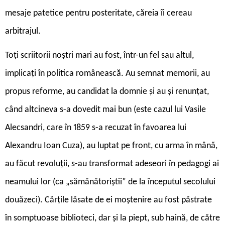
mesaje patetice pentru posteritate, căreia îi cereau
arbitrajul.
Toți scriitorii noștri mari au fost, într-un fel sau altul,
implicați în politica românească. Au semnat memorii, au
propus reforme, au candidat la domnie și au și renunțat,
când altcineva s-a dovedit mai bun (este cazul lui Vasile
Alecsandri, care în 1859 s-a recuzat în favoarea lui
Alexandru Ioan Cuza), au luptat pe front, cu arma în mână,
au făcut revoluții, s-au transformat adeseori în pedagogi ai
neamului lor (ca „sămănătoriștii” de la începutul secolului
douăzeci). Cărțile lăsate de ei moștenire au fost păstrate
în somptuoase biblioteci, dar și la piept, sub haină, de către