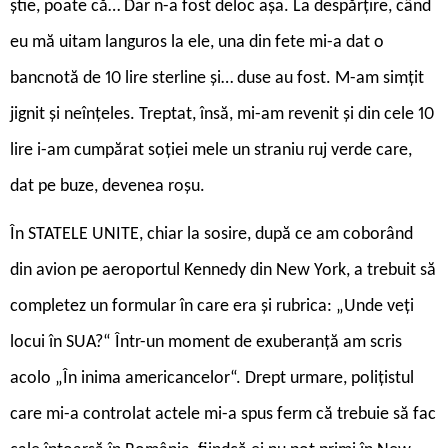
știe, poate că… Dar n-a fost deloc așa. La despărțire, când
eu mă uitam languros la ele, una din fete mi-a dat o
bancnotă de 10 lire sterline și… duse au fost. M-am simțit
jignit și neînțeles. Treptat, însă, mi-am revenit și din cele 10
lire i-am cumpărat soției mele un straniu ruj verde care,
dat pe buze, devenea roșu.
În STATELE UNITE, chiar la sosire, după ce am coborând
din avion pe aeroportul Kennedy din New York, a trebuit să
completez un formular în care era și rubrica: „Unde veți
locui în SUA?“ Într-un moment de exuberanță am scris
acolo „În inima americancelor“. Drept urmare, polițistul
care mi-a controlat actele mi-a spus ferm că trebuie să fac