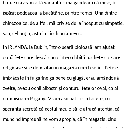
bob. Eu aveam altă variantă – mă gândeam că mi-aș fi
ispășit pedeapsa la bucătărie, printre femei. Una dintre
chinezoaice, de altfel, mă privise de la început cu simpatie,
sau, cel puțin, asta îmi închipuiam eu…
În IRLANDA, la Dublin, într-o seară ploioasă, am ajutat
două fete care descărcau dintr-o dubiță pachete cu ziare
religioase și le depozitau în magazia unei biserici. Fetele,
îmbrăcate în fulgarine galbene cu glugă, erau amândouă
zvelte, aveau ochii albaștri și conturul fețelor oval, ca al
domnișoarei Pogany. M-am asociat lor în tăcere, cu
speranța secretă că gestul meu o să le atragă atenția, că
muncind împreună ne vom apropia, că în magazie, cine