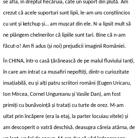
se afla, în dreptul fiecăruia, câte un suport din plută. Am
crezut că acele suporturi sunt lipii, le-am uns conștiincios
cu unt și ketchup și… am mușcat din ele. N-a lipsit mult să
ne plângem chelnerilor că lipiile sunt tari. Bine că n-am
făcut-o! Am fi adus (și noi) prejudicii imaginii României.
În CHINA, într-o casă țărănească de pe malul fluviului Ianțî,
în care am intrat ca musafiri nepoftiți, dintr-o curiozitate
insațiabilă, eu și alți patru scriitori români (Eugen Uricaru,
Ion Mircea, Cornel Ungureanu și Vasile Dan), am fost
primiți cu bunăvoință și tratați cu turte de orez. M-am
uitat prin încăpere (era la etaj, la parter locuiau vitele) și
am descoperit o vatră deschisă, deasupra căreia atârna, de