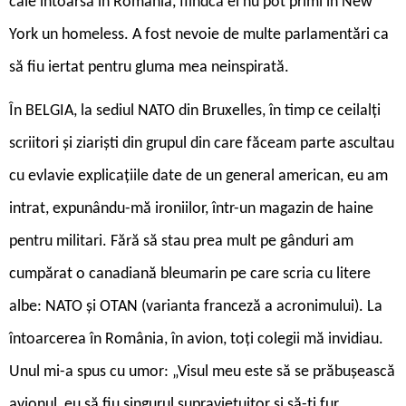
cale întoarsă în România, fiindcă ei nu pot primi în New
York un homeless. A fost nevoie de multe parlamentări ca
să fiu iertat pentru gluma mea neinspirată.
În BELGIA, la sediul NATO din Bruxelles, în timp ce ceilalți
scriitori și ziariști din grupul din care făceam parte ascultau
cu evlavie explicațiile date de un general american, eu am
intrat, expunându-mă ironiilor, într-un magazin de haine
pentru militari. Fără să stau prea mult pe gânduri am
cumpărat o canadiană bleumarin pe care scria cu litere
albe: NATO și OTAN (varianta franceză a acronimului). La
întoarcerea în România, în avion, toți colegii mă invidiau.
Unul mi-a spus cu umor: „Visul meu este să se prăbușească
avionul, eu să fiu singurul supraviețuitor și să-ți fur