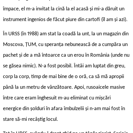
împace, el m-a invitat la cină la el acasă și mi-a dăruit un
instrument ingenios de făcut piure din cartofi (îl am și azi).
În URSS (în 1988) am stat la coadă la unt, la un magazin din
Moscova, ȚUM, cu speranța nebunească de a cumpăra un
pachet și de a mă întoarce ca un erou în România (unde nu
se găsea nimic). N-a fost posibil. Întâi am luptat din greu,
corp la corp, timp de mai bine de o oră, ca să mă apropii
până la un metru de vânzătoare. Apoi, rusoaicele masive
între care eram înghesuit m-au eliminat cu mișcări
energice din șolduri în afara îmbulzelii și n-am mai fost în
stare să-mi recâștig locul.