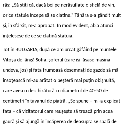
râs: „Să știți că, dacă bei pe nerăsuflate o sticlă de vin,
orice statuie începe să se clatine.“ Tânăra s-a gândit mult
și, în sfârșit, m-a aprobat. În mod evident, abia atunci
înțelesese de ce se clatină statuia.
Tot în BULGARIA, după ce am urcat gâfâind pe muntele
Vitoșa de lângă Sofia, șoferul (care își lăsase mașina
undeva, jos) și fata frumoasă desemnați de gazde să mă
însoțească mi-au arătat o peșteră mai puțin obișnuită,
care avea o deschizătură cu diametrul de 40-50 de
centimetri în tavanul de piatră. „Se spune – mi-a explicat
fata – că vizitatorul care reușește să treacă prin acea
gaură și să ajungă în încăperea de deasupra se spală de