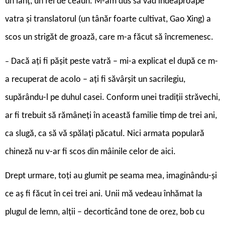
un lanț, un fel de ceaun. M-am dus să văd îndeaproape
vatra și translatorul (un tânăr foarte cultivat, Gao Xing) a
scos un strigăt de groază, care m-a făcut să încremenesc.
Dacă ați fi pășit peste vatră – mi-a explicat el după ce m-
–
a recuperat de acolo – ați fi săvârșit un sacrilegiu,
supărându-l pe duhul casei. Conform unei tradiții străvechi,
ar fi trebuit să rămâneți în această familie timp de trei ani,
ca slugă, ca să vă spălați păcatul. Nici armata populară
chineză nu v-ar fi scos din mâinile celor de aici.
Drept urmare, toți au glumit pe seama mea, imaginându-și
ce aș fi făcut în cei trei ani. Unii mă vedeau înhămat la
plugul de lemn, alții – decorticând tone de orez, bob cu