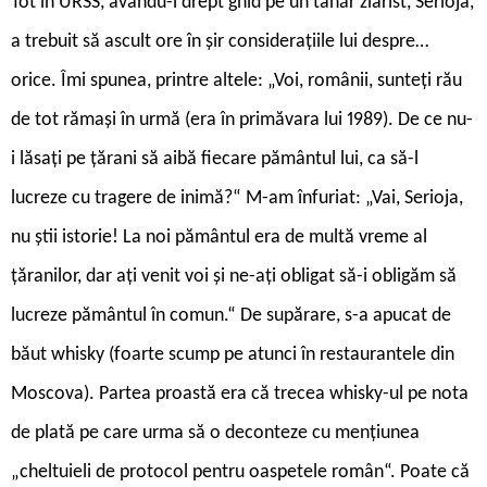
Tot în URSS, avându-l drept ghid pe un tânăr ziarist, Serioja,
a trebuit să ascult ore în șir considerațiile lui despre…
orice. Îmi spunea, printre altele: „Voi, românii, sunteți rău
de tot rămași în urmă (era în primăvara lui 1989). De ce nu-
i lăsați pe țărani să aibă fiecare pământul lui, ca să-l
lucreze cu tragere de inimă?“ M-am înfuriat: „Vai, Serioja,
nu știi istorie! La noi pământul era de multă vreme al
țăranilor, dar ați venit voi și ne-ați obligat să-i obligăm să
lucreze pământul în comun.“ De supărare, s-a apucat de
băut whisky (foarte scump pe atunci în restaurantele din
Moscova). Partea proastă era că trecea whisky-ul pe nota
de plată pe care urma să o deconteze cu mențiunea
„cheltuieli de protocol pentru oaspetele român“. Poate că