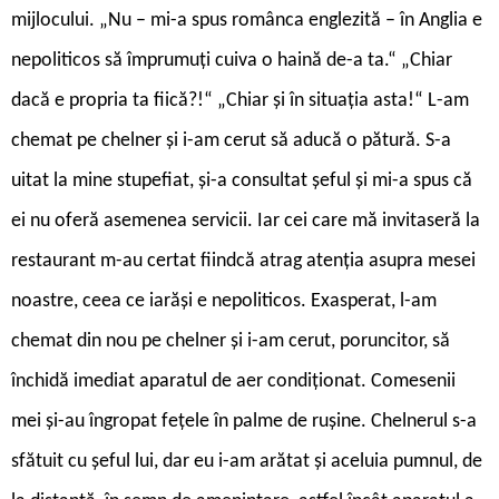
mijlocului. „Nu – mi-a spus românca englezită – în Anglia e
nepoliticos să împrumuți cuiva o haină de-a ta.“ „Chiar
dacă e propria ta fiică?!“ „Chiar și în situația asta!“ L-am
chemat pe chelner și i-am cerut să aducă o pătură. S-a
uitat la mine stupefiat, și-a consultat șeful și mi-a spus că
ei nu oferă asemenea servicii. Iar cei care mă invitaseră la
restaurant m-au certat fiindcă atrag atenția asupra mesei
noastre, ceea ce iarăși e nepoliticos. Exasperat, l-am
chemat din nou pe chelner și i-am cerut, poruncitor, să
închidă imediat aparatul de aer condiționat. Comesenii
mei și-au îngropat fețele în palme de rușine. Chelnerul s-a
sfătuit cu șeful lui, dar eu i-am arătat și aceluia pumnul, de