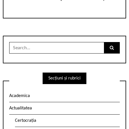
Search
for:
Secțiuni și rubrici
Academica
Actualitatea
Certocrația