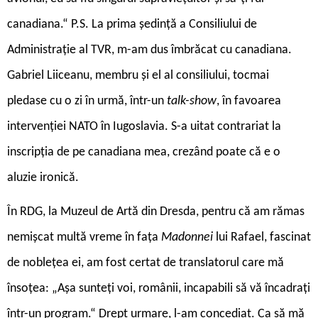
canadiana.“ P.S. La prima ședință a Consiliului de
Administrație al TVR, m-am dus îmbrăcat cu canadiana.
Gabriel Liiceanu, membru și el al consiliului, tocmai
pledase cu o zi în urmă, într-un
talk-show
, în favoarea
intervenției NATO în Iugoslavia. S-a uitat contrariat la
inscripția de pe canadiana mea, crezând poate că e o
aluzie ironică.
În RDG, la Muzeul de Artă din Dresda, pentru că am rămas
nemișcat multă vreme în fața
Madonnei
lui Rafael, fascinat
de noblețea ei, am fost certat de translatorul care mă
însoțea: „Așa sunteți voi, românii, incapabili să vă încadrați
într-un program.“ Drept urmare, l-am concediat. Ca să mă