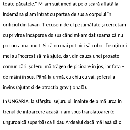
toate păcatele.“ M-am suit imediat pe o scară aflată la
îndemână și am intrat cu partea de sus a corpului în
orificiul din tavan. Trecusem de el pe jumătate și cercetam
cu privirea încăperea de sus când mi-am dat seama că nu
pot urca mai mult. Și că nu mai pot nici să cobor. Însoțitorii
mei au încercat să mă ajute, dar, din cauza unei proaste
comunicări, șoferul mă trăgea de picioare în jos, iar fata –
de mâini în sus. Până la urmă, cu chiu cu vai, șoferul a
învins (ajutat și de atracția gravițională).
În UNGARIA, la sfârșitul sejurului, înainte de a mă urca în
trenul de întoarcere acasă, i-am spus translatoarei (o
unguroaică superbă) că îi dau Ardealul dacă mă lasă să o