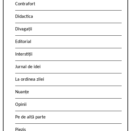
Contrafort
Didactica
Divagații
Editorial
Interstiții
Jurnal de idei
La ordinea zilei
Nuanțe
Opinii
Pe de altă parte
Pieziș