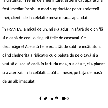
la distanță, în semn de amenințare, astfel încât aparatul a
fost imediat închis. În mod surprinzător pentru prietenii
mei, clienții de la celelalte mese m-au… aplaudat.
În FRANȚA, la micul dejun, mi s-a adus, în afară de o chiflă
și o cană de ceai, o singură felie de cașcaval. Ce
dezamăgire! Această felie era atât de subțire încât atunci
când chelnerița a ridicat-o cu o paletă de pe o tavă și a
vrut să o lase să cadă în farfuria mea, n-a căzut, ci a planat
și a aterizat lin la celălalt capăt al mesei, pe fața de masă
de un alb imaculat.
0