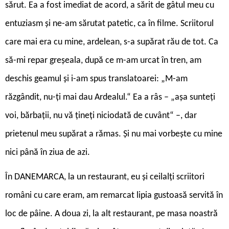
sărut. Ea a fost imediat de acord, a sărit de gâtul meu cu
entuziasm și ne-am sărutat patetic, ca în filme. Scriitorul
care mai era cu mine, ardelean, s-a supărat rău de tot. Ca
să-mi repar greșeala, după ce m-am urcat în tren, am
deschis geamul și i-am spus translatoarei: „M-am
răzgândit, nu-ți mai dau Ardealul.“ Ea a râs – „așa sunteți
voi, bărbații, nu vă țineți niciodată de cuvânt“ –, dar
prietenul meu supărat a rămas. Și nu mai vorbește cu mine
nici până în ziua de azi.
În DANEMARCA, la un restaurant, eu și ceilalți scriitori
români cu care eram, am remarcat lipia gustoasă servită în
loc de pâine. A doua zi, la alt restaurant, pe masa noastră