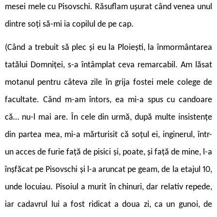
mesei mele cu Pisovschi. Răsuflam ușurat când venea unul
dintre soți să-mi ia copilul de pe cap.
(Când a trebuit să plec și eu la Ploiești, la înmormântarea
tatălui Domniței, s-a întâmplat ceva remarcabil. Am lăsat
motanul pentru câteva zile în grija fostei mele colege de
facultate. Când m-am întors, ea mi-a spus cu candoare
că… nu-l mai are. În cele din urmă, după multe insistențe
din partea mea, mi-a mărturisit că soțul ei, inginerul, într-
un acces de furie față de pisici și, poate, și față de mine, l-a
înșfăcat pe Pisovschi și l-a aruncat pe geam, de la etajul 10,
unde locuiau. Pisoiul a murit în chinuri, dar relativ repede,
iar cadavrul lui a fost ridicat a doua zi, ca un gunoi, de