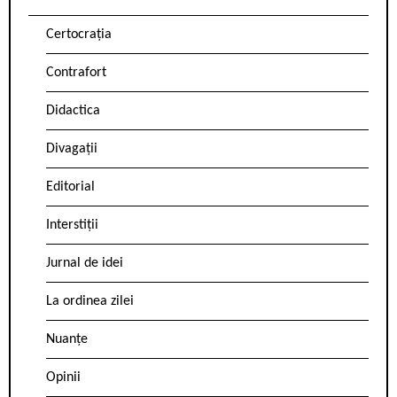
Certocrația
Contrafort
Didactica
Divagații
Editorial
Interstiții
Jurnal de idei
La ordinea zilei
Nuanțe
Opinii