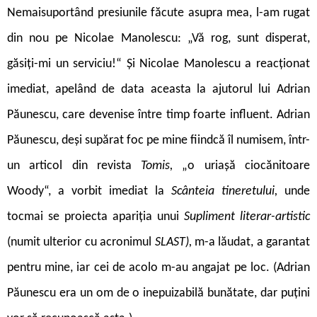
Nemaisuportând presiunile făcute asupra mea, l-am rugat
din nou pe Nicolae Manolescu: „Vă rog, sunt disperat,
găsiți-mi un serviciu!“ Și Nicolae Manolescu a reacționat
imediat, apelând de data aceasta la ajutorul lui Adrian
Păunescu, care devenise între timp foarte influent. Adrian
Păunescu, deși supărat foc pe mine fiindcă îl numisem, într-
un articol din revista
Tomis,
„o uriașă ciocănitoare
Woody“, a vorbit imediat la
Scânteia tineretului,
unde
tocmai se proiecta apariția unui
Supliment literar-artistic
(numit ulterior cu acronimul
SLAST),
m-a lăudat, a garantat
pentru mine, iar cei de acolo m-au angajat pe loc. (Adrian
Păunescu era un om de o inepuizabilă bunătate, dar puțini