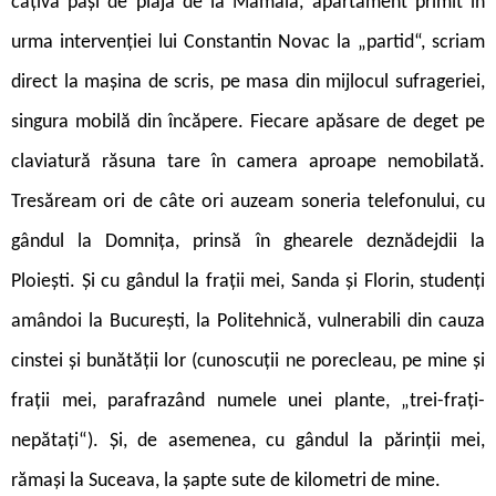
câțiva pași de plaja de la Mamaia, apartament primit în
urma intervenției lui Constantin Novac la „partid“, scriam
direct la mașina de scris, pe masa din mijlocul sufrageriei,
singura mobilă din încăpere. Fiecare apăsare de deget pe
claviatură răsuna tare în camera aproape nemobilată.
Tresăream ori de câte ori auzeam soneria telefonului, cu
gândul la Domnița, prinsă în ghearele deznădejdii la
Ploiești. Și cu gândul la frații mei, Sanda și Florin, studenți
amândoi la București, la Politehnică, vulnerabili din cauza
cinstei și bunătății lor (cunoscuții ne porecleau, pe mine și
frații mei, parafrazând numele unei plante, „trei-frați-
nepătați“). Și, de asemenea, cu gândul la părinții mei,
rămași la Suceava, la șapte sute de kilometri de mine.