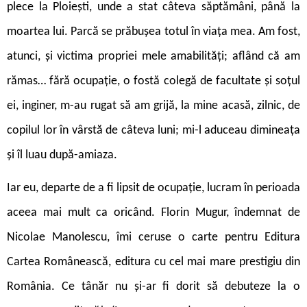
plece la Ploiești, unde a stat câteva săptămâni, până la
moartea lui. Parcă se prăbușea totul în viața mea. Am fost,
atunci, și victima propriei mele amabilități; aflând că am
rămas… fără ocupație, o fostă colegă de facultate și soțul
ei, inginer, m-au rugat să am grijă, la mine acasă, zilnic, de
copilul lor în vârstă de câteva luni; mi-l aduceau dimineața
și îl luau după-amiaza.
Iar eu, departe de a fi lipsit de ocupație, lucram în perioada
aceea mai mult ca oricând. Florin Mugur, îndemnat de
Nicolae Manolescu, îmi ceruse o carte pentru Editura
Cartea Românească, editura cu cel mai mare prestigiu din
România. Ce tânăr nu și-ar fi dorit să debuteze la o