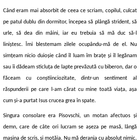
Când eram mai absorbit de ceea ce scriam, copilul, culcat
pe patul dublu din dormitor, începea să plângă strident, să
urle, să dea din mâini, iar eu trebuia să mă duc să-l
liniștesc. Îmi blestemam zilele ocupându-mă de el. Nu
simțeam nicio duioșie când îl luam îm brațe și îl legănam
sau îi dădeam sticluța de lapte prevăzută cu biberon, dar o
făceam cu conștiinciozitate, dintr-un sentiment al
răspunderii pe care l-am cărat cu mine toată viața, așa
cum și-a purtat Isus crucea grea în spate.
Singura consolare era Pisovschi, un motan afectuos și
demn, care de câte ori lucram se așeza pe masă, lângă
mașina de scris, și moțăia. Nu mă deranja cu absolut nimic.