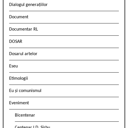
Dialogul generațiilor
Document
Documentar RL
DOSAR
Dosarul artelor
Eseu
Etimologii
Eu și comunismul
Eveniment
Bicentenar
Centenar I.D. Sîrbu