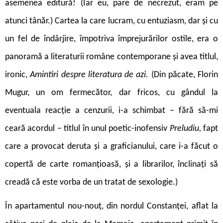
asemenea editură! (Iar eu, pare de necrezut, eram pe
atunci tânăr.) Cartea la care lucram, cu entuziasm, dar și cu
un fel de îndârjire, împotriva împrejurărilor ostile, era o
panoramă a literaturii române contemporane și avea titlul,
ironic,
Amintiri despre literatura de azi.
(Din păcate, Florin
Mugur, un om fermecător, dar fricos, cu gândul la
eventuala reacție a cenzurii, i-a schimbat – fără să-mi
ceară acordul – titlul în unul poetic-inofensiv
Preludiu,
fapt
care a provocat deruta și a graficianului, care i-a făcut o
copertă de carte romanțioasă, și a librarilor, înclinați să
creadă că este vorba de un tratat de sexologie.)
În apartamentul nou-nouț, din nordul Constanței, aflat la