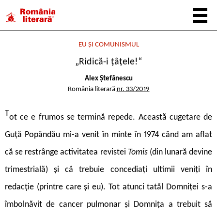
EU ȘI COMUNISMUL
„Ridică-i țâțele!“
Alex Ștefănescu
România literară
nr. 33/2019
T
ot ce e frumos se termină repede. Această cugetare de
Guță Popândău mi-a venit în minte în 1974 când am aflat
că se restrânge activitatea revistei
Tomis
(din lunară devine
trimestrială) și că trebuie concediați ultimii veniți în
redacție (printre care și eu). Tot atunci tatăl Domniței s-a
îmbolnăvit de cancer pulmonar și Domnița a trebuit să