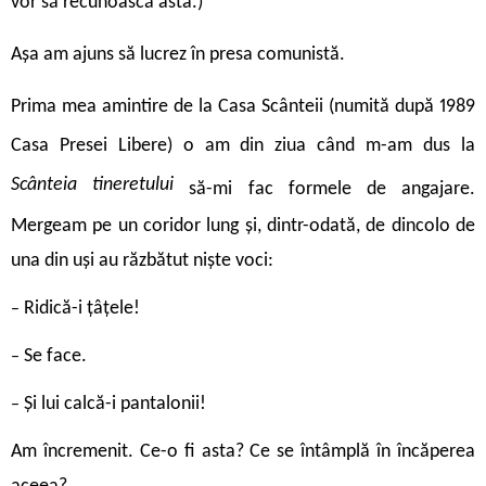
vor să recunoască asta.)
Așa am ajuns să lucrez în presa comunistă.
Prima mea amintire de la Casa Scânteii (numită după 1989
Casa Presei Libere) o am din ziua când m-am dus la
Scânteia tineretului
să-mi fac formele de angajare.
Mergeam pe un coridor lung și, dintr-odată, de dincolo de
una din uși au răzbătut niște voci:
Ridică-i țâțele!
–
Se face.
–
Și lui calcă-i pantalonii!
–
Am încremenit. Ce-o fi asta? Ce se întâmplă în încăperea