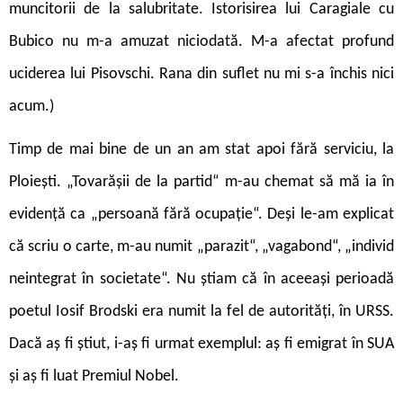
muncitorii de la salubritate. Istorisirea lui Caragiale cu
Bubico nu m-a amuzat niciodată. M-a afectat profund
uciderea lui Pisovschi. Rana din suflet nu mi s-a închis nici
acum.)
Timp de mai bine de un an am stat apoi fără serviciu, la
Ploiești. „Tovarășii de la partid“ m-au chemat să mă ia în
evidență ca „persoană fără ocupație“. Deși le-am explicat
că scriu o carte, m-au numit „parazit“, „vagabond“, „individ
neintegrat în societate“. Nu știam că în aceeași perioadă
poetul Iosif Brodski era numit la fel de autorități, în URSS.
Dacă aș fi știut, i-aș fi urmat exemplul: aș fi emigrat în SUA
și aș fi luat Premiul Nobel.