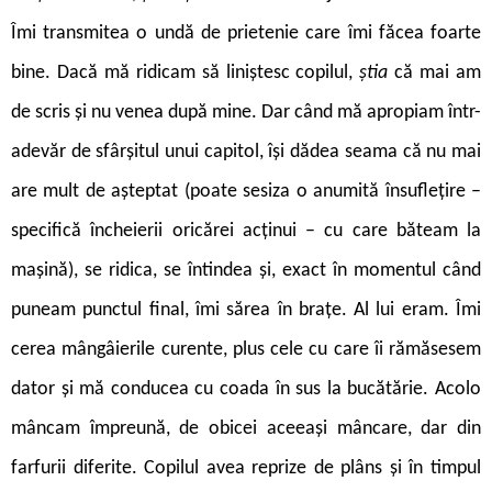
Îmi transmitea o undă de prietenie care îmi făcea foarte
bine. Dacă mă ridicam să liniștesc copilul,
știa
că mai am
de scris și nu venea după mine. Dar când mă apropiam într-
adevăr de sfârșitul unui capitol, își dădea seama că nu mai
are mult de așteptat (poate sesiza o anumită însuflețire –
specifică încheierii oricărei acținui – cu care băteam la
mașină), se ridica, se întindea și, exact în momentul când
puneam punctul final, îmi sărea în brațe. Al lui eram. Îmi
cerea mângâierile curente, plus cele cu care îi rămăsesem
dator și mă conducea cu coada în sus la bucătărie. Acolo
mâncam împreună, de obicei aceeași mâncare, dar din
farfurii diferite. Copilul avea reprize de plâns și în timpul