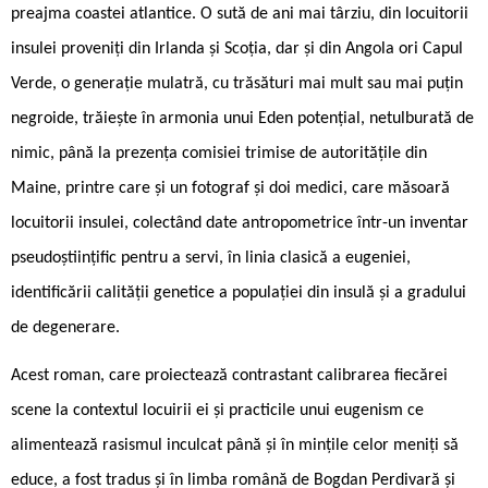
preajma coastei atlantice. O sută de ani mai târziu, din locuitorii
insulei proveniți din Irlanda și Scoția, dar și din Angola ori Capul
Verde, o generație mulatră, cu trăsături mai mult sau mai puțin
negroide, trăiește în armonia unui Eden potențial, netulburată de
nimic, până la prezența comisiei trimise de autoritățile din
Maine, printre care și un fotograf și doi medici, care măsoară
locuitorii insulei, colectând date antropometrice într-un inventar
pseudoștiințific pentru a servi, în linia clasică a eugeniei,
identificării calității genetice a populației din insulă și a gradului
de degenerare.
Acest roman, care pro­iectează contrastant calibrarea fiecărei
scene la contextul locuirii ei și practicile unui eugenism ce
alimentează rasismul inculcat până și în mințile celor meniți să
educe, a fost tradus și în limba română de Bogdan Perdivară și