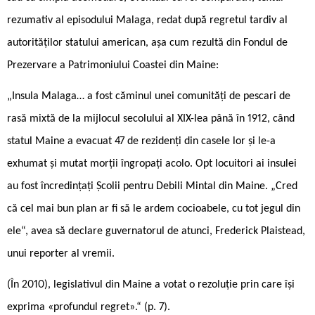
rezumativ al episodului Malaga, redat după regretul tardiv al
autorităților statului american, așa cum rezultă din Fondul de
Prezervare a Patrimoniului Coastei din Maine:
„Insula Malaga… a fost căminul unei comunități de pescari de
rasă mixtă de la mijlocul secolului al XIX-lea până în 1912, când
statul Maine a evacuat 47 de rezidenți din casele lor și le-a
exhumat și mutat morții îngropați acolo. Opt locuitori ai insulei
au fost încredințați Școlii pentru Debili Mintal din Maine. „Cred
că cel mai bun plan ar fi să le ardem cocioabele, cu tot jegul din
ele“, avea să declare guvernatorul de atunci, Frederick Plaistead,
unui reporter al vremii.
(În 2010), legislativul din Maine a votat o rezoluție prin care își
exprima «profundul regret».“ (p. 7).