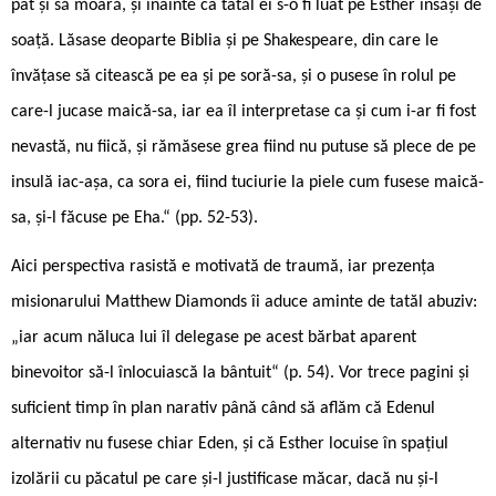
pat și să moară, și înainte ca tatăl ei s-o fi luat pe Esther însăși de
soață. Lăsase deoparte Biblia și pe Shakespeare, din care le
învățase să citească pe ea și pe soră-sa, și o pusese în rolul pe
care-l jucase maică-sa, iar ea îl interpretase ca și cum i-ar fi fost
nevastă, nu fiică, și rămăsese grea fiind nu putuse să plece de pe
insulă iac-așa, ca sora ei, fiind tuciurie la piele cum fusese maică-
sa, și-l făcuse pe Eha.“ (pp. 52-53).
Aici perspectiva rasistă e motivată de traumă, iar prezența
misionarului Matthew Diamonds îi aduce aminte de tatăl abuziv:
„iar acum năluca lui îl delegase pe acest bărbat aparent
binevoitor să-l înlocuiască la bântuit“ (p. 54). Vor trece pagini și
suficient timp în plan narativ până când să aflăm că Edenul
alternativ nu fusese chiar Eden, și că Esther locuise în spațiul
izolării cu păcatul pe care și-l justificase măcar, dacă nu și-l