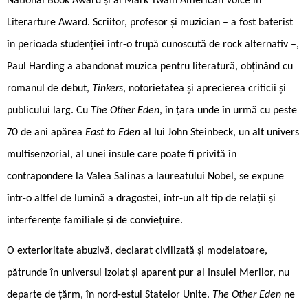
National Book Award și al Mark Twain American Voice in
Literarture Award. Scriitor, profesor și muzician – a fost baterist
în perioada studenției într-o trupă cunoscută de rock alternativ –,
Paul Harding a abandonat muzica pentru literatură, obținând cu
romanul de debut,
Tinkers
, notorietatea și aprecierea criticii și
publicului larg. Cu
The Other Eden
, în țara unde în urmă cu peste
70 de ani apărea
East to Eden
al lui John Steinbeck, un alt univers
multisenzorial, al unei insule care poate fi privită în
contrapondere la Valea Salinas a laureatului Nobel, se expune
într-o altfel de lumină a dragostei, într-un alt tip de relații și
interferențe familiale și de conviețuire.
O exterioritate abuzivă, declarat civilizată și modelatoare,
pătrunde în universul izolat și aparent pur al Insulei Merilor, nu
departe de țărm, în nord-estul Statelor Unite.
The Other Eden
ne