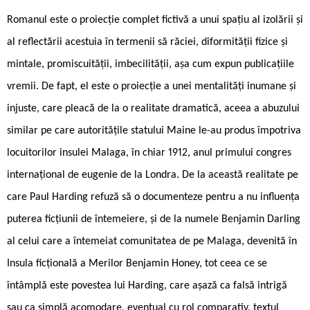
Romanul este o pro­iecție complet fic­tivă a unui spațiu al izolării și
al re­flectării acestuia în termenii să ­răciei, diformității fizice și
mintale, promiscuității, imbecilității, așa cum expun publicațiile
vremii. De fapt, el este o proiecție a unei mentalități inumane și
injuste, care pleacă de la o realitate dramatică, aceea a abuzului
similar pe care autoritățile statului Maine le-au produs împotriva
locuitorilor insulei Malaga, în chiar 1912, anul primului congres
internațional de eugenie de la Londra. De la această realitate pe
care Paul Harding refuză să o documenteze pentru a nu influența
puterea ficțiunii de întemeiere, și de la numele Benjamin Darling
al celui care a întemeiat comunitatea de pe Malaga, devenită în
Insula ficțională a Merilor Benjamin Honey, tot ceea ce se
întâmplă este povestea lui Harding, care așază ca falsă intrigă
sau ca simplă acomodare, eventual cu rol comparativ, textul