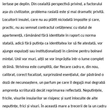
iertase pe deplin. Din cealaltă perspectivă privind, a factorului
așa-zis civilizator, problema rasială este și mai dramatic privită.
Locuitorii insulei, care nu au plătit niciodată impozite și care,
practic, nu au semnat contractul cetățenesc cu statul de
apartenență, rămânând fără identitate în raport cu norma
statală, adică fără putința ca identitatea lor să fie atestată, vor
ajunge expulzați sau instituționalizați în cămine pentru bolnavi
mintal. Unii vor muri, alții se vor împrăștia într-o lume complet
străină. Strivirea este cumplită, dar fiecare cadru e, din nou,
calibrat, corect focalizat, surprinzând esențialul, dar păstrând o
doză de necunoaștere, un parfum pe care îl degajă mai degrabă
amprenta scriiturală decât reprimarea reflectată. Neputințele,
fricile, visurile insularilor se risipesc și sunt înlocuite de alte
neputințe, frici și visuri. În această mare a trecerii de la un cadru