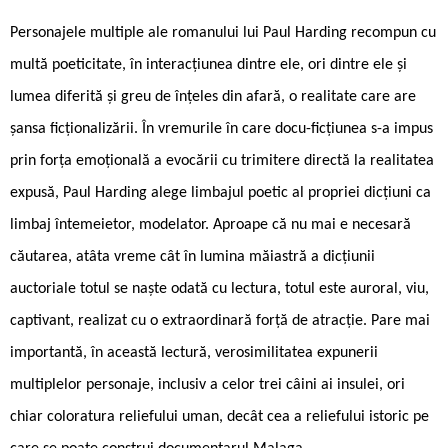
Personajele multiple ale romanului lui Paul Harding recompun cu
multă poeticitate, în interacțiunea dintre ele, ori dintre ele și
lumea diferită și greu de înțeles din afară, o realitate care are
șansa ficționalizării. În vremurile în care docu-ficțiunea s-a impus
prin forța emoțională a evocării cu trimitere directă la realitatea
expusă, Paul Harding alege limbajul poetic al propriei dicțiuni ca
limbaj întemeietor, modelator. Aproape că nu mai e necesară
căutarea, atâta vreme cât în lumina măiastră a dicțiunii
auctoriale totul se naște odată cu lectura, totul este auroral, viu,
captivant, realizat cu o extraordinară forță de atracție. Pare mai
importantă, în această lectură, verosimilitatea expunerii
multiplelor personaje, inclusiv a celor trei câini ai insulei, ori
chiar coloratura reliefului uman, decât cea a reliefului istoric pe