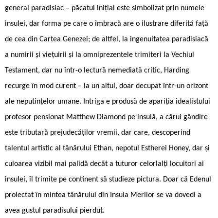
general paradisiac – păcatul inițial este simbolizat prin numele
insulei, dar forma pe care o îmbracă are o ilustrare diferită față
de cea din Cartea Genezei; de altfel, la ingenuitatea paradisiacă
a numirii și viețuirii și la omniprezentele trimiteri la Vechiul
Testament, dar nu într-o lectură nemediată critic, Harding
recurge în mod curent – la un altul, doar decupat într-un orizont
ale neputințelor umane. Intriga e produsă de apariția idealistului
profesor pensionat Matthew Diamond pe insulă, a cărui gândire
este tributară prejudecăților vremii, dar care, descoperind
talentul artistic al tânărului Ethan, nepotul Estherei Honey, dar și
culoarea vizibil mai palidă decât a tuturor celorlalți locuitori ai
insulei, îl trimite pe continent să studieze pictura. Doar că Edenul
proiectat în mintea tânărului din Insula Merilor se va dovedi a
avea gustul paradisului pierdut.