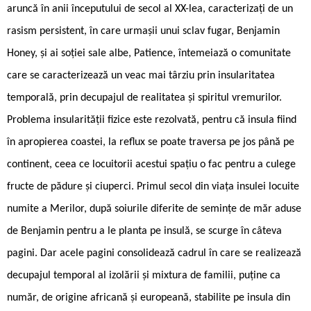
aruncă în anii începutului de secol al XX-lea, caracterizați de un
rasism persistent, în care urmașii unui sclav fugar, Benjamin
Honey, și ai soției sale albe, Patience, întemeiază o comunitate
care se caracterizează un veac mai târziu prin insularitatea
temporală, prin decupajul de realitatea și spiritul vremurilor.
Problema insularității fizice este rezolvată, pentru că insula fiind
în apropierea coastei, la reflux se poate traversa pe jos până pe
continent, ceea ce locuitorii acestui spațiu o fac pentru a culege
fructe de pădure și ciuperci. Primul secol din viața insulei locuite
numite a Merilor, după soiurile diferite de semințe de măr aduse
de Benjamin pentru a le planta pe insulă, se scurge în câteva
pagini. Dar acele pagini consolidează cadrul în care se realizează
decupajul temporal al izolării și mixtura de familii, puține ca
număr, de origine africană și europeană, stabilite pe insula din