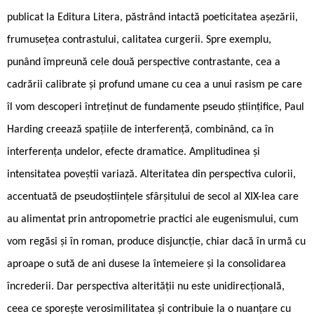
publicat la Editura Litera, păstrând intactă poeticitatea așezării,
frumusețea contrastului, calitatea curgerii. Spre exemplu,
punând împreună cele două perspective contrastante, cea a
cadrării calibrate și profund umane cu cea a unui rasism pe care
îl vom descoperi întreținut de fundamente pseudo științifice, Paul
Harding creează spațiile de interferență, combinând, ca în
interferența undelor, efecte dramatice. Amplitudinea și
intensitatea poveștii variază. Alteritatea din perspectiva culorii,
accentuată de pseudoștiințele sfârșitului de secol al XIX-lea care
au alimentat prin antropometrie practici ale eugenismului, cum
vom regăsi și în roman, produce disjuncție, chiar dacă în urmă cu
aproape o sută de ani dusese la întemeiere și la consolidarea
încrederii. Dar perspectiva alterității nu este unidirecțională,
ceea ce sporește verosimilitatea și contribuie la o nuanțare cu