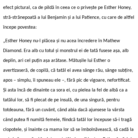
efect pictural, ca de pildă în ceea ce o privește pe Esther Honey,
stră-strănepoată a lui Benjamin și a lui Patience, cu care de altfel
începe povestea:
„Esther Honey nu-l plăcea și nu acea încredere în Mathew
Diamond. Era alb cu totul și monstrul ei de tată fusese așa, alb
deplin, ari cel puțin așa arătase. Mătușile lui Esther o
avertizaseră, de copilă, că tatăl ei avea sânge rău, sânge subțire,
apos – simplu, îi spuneau ele –, fără pic de vigoare, nefortificat.
Și asta încă de dinainte ca sora ei, cu pielea la fel de albă ca a
tatălui lor, să fi plecat de pe insulă, de una singură, pentru
totdeauna, fără un cuvânt, când abia dacă ajunsese la vârsta
când putea fi numită femeie, fiindcă tatăl lor începuse să-i tragă
clopotele, și înainte ca mama lor să se îmbolnăvească, să cadă la