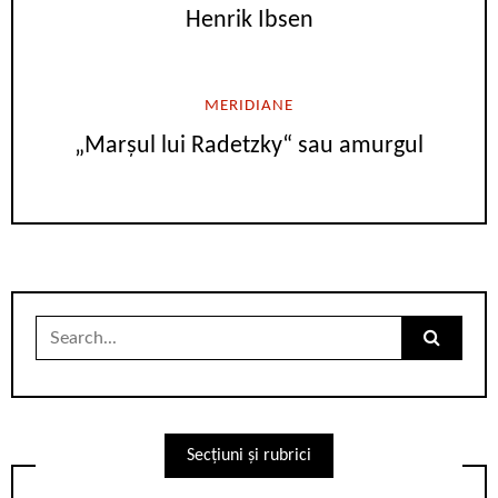
Henrik Ibsen
MERIDIANE
„Marşul lui Radetzky“ sau amurgul
Search
for:
Secțiuni și rubrici