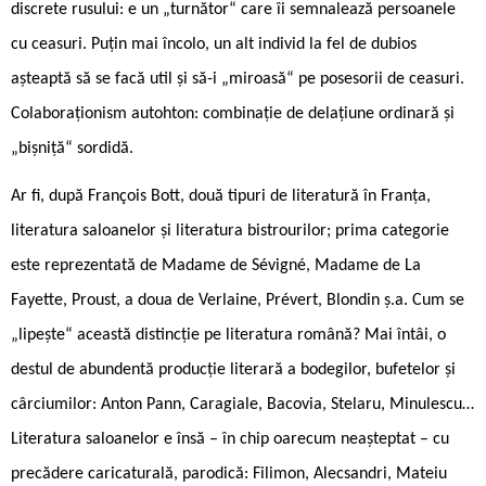
discrete rusului: e un „turnător“ care îi semnalează persoanele
cu ceasuri. Puțin mai încolo, un alt individ la fel de dubios
așteaptă să se facă util și să-i „miroasă“ pe posesorii de ceasuri.
Colaboraționism autohton: combinație de delațiune ordinară și
„bișniță“ sordidă.
Ar fi, după François Bott, două tipuri de literatură în Franța,
literatura saloanelor și literatura bistrourilor; prima categorie
este reprezentată de Madame de Sévigné, Madame de La
Fayette, Proust, a doua de Verlaine, Prévert, Blondin ș.a. Cum se
„lipește“ această distincție pe literatura română? Mai întâi, o
destul de abundentă producție literară a bodegilor, bufetelor și
cârciumilor: Anton Pann, Caragiale, Bacovia, Stelaru, Minulescu…
Literatura saloanelor e însă – în chip oarecum neașteptat – cu
precădere caricaturală, parodică: Filimon, Alecsandri, Mateiu