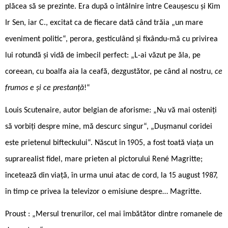
plăcea să se prezinte. Era după o întâlnire între Ceaușescu și Kim
Ir Sen, iar C., excitat ca de fiecare dată când trăia „un mare
eveniment politic“, perora, gesticulând și fixându-mă cu privirea
lui rotundă și vidă de imbecil perfect: „L-ai văzut pe ăla, pe
coreean, cu boalfa aia la ceafă, dezgustător, pe când al nostru,
ce
frumos e și ce prestanță
!“
Louis Scutenaire, autor belgian de aforisme: „Nu vă mai osteniți
să vorbiți despre mine, mă descurc singur“, „Dușmanul coridei
este prietenul bifteckului“. Născut în 1905, a fost toată viața un
suprarealist fidel, mare prieten al pictorului René Magritte;
încetează din viață, în urma unui atac de cord, la 15 august 1987,
în timp ce privea la televizor o emisiune despre… Magritte.
Proust : „Mersul trenurilor, cel mai îmbătător dintre romanele de