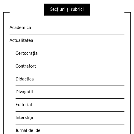
Secțiuni și rubrici
Academica
Actualitatea
Certocrația
Contrafort
Didactica
Divagații
Editorial
Interstiții
Jurnal de idei