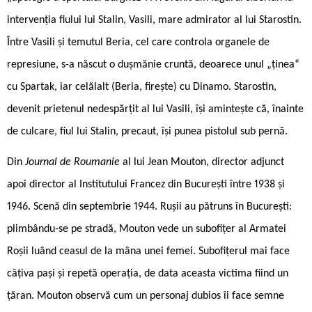
intervenția fiului lui Stalin, Vasili, mare admirator al lui Starostin.
Între Vasili și temutul Beria, cel care controla organele de
represiune, s-a născut o dușmănie cruntă, deoarece unul „ținea“
cu Spartak, iar celălalt (Beria, firește) cu Dinamo. Starostin,
devenit prietenul nedespărțit al lui Vasili, își amintește că, înainte
de culcare, fiul lui Stalin, precaut, își punea pistolul sub pernă.
Din
Journal de Roumanie
al lui Jean Mouton, director adjunct
apoi director al Institutului Francez din București între 1938 și
1946. Scenă din septembrie 1944. Rușii au pătruns în București:
plimbându-se pe stradă, Mouton vede un subofițer al Armatei
Roșii luând ceasul de la mâna unei femei. Subofițerul mai face
câțiva pași și repetă operația, de data aceasta victima fiind un
țăran. Mouton observă cum un personaj dubios îi face semne