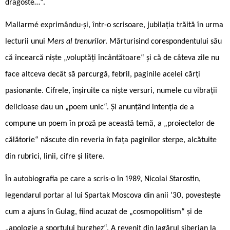
dragoste…“.
Mallarmé exprimându-și, într-o scrisoare, jubilația trăită în urma
lecturii unui
Mers al trenurilor
. Mărturisind corespondentului său
că încearcă niște „voluptăți încântătoare“ și că de câteva zile nu
face altceva decât să parcurgă, febril, paginile acelei cărți
pasionante. Cifrele, înșiruite ca niște versuri, numele cu vibrații
delicioase dau un „poem unic“. Și anunțând intenția de a
compune un poem în proză pe această temă, a „proiectelor de
călătorie“ născute din reveria în fața paginilor sterpe, alcătuite
din rubrici, linii, cifre și litere.
În autobiografia pe care a scris-o în 1989, Nicolai Starostin,
legendarul portar al lui Spartak Moscova din anii ’30, povestește
cum a ajuns în Gulag, fiind acuzat de „cosmopolitism“ și de
„apologie a sportului burghez“. A revenit din lagărul siberian la