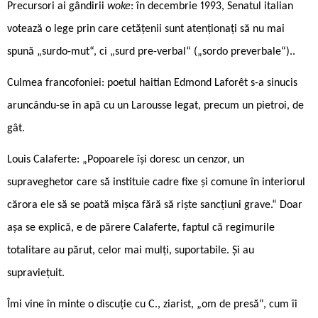
Precursori ai gândirii
woke
: în decembrie 1993, Senatul italian
votează o lege prin care cetățenii sunt atenționați să nu mai
spună „surdo-mut“, ci „surd pre-verbal“ („sordo preverbale“)..
Culmea francofoniei: poetul haitian Edmond Laforêt s-a sinucis
aruncându-se în apă cu un Larousse legat, precum un pietroi, de
gât.
Louis Calaferte: „Popoarele își doresc un cenzor, un
supraveghetor care să instituie cadre fixe și comune în interiorul
cărora ele să se poată mișca fără să riște sancțiuni grave.“ Doar
așa se explică, e de părere Calaferte, faptul că regimurile
totalitare au părut, celor mai mulți, suportabile. Și au
supraviețuit.
Îmi vine în minte o discuție cu C., ziarist, „om de presă“, cum îi