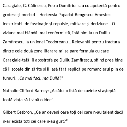
Caragiale, G. Călinescu, Petru Dumitriu, sau cu apetență pentru
grotesc și morbid – Hortensia Papadat-Bengescu. Amestec
inextricabil de fascinație și repulsie, mitizare și deriziune… O
viziune mai blândă, mai conformistă, întâlnim la un Duiliu
Zamfirescu, la un Ionel Teodoreanu… Relevantă pentru fractura
dintre cele două zone literare mi se pare formula cu care
Caragiale-tatăl îl apostrofa pe Duiliu Zamfirescu, știind prea bine
că îl scoate din sărite și îl lasă fără replică pe romancierul plin de
fumuri: „
Ce mai faci, mă Duilă
?“
Nathalie Clifford-Barney: „Alcătui o listă de cuvinte și așteptă
toată viața să-i vină o idee“.
Gilbert Cesbron: „Ce ar deveni oare toți cei care n-au talent dacă
n-ar exista toți cei care n-au gust?“