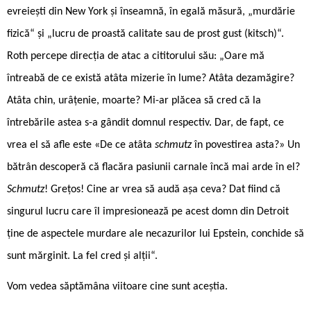
evreiești din New York și înseamnă, în egală măsură, „murdărie
fizică“ și „lucru de proastă calitate sau de prost gust (kitsch)“.
Roth percepe direcția de atac a cititorului său: „Oare mă
întreabă de ce există atâta mizerie în lume? Atâta dezamăgire?
Atâta chin, urâțenie, moarte? Mi-ar plăcea să cred că la
întrebările astea s-a gândit domnul respectiv. Dar, de fapt, ce
vrea el să afle este «De ce atâta
schmutz
în povestirea asta?» Un
bătrân descoperă că flacăra pasiunii carnale încă mai arde în el?
Schmutz
! Grețos! Cine ar vrea să audă așa ceva? Dat fiind că
singurul lucru care îl impresionează pe acest domn din Detroit
ține de aspectele murdare ale necazurilor lui Epstein, conchide să
sunt mărginit. La fel cred și alții“.
Vom vedea săptămâna viitoare cine sunt aceștia.