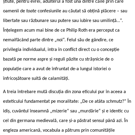
știute, pentru evrei, adulterul a fost una dintre căile prin care
oamenii de
toate
confesiunile au căutat să obțină plăcere – sau
libertate sau răzbunare sau putere sau iubire sau umilință…“.
Înțelegem acum mai bine de ce Philip Roth era perceput ca
nemaifăcând parte dintre „noi“. Felul său de gândire, ce
privilegia individualul, intra în conflict direct cu o concepție
bazată pe norme aspre și reguli păzite cu strășnicie de o
populație care a avut de înfruntat de-a lungul istoriei o
înfricoșătoare suită de calamități.
A treia întrebare mută discuția din zona eticului pur în aceea a
esteticului fundamentat pe moralitate: „De ce atâta
schmutz
?“ În
idiș, cuvântul înseamnă „mizerie“ sau „murdărie“ și e identic cu
cel din germana medievală, care și-a păstrat sensul până azi. În
engleza americană, vocabula a pătruns prin comunitățile