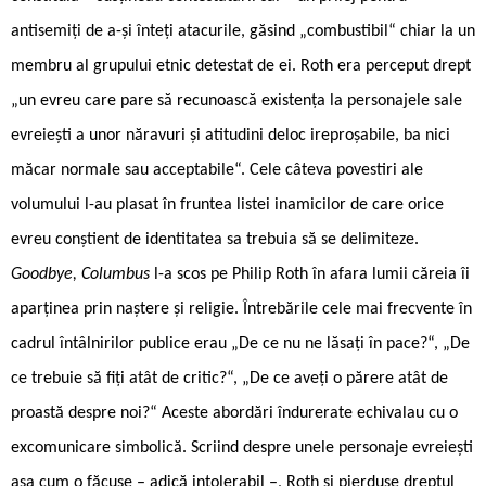
antisemiți de a-și înteți atacurile, găsind „combustibil“ chiar la un
membru al grupului etnic detestat de ei. Roth era perceput drept
„un evreu care pare să recunoască existența la personajele sale
evreiești a unor năravuri și atitudini deloc ireproșabile, ba nici
măcar normale sau acceptabile“. Cele câteva povestiri ale
volumului l-au plasat în fruntea listei inamicilor de care orice
evreu conștient de identitatea sa trebuia să se delimiteze.
Goodbye, Columbus
l-a scos pe Philip Roth în afara lumii căreia îi
aparținea prin naștere și religie. Întrebările cele mai frecvente în
cadrul întâlnirilor publice erau „De ce nu ne lăsați în pace?“, „De
ce trebuie să fiți atât de critic?“, „De ce aveți o părere atât de
proastă despre noi?“ Aceste abordări îndurerate echivalau cu o
excomunicare simbolică. Scriind despre unele personaje evreiești
așa cum o făcuse – adică intolerabil –, Roth și pierduse dreptul