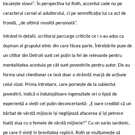
locuiește vizavi“. În perspectiva lui Roth, accentul cade nu pe
caracterul carnal al adulterului, ci pe semnificația lui ca act de
frondă, „de ultimă revoltă personală“.
Intrând în detalii, scriitorul parcurge criticile ce i s-au adus ca
dușman al grupului etnic din care făcea parte. Întrebările puse de
un cititor din Detroit sunt cel puțin la fel de relevante pentru
mentalitatea acestuia pe cât sunt povestirile pentru autor. Ele au
forma unui chestionar ce lasă doar o strâmtă marjă de acțiune
celui vizat. Prima întrebare, care pornește de la subiectul
povestirii, indică o înduioșătoare ingenuitate ori o lipsă de
experiență a vieții cel puțin deconcertantă: „E oare credibil că un
bărbat de vârstă mijlocie își neglijează afacerea și își petrece
toată ziua cu o femeie de vârstă mijlocie?“ Cu un surâs sardonic,
pe care îl simți în brevitatea replicii, Roth se mulțumește să