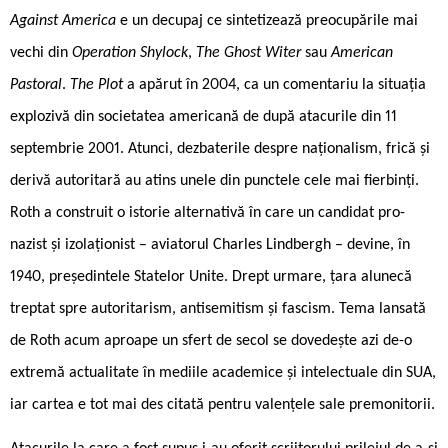
Against America
e un decupaj ce sintetizează preocupările mai
vechi din
Operation Shylock
,
The Ghost Witer
sau
American
Pastoral
.
The Plot
a apărut în 2004, ca un comentariu la situația
explozivă din societatea americană de după atacurile din 11
septembrie 2001. Atunci, dezbaterile despre naționalism, frică și
derivă autoritară au atins unele din punctele cele mai fierbinți.
Roth a construit o istorie alternativă în care un candidat pro-
nazist și izolaționist – aviatorul Charles Lindbergh – devine, în
1940, președintele Statelor Unite. Drept urmare, țara alunecă
treptat spre autoritarism, antisemitism și fascism. Tema lansată
de Roth acum aproape un sfert de secol se dovedește azi de-o
extremă actualitate în mediile academice și intelectuale din SUA,
iar cartea e tot mai des citată pentru valențele sale premonitorii.