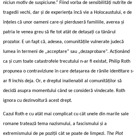
niciun motiv de suspiciune.“ Fiind vorba de sensibilități nutrite de
tragedii vechi, dar și de experiența încă vie a Holocaustului, e de
înțeles că unor oameni care-și pierduseră familiile, averea și
patria le venea greu să fie tot atât de detașați ca tânărul
prozator. E un fapt că, adesea, comunitățile vulnerate judecă
lumea în termeni de „acceptare“ sau „dezaprobare“. Acționând
ca și cum toate catastrofele trecutului n-ar fi existat, Philip Roth
propunea o contraviziune în care detașarea de rănile identitare s-
ar fi închis deja. Or, e dreptul inalienabil al comunităților să
decidă asupra momentului când se consideră vindecate. Roth
ignora cu dezinvoltură acest drept.
Cazul Roth e cu atât mai complicat cu cât unele din marile sale
romane tratează tema nazismului, a fascismului și a
extremismului de pe poziții cât se poate de limpezi.
The Plot