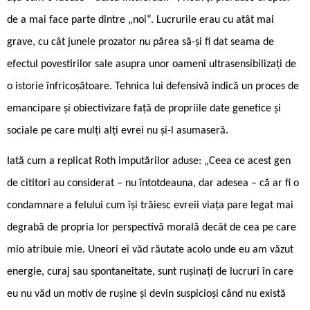
de a mai face parte dintre „noi“. Lucrurile erau cu atât mai
grave, cu cât junele prozator nu părea să-și fi dat seama de
efectul povestirilor sale asupra unor oameni ultrasensibilizați de
o istorie înfricoșătoare. Tehnica lui defensivă indică un proces de
emancipare și obiectivizare față de propriile date genetice și
sociale pe care mulți alți evrei nu și-l asumaseră.
Iată cum a replicat Roth imputărilor aduse: „Ceea ce acest gen
de cititori au considerat – nu întotdeauna, dar adesea – că ar fi o
condamnare a felului cum își trăiesc evreii viața pare legat mai
degrabă de propria lor perspectivă morală decât de cea pe care
mio atribuie mie. Uneori ei văd răutate acolo unde eu am văzut
energie, curaj sau spontaneitate, sunt rușinați de lucruri în care
eu nu văd un motiv de rușine și devin suspicioși când nu există