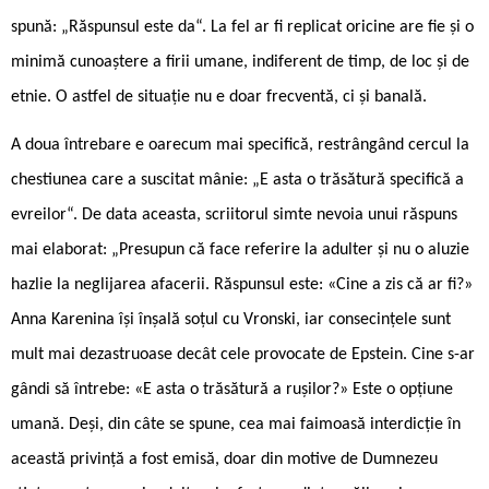
spună: „Răspunsul este da“. La fel ar fi replicat oricine are fie și o
minimă cunoaștere a firii umane, indiferent de timp, de loc și de
etnie. O astfel de situație nu e doar frecventă, ci și banală.
A doua întrebare e oarecum mai specifică, restrângând cercul la
chestiunea care a suscitat mânie: „E asta o trăsătură specifică a
evreilor“. De data aceasta, scriitorul simte nevoia unui răspuns
mai elaborat: „Presupun că face referire la adulter și nu o aluzie
hazlie la neglijarea afacerii. Răspunsul este: «Cine a zis că ar fi?»
Anna Karenina își înșală soțul cu Vronski, iar consecințele sunt
mult mai dezastruoase decât cele provocate de Epstein. Cine s-ar
gândi să întrebe: «E asta o trăsătură a rușilor?» Este o opțiune
umană. Deși, din câte se spune, cea mai faimoasă interdicție în
această privință a fost emisă, doar din motive de Dumnezeu