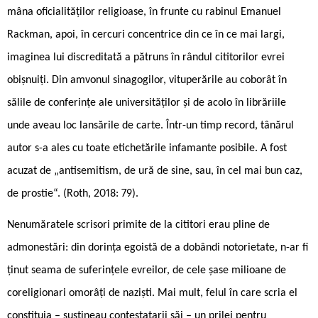
mâna oficialităților religioase, în frunte cu rabinul Emanuel
Rackman, apoi, în cercuri concentrice din ce în ce mai largi,
imaginea lui discreditată a pătruns în rândul cititorilor evrei
obișnuiți. Din amvonul sinagogilor, vituperările au coborât în
sălile de conferințe ale universităților și de acolo în librăriile
unde aveau loc lansările de carte. Într-un timp record, tânărul
autor s-a ales cu toate etichetările infamante posibile. A fost
acuzat de „antisemitism, de ură de sine, sau, în cel mai bun caz,
de prostie“. (Roth, 2018: 79).
Nenumăratele scrisori primite de la cititori erau pline de
admonestări: din dorința egoistă de a dobândi notorietate, n-ar fi
ținut seama de suferințele evreilor, de cele șase milioane de
coreligionari omorâți de naziști. Mai mult, felul în care scria el
constituia – susțineau contestatarii săi – un prilej pentru