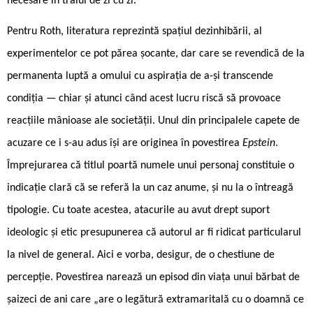
necesare în traiul de zi cu zi.“
Pentru Roth, literatura reprezintă spațiul dezinhibării, al
experimentelor ce pot părea șocante, dar care se revendică de la
permanenta luptă a omului cu aspirația de a-și transcende
condiția — chiar și atunci când acest lucru riscă să provoace
reacțiile mânioase ale societății. Unul din principalele capete de
acuzare ce i s-au adus își are originea în povestirea
Epstein
.
Împrejurarea că titlul poartă numele unui personaj constituie o
indicație clară că se referă la un caz anume, și nu la o întreagă
tipologie. Cu toate acestea, atacurile au avut drept suport
ideologic și etic presupunerea că autorul ar fi ridicat particularul
la nivel de general. Aici e vorba, desigur, de o chestiune de
percepție. Povestirea narează un episod din viața unui bărbat de
șaizeci de ani care „are o legătură extramaritală cu o doamnă ce