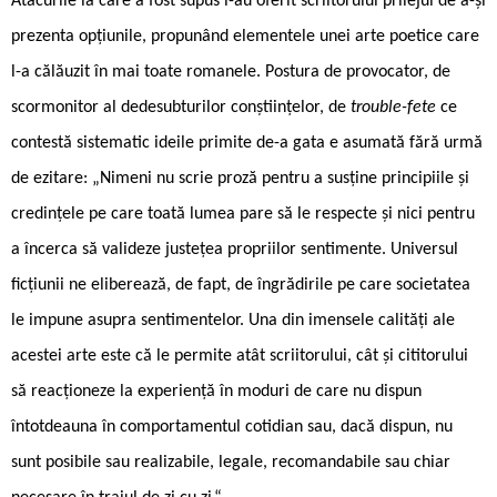
Atacurile la care a fost supus i-au oferit scriitorului prilejul de a-și
prezenta opțiunile, propunând elementele unei arte poetice care
l-a călăuzit în mai toate romanele. Postura de provocator, de
scormonitor al dedesubturilor conștiințelor, de
trouble-fete
ce
contestă sistematic ideile primite de-a gata e asumată fără urmă
de ezitare: „Nimeni nu scrie proză pentru a susține principiile și
credințele pe care toată lumea pare să le respecte și nici pentru
a încerca să valideze justețea propriilor sentimente. Universul
ficțiunii ne eliberează, de fapt, de îngrădirile pe care societatea
le impune asupra sentimentelor. Una din imensele calități ale
acestei arte este că le permite atât scriitorului, cât și cititorului
să reacționeze la experiență în moduri de care nu dispun
întotdeauna în comportamentul cotidian sau, dacă dispun, nu
sunt posibile sau realizabile, legale, recomandabile sau chiar