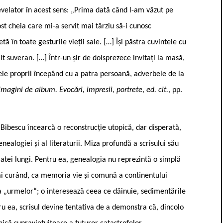
revelator în acest sens: „Prima dată când l-am văzut pe
st cheia care mi-a servit mai târziu să-i cunosc
 în toate gesturile vieții sale. […] Își păstra cuvintele cu
lt suveran. […] Într-un șir de doisprezece invitați la masă,
ele proprii începând cu a patra persoană, adverbele de la
Imagini de album. Evocări, impresii, portrete
,
ed. cit.
, pp.
Bibescu încearcă o reconstrucție utopică, dar disperată,
nealogiei și al literaturii. Miza profundă a scrisului său
ratei lungi. Pentru ea, genealogia nu reprezintă o simplă
ai curând, ca memoria vie și comună a continentului
 a „urmelor“; o interesează ceea ce dăinuie, sedimentările
ru ea, scrisul devine tentativa de a demonstra că, dincolo