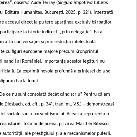
terea“, observă Aude Terray (
Singură împotriva tuturor.
cu, Editura Humanitas, București, 2025, p. 321). Înzestrată
e accesul direct la pu ­tere aparținea exclusiv bărbaților,
articipare la istorie indirect, „prin delegație“. Ea a
in arta con versației și prin seducția intelectuală
piate cu figuri europene majore precum Kronprinzul
i ­nand I al României. Importanța acestor legături nu
ficială. Ea exprimă nevoia profundă a prințesei de a se
figurau harta lumii.
„De ce nu sunt consolată decât când scriu? Pentru că am
 de Diesbach,
ed. cit.
, p. 341, trad. m., V.S.) – demonstrează
ei sociale sau a parvenitismului. Aceasta reprezenta o
rea istorie. Tocmai de aceea, privirea Marthei Bibescu
autorității, ale prestigiului și ale mecanismelor puterii.