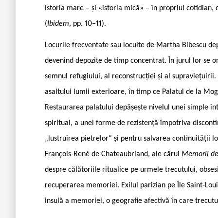
istoria mare – și «istoria mică» – în propriul cotidian,
(
Ibidem
, pp. 10–11).
Locurile frecventate sau locuite de Martha Bibescu de
devenind depozite de timp concentrat. În jurul lor se o
semnul refugiului, al reconstrucției și al supraviețuirii
asaltului lumii exterioare, în timp ce Palatul de la Mo
Restaurarea palatului depășește nivelul unei simple in
spiritual, a unei forme de rezistență împotriva discontin
„lustruirea pietrelor“ și pentru salvarea continuității 
François-René de Chateaubriand, ale cărui
Memorii de
despre călătoriile ritualice pe urmele trecutului, obsesi
recuperarea memoriei. Exilul parizian pe Île Saint-Loui
insulă a memoriei, o geografie afectivă în care trecutu