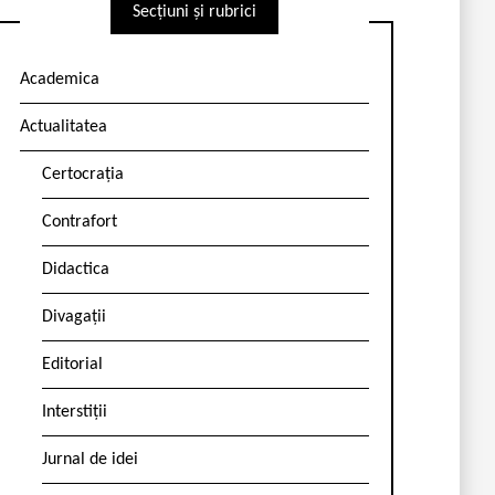
Secțiuni și rubrici
Academica
Actualitatea
Certocrația
Contrafort
Didactica
Divagații
Editorial
Interstiții
Jurnal de idei