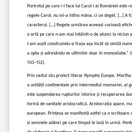
Portretul pe care i-l face lui Carol I al României este 
regele Carol, nu mi-a întins mâna, ci un deget. […] A fo
caracterul. […] Regele urmărea aceeași curioasă etichetă
o artă pe care n-am mai întâlnit-o de atunci la niciun a
l-am auzit construindu-și fraza așa încât să omită num
a opta și adresându-se ultimilor doar în monosilabe.“ (
150–152).
Prin vastul său proiect literar
Nymphe Europe
, Martha 
a unității continentale prin intermediul memoriei, al ge
este suspendarea rupturilor istorice și recuperarea du
formă de vanitate aristocratică. Aristocrația apare, m
european. Prințesa se manifestă astfel ca o scriitoare
și semnele adânci pe care timpul le lasă în urmă. Pent