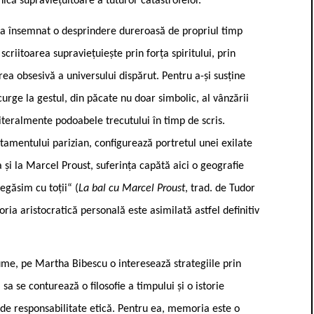
ică supraviețuitoare a tuturor catastrofelor.
i a însemnat o desprindere dureroasă de propriul timp
criitoarea supraviețuiește prin forța spiritului, prin
rea obsesivă a universului dispărut. Pentru a-și susține
urge la gestul, din păcate nu doar simbolic, al vânzării
 literalmente podoabele trecutului în timp de scris.
tamentului parizian, configurează portretul unei exilate
 și la Marcel Proust, suferința capătă aici o geografie
egăsim cu toții“ (
La bal cu Marcel Proust
, trad. de Tudor
ria aristocratică personală este asimilată astfel definitiv
ume, pe Martha Bibescu o interesează strategiile prin
 sa se conturează o filosofie a timpului și o istorie
 de responsabilitate etică. Pentru ea, memoria este o