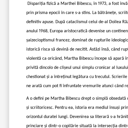
Dispariția fizică a Marthei Bibescu, în 1973, a fost învă
prin prisma epocii în care s-a stins. La bătrânețe, scri
definitiv apuse. După cataclismul celui de-al Doilea R
anului 1968, Europa aristocratică devenise un continen
șaizecioptismul francez, dominat de rupturile ideologic
istorică risca să devină de necitit. Astăzi însă, când r
violentă ca oricând, Martha Bibescu începe să apară în
privită dincolo de clișeul unui simplu cronicar al luxulu
chestionat și a întreținut legătura cu trecutul. Scrieril
ne arată cum pot fi înfruntate vremurile atunci când r
A o defini pe Martha Bibescu drept o simplă obsedată de 
și scriitoricesc. Pentru ea, istoria era mediul însuși p
orizontul duratei lungi. Devenirea sa literară s-a hrăni
princiare și dintr-o copilărie situată la intersecția dintre