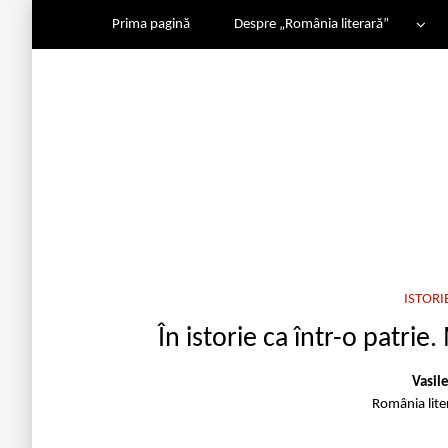
Prima pagină
Despre „România literară”
ISTORI
În istorie ca într-o patri
Vasil
România lit