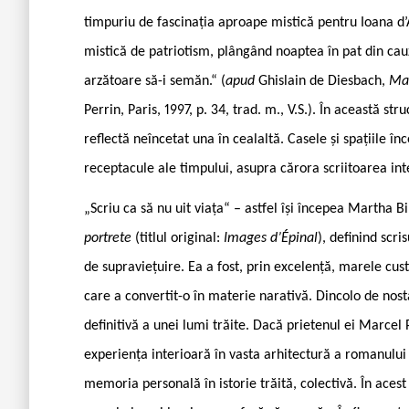
timpuriu de fascinația aproape mistică pentru Ioana d’A
mistică de patriotism, plângând noaptea în pat din cau
arzătoare să-i semăn.“ (
apud
Ghislain de Diesbach,
Mar
Perrin, Paris, 1997, p. 34, trad. m., V.S.). În această st
reflectă neîncetat una în cealaltă. Casele și spațiile î
receptacule ale timpului, asupra cărora scriitoarea inte
„Scriu ca să nu uit viața“ – astfel își începea Martha B
portrete
(titlul original:
Images d’Épinal
), definind scri
de supraviețuire. Ea a fost, prin excelență, marele cu
care a convertit-o în materie narativă. Dincolo de nosta
definitivă a unei lumi trăite. Dacă prietenul ei Marc
experiența interioară în vasta arhitectură a romanului
memoria personală în istorie trăită, colectivă. În acest