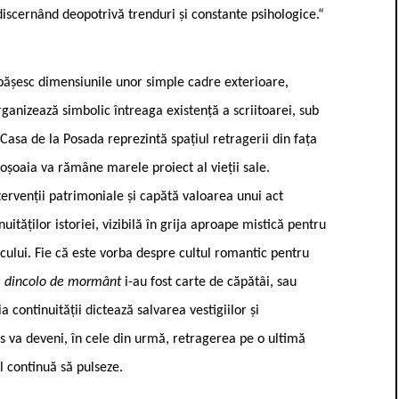
 discernând deopotrivă trenduri și constante psihologice.“
pășesc dimensiunile unor simple cadre exterioare,
rganizează simbolic întreaga existență a scriitoarei, sub
. Casa de la Posada reprezintă spațiul retragerii din fața
goșoaia va rămâne marele proiect al vieții sale.
tervenții patrimoniale și capătă valoarea unui act
uităților istoriei, vizibilă în grija aproape mistică pentru
locului. Fie că este vorba despre cultul romantic pentru
 dincolo de mormânt
i-au fost carte de căpătâi, sau
a continuității dictează salvarea vestigiilor și
s va deveni, în cele din urmă, retragerea pe o ultimă
l continuă să pulseze.