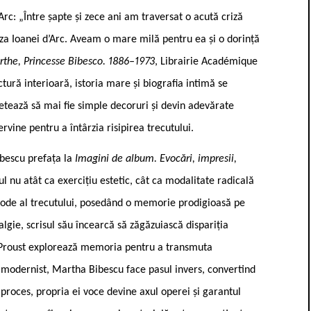
rc: „Între șapte și zece ani am traversat o acută criză
za Ioanei d’Arc. Aveam o mare milă pentru ea și o dorință
the, Princesse Bibesco. 1886–1973
, Librairie Académique
ructură interioară, istoria mare și biografia intimă se
ncetează să mai fie simple decoruri și devin adevărate
rvine pentru a întârzia risipirea trecutului.
ibescu prefața la
Imagini de album. Evocări, impresii,
sul nu atât ca exercițiu estetic, cât ca modalitate radicală
stode al trecutului, posedând o memorie prodigioasă pe
lgie, scrisul său încearcă să zăgăzuiască dispariția
el Proust explorează memoria pentru a transmuta
 modernist, Martha Bibescu face pasul invers, convertind
 proces, propria ei voce devine axul operei și garantul