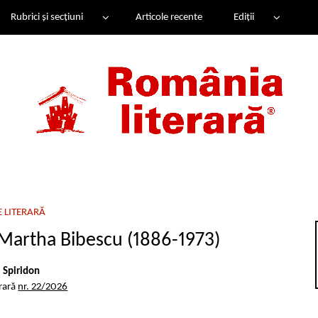
Rubrici și secțiuni
Articole recente
Ediții
E LITERARĂ
e. Martha Bibescu (1886-1973)
e Spiridon
erară
nr. 22/2026