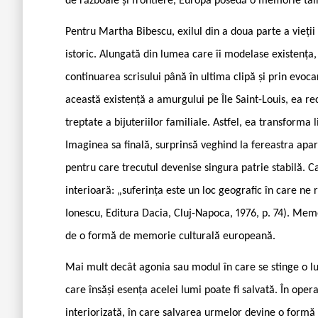
de războaie și frontiere, Europa posedă o memorie tain
Pentru Martha Bibescu, exilul din a doua parte a vieți
istoric. Alungată din lumea care îi modelase existența, s
continuarea scrisului până în ultima clipă și prin evoca
această existență a amurgului pe Île Saint-Louis, ea rec
treptate a bijuteriilor familiale. Astfel, ea transforma
Imaginea sa finală, surprinsă veghind la fereastra apar
pentru care trecutul devenise singura patrie stabilă. Ca
interioară: „suferința este un loc geografic în care ne r
Ionescu, Editura Dacia, Cluj-Napoca, 1976, p. 74). Memo
de o formă de memorie culturală europeană.
Mai mult decât agonia sau modul în care se stinge o l
care însăși esența acelei lumi poate fi salvată. În opera
interiorizată, în care salvarea urmelor devine o formă