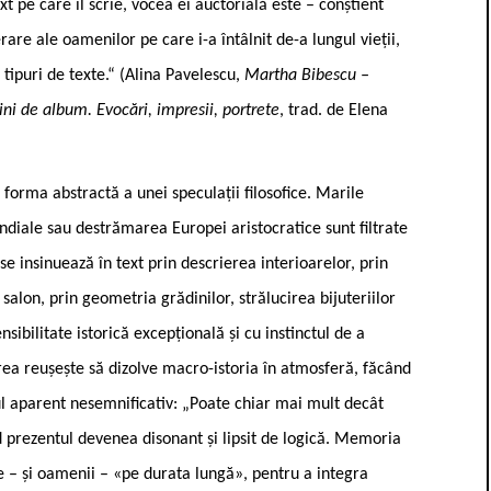
t pe care îl scrie, vocea ei auctorială este – conștient
erare ale oamenilor pe care i-a întâlnit de-a lungul vieții,
 tipuri de texte.“ (Alina Pavelescu,
Martha Bibescu –
ni de album. Evocări, impresii, portrete
, trad. de Elena
forma abstractă a unei speculații filosofice. Marile
ondiale sau destrămarea Europei aristocratice sunt filtrate
se insinuează în text prin descrierea interioarelor, prin
 salon, prin geometria grădinilor, strălucirea bijuteriilor
nsibilitate istorică excepțională și cu instinctul de a
area reușește să dizolve macro-istoria în atmosferă, făcând
liul aparent nesemnificativ: „Poate chiar mai mult decât
nd prezentul devenea disonant și lipsit de logică. Memoria
e – și oamenii – «pe durata lungă», pentru a integra