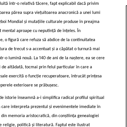
luită într-o relativă tăcere, fapt explicabil dacă privim
itoarea părea supra ­viețuitoarea anacronică a unei lumi
ăzboi Mondial și mutațiile culturale produse în preajma
t mental aproape cu neputință de înțeles. În
e, o figură care refuza să abdice de la continuitatea
uptura de trecut s-a accentuat și a căpătat o turnură mai
tr-o lumină nouă. La 140 de ani de la naștere, ea se cere
i de altădată, tocmai prin felul particular în care a
e sale exercită o funcție recuperatoare, întrucât prințesa
eperele exterioare se prăbușesc.
istorie înseamnă a-i simplifica radical profilul spiritual
rin care interpreta prezentul și evenimentele imediate în
t din memoria aristocratică, din conștiința genealogiei
 religie, politică și literatură. Faptul este ilustrat