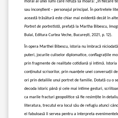
moral al unei lumi care refuză să moară: „În fiecare tex
sau inconștient – personajul principal. În portretele lit
această trăsătură este chiar mai evidentă decât în alte
Portret de portretistă
, prefață la Martha Bibescu,
Imagi
Bulai, Editura Curtea Veche, București, 2021, p. 12).
În opera Marthei Bibescu, istoria nu îmbracă niciodată 
puteri, jocurile culiselor diplomatice, conflagrațiile m
prin fragmente de realitate cotidiană și intimă. Istoria 
conținutul scrisorilor, prin nuanțele unei conversații de
ori prin detaliile unui portret de familie. Dotată cu o se
decoda istoric până și cele mai intime gesturi, scriito
ca marile fracturi geopolitice să fie resimțite în deta
literatura, trecutul era locul său de refugiu atunci câ
ei fabuloasă îi servea pentru a interpreta evenimentel