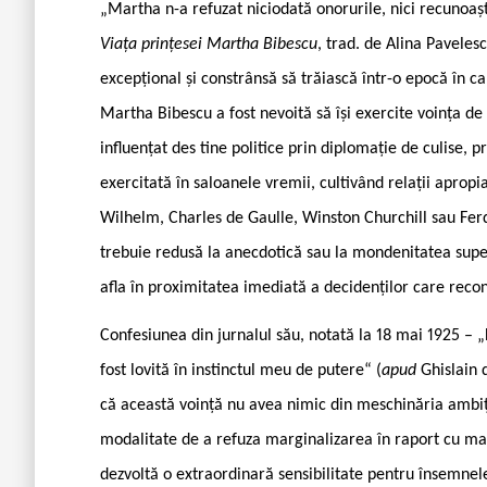
„Martha n-a refuzat niciodată onorurile, nici recunoaș
Viața prințesei Martha Bibescu
, trad. de Alina Paveles
excepțional și constrânsă să trăiască într-o epocă în car
Martha Bibescu a fost nevoită să își exercite voința de p
influențat des tine politice prin diplomație de culise, pr
exercitată în saloanele vremii, cultivând relații apro
Wilhelm, Charles de Gaulle, Winston Churchill sau Ferd
trebuie redusă la anecdotică sau la mondenitatea super
afla în proximitatea imediată a decidenților care recon
Confesiunea din jurnalul său, notată la 18 mai 1925 – 
fost lovită în instinctul meu de putere“ (
apud
Ghislain
că această voință nu avea nimic din meschinăria ambiți
modalitate de a refuza marginalizarea în raport cu ma
dezvoltă o extraordinară sensibilitate pentru însemnele 