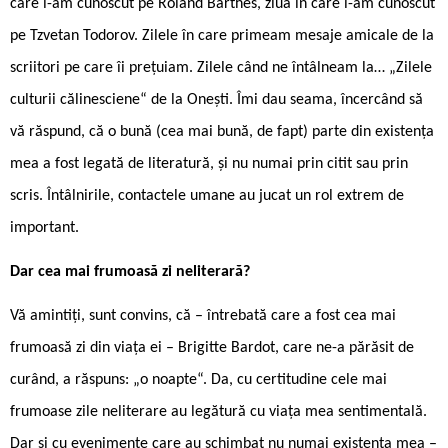
care l-am cunoscut pe Roland Barthes, ziua în care l-am cunoscut
pe Tzvetan Todorov. Zilele în care primeam mesaje amicale de la
scriitori pe care îi prețuiam. Zilele când ne întâlneam la… „Zilele
culturii călinesciene“ de la Onești. Îmi dau seama, încercând să
vă răspund, că o bună (cea mai bună, de fapt) parte din existența
mea a fost legată de literatură, și nu numai prin citit sau prin
scris. Întâlnirile, contactele umane au jucat un rol extrem de
important.
Dar cea mai frumoasă zi neliterară?
Vă amintiți, sunt convins, că – întrebată care a fost cea mai
frumoasă zi din viața ei – Brigitte Bardot, care ne-a părăsit de
curând, a răspuns: „o noapte“. Da, cu certitudine cele mai
frumoase zile neliterare au legătură cu viața mea sentimentală.
Dar și cu evenimente care au schimbat nu numai existența mea –