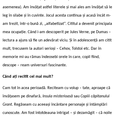
asemenea). Am învățat astfel literele și mai ales am învățat să le
leg în silabe și în cuvinte. Jocul acesta continua și acasă încât m-
am trezit, într-o bună zi, „alfabetizat“. Cititul a devenit principala
mea ocupație. Când i-am descoperit pe Jules Verne, pe Dumas –
lectura a ajuns să fie un adevărat viciu. Și în adolescență am citit
mult, trecusem la autori serioși – Cehov, Tolstoi etc. Dar în
memorie mi-au rămas îndeosebi orele în care, copil fiind,
descope – ream universuri fascinante.
Când ați recitit cel mai mult?
Cam tot în acea perioadă. Reciteam cu volup – tate, aproape că
învățasem pe dinafară,
Insula misterioasă
sau
Copiii căpitanului
Grant
. Regăseam cu aceeași încântare personaje și întâmplări
cunoscute. Am fost întotdeauna intrigat – și dezamăgit – că noile