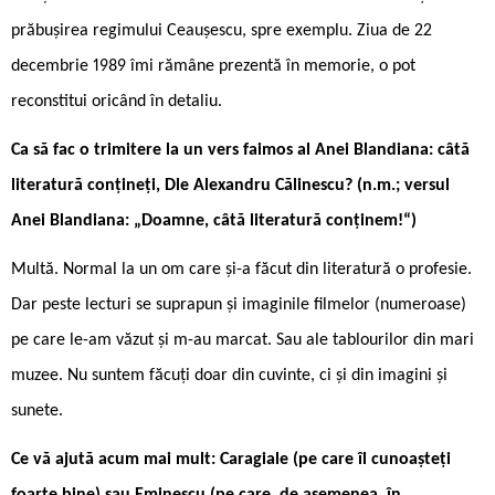
prăbușirea regimului Ceaușescu, spre exemplu. Ziua de 22
decembrie 1989 îmi rămâne prezentă în memorie, o pot
reconstitui oricând în detaliu.
Ca să fac o trimitere la un vers faimos al Anei Blandiana: câtă
literatură conțineți, Dle Alexandru Călinescu? (n.m.; versul
Anei Blandiana: „Doamne, câtă literatură conținem!“)
Multă. Normal la un om care și-a făcut din literatură o profesie.
Dar peste lecturi se suprapun și imaginile filmelor (numeroase)
pe care le-am văzut și m-au marcat. Sau ale tablourilor din mari
muzee. Nu suntem făcuți doar din cuvinte, ci și din imagini și
sunete.
Ce vă ajută acum mai mult: Caragiale (pe care îl cunoașteți
foarte bine) sau Eminescu (pe care, de asemenea, în