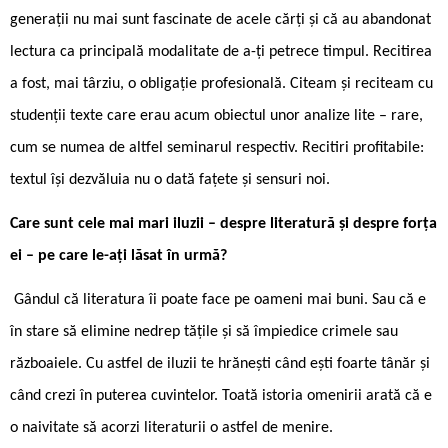
generații nu mai sunt fascinate de acele cărți și că au abandonat
lectura ca principală modalitate de a-ți petrece timpul. Recitirea
a fost, mai târziu, o obligație profesională. Citeam și reciteam cu
studenții texte care erau acum obiectul unor analize lite – rare,
cum se numea de altfel seminarul respectiv. Recitiri profitabile:
textul își dezvăluia nu o dată fațete și sensuri noi.
Care sunt cele mai mari iluzii – despre literatură și despre forța
ei – pe care le-ați lăsat în urmă?
Gândul că literatura îi poate face pe oameni mai buni. Sau că e
în stare să elimine nedrep tățile și să împiedice crimele sau
războaiele. Cu astfel de iluzii te hrănești când ești foarte tânăr și
când crezi în puterea cuvintelor. Toată istoria omenirii arată că e
o naivitate să acorzi literaturii o astfel de menire.