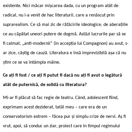
existente. Nici măcar mișcarea dada, cu un program atât de
radical, nu i-a venit de hac literaturii, care a renăscut prin
suprarealism. Ce să mai zic de rătăcirile ideologice, de aberațiile
ce au căpătat uneori putere de dogmă. Astăzi lucrurile par să se
fi calmat, „anti-modernii“ (în accepția lui Compagnon) au avut, s-
ar zice, câștig de cauză. Literatura e însă imprevizibilă așa că nu
știm ce se va întâmpla mâine.
Ce ați fi fost / ce ați fi putut fi dacă nu ați fi avut o legătură
atât de puternică, de solidă cu literatura?
Mi-ar fi plăcut să fac regie de teatru. Când, adolescent fiind,
exprimam acest deziderat, tatăl meu – care era de un
conservatorism extrem – făcea pur și simplu crize de nervi. Aș fi
vrut, apoi, să conduc un ziar, proiect care în timpul regimului