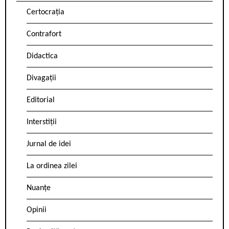
Certocrația
Contrafort
Didactica
Divagații
Editorial
Interstiții
Jurnal de idei
La ordinea zilei
Nuanțe
Opinii