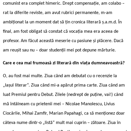
comunist era complet himeric. Drept compensație, am colabo –
rat la diferite reviste, am avut rubrici permanente, m-am
ambiționat la un moment dat să țin cronica literară ș.a.m.d. În
final, am fost obligat să constat că vocația mea era aceea de
profesor. Am făcut această meserie cu pasiune și plăcere. Dacă
am reușit sau nu – doar studenții mei pot depune mărturie.
Care e cea mai frumoasă zi literară din viața dumneavoastră?
O, au fost mai multe. Ziua când am debutat cu o recenzie la
„Iașul literar“. Ziua când mi-a apărut prima carte. Ziua când am
luat Premiul pentru Debut. Zilele (nedrept de puține, vai!) când
mă întâlneam cu prietenii mei – Nicolae Manolescu, Livius
Ciocârlie, Mihai Zamfir, Marian Papahagi, ca să menționez doar
câteva nume dintr-o „listă“ mult mai cuprin – zătoare. Ziua în