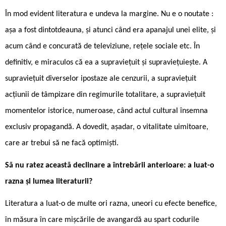
În mod evident literatura e undeva la margine. Nu e o noutate :
așa a fost dintotdeauna, și atunci când era apanajul unei elite, și
acum când e concurată de televiziune, rețele sociale etc. În
definitiv, e miraculos că ea a supraviețuit și supraviețuiește. A
supraviețuit diverselor ipostaze ale cenzurii, a supraviețuit
acțiunii de tâmpizare din regimurile totalitare, a supraviețuit
momentelor istorice, numeroase, când actul cultural însemna
exclusiv propagandă. A dovedit, așadar, o vitalitate uimitoare,
care ar trebui să ne facă optimiști.
Să nu ratez această declinare a întrebării anterioare: a luat-o
razna și lumea literaturii?
Literatura a luat-o de multe ori razna, uneori cu efecte benefice,
în măsura în care mișcările de avangardă au spart codurile