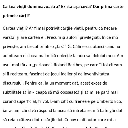
Cartea vieții dumneavoastră? Există așa ceva? Dar prima carte,
primele cărți?
Cartea vieții? Ar fi mai potrivit cărțile vieții, pentru că fiecare
vârstă își are cartea ei. Precum și autorii privilegiați. În ce mă
privește, am trecut printr-o „fază“ G. Călinescu, atunci când nu
admiteam nici cea mai mică obiecție la adresa idolului meu. Am
avut mai târziu „perioada“ Roland Barthes, pe care îl tot citeam
și îl reciteam, fascinat de jocul ideilor și de inventivitatea
discursului. Pentru ca, la un moment dat, acest exces de
subtilitate să în – ceapă să mă obosească și să mi se pară mai
curând superficial, frivol. L-am citit cu frenezie pe Umberto Eco,
iar acum, când vă răspund la această întrebare, mă bate gândul
să reiau câteva dintre cărțile lui. Cehov e alt autor care mi-a