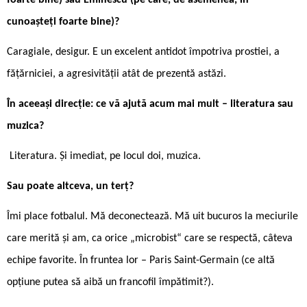
cunoașteți foarte bine)?
Caragiale, desigur. E un excelent antidot împotriva prostiei, a
fățărniciei, a agresivității atât de prezentă astăzi.
În aceeași direcție: ce vă ajută acum mai mult – literatura sau
muzica?
Literatura. Și imediat, pe locul doi, muzica.
Sau poate altceva, un terț?
Îmi place fotbalul. Mă deconectează. Mă uit bucuros la meciurile
care merită și am, ca orice „microbist“ care se respectă, câteva
echipe favorite. În fruntea lor – Paris Saint-Germain (ce altă
opțiune putea să aibă un francofil împătimit?).