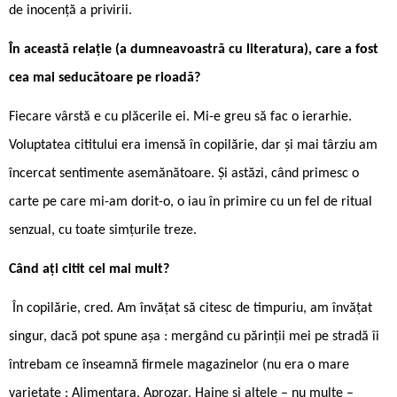
de inocență a privirii.
În această relație (a dumneavoastră cu literatura), care a fost
cea mai seducătoare pe rioadă?
Fiecare vârstă e cu plăcerile ei. Mi-e greu să fac o ierarhie.
Voluptatea cititului era imensă în copilărie, dar și mai târziu am
încercat sentimente asemănătoare. Și astăzi, când primesc o
carte pe care mi-am dorit-o, o iau în primire cu un fel de ritual
senzual, cu toate simțurile treze.
Când ați citit cel mai mult?
În copilărie, cred. Am învățat să citesc de timpuriu, am învățat
singur, dacă pot spune așa : mergând cu părinții mei pe stradă îi
întrebam ce înseamnă firmele magazinelor (nu era o mare
varietate : Alimentara, Aprozar, Haine și altele – nu multe –