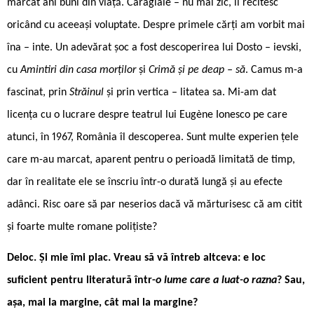
marcat ani buni din viață. Caragiale – nu mai zic, îl recitesc
oricând cu aceeași voluptate. Despre primele cărți am vorbit mai
îna – inte. Un adevărat șoc a fost descoperirea lui Dosto – ievski,
cu
Amintiri din casa morților
și
Crimă și pe deap – să
. Camus m-a
fascinat, prin
Străinul
și prin vertica – litatea sa. Mi-am dat
licența cu o lucrare despre teatrul lui Eugène Ionesco pe care
atunci, în 1967, România îl descoperea. Sunt multe experien țele
care m-au marcat, aparent pentru o perioadă limitată de timp,
dar în realitate ele se înscriu într-o durată lungă și au efecte
adânci. Risc oare să par neserios dacă vă mărturisesc că am citit
și foarte multe romane polițiste?
Deloc. Și mie îmi plac. Vreau să vă întreb altceva: e loc
suficient pentru literatură într-
o lume care a luat-o razna
? Sau,
așa, mai la margine, cât mai la margine?