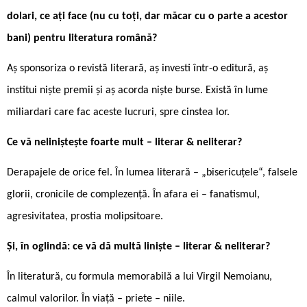
dolari, ce ați face (nu cu toți, dar măcar cu o parte a acestor
bani) pentru literatura română?
Aș sponsoriza o revistă literară, aș investi într-o editură, aș
institui niște premii și aș acorda niște burse. Există în lume
miliardari care fac aceste lucruri, spre cinstea lor.
Ce vă neliniștește foarte mult – literar & neliterar?
Derapajele de orice fel. În lumea literară – „bisericuțele“, falsele
glorii, cronicile de complezență. În afara ei – fanatismul,
agresivitatea, prostia molipsitoare.
Și, în oglindă: ce vă dă multă liniște – literar & neliterar?
În literatură, cu formula memorabilă a lui Virgil Nemoianu,
calmul valorilor. În viață – priete – niile.