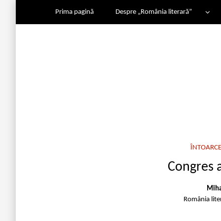
Prima pagină
Despre „România literară”
ÎNTOARCE
Congres a
Miha
România lite