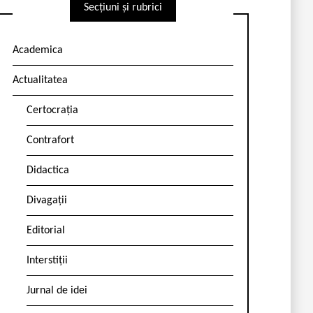
Secțiuni și rubrici
Academica
Actualitatea
Certocrația
Contrafort
Didactica
Divagații
Editorial
Interstiții
Jurnal de idei