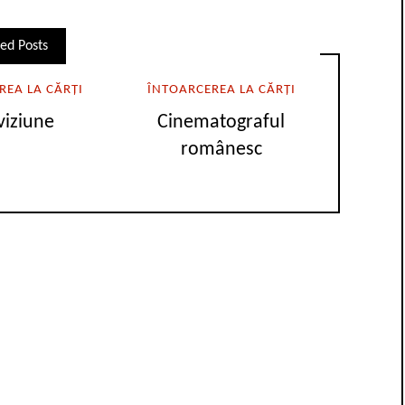
ed Posts
REA LA CĂRȚI
ÎNTOARCEREA LA CĂRȚI
viziune
Cinematograful
românesc