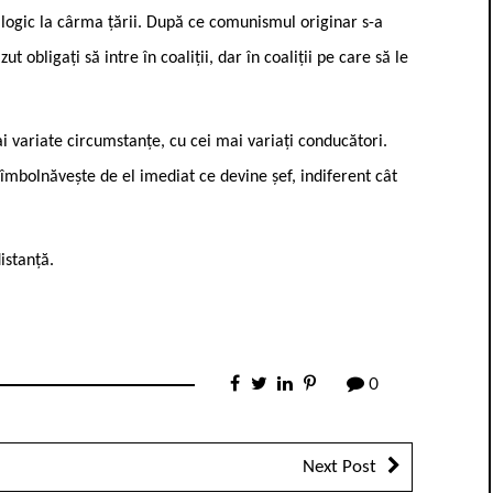
 logic la cârma țării. După ce comunismul originar s-a
ut obligați să intre în coaliții, dar în coaliții pe care să le
 variate circumstanțe, cu cei mai variați conducători.
îmbolnăvește de el imediat ce devine șef, indiferent cât
istanță.
0
Next Post