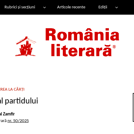
Rubrici și secțiuni
Articole recente
Ediții
REA LA CĂRȚI
l partidului
i Zamfir
rară
nr. 50/2025