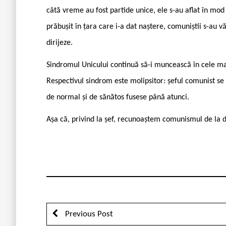
câtă vreme au fost partide unice, ele s-au aflat în mod
prăbușit în țara care i-a dat naștere, comu­niștii s-au văz
dirijeze.
Sindromul Unicului continuă să-i muncească în cele mai
Respectivul sindrom este molipsitor: șeful comunist se 
de normal și de sănătos fusese până atunci.
Așa că, privind la șef, recunoaș­tem comunismul de la d
Previous Post