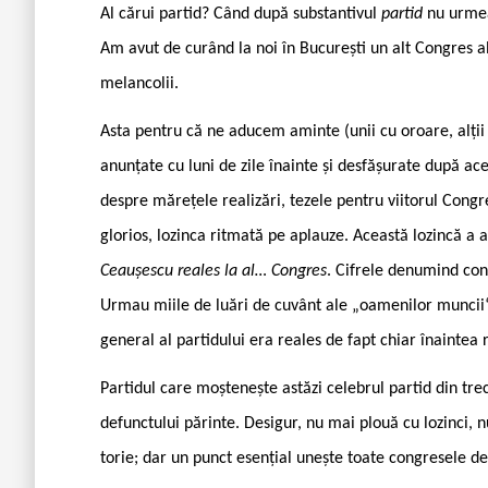
Al cărui partid? Când după substantivul
partid
nu urmea
Am avut de curând la noi în Bucu­rești un alt Congres a
melancolii.
Asta pentru că ne aducem aminte (unii cu oroare, alți
anunțate cu luni de zile înainte și desfășurate după ace
despre mărețele realizări, tezele pentru viitorul Con­gres
glorios, lozinca ritmată pe aplauze. Această lozincă a 
Ceaușescu reales la al… Congres
. Cifrele denumind con
Urmau miile de luări de cuvânt ale „oamenilor muncii
general al partidului era reales de fapt chiar înaintea 
Partidul care moștenește astăzi celebrul partid din tr
defunctului pă­rinte. Desigur, nu mai plouă cu lozinci,
torie; dar un punct esențial unește toate congresele de