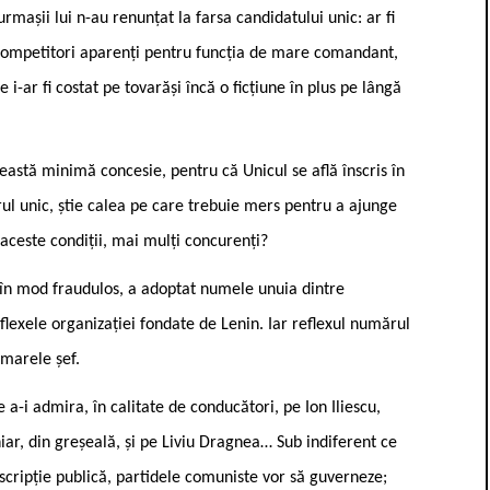
așii lui n-au renunțat la farsa candida­tului unic: ar fi
, competitori aparenți pentru funcția de mare comandant,
e i-ar fi costat pe tovarăși încă o ficțiune în plus pe lângă
eastă minimă concesie, pentru că Unicul se află înscris în
ărul unic, știe calea pe care trebuie mers pentru a ajunge
n aceste condiții, mai mulți concurenți?
, în mod fraudulos, a adoptat numele unuia dintre
flexele organizației fondate de Lenin. Iar reflexul numărul
 marele șef.
e a-i admira, în calitate de conducători, pe Ion Iliescu,
ar, din greșeală, și pe Liviu Dragnea… Sub indiferent ce
nscripție publică, partidele comu­niste vor să guverneze;