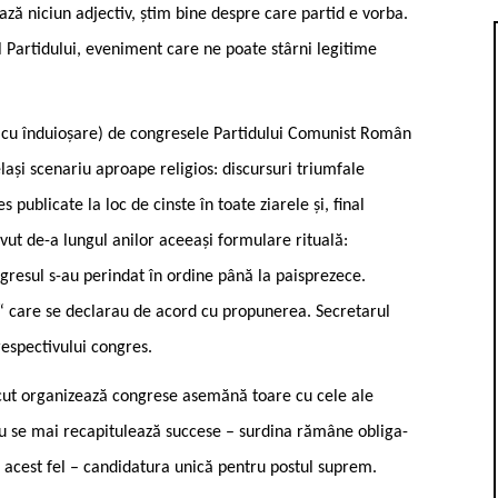
ză niciun adjectiv, știm bine despre care partid e vorba.
l Partidului, eveniment care ne poate stârni legitime
i cu înduioșare) de congresele Partidului Comunist Român
lași scenariu aproape religios: discursuri triumfale
 publicate la loc de cinste în toate ziarele și, final
avut de-a lungul anilor aceeași formulare rituală:
gresul s-au perindat în ordine până la paisprezece.
“ care se declarau de acord cu propunerea. Secretarul
respectivului congres.
ecut organizează congrese asemănă ­toare cu cele ale
 nu se mai recapitulează succese – surdina rămâne obliga­
 acest fel – candi­datura unică pentru postul suprem.