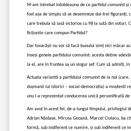
M-am întrebat întotdeauna de ce partidul comunist și urm
fost așa de simplu să se desemneze doi-trei figuranți
care trebuia să iasă victorios cu 98 la sută din voturi. C
ficțiunile care compun Partidul?
Dar tovarășii nu vor să facă bunului simț nici măcar ac
înseși genele parti­dului comunist: acesta deține ade­v
la el, are în fruntea sa un singur șef. Cum să admiți, î
Actuala variantă a partidului comunist de la noi (care
dușmanii lui istorici – social-democrația) a moștenit re
unu l-a reprezentat conducerea unică personificată de
Am avut în acest fel, de-a lun­gul timpului, privilegiul d
Adrian Năstase, Mircea Geoană, Marcel Ciolacu, ba chi
formă, sub indife­rent ce numire, și sub indiferent ce i