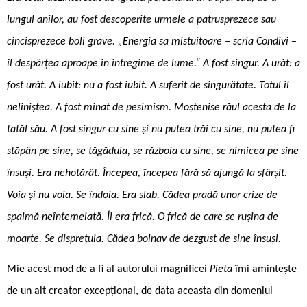
lungul anilor, au fost descoperite urmele a patrusprezece sau
cincisprezece boli grave. „Energia sa mistuitoare – scria Condivi –
îl despărțea aproape în întregime de lume.“ A fost singur. A urât: a
fost urât. A iubit: nu a fost iubit. A suferit de singurătate. Totul îl
neliniștea. A fost minat de pesimism. Moștenise răul acesta de la
tatăl său. A fost singur cu sine și nu putea trăi cu sine, nu putea fi
stăpân pe sine, se tăgăduia, se războia cu sine, se nimicea pe sine
însuși. Era nehotărât. Începea, începea fără să ajungă la sfârșit.
Voia și nu voia. Se îndoia. Era slab. Cădea pradă unor crize de
spaimă neîntemeiată. Îi era frică. O frică de care se rușina de
moarte. Se disprețuia. Cădea bolnav de dezgust de sine însuși.
Mie acest mod de a fi al autorului magnificei
Pieta
îmi amintește
de un alt creator excepțional, de data aceasta din domeniul