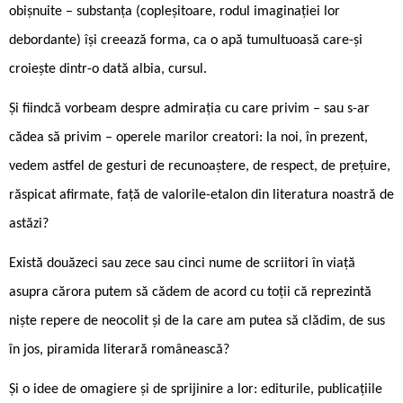
obișnuite – substanța (copleșitoare, rodul imaginației lor
debordante) își creează forma, ca o apă tumultuoasă care-și
croiește dintr-o dată albia, cursul.
Și fiindcă vorbeam despre admirația cu care privim – sau s-ar
cădea să privim – operele marilor creatori: la noi, în prezent,
vedem astfel de gesturi de recunoaștere, de respect, de prețuire,
răspicat afirmate, față de valorile-etalon din literatura noastră de
astăzi?
Există douăzeci sau zece sau cinci nume de scriitori în viață
asupra cărora putem să cădem de acord cu toții că reprezintă
niște repere de neocolit și de la care am putea să clădim, de sus
în jos, piramida literară românească?
Și o idee de omagiere și de sprijinire a lor: editurile, publicațiile