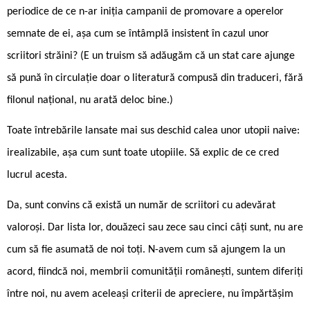
periodice de ce n-ar iniția campanii de promovare a operelor
semnate de ei, așa cum se întâmplă insistent în cazul unor
scriitori străini? (E un truism să adăugăm că un stat care ajunge
să pună în circulație doar o literatură compusă din traduceri, fără
filonul național, nu arată deloc bine.)
Toate întrebările lansate mai sus deschid calea unor utopii naive:
irea­lizabile, așa cum sunt toate utopiile. Să ex­plic de ce cred
lucrul acesta.
Da, sunt con­vins că există un nu­măr de scriitori cu adevărat
valoroși. Dar lista lor, douăzeci sau zece sau cinci câți sunt, nu are
cum să fie asumată de noi toți. N-avem cum să ajungem la un
acord, fiindcă noi, membrii comunității românești, suntem diferiți
între noi, nu avem aceleași criterii de apreciere, nu împărtășim