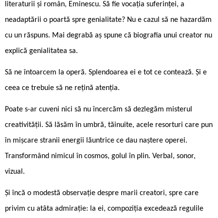
literaturii și român, Eminescu. Să fie vocația suferinței, a
neadaptării o poartă spre genialitate? Nu e cazul să ne hazardăm
cu un răspuns. Mai degrabă aș spune că biografia unui creator nu
explică genialitatea sa.
Să ne întoarcem la operă. Splendoarea ei e tot ce contează. Și e
ceea ce trebuie să ne rețină atenția.
Poate s-ar cuveni nici să nu încercăm să dezlegăm misterul
creativității. Să lăsăm în umbră, tăinuite, acele resorturi care pun
în mișcare stranii energii lăuntrice ce dau naștere operei.
Transformând nimicul în cosmos, golul în plin. Verbal, sonor,
vizual.
Și încă o modestă observație despre marii creatori, spre care
privim cu atâta admirație: la ei, compoziția excedează regulile