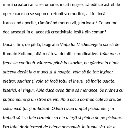
marii creatori ai rasei umane, încât reușesc să edifice astfel de
opere care nu se supun eroziunii vremurilor, astfel încât
transcend epocile, rămânând mereu vii, glorioase? Ce anume
declanșează în ei această creativitate ieșită din comun?
Dacă citim, de pildă, biografia
Viața lui Michelangelo
scrisă de
Romain Rolland, aflăm câteva detalii semnificative.
Trăia într-o
frenezie continuă. Muncea până la istovire, nu gândea la nimic
altceva decât la a munci zi și noapte. Voia să fie tot: inginer,
pietrar, salahor și voia să facă totul el însuși, să înalțe palate,
biserici, el singur. Abia dacă avea timp să mănânce. Se hrănea cu
puțină pâine și un strop de vin. Abia dacă dormea câteva ore. Se
culca încălțat și îmbrăcat. Odată i s-au umflat picioarele și a
trebuit să i se taie cizmele: cu ele a ieșit și pielea de pe picioare.
Era total dezinteresat de igiena personală. În trupul său, de-a