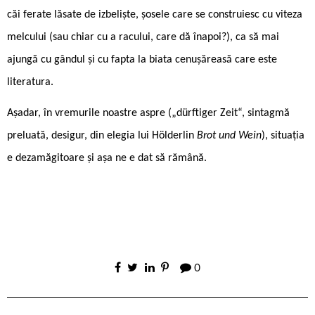
căi ferate lăsate de izbeliște, șosele care se construiesc cu viteza
melcului (sau chiar cu a racului, care dă înapoi?), ca să mai
ajungă cu gândul și cu fapta la biata cenușăreasă care este
literatura.
Așadar, în vremurile noastre aspre („dürftiger Zeit“, sintagmă
preluată, desigur, din elegia lui Hölderlin
Brot und Wein
), situația
e dezamăgitoare și așa ne e dat să rămână.
0