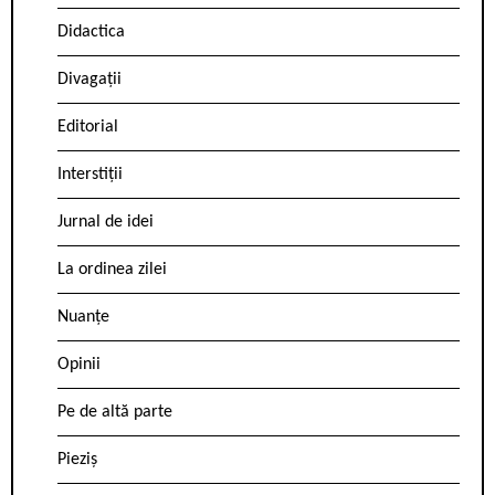
Didactica
Divagații
Editorial
Interstiții
Jurnal de idei
La ordinea zilei
Nuanțe
Opinii
Pe de altă parte
Pieziș