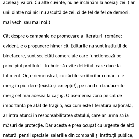
aceleași valori. Cu alte cuvinte, nu ne închinăm la aceiași zei. (Iar
unii dintre noi nici nu ascultă de zei, ci de fel de fel de demoni,
mai vechi sau mai noi!)
Cât despre o campanie de promovare a literaturii române:
evident, e o propunere himerică. Editurile nu sunt instituții de
binefacere, sunt societăți comerciale care funcționează pe
principiul profitului. Trebuie să evite deficitul, care duce la
faliment. Or, e demonstrat, cu cărțile scriitorilor români ele
merg în pierdere (există și excepții!), pe când cu traducerile
merg cel mai adesea la câștig. O asemenea zonă pe cât de
importantă pe atât de fragilă, așa cum este literatura națională,
ar intra atunci în responsabilitatea statului, care ar urma să ia
măsuri de protecție. Dar acesta e prea ocupat cu urgențe de altă
natură, pensii speciale, salariile din companii și instituții publice,