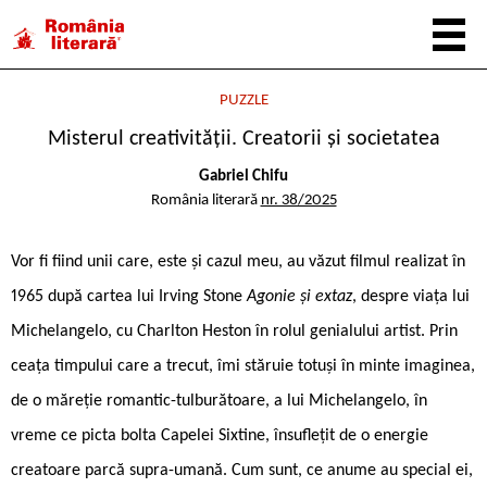
PUZZLE
Misterul creativității. Creatorii și societatea
Gabriel Chifu
România literară
nr. 38/2025
Vor fi fiind unii care, este și cazul meu, au văzut filmul realizat în
1965 după cartea lui Irving Stone
Agonie și extaz
, despre viața lui
Michelangelo, cu Charlton Heston în rolul genialului artist. Prin
ceața timpului care a trecut, îmi stăruie totuși în minte imaginea,
de o măreție romantic-tulburătoare, a lui Michelangelo, în
vreme ce picta bolta Capelei Sixtine, însuflețit de o energie
creatoare parcă supra-umană. Cum sunt, ce anume au special ei,