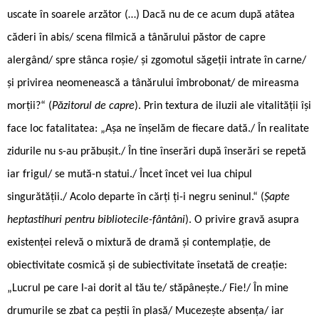
uscate în soarele arzător (…) Dacă nu de ce acum după atâtea
căderi în abis/ scena filmică a tânărului păstor de capre
alergând/ spre stânca roșie/ și zgomotul săgeții intrate în carne/
și privirea neomenească a tânărului îmbrobonat/ de mireasma
morții?“ (
Păzitorul de capre
). Prin textura de iluzii ale vitalității își
face loc fatalitatea: „Așa ne înșelăm de fiecare dată./ În realitate
zidurile nu s-au prăbușit./ În tine înserări după înserări se repetă
iar frigul/ se mută-n statui./ Încet încet vei lua chipul
singurătății./ Acolo departe în cărți ți-i negru seninul.“ (
Șapte
heptastihuri pentru bibliotecile-fântâni
). O privire gravă asupra
existenței relevă o mixtură de dramă și contemplație, de
obiectivitate cosmică și de subiectivitate însetată de creație:
„Lucrul pe care l-ai dorit al tău te/ stăpânește./ Fie!/ În mine
drumurile se zbat ca peștii în plasă/ Mucezește absența/ iar