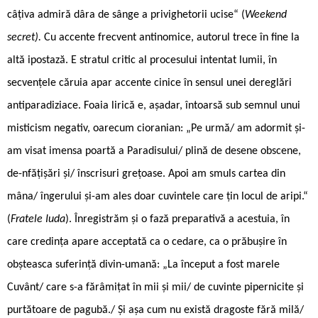
câțiva admiră dâra de sânge a privighetorii ucise“ (
Weekend
secret).
Cu accente frecvent antinomice, autorul trece în fine la
altă ipostază. E stratul critic al procesului intentat lumii, în
secvențele căruia apar accente cinice în sensul unei dereglări
antiparadiziace. Foaia lirică e, așadar, întoarsă sub semnul unui
misticism negativ, oarecum cioranian: „Pe urmă/ am adormit și-
am visat imensa poartă a Paradisului/ plină de desene obscene,
de-nfățișări și/ înscrisuri grețoase. Apoi am smuls cartea din
mâna/ îngerului și-am ales doar cuvintele care țin locul de aripi.“
(
Fratele Iuda
). Înregistrăm și o fază preparativă a acestuia, în
care credința apare acceptată ca o cedare, ca o prăbușire în
obșteasca suferință divin-umană: „La început a fost marele
Cuvânt/ care s-a fărâmițat în mii și mii/ de cuvinte pipernicite și
purtătoare de pagubă./ Și așa cum nu există dragoste fără milă/