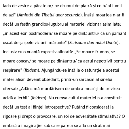
lada de zestre a păcatelor/ pe drumul de piatră și colb/ al lumii
de azi“ (
Amintiri din Tibetul unor secunde
). Însăși moartea n-ar fi
decât un festin grandios-lugubru al materiei vizionar asimilate:
„în acest eon postmodern/ se moare pe dinlăuntru/ ca un pământ
uscat de șarpele viziunii mărunte“ (
Scrisoare domnului Dante
).
Inclusiv cu o nuanță expresiv alintată: „Se moare frumos, se
moare concav/ se moare pe dinăuntru/ ca aerul nepotrivit pentru
respirare“ (
Ibidem
). Ajungându-se însă la o saturație a acestui
materialism devenit obsedant, printr-un sarcasm al sinelui
ofensat: „Adânc mă murdărisem de umbra mea/ și de privirea
acidă a ierbii“ (
Ibidem
). Nu cumva cultul materiei n-a constituit
decât un test al ființei introspective? Putând fi considerat la
rigoare și drept o provocare, un soi de adversitate stimulativă? O
emfază a imaginației sub care pare a se afla un strat mai