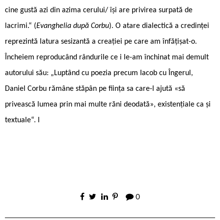
cine gustă azi din azima cerului/ își are privirea surpată de
lacrimi.“ (
Evanghelia după Corbu
). O atare dialectică a credinței
reprezintă latura sesizantă a creației pe care am înfățișat-o.
Încheiem reproducând rândurile ce i le-am închinat mai demult
autorului său: „Luptând cu poezia precum Iacob cu Îngerul,
Daniel Corbu rămâne stăpân pe ființa sa care-l ajută «să
privească lumea prin mai multe răni deodată», existențiale ca și
textuale“. l
0