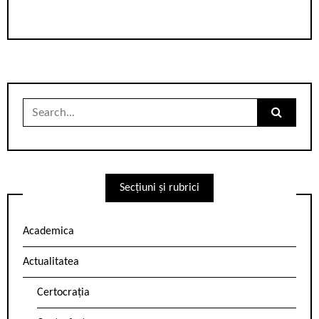
Search
for:
Secțiuni și rubrici
Academica
Actualitatea
Certocrația