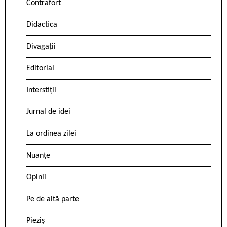
Contrafort
Didactica
Divagații
Editorial
Interstiții
Jurnal de idei
La ordinea zilei
Nuanțe
Opinii
Pe de altă parte
Pieziș