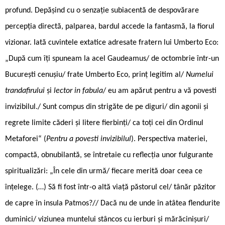
profund. Depășind cu o senzație subiacentă de despovărare
percepția directă, palparea, bardul accede la fantasmă, la fiorul
vizionar. Iată cuvintele extatice adresate fratern lui Umberto Eco:
„După cum îți spuneam la acel Gaudeamus/ de octombrie într-un
București cenușiu/ frate Umberto Eco, prinț legitim al/
Numelui
trandafirului
și
lector in fabula
/ eu am apărut pentru a vă povesti
invizibilul./ Sunt compus din strigăte de pe diguri/ din agonii și
regrete limite căderi și litere fierbinți/ ca toți cei din Ordinul
Metaforei“ (
Pentru a povesti invizibilul
). Perspectiva materiei,
compactă, obnubilantă, se întretaie cu reflecția unor fulgurante
spiritualizări: „În cele din urmă/ fiecare merită doar ceea ce
înțelege. (…) Să fi fost într-o altă viață păstorul cel/ tânăr păzitor
de capre în insula Patmos?// Dacă nu de unde în atâtea flendurite
duminici/ viziunea muntelui stâncos cu ierburi și mărăcinișuri/