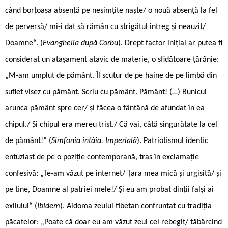
când borțoasa absență pe nesimțite naște/ o nouă absență la fel
de perversă/ mi-i dat să rămân cu strigătul întreg și neauzit/
Doamne“. (
Evanghelia după Corbu
). Drept factor inițial ar putea fi
considerat un atașament atavic de materie, o sfidătoare țărănie:
„M-am umplut de pământ. Îl scutur de pe haine de pe limbă din
suflet visez cu pământ. Scriu cu pământ. Pământ! (…) Bunicul
arunca pământ spre cer/ și făcea o fântână de afundat în ea
chipul./ Și chipul era mereu trist./ Că vai, câtă singurătate la cel
de pământ!“ (
Simfonia întâia. Imperială
). Patriotismul identic
entuziast de pe o poziție contemporană, tras în exclamație
confesivă: „Te-am văzut pe internet/ Țara mea mică și urgisită/ și
pe tine, Doamne al patriei mele!/ Și eu am probat dinții falși ai
exilului“ (
Ibidem
). Aidoma zeului tibetan confruntat cu tradiția
păcatelor: „Poate că doar eu am văzut zeul cel rebegit/ tăbârcind