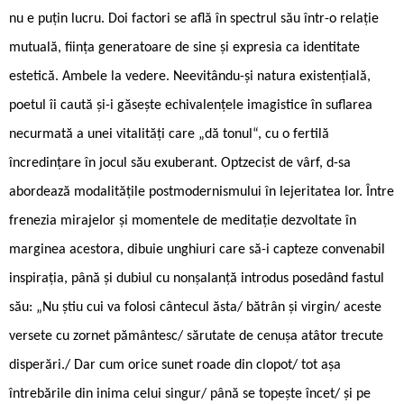
nu e puțin lucru. Doi factori se află în spectrul său într-o relație
mutuală, ființa generatoare de sine și expresia ca identitate
estetică. Ambele la vedere. Neevitându-și natura existențială,
poetul îi caută și-i găsește echivalențele imagistice în suflarea
necurmată a unei vitalități care „dă tonul“, cu o fertilă
încredințare în jocul său exuberant. Optzecist de vârf, d-sa
abordează modalitățile postmodernismului în lejeritatea lor. Între
frenezia mirajelor și momentele de meditație dezvoltate în
marginea acestora, dibuie unghiuri care să-i capteze convenabil
inspirația, până și dubiul cu nonșalanță introdus posedând fastul
său: „Nu știu cui va folosi cântecul ăsta/ bătrân și virgin/ aceste
versete cu zornet pământesc/ sărutate de cenușa atâtor trecute
disperări./ Dar cum orice sunet roade din clopot/ tot așa
întrebările din inima celui singur/ până se topește încet/ și pe