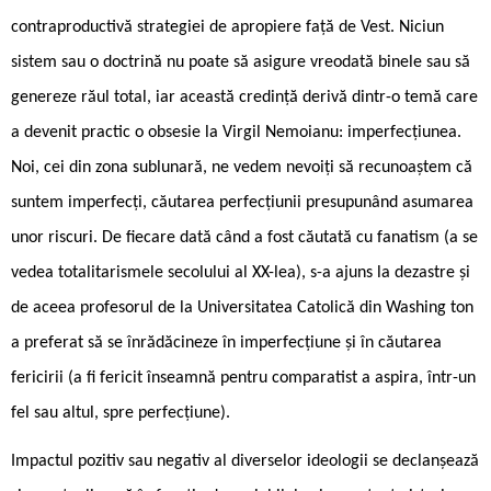
contraproductivă strategiei de apropiere față de Vest. Niciun
sistem sau o doctrină nu poate să asigure vreodată binele sau să
genereze răul total, iar această credință derivă dintr-o temă care
a devenit practic o obsesie la Virgil Nemoianu: imperfecțiunea.
Noi, cei din zona sublunară, ne vedem nevoiți să recunoaștem că
suntem imperfecți, căutarea perfecțiunii presupunând asumarea
unor riscuri. De fiecare dată când a fost căutată cu fanatism (a se
vedea totalitarismele secolului al XX-lea), s-a ajuns la dezastre și
de aceea profesorul de la Universitatea Catolică din Washing ton
a preferat să se înrădăcineze în imperfecțiune și în căutarea
fericirii (a fi fericit înseamnă pentru comparatist a aspira, într-un
fel sau altul, spre perfecțiune).
Impactul pozitiv sau negativ al diverselor ideologii se declanșează