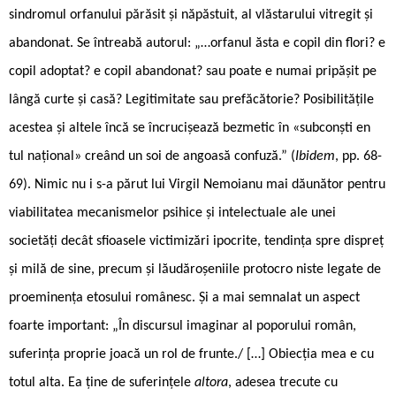
sindromul orfanului părăsit și năpăstuit, al vlăstarului vitregit și
abandonat. Se întreabă autorul: „…orfanul ăsta e copil din flori? e
copil adoptat? e copil abandonat? sau poate e numai pripășit pe
lângă curte și casă? Legitimitate sau prefăcătorie? Posibilitățile
acestea și altele încă se încrucișează bezmetic în «subconști ­en
tul național» creând un soi de angoasă confuză.” (
Ibidem
, pp. 68-
69). Nimic nu i s-a părut lui Virgil Nemoianu mai dăunător pentru
viabilitatea mecanismelor psihice și intelectuale ale unei
societăți decât sfioasele victimizări ipocrite, tendința spre dispreț
și milă de sine, precum și lăudăroșeniile protocro niste legate de
proeminența etosului românesc. Și a mai semnalat un aspect
foarte important: „În discursul imaginar al poporului român,
suferința proprie joacă un rol de frunte./ […] Obiecția mea e cu
totul alta. Ea ține de suferințele
altora
, adesea trecute cu