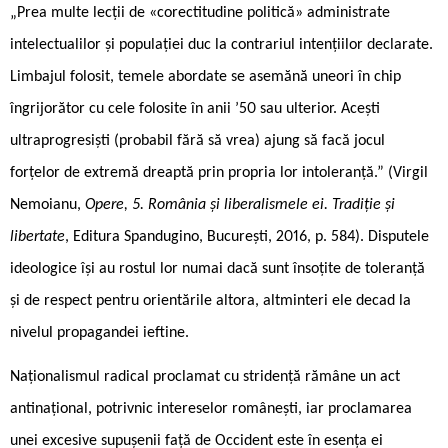
„Prea multe lecții de «corectitudine politică» administrate
intelectualilor și populației duc la contrariul intențiilor declarate.
Limbajul folosit, temele abordate se asemănă uneori în chip
îngrijorător cu cele folosite în anii ’50 sau ulterior. Acești
ultraprogresiști (probabil fără să vrea) ajung să facă jocul
forțelor de extremă dreaptă prin propria lor intoleranță.” (Virgil
Nemoianu,
Opere, 5. România și liberalismele ei. Tradiție și
libertate
, Editura Spandugino, București, 2016, p. 584). Disputele
ideologice își au rostul lor numai dacă sunt însoțite de toleranță
și de respect pentru orientările altora, altminteri ele decad la
nivelul propagandei ieftine.
Naționalismul radical proclamat cu stridență rămâne un act
antinațional, potrivnic intereselor românești, iar proclamarea
unei excesive supușenii față de Occident este în esența ei