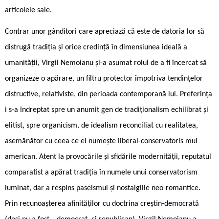
articolele sale.
Contrar unor gânditori care apreciază că este de datoria lor să
distrugă tradiția și orice credință în dimensiunea ideală a
umanității, Virgil Nemoianu și-a asumat rolul de a fi încercat să
organizeze o apărare, un filtru protector împotriva tendințelor
distructive, relativiste, din perioada contemporană lui. Preferința
i s-a îndreptat spre un anumit gen de tradiționalism echilibrat și
elitist, spre organicism, de idealism reconciliat cu realitatea,
asemănător cu ceea ce el numește liberal-conservatoris ­mul
american. Atent la provocările și sfidările modernității, reputatul
comparatist a apărat tradiția în numele unui conservatorism
luminat, dar a respins paseismul și nostalgiile neo-romantice.
Prin recunoașterea afinităților cu doctrina creștin-democrată