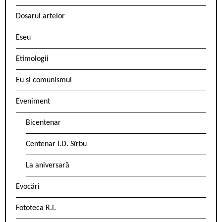
Dosarul artelor
Eseu
Etimologii
Eu și comunismul
Eveniment
Bicentenar
Centenar I.D. Sîrbu
La aniversară
Evocări
Fototeca R.l.