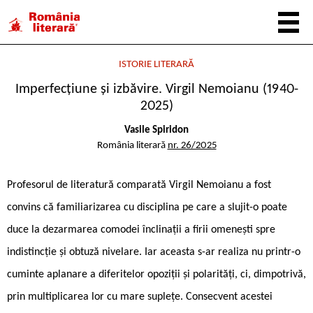
ISTORIE LITERARĂ
Imperfecțiune și izbăvire. Virgil Nemoianu (1940-
2025)
Vasile Spiridon
România literară
nr. 26/2025
Profesorul de literatură comparată Virgil Nemoianu a fost
convins că familiarizarea cu disciplina pe care a slujit-o poate
duce la dezarmarea comodei înclinații a firii omenești spre
indistincție și obtuză nivelare. Iar aceasta s-ar realiza nu printr-o
cuminte aplanare a diferitelor opoziții și polarități, ci, dimpotrivă,
prin multiplicarea lor cu mare suplețe. Consecvent acestei