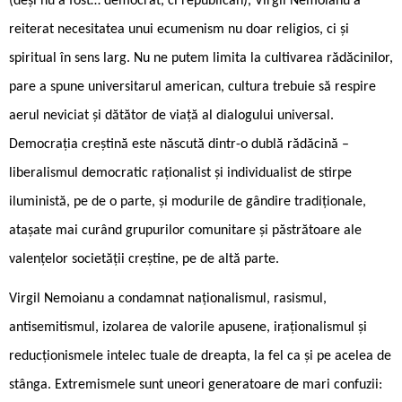
(deși nu a fost… democrat, ci republican), Virgil Nemoianu a
reiterat necesitatea unui ecumenism nu doar religios, ci și
spiritual în sens larg. Nu ne putem limita la cultivarea rădăcinilor,
pare a spune universitarul american, cultura trebuie să respire
aerul neviciat și dătător de viață al dialogului universal.
Democrația creștină este născută dintr-o dublă rădăcină –
liberalismul democratic raționalist și individualist de stirpe
iluministă, pe de o parte, și modurile de gândire tradiționale,
atașate mai curând grupurilor comunitare și păstrătoare ale
valențelor societății creștine, pe de altă parte.
Virgil Nemoianu a condamnat naționalismul, rasismul,
antisemitismul, izolarea de valorile apusene, iraționalismul și
reducționismele intelec ­tuale de dreapta, la fel ca și pe acelea de
stânga. Extremismele sunt uneori generatoare de mari confuzii: