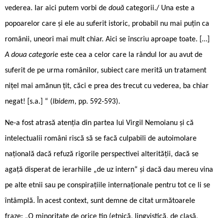
vederea. Iar aici putem vorbi de
două
categorii./ Una este a
popoarelor care și ele au suferit istoric, probabil nu mai puțin ca
românii, uneori mai mult chiar. Aici se înscriu aproape toate. […]
A doua categorie
este cea a celor care la rândul lor au avut de
suferit de pe urma românilor, subiect care merită un tratament
nițel mai amănun țit, căci e prea des trecut cu vederea, ba chiar
negat! [s.a.] “ (
Ibidem
, pp. 592-593).
Ne-a fost atrasă atenția din partea lui Virgil Nemoianu și că
intelectualii români riscă să se facă culpabili de autoimolare
națională dacă refuză rigorile perspectivei alterității, dacă se
agață disperat de ierarhiile „de uz intern“ și dacă dau mereu vina
pe alte etnii sau pe conspirațiile internaționale pentru tot ce li se
întâmplă. În acest context, sunt demne de citat următoarele
fraze: „O minoritate de orice tip (etnică, lingvistică, de clasă,