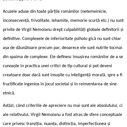
Acuzele aduse din toate părțile românilor (netemeinicie,
inconsecvență, frivolitate, lehamite, memorie scurtă etc.) nu sunt
privite de Virgil Nemoianu drept culpabilități globale definitorii și
definitive. Complexele de inferioritate psiholo ­gică nu sunt chiar
așa de dăunătoare precum par, deoarece ele sunt nutrite tocmai
din spaima de complexe. Ele definesc însușirea românilor de a se
cunoaște în practica unei critici de tip cultural și pot deveni
creatoare doar dacă sunt însușite cu inteligență morală, spre a fi
fructificate ingenios în jocul societal și în reinventarea de sine
etnică.
Astăzi, când criteriile de apreciere nu mai sunt ale absolutului, ci
ale relativului, Virgil Nemoianu a fost atras de sfere conceptuale
care privesc tranziția, nuanța, distincția, imperfecțiunea și