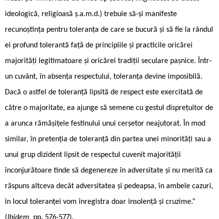
ideologică, religioasă ș.a.m.d.) trebuie să-și manifeste
recunoștința pentru toleranța de care se bucură și să fie la rândul
ei profund tolerantă față de principiile și practicile oricărei
majorități legitimatoare și oricărei tradiții seculare pașnice. Într-
un cuvânt, în absența respectului, toleranța devine imposibilă.
Dacă o astfel de toleranță lipsită de respect este exercitată de
către o majoritate, ea ajunge să semene cu gestul disprețuitor de
a arunca rămășițele festinului unui cerșetor neajutorat. În mod
similar, în pretenția de toleranță din partea unei minorități sau a
unui grup dizident lipsit de respectul cuvenit majorității
înconjurătoare tinde să degenereze în adversitate și nu merită ca
răspuns altceva decât adversitatea și pedeapsa, în ambele cazuri,
în locul toleranței vom înregistra doar insolență și cruzime.“
(
Ibidem
, pp. 576-577).