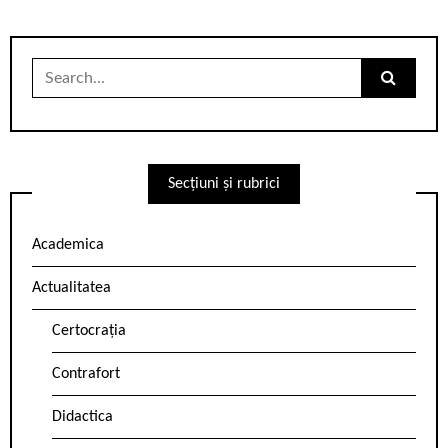
Search
for:
Secțiuni și rubrici
Academica
Actualitatea
Certocrația
Contrafort
Didactica