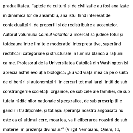
gradualitatea. Faptele de cultură și de civilizație au fost analizate
în dinamica lor de ansamblu, analistul fiind interesat de
contextualizări, de proporții și de redistribuire a accentelor.
Autorul volumului
Calmul valorilor
a încercat să judece totul și
totdeauna între limitele moderației interpreta ­tive, sugerând
rectificări categoriale și structurale în lumina blândă a rațiunii
calme. Profesorul de la Universitatea Catolică din Washington își
aprecia astfel evoluția biologică: „Eu văd viața mea ca pe o suită
de eliberări și autonomizări, în cercuri tot mai largi, întâi de sub
constrângerile societății organice, de sub cele ale familiei, de sub
tutela rădăcinilor naționale și geografice, de sub prescrip ­țiile
gândirii tradiționale, și tot așa: speranța noastră angoasată nu
este ea că ultimul cerc, moartea, va fi eliberarea noastră de sub
materie, în prezența divinului?” (Virgil Nemoianu,
Opere, 10,