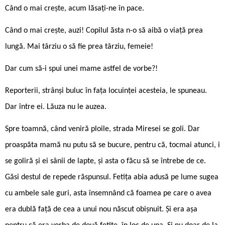
Când o mai crește, acum lăsați-ne în pace.
Când o mai crește, auzi! Copilul ăsta n-o să aibă o viață prea
lungă. Mai târziu o să fie prea târziu, femeie!
Dar cum să-i spui unei mame astfel de vorbe?!
Reporterii, strânși buluc în fața locuinței acesteia, le spuneau.
Dar între ei. Lăuza nu le auzea.
Spre toamnă, când veniră ploile, strada Miresei se goli. Dar
proaspăta mamă nu putu să se bucure, pentru că, tocmai atunci, i
se goliră și ei sânii de lapte, și asta o făcu să se întrebe de ce.
Găsi destul de repede răspunsul. Fetița abia adusă pe lume sugea
cu ambele sale guri, asta însemnând că foamea pe care o avea
era dublă față de cea a unui nou născut obișnuit. Și era așa