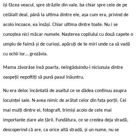
își făcea veacul, spre străzile din vale, ba chiar spre cele de pe
celălalt deal, până la ultima dintre ele, așa cum era, privind de
acolo încoace, ea însăși. Chiar ultima dintre toate. Nu i se
cunoștea nici măcar numele. Nașterea copilului cu două capete o
umplu de faimă și de curioși, apăruți de te miri unde ca să vadă
cu ochii lor… grozăvia.
Mama zăvorâse însă poarta, neîngăduindu-i niciunuia dintre
oaspeții nepoftiți să pună pasul înăuntru.
Nu era deloc încântată de asaltul ce se dădea continuu asupra
locuinței sale. N-avea nimic de arătat celor din fața porții. Cei
mai mulți dintre ei, fotografi, trimiși acolo de cele mai
importante ziare ale țării. Fundătura, ce se credea deja stradă,
descoperind că are, ca orice altă stradă, și un nume, nu se