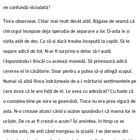
ne confundă niciodată?
Tinca observase. Chiar mai mult decât atât. Băgase de seamă că
chirurgul începuse deja operația de separare a lor. D-asta le și
vizita atât de des. Ca să-și ducă treaba începută la capăt. Să le
separe adică de tot. N-ar fi surprins-o deloc să-l audă
răspunzându-i Ilincăi cu aceeași monedă. Să primească adică
cererea ei în căsătorie. Doar pentru a putea să-și atingă scopul.
Numai să aibă Ilinca îndrăzneala de a-i mărturisi sentimentele pe
care zicea că le are față de el. Le avea cu adevărat? Cu toate că
o cunoștea bine pe sora sa geamănă, Tinca nu era prea sigură de
asta. N-o crezuse atunci când o auzise spunându-i că mama lor le
urăște. De ce ar fi crezut-o acum? Își amintea, în timp ce se
întreba asta, de anii când mergeau la școală. I se ștersese din