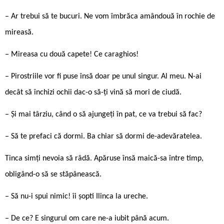
– Ar trebui să te bucuri. Ne vom îmbrăca amândouă în rochie de
mireasă.
– Mireasa cu două capete! Ce caraghios!
– Pirostriile vor fi puse însă doar pe unul singur. Al meu. N-ai
decât să închizi ochii dac-o să-ți vină să mori de ciudă.
– Și mai târziu, când o să ajungeți în pat, ce va trebui să fac?
– Să te prefaci că dormi. Ba chiar să dormi de-adevăratelea.
Tinca simți nevoia să râdă. Apăruse însă maică-sa între timp,
obligând-o să se stăpânească.
– Să nu-i spui nimic! îi șopti Ilinca la ureche.
– De ce? E singurul om care ne-a iubit până acum.