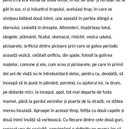
pentru că era vorba de două fetițe, în loc de una. Și nu doar de la
gât în sus, ci și înăuntrul trupului, aceluiași trup, în care se
simțeau bătând două inimi, una așezată în partea stângă a
sternului, cealaltă în dreapta. Altminteri, împărțeau totul,
sângele, plămânii, ficatul, stomacul, rinichii, vezica udului,
picioarele, orificiul dintre picioare prin care se golea periodic
această vezică, celălalt orificiu, din spate, folosit la golirea
mațelor, comune și ele, cum erau și picioarele, pe care în primii
doi ani de viață nu le întrebuințară deloc, pentru ca, deodată, să
înceapă să le pună în pământ, pornind, cu ajutorul lor, la drum,
pe distanțe mici, la început, apoi, tot mai departe de fusta
mamei, până la gardul vecinilor și poarta de la stradă, ce stătea
mereu încuiată. Aproape în același timp, fetița cu două capete și
două inimi învăță să vorbească. Cu fiecare dintre cele două guri,