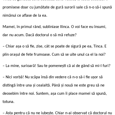
promisese doar cu jumătate de gură surorii sale că n-o să-i spună
nimănui ce aflase de la ea.
Mamei, în primul rând, subliniase Ilinca. O voi face eu însumi,
dar nu acum. Dacă doctorul o să mă refuze?
– Chiar așa o să fie, zise, cât se poate de sigură pe ea, Tinca. E
plin orașul de fete frumoase. Cum să se uite unul ca el la noi?
– La mine, surioară! Sau te pomenești că ai de gând să mi-l furi?
– Nici vorbă! Nu scăpa însă din vedere că n-o să-i fie ușor să
distingă între una și cealaltă. Până și nouă ne este greu să ne
deosebim între noi. Suntem, așa cum îi place mamei să spună,
totuna.
– Asta pentru că nu ne iubește. Chiar n-ai observat că doctorul nu