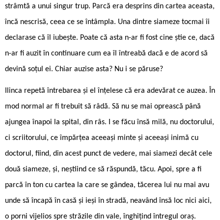
strâmtă a unui singur trup. Parcă era desprins din cartea aceasta,
încă nescrisă, ceea ce se întâmpla. Una dintre siameze tocmai îi
declarase că îl iubește. Poate că asta n-ar fi fost cine știe ce, dacă
n-ar fi auzit în continuare cum ea îl întreabă dacă e de acord să
devină soțul ei. Chiar auzise asta? Nu i se păruse?
Ilinca repetă întrebarea și el înțelese că era adevărat ce auzea. În
mod normal ar fi trebuit să râdă. Să nu se mai oprească până
ajungea înapoi la spital, din râs. I se făcu însă milă, nu doctorului,
ci scriitorului, ce împărțea aceeași minte și aceeași inimă cu
doctorul, fiind, din acest punct de vedere, mai siamezi decât cele
două siameze, și, neștiind ce să răspundă, tăcu. Apoi, spre a fi
parcă în ton cu cartea la care se gândea, tăcerea lui nu mai avu
unde să încapă în casă și ieși în stradă, neavând însă loc nici aici,
o porni vijelios spre străzile din vale, înghițind întregul oraș.