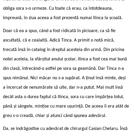
obliga sora s-o urmeze. Cu toate că erau, ca întotdeauna,
împreună, în ziua aceea a fost prezentă numai Ilinca la școală.
Doar că ea a spus, când a fost ridicată în picioare, ca să fie
ascultată, că e cealaltă. Adică Tinca. A primit o notă mică,
trecută însă în catalog în dreptul acesteia din urmă. Din pricina
notei aceleia, la sfârșitul anului școlar, Ilinca a fost cea mai bună
din clasă, întrecând-o astfel pe sora sa geamănă. Dar Tinca n-a
spus nimănui. Nici măcar nu s-a supărat. A ținut însă minte, deși
a încercat de nenumărate să uite, dar n-a putut. Mai mult însă
decât asta o durea faptul că Ilinca, sora cu care împărțea totul,
până și sângele, mințise cu mare ușurință. De aceea îi era atât de
greu s-o creadă, chiar și atunci când spunea adevărul.
Da, se îndrăgostise cu adevărat de chirurgul Casian Chelaru. Însă