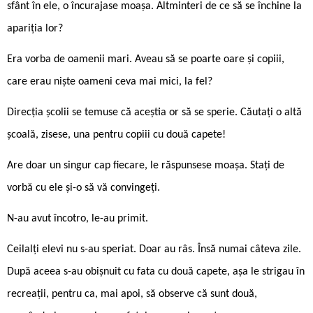
sfânt în ele, o încurajase moașa. Altminteri de ce să se închine la
apariția lor?
Era vorba de oamenii mari. Aveau să se poarte oare și copiii,
care erau niște oameni ceva mai mici, la fel?
Direcția școlii se temuse că aceștia or să se sperie. Căutați o altă
școală, zisese, una pentru copiii cu două capete!
Are doar un singur cap fiecare, le răspunsese moașa. Stați de
vorbă cu ele și-o să vă convingeți.
N-au avut încotro, le-au primit.
Ceilalți elevi nu s-au speriat. Doar au râs. Însă numai câteva zile.
După aceea s-au obișnuit cu fata cu două capete, așa le strigau în
recreații, pentru ca, mai apoi, să observe că sunt două,