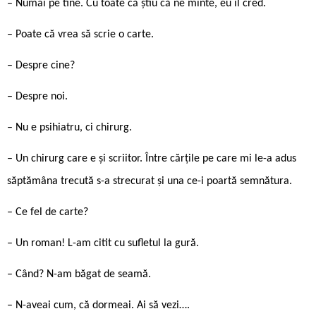
– Numai pe tine. Cu toate că știu că ne minte, eu îl cred.
– Poate că vrea să scrie o carte.
– Despre cine?
– Despre noi.
– Nu e psihiatru, ci chirurg.
– Un chirurg care e și scriitor. Între cărțile pe care mi le-a adus
săptămâna trecută s-a strecurat și una ce-i poartă semnătura.
– Ce fel de carte?
– Un roman! L-am citit cu sufletul la gură.
– Când? N-am băgat de seamă.
– N-aveai cum, că dormeai. Ai să vezi….