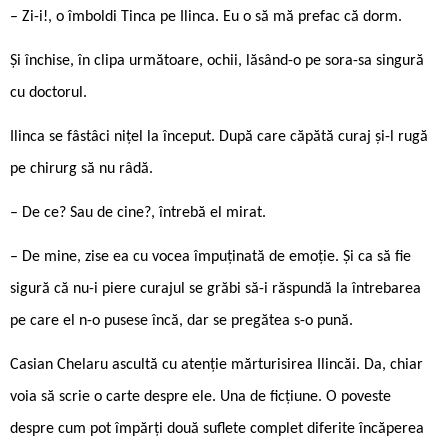
– Zi-i!, o îmboldi Tinca pe Ilinca. Eu o să mă prefac că dorm.
Și închise, în clipa următoare, ochii, lăsând-o pe sora-sa singură
cu doctorul.
Ilinca se fâstâci nițel la început. După care căpătă curaj și-l rugă
pe chirurg să nu râdă.
– De ce? Sau de cine?, întrebă el mirat.
– De mine, zise ea cu vocea împuținată de emoție. Și ca să fie
sigură că nu-i piere curajul se grăbi să-i răspundă la întrebarea
pe care el n-o pusese încă, dar se pregătea s-o pună.
Casian Chelaru ascultă cu atenție mărturisirea Ilincăi. Da, chiar
voia să scrie o carte despre ele. Una de ficțiune. O poveste
despre cum pot împărți două suflete complet diferite încăperea