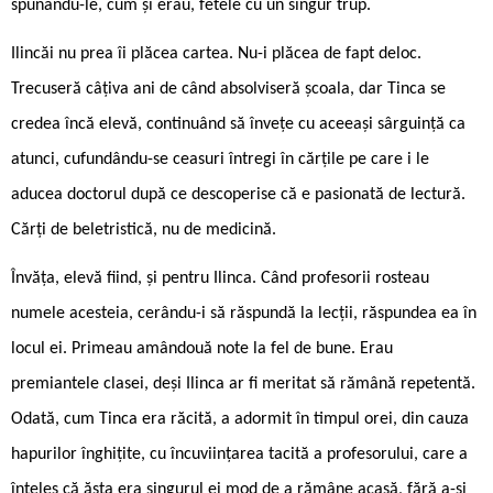
spunându-le, cum și erau, fetele cu un singur trup.
Ilincăi nu prea îi plăcea cartea. Nu-i plăcea de fapt deloc.
Trecuseră câțiva ani de când absolviseră școala, dar Tinca se
credea încă elevă, continuând să învețe cu aceeași sârguință ca
atunci, cufundându-se ceasuri întregi în cărțile pe care i le
aducea doctorul după ce descoperise că e pasionată de lectură.
Cărți de beletristică, nu de medicină.
Învăța, elevă fiind, și pentru Ilinca. Când profesorii rosteau
numele acesteia, cerându-i să răspundă la lecții, răspundea ea în
locul ei. Primeau amândouă note la fel de bune. Erau
premiantele clasei, deși Ilinca ar fi meritat să rămână repetentă.
Odată, cum Tinca era răcită, a adormit în timpul orei, din cauza
hapurilor înghițite, cu încuviințarea tacită a profesorului, care a
înțeles că ăsta era singurul ei mod de a rămâne acasă, fără a-și