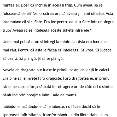
mintea ei. Doar că închise în același trup. Cum aveau să se
folosească de el? Nenorocirea era că aveau și inimi diferite, Asta
însemnând că și suflete. Era loc pentru două suflete într-un singur
trup? Aveau să se înțeleagă aceste suflete între ele?
Unde mai pui că erau și întregi la minte. Iar ăsta era lucrul cel
mai rău. Pentru că asta le făcea să înțeleagă. Să vrea. Să judece.
Să ceară. Să plângă. Și să se plângă.
Nevoia de dragoste n-o luase în primii lor ani de viață în calcul.
Era bine să le învețe fără dragoste. Fără dragostea ei, în primul
rând, pe care o forța să bată în retragere ori de câte ori o simțea
bântuind prin preajma inimii sale de mamă.
Iubindu-le, arătându-le că le iubește, nu făcea decât să le
sporească infirmitatea, transformându-le din ființe slabe, cum