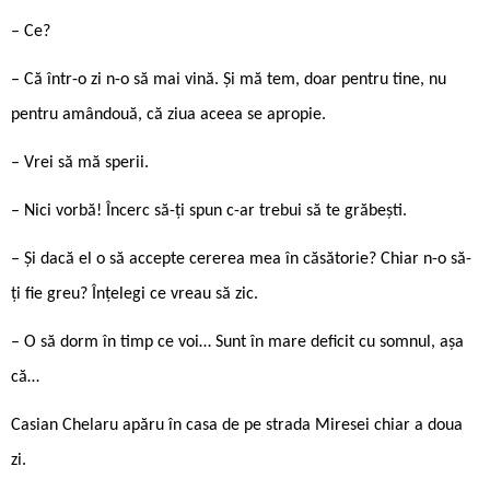
– Ce?
– Că într-o zi n-o să mai vină. Și mă tem, doar pentru tine, nu
pentru amândouă, că ziua aceea se apropie.
– Vrei să mă sperii.
– Nici vorbă! Încerc să-ți spun c-ar trebui să te grăbești.
– Și dacă el o să accepte cererea mea în căsătorie? Chiar n-o să-
ți fie greu? Înțelegi ce vreau să zic.
– O să dorm în timp ce voi… Sunt în mare deficit cu somnul, așa
că…
Casian Chelaru apăru în casa de pe strada Miresei chiar a doua
zi.