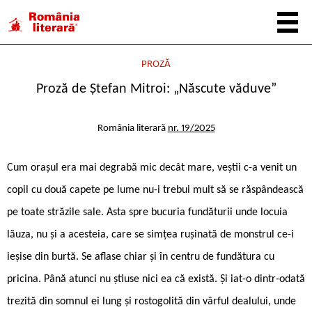
PROZĂ
Proză de Ștefan Mitroi: „Născute văduve”
România literară
nr. 19/2025
Cum orașul era mai degrabă mic decât mare, veștii c-a venit un
copil cu două capete pe lume nu-i trebui mult să se răspândească
pe toate străzile sale. Asta spre bucuria fundăturii unde locuia
lăuza, nu și a acesteia, care se simțea rușinată de monstrul ce-i
ieșise din burtă. Se aflase chiar și în centru de fundătura cu
pricina. Până atunci nu știuse nici ea că există. Și iat-o dintr-odată
trezită din somnul ei lung și rostogolită din vârful dealului, unde