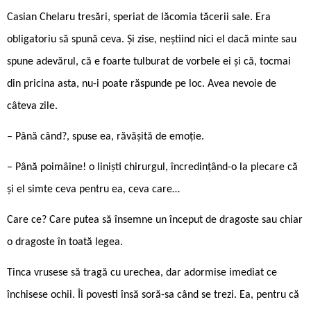
Casian Chelaru tresări, speriat de lăcomia tăcerii sale. Era
obligatoriu să spună ceva. Și zise, neștiind nici el dacă minte sau
spune adevărul, că e foarte tulburat de vorbele ei și că, tocmai
din pricina asta, nu-i poate răspunde pe loc. Avea nevoie de
câteva zile.
– Până când?, spuse ea, răvășită de emoție.
– Până poimâine! o liniști chirurgul, încredințând-o la plecare că
și el simte ceva pentru ea, ceva care…
Care ce? Care putea să însemne un început de dragoste sau chiar
o dragoste în toată legea.
Tinca vrusese să tragă cu urechea, dar adormise imediat ce
închisese ochii. Îi povesti însă soră-sa când se trezi. Ea, pentru că