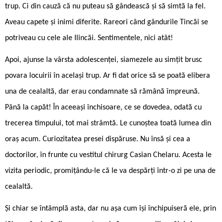
trup. Ci din cauză că nu puteau să gândească și să simtă la fel.
Aveau capete și inimi diferite. Rareori când gândurile Tincăi se
potriveau cu cele ale Ilincăi. Sentimentele, nici atât!
Apoi, ajunse la vârsta adolescenței, siamezele au simțit brusc
povara locuirii în același trup. Ar fi dat orice să se poată elibera
una de cealaltă, dar erau condamnate să rămână împreună.
Până la capăt! În aceeași închisoare, ce se dovedea, odată cu
trecerea timpului, tot mai strâmtă. Le cunoștea toată lumea din
oraș acum. Curiozitatea presei dispăruse. Nu însă și cea a
doctorilor, în frunte cu vestitul chirurg Casian Chelaru. Acesta le
vizita periodic, promițându-le că le va despărți într-o zi pe una de
cealaltă.
Și chiar se întâmplă asta, dar nu așa cum își închipuiseră ele, prin