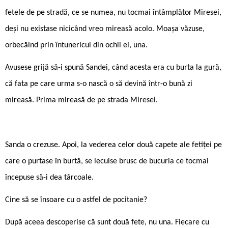
fetele de pe stradă, ce se numea, nu tocmai întâmplător Miresei,
deși nu existase nicicând vreo mireasă acolo. Moașa văzuse,
orbecăind prin întunericul din ochii ei, una.
Avusese grijă să-i spună Sandei, când acesta era cu burta la gură,
că fata pe care urma s-o nască o să devină într-o bună zi
mireasă. Prima mireasă de pe strada Miresei.
Sanda o crezuse. Apoi, la vederea celor două capete ale fetiței pe
care o purtase în burtă, se lecuise brusc de bucuria ce tocmai
începuse să-i dea târcoale.
Cine să se însoare cu o astfel de pocitanie?
După aceea descoperise că sunt două fete, nu una. Fiecare cu