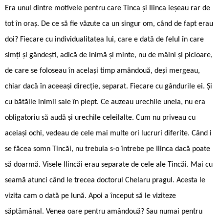
Era unul dintre motivele pentru care Tinca și Ilinca ieșeau rar de
tot în oraș. De ce să fie văzute ca un singur om, când de fapt erau
doi? Fiecare cu individualitatea lui, care e dată de felul în care
simți și gândești, adică de inimă și minte, nu de mâini și picioare,
de care se foloseau în același timp amândouă, deși mergeau,
chiar dacă în aceeași direcție, separat. Fiecare cu gândurile ei. Și
cu bătăile inimii sale în piept. Ce auzeau urechile uneia, nu era
obligatoriu să audă și urechile celeilalte. Cum nu priveau cu
aceiași ochi, vedeau de cele mai multe ori lucruri diferite. Când i
se făcea somn Tincăi, nu trebuia s-o întrebe pe Ilinca dacă poate
să doarmă. Visele Ilincăi erau separate de cele ale Tincăi. Mai cu
seamă atunci când le trecea doctorul Chelaru pragul. Acesta le
vizita cam o dată pe lună. Apoi a început să le viziteze
săptămânal. Venea oare pentru amândouă? Sau numai pentru