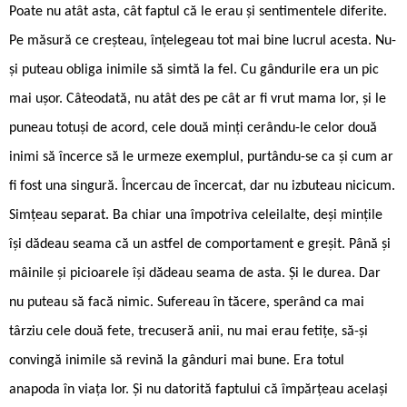
Poate nu atât asta, cât faptul că le erau și sentimentele diferite.
Pe măsură ce creșteau, înțelegeau tot mai bine lucrul acesta. Nu-
și puteau obliga inimile să simtă la fel. Cu gândurile era un pic
mai ușor. Câteodată, nu atât des pe cât ar fi vrut mama lor, și le
puneau totuși de acord, cele două minți cerându-le celor două
inimi să încerce să le urmeze exemplul, purtându-se ca și cum ar
fi fost una singură. Încercau de încercat, dar nu izbuteau nicicum.
Simțeau separat. Ba chiar una împotriva celeilalte, deși mințile
își dădeau seama că un astfel de comportament e greșit. Până și
mâinile și picioarele își dădeau seama de asta. Și le durea. Dar
nu puteau să facă nimic. Sufereau în tăcere, sperând ca mai
târziu cele două fete, trecuseră anii, nu mai erau fetițe, să-și
convingă inimile să revină la gânduri mai bune. Era totul
anapoda în viața lor. Și nu datorită faptului că împărțeau același