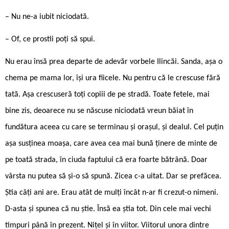
– Nu ne-a iubit niciodată.
– Of, ce prostii poți să spui.
Nu erau însă prea departe de adevăr vorbele Ilincăi. Sanda, așa o
chema pe mama lor, își ura fiicele. Nu pentru că le crescuse fără
tată. Așa crescuseră toți copiii de pe stradă. Toate fetele, mai
bine zis, deoarece nu se născuse niciodată vreun băiat în
fundătura aceea cu care se terminau și orașul, și dealul. Cel puțin
așa susținea moașa, care avea cea mai bună ținere de minte de
pe toată strada, în ciuda faptului că era foarte bătrână. Doar
vârsta nu putea să și-o să spună. Zicea c-a uitat. Dar se prefăcea.
Știa câți ani are. Erau atât de mulți încât n-ar fi crezut-o nimeni.
D-asta și spunea că nu știe. Însă ea știa tot. Din cele mai vechi
timpuri până în prezent. Nițel și în viitor. Viitorul unora dintre