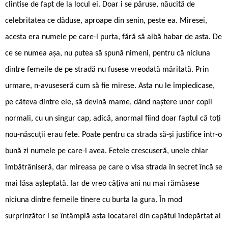
clintise de fapt de la locul ei. Doar i se păruse, năucită de
celebritatea ce dăduse, aproape din senin, peste ea. Miresei,
acesta era numele pe care-l purta, fără să aibă habar de asta. De
ce se numea așa, nu putea să spună nimeni, pentru că niciuna
dintre femeile de pe stradă nu fusese vreodată măritată. Prin
urmare, n-avuseseră cum să fie mirese. Asta nu le împiedicase,
pe câteva dintre ele, să devină mame, dând naștere unor copii
normali, cu un singur cap, adică, anormal fiind doar faptul că toți
nou-născuții erau fete. Poate pentru ca strada să-și justifice într-o
bună zi numele pe care-l avea. Fetele crescuseră, unele chiar
îmbătrâniseră, dar mireasa pe care o visa strada în secret încă se
mai lăsa așteptată. Iar de vreo câțiva ani nu mai rămăsese
niciuna dintre femeile tinere cu burta la gura. În mod
surprinzător i se întâmplă asta locatarei din capătul îndepărtat al