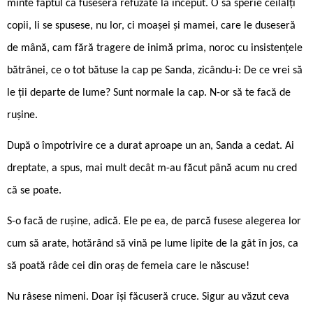
minte faptul ca fuseseră refuzate la început. O să sperie ceilalți
copii, li se spusese, nu lor, ci moașei și mamei, care le duseseră
de mână, cam fără tragere de inimă prima, noroc cu insistențele
bătrânei, ce o tot bătuse la cap pe Sanda, zicându-i: De ce vrei să
le ții departe de lume? Sunt normale la cap. N-or să te facă de
rușine.
După o împotrivire ce a durat aproape un an, Sanda a cedat. Ai
dreptate, a spus, mai mult decât m-au făcut până acum nu cred
că se poate.
S-o facă de rușine, adică. Ele pe ea, de parcă fusese alegerea lor
cum să arate, hotărând să vină pe lume lipite de la gât în jos, ca
să poată râde cei din oraș de femeia care le născuse!
Nu râsese nimeni. Doar își făcuseră cruce. Sigur au văzut ceva