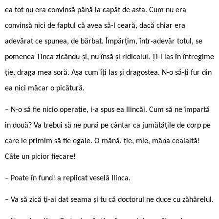
ea tot nu era convinsă până la capăt de asta. Cum nu era
convinsă nici de faptul că avea să-l ceară, dacă chiar era
adevărat ce spunea, de bărbat. Împărțim, într-adevăr totul, se
pomenea Tinca zicându-și, nu însă și ridicolul. Ți-l las în întregime
ție, draga mea soră. Așa cum îți las și dragostea. N-o să-ți fur din
ea nici măcar o picătură.
– N-o să fie nicio operație, i-a spus ea Ilincăi. Cum să ne împartă
în două? Va trebui să ne pună pe cântar ca jumătățile de corp pe
care le primim să fie egale. O mână, ție, mie, mâna cealaltă!
Câte un picior fiecare!
– Poate în fund! a replicat veselă Ilinca.
– Va să zică ți-ai dat seama și tu că doctorul ne duce cu zăhărelul.