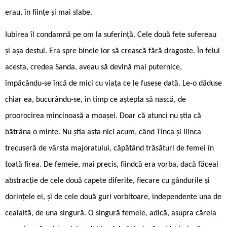
erau, în ființe și mai slabe.
Iubirea îl condamnă pe om la suferință. Cele două fete sufereau
și așa destul. Era spre binele lor să crească fără dragoste. În felul
acesta, credea Sanda, aveau să devină mai puternice,
împăcându-se încă de mici cu viața ce le fusese dată. Le-o dăduse
chiar ea, bucurându-se, în timp ce aștepta să nască, de
proorocirea mincinoasă a moașei. Doar că atunci nu știa că
bătrâna o minte. Nu știa asta nici acum, când Tinca și Ilinca
trecuseră de vârsta majoratului, căpătând trăsături de femei în
toată firea. De femeie, mai precis, fiindcă era vorba, dacă făceai
abstracție de cele două capete diferite, fiecare cu gândurile și
dorințele ei, și de cele două guri vorbitoare, independente una de
cealaltă, de una singură. O singură femeie, adică, asupra căreia