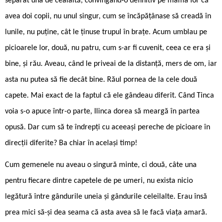
separat una de cealaltă, convingând-o definitiv pe mama lor că
avea doi copii, nu unul singur, cum se încăpățânase să creadă în
lunile, nu puține, cât le ținuse trupul în brațe. Acum umblau pe
picioarele lor, două, nu patru, cum s-ar fi cuvenit, ceea ce era și
bine, și rău. Aveau, când le priveai de la distanță, mers de om, iar
asta nu putea să fie decât bine. Răul pornea de la cele două
capete. Mai exact de la faptul că ele gândeau diferit. Când Tinca
voia s-o apuce într-o parte, Ilinca dorea să meargă în partea
opusă. Dar cum să te îndrepți cu aceeași pereche de picioare în
direcții diferite? Ba chiar în același timp!
Cum gemenele nu aveau o singură minte, ci două, câte una
pentru fiecare dintre capetele de pe umeri, nu exista nicio
legătură între gândurile uneia și gândurile celeilalte. Erau însă
prea mici să-și dea seama că asta avea să le facă viața amară.