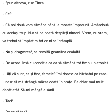
– Spun altceva, zise Tinca.
– Ce?
– Că noi două vom rămâne până la moarte împreună. Amândouă
cu același trup. N-o să ne poată despărți nimeni. Vrem, nu vrem,
va trebui să împărțim tot ce ni se întâmplă.
– Nu și dragostea!, se revoltă geamăna cealaltă.
– De acord. Însă cu condiția ca ea să rămână tot timpul platonică.
– Uiți că sunt, ca și tine, femeie? Îmi doresc ca bărbatul pe care-l
iubesc să mă strângă măcar odată în brațe. Ba chiar mai mult
decât atât. Să-mi mângâie sânii.
– Taci!