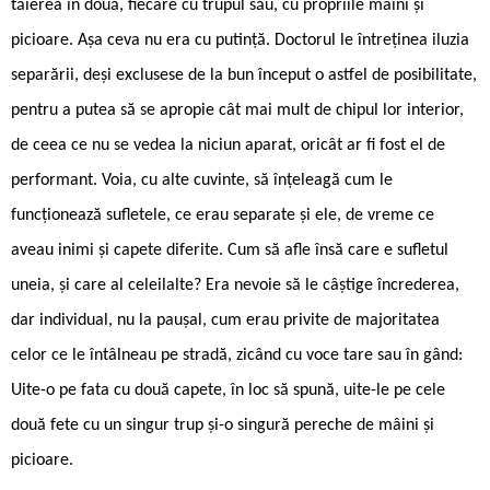
tăierea în două, fiecare cu trupul său, cu propriile mâini și
picioare. Așa ceva nu era cu putință. Doctorul le întreținea iluzia
separării, deși exclusese de la bun început o astfel de posibilitate,
pentru a putea să se apropie cât mai mult de chipul lor interior,
de ceea ce nu se vedea la niciun aparat, oricât ar fi fost el de
performant. Voia, cu alte cuvinte, să înțeleagă cum le
funcționează sufletele, ce erau separate și ele, de vreme ce
aveau inimi și capete diferite. Cum să afle însă care e sufletul
uneia, și care al celeilalte? Era nevoie să le câștige încrederea,
dar individual, nu la paușal, cum erau privite de majoritatea
celor ce le întâlneau pe stradă, zicând cu voce tare sau în gând:
Uite-o pe fata cu două capete, în loc să spună, uite-le pe cele
două fete cu un singur trup și-o singură pereche de mâini și
picioare.