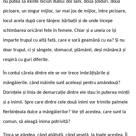
nu putea să existe niciun dubiu: doi sâni, două șolduri, două
picioare, un singur mijloc, iar mai jos de mijloc, între picioare,
locul acela după care tânjesc bărbații și de unde începe
schimbarea oricărei fete în femeie. Chiar și a uneia ce își
împarte trupul cu altă fată, care e soră geamănă cu ea? Și nu
doar trupul, ci și sângele, stomacul, plămânii, deși mănâncă și
respiră cu guri diferite.
În contul căreia dintre ele se vor trece îmbrățișările și
mângâierile, când mâinile sunt aceleași pentru amândouă?
Dorințele și linia de demarcație dintre ele stau în puterea minții
și a inimii. Spre care dintre cele două inimi vor trimite palmele
fierbințeala dulce a mângâierilor? Vor ști acestea, care sunt la
comun, să aleagă inima potrivită?
Tinca se gândea, când abătută, când veselă, la toate acestea. Îi