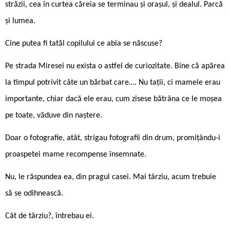
străzii, cea în curtea căreia se terminau și orașul, și dealul. Parcă
și lumea.
Cine putea fi tatăl copilului ce abia se născuse?
Pe strada Miresei nu exista o astfel de curiozitate. Bine că apărea
la timpul potrivit câte un bărbat care…. Nu tații, ci mamele erau
importante, chiar dacă ele erau, cum zisese bătrâna ce le moșea
pe toate, văduve din naștere.
Doar o fotografie, atât, strigau fotografii din drum, promițându-i
proaspetei mame recompense însemnate.
Nu, le răspundea ea, din pragul casei. Mai târziu, acum trebuie
să se odihnească.
Cât de târziu?, întrebau ei.