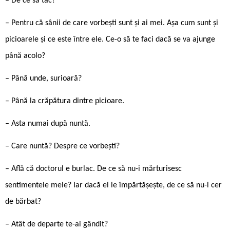
– De ce să tac?
– Pentru că sânii de care vorbești sunt și ai mei. Așa cum sunt și
picioarele și ce este între ele. Ce-o să te faci dacă se va ajunge
până acolo?
– Până unde, surioară?
– Până la crăpătura dintre picioare.
– Asta numai după nuntă.
– Care nuntă? Despre ce vorbești?
– Află că doctorul e burlac. De ce să nu-i mărturisesc
sentimentele mele? Iar dacă el le împărtășește, de ce să nu-l cer
de bărbat?
– Atât de departe te-ai gândit?