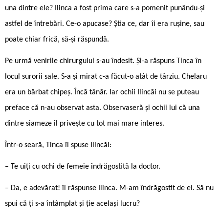
una dintre ele? Ilinca a fost prima care s-a pomenit punându-și
astfel de întrebări. Ce-o apucase? Știa ce, dar îi era rușine, sau
poate chiar frică, să-și răspundă.
Pe urmă venirile chirurgului s-au îndesit. Și-a răspuns Tinca în
locul surorii sale. S-a și mirat c-a făcut-o atât de târziu. Chelaru
era un bărbat chipeș. Încă tânăr. Iar ochii Ilincăi nu se puteau
preface că n-au observat asta. Observaseră și ochii lui că una
dintre siameze îl privește cu tot mai mare interes.
Într-o seară, Tinca îi spuse Ilincăi:
– Te uiți cu ochi de femeie îndrăgostită la doctor.
– Da, e adevărat! îi răspunse Ilinca. M-am îndrăgostit de el. Să nu
spui că ți s-a întâmplat și ție același lucru?