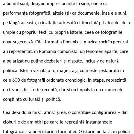
albumul sunt, desigur, impresionante în sine, unele ca
performanță fotografică, altele (și) ca documente. Însă ele sunt,
pe lângă aceasta, o invitație adresată cititorului/ privitorului de a
umple cu propriul text, cu propria istorie, ceea ce fotografiile
doar sugerează. Căci formația Phoenix și muzica rock în general
au reprezentat, în România comunistă, un fenomen aparte, care
a polarizat nu puține dezbateri și dispute, inclusiv de natură
politică. Istoria vizuală a formației, așa cum este restaurată în
cele 600 de fotografii ordonate cronologic, în etape, reprezintă
un tezaur de istorie recentă, dar și un impuls la un examen de
conștiință culturală și politică.
Cea de-a doua miză, atinsă și ea, o constituie configurarea – din
cioburile de amintiri pe care le reprezintă instantaneele
fotografice – a unei istorii a formației. O istorie unitară, în pofida