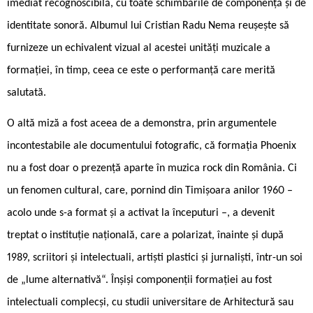
imediat recognoscibilă, cu toate schimbările de componență și de
identitate sonoră. Albumul lui Cristian Radu Nema reușește să
furnizeze un echivalent vizual al acestei unități muzicale a
formației, în timp, ceea ce este o performanță care merită
salutată.
O altă miză a fost aceea de a demonstra, prin argumentele
incontestabile ale documentului fotografic, că formația Phoenix
nu a fost doar o prezență aparte în muzica rock din România. Ci
un fenomen cultural, care, pornind din Timișoara anilor 1960 –
acolo unde s-a format și a activat la începuturi –, a devenit
treptat o instituție națională, care a polarizat, înainte și după
1989, scriitori și intelectuali, artiști plastici și jurnaliști, într-un soi
de „lume alternativă“. Înșiși componenții formației au fost
intelectuali complecși, cu studii universitare de Arhitectură sau