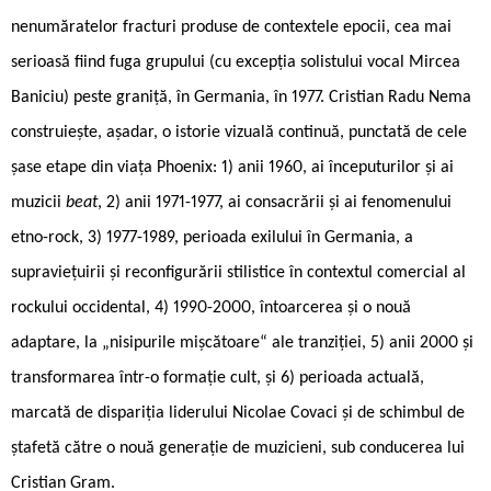
nenumăratelor fracturi produse de contextele epocii, cea mai
serioasă fiind fuga grupului (cu excepția solistului vocal Mircea
Baniciu) peste graniță, în Germania, în 1977. Cristian Radu Nema
construiește, așadar, o istorie vizuală continuă, punctată de cele
șase etape din viața Phoenix: 1) anii 1960, ai începuturilor și ai
muzicii
beat
, 2) anii 1971-1977, ai consacrării și ai fenomenului
etno-rock, 3) 1977-1989, perioada exilului în Germania, a
supraviețuirii și reconfigurării stilistice în contextul comercial al
rockului occidental, 4) 1990-2000, întoarcerea și o nouă
adaptare, la „nisipurile mișcătoare“ ale tranziției, 5) anii 2000 și
transformarea într-o formație cult, și 6) perioada actuală,
marcată de dispariția liderului Nicolae Covaci și de schimbul de
ștafetă către o nouă generație de muzicieni, sub conducerea lui
Cristian Gram.