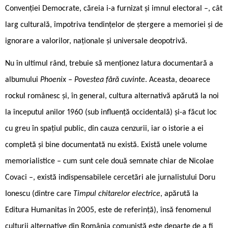
Convenției Democrate, căreia i-a furnizat și imnul electoral –, cât
larg culturală, împotriva tendințelor de ștergere a memoriei și de
ignorare a valorilor, naționale și universale deopotrivă.
Nu în ultimul rând, trebuie să menționez latura documentară a
albumului
Phoenix – Povestea fără cuvinte
. Aceasta, deoarece
rockul românesc și, în general, cultura alternativă apărută la noi
la începutul anilor 1960 (sub influență occidentală) și-a făcut loc
cu greu în spațiul public, din cauza cenzurii, iar o istorie a ei
completă și bine documentată nu există. Există unele volume
memorialistice – cum sunt cele două semnate chiar de Nicolae
Covaci –, există indispensabilele cercetări ale jurnalistului Doru
Ionescu (dintre care
Timpul chitarelor electrice
, apărută la
Editura Humanitas în 2005, este de referință), însă fenomenul
culturii alternative din România comunistă este departe de a fi