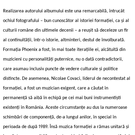
Realizarea autorului albumului este una remarcabilă, întrucât
ochiul fotografului – bun cunoscător al istoriei formației, ca și al
culturii române din ultimele decenii – a reușit să deceleze un fir
al continuității, într-o istorie, altminteri, destul de învolburată.
Formația Phoenix a fost, în mai toate iterațiile ei, alcătuită din
muzicieni cu personalități puternice, nu o dată contradictorii,
care asumau inclusiv puncte de vedere culturale și politice
distincte. De asemenea, Nicolae Covaci, liderul de necontestat al
formației, a fost un muzician exigent, care a căutat în
permanență să aibă în echipă pe cei mai buni instrumentiști
existenți în România. Aceste circumstanțe au dus la numeroase
schimbări de componență, de-a lungul anilor, în special în
perioada de după 1989. Însă muzica formației a rămas unitară și