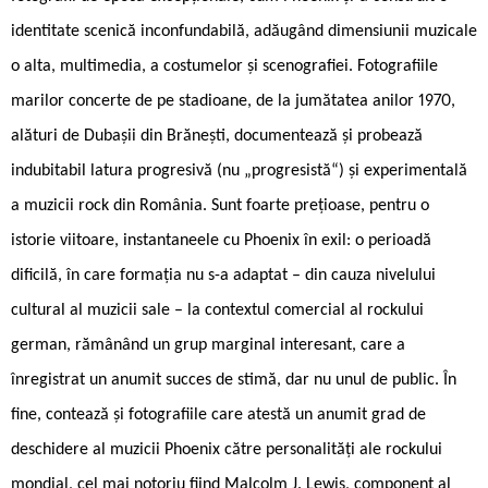
identitate scenică inconfundabilă, adăugând dimensiunii muzicale
o alta, multimedia, a costumelor și scenografiei. Fotografiile
marilor concerte de pe stadioane, de la jumătatea anilor 1970,
alături de Dubașii din Brănești, documentează și probează
indubitabil latura progresivă (nu „progresistă“) și experimentală
a muzicii rock din România. Sunt foarte prețioase, pentru o
istorie viitoare, instantaneele cu Phoenix în exil: o perioadă
dificilă, în care formația nu s-a adaptat – din cauza nivelului
cultural al muzicii sale – la contextul comercial al rockului
german, rămânând un grup marginal interesant, care a
înregistrat un anumit succes de stimă, dar nu unul de public. În
fine, contează și fotografiile care atestă un anumit grad de
deschidere al muzicii Phoenix către personalități ale rockului
mondial, cel mai notoriu fiind Malcolm J. Lewis, component al