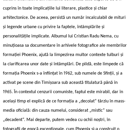
cuprins în toate implicațiile lui literare, plastice și chiar
arhitectonice. De aceea, persistă un număr incalculabil de mituri
și legende urbane cu privire la faptele, întâmplările și
personalitățile implicate. Albumul lui Cristian Radu Nema, cu
minuțioasa sa documentare în arhivele fotografice ale membrilor
formației Phoenix, ajută la limpezirea multor contexte tulburi și
la clarificarea unor date și întâmplări. De pildă, este limpede că
formația Phoenix s-a înființat în 1962, sub numele de Sfinții, și a
activat pe scene din Timișoara sub această titulatură până în
1965. În contextul cenzurii comuniste, faptul este mirabil, dar în
același timp el explică de ce formația a „decolat“ târziu în mass-
media oficială: din cauza numelui, considerat „mistic“ sau
„decadent“. Mai departe, putem vedea cu ochii noștri, în
fotografii de epocă excepționale, cum Phoenix și-a construit o