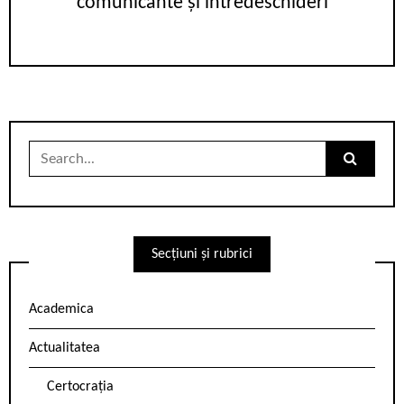
comunicante și întredeschideri
Search
for:
Secțiuni și rubrici
Academica
Actualitatea
Certocrația