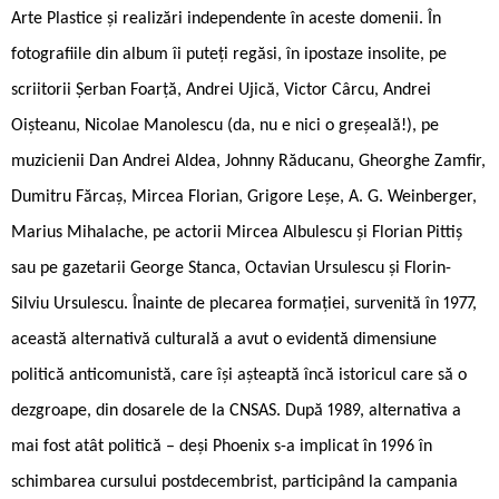
Arte Plastice și realizări independente în aceste domenii. În
fotografiile din album îi puteți regăsi, în ipostaze insolite, pe
scriitorii Șerban Foarță, Andrei Ujică, Victor Cârcu, Andrei
Oișteanu, Nicolae Manolescu (da, nu e nici o greșeală!), pe
muzicienii Dan Andrei Aldea, Johnny Răducanu, Gheorghe Zamfir,
Dumitru Fărcaș, Mircea Florian, Grigore Leșe, A. G. Weinberger,
Marius Mihalache, pe actorii Mircea Albulescu și Florian Pittiș
sau pe gazetarii George Stanca, Octavian Ursulescu și Florin-
Silviu Ursulescu. Înainte de plecarea formației, survenită în 1977,
această alternativă culturală a avut o evidentă dimensiune
politică anticomunistă, care își așteaptă încă istoricul care să o
dezgroape, din dosarele de la CNSAS. După 1989, alternativa a
mai fost atât politică – deși Phoenix s-a implicat în 1996 în
schimbarea cursului postdecembrist, participând la campania