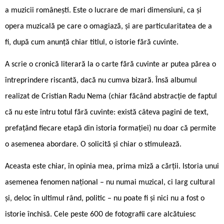
a muzicii românești. Este o lucrare de mari dimensiuni, ca și
opera muzicală pe care o omagiază, și are particularitatea de a
fi, după cum anunță chiar titlul, o istorie fără cuvinte.
A scrie o cronică literară la o carte fără cuvinte ar putea părea o
întreprindere riscantă, dacă nu cumva bizară. Însă albumul
realizat de Cristian Radu Nema (chiar făcând abstracție de faptul
că nu este întru totul fără cuvinte: există câteva pagini de text,
prefațând fiecare etapă din istoria formației) nu doar că permite
o asemenea abordare. O solicită și chiar o stimulează.
Aceasta este chiar, în opinia mea, prima miză a cărții. Istoria unui
asemenea fenomen național – nu numai muzical, ci larg cultural
și, deloc în ultimul rând, politic – nu poate fi și nici nu a fost o
istorie închisă. Cele peste 600 de fotografii care alcătuiesc