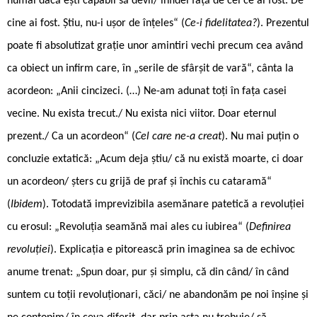
numai dacă ești capabil să devii/ infidel față de cel ce ai fost. De
cine ai fost. Știu, nu-i ușor de înțeles“ (
Ce-i fidelitatea?
). Prezentul
poate fi absolutizat grație unor amintiri vechi precum cea având
ca obiect un infirm care, în „serile de sfârșit de vară“, cânta la
acordeon: „Anii cincizeci. (…) Ne-am adunat toți în fața casei
vecine. Nu exista trecut./ Nu exista nici viitor. Doar eternul
prezent./ Ca un acordeon“ (
Cel care ne-a creat
). Nu mai puțin o
concluzie extatică: „Acum deja știu/ că nu există moarte, ci doar
un acordeon/ șters cu grijă de praf și închis cu cataramă“
(
Ibidem
). Totodată imprevizibila asemănare patetică a revoluției
cu erosul: „Revoluția seamănă mai ales cu iubirea“ (
Definirea
revoluției
). Explicația e pitorească prin imaginea sa de echivoc
anume trenat: „Spun doar, pur și simplu, că din când/ în când
suntem cu toții revoluționari, căci/ ne abandonăm pe noi înșine și