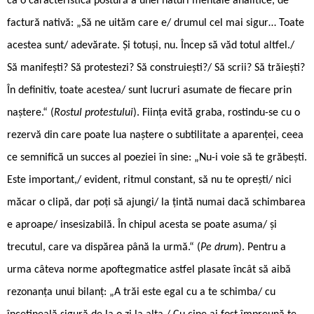
ca o caracteristică postură a unei naturi mentale analitice, de
factură nativă: „Să ne uităm care e/ drumul cel mai sigur… Toate
acestea sunt/ adevărate. Și totuși, nu. Încep să văd totul altfel./
Să manifești? Să protestezi? Să construiești?/ Să scrii? Să trăiești?
În definitiv, toate acestea/ sunt lucruri asumate de fiecare prin
naștere.“ (
Rostul protestului
). Ființa evită graba, rostindu-se cu o
rezervă din care poate lua naștere o subtilitate a aparenței, ceea
ce semnifică un succes al poeziei în sine: „Nu-i voie să te grăbești.
Este important,/ evident, ritmul constant, să nu te oprești/ nici
măcar o clipă, dar poți să ajungi/ la țintă numai dacă schimbarea
e aproape/ insesizabilă. În chipul acesta se poate asuma/ și
trecutul, care va dispărea până la urmă.“ (
Pe drum
). Pentru a
urma câteva norme apoftegmatice astfel plasate încât să aibă
rezonanța unui bilanț: „A trăi este egal cu a te schimba/ cu