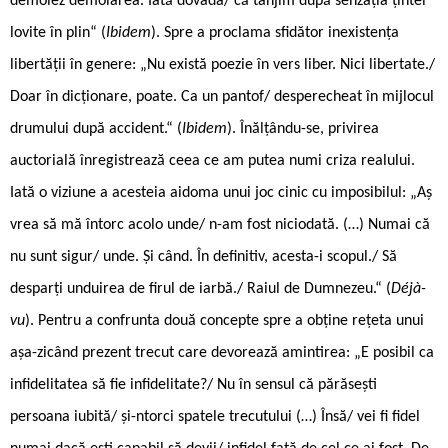
demolez demolarea. Iată dovada/ că tânjim după senzația țintei
lovite în plin“ (
Ibidem
). Spre a proclama sfidător inexistența
libertății în genere: „Nu există poezie în vers liber. Nici libertate./
Doar în dicționare, poate. Ca un pantof/ desperecheat în mijlocul
drumului după accident.“ (
Ibidem
). Înălțându-se, privirea
auctorială înregistrează ceea ce am putea numi criza realului.
Iată o viziune a acesteia aidoma unui joc cinic cu imposibilul: „Aș
vrea să mă întorc acolo unde/ n-am fost niciodată. (…) Numai că
nu sunt sigur/ unde. Și când. În definitiv, acesta-i scopul./ Să
desparți unduirea de firul de iarbă./ Raiul de Dumnezeu.“ (
Déjà-
vu
). Pentru a confrunta două concepte spre a obține rețeta unui
așa-zicând prezent trecut care devorează amintirea: „E posibil ca
infidelitatea să fie infidelitate?/ Nu în sensul că părăsești
persoana iubită/ și-ntorci spatele trecutului (…) Însă/ vei fi fidel