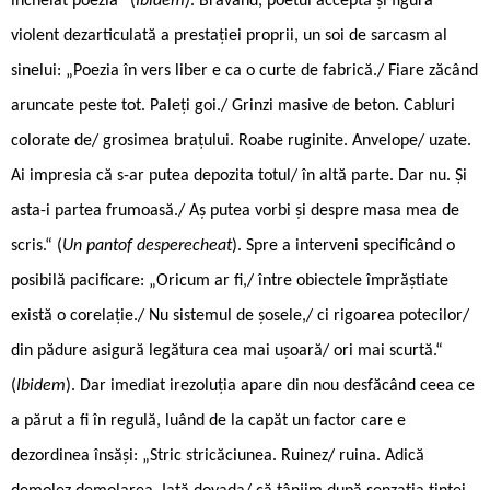
încheiat poezia“ (
Ibidem)
. Bravând, poetul acceptă și figura
violent dezarticulată a prestației proprii, un soi de sarcasm al
sinelui: „Poezia în vers liber e ca o curte de fabrică./ Fiare zăcând
aruncate peste tot. Paleți goi./ Grinzi masive de beton. Cabluri
colorate de/ grosimea brațului. Roabe ruginite. Anvelope/ uzate.
Ai impresia că s-ar putea depozita totul/ în altă parte. Dar nu. Și
asta-i partea frumoasă./ Aș putea vorbi și despre masa mea de
scris.“ (
Un pantof desperecheat
). Spre a interveni specificând o
posibilă pacificare: „Oricum ar fi,/ între obiectele împrăștiate
există o corelație./ Nu sistemul de șosele,/ ci rigoarea potecilor/
din pădure asigură legătura cea mai ușoară/ ori mai scurtă.“
(
Ibidem
). Dar imediat irezoluția apare din nou desfăcând ceea ce
a părut a fi în regulă, luând de la capăt un factor care e
dezordinea însăși: „Stric stricăciunea. Ruinez/ ruina. Adică