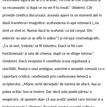
încetineală sigură de la o zi la alta./ Cu cine ai fost împreună te
va recunoaște/ și după ce nu vei fi tu însuți.“ (
Ibidem
). Cât
privește cinetica discursului, aceasta apare la un moment dat în
două transferuri imagistice: scufundarea în apa vizionară („nu
simt ce simt ei. Numai dacă te scufunzi/ cu tot corpul. Din
exterior nu vezi ce se află în adânc“) și mirajul cinematografic:
„Ca să vezi, trebuie/ să fii înăuntru. Exact la fel cum
funcționează/ și sala de cinema, după ce se stinge lumina.“
(
Unduire
). Dacă începutul îl constituie scuza orgolioasă a
unicității, finalul e unul ambiguu, asociind o senzație comună cu o
raportare cristică, relativizată prin confesiunea tehnică a
scriptorului: „Mijesc ochii deranjați/ de lumina de afară. Așa ar
putea arăta/ Isus la înviere. Dar dacă asta poate părea/ o
exagerare, să spunem doar că așa arată/ poetul care tocmai și-a