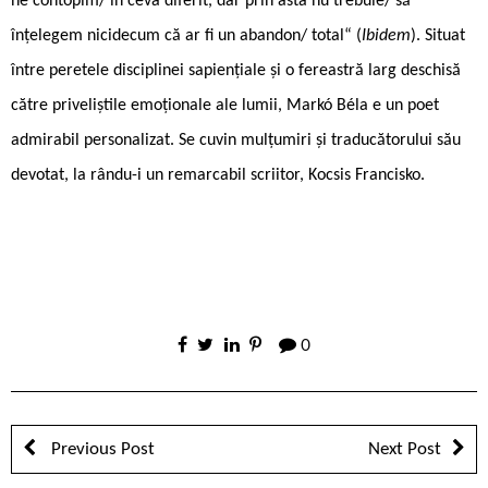
ne contopim/ în ceva diferit, dar prin asta nu trebuie/ să
înțelegem nicidecum că ar fi un abandon/ total“ (
Ibidem
). Situat
între peretele disciplinei sapiențiale și o fereastră larg deschisă
către priveliștile emoționale ale lumii, Markó Béla e un poet
admirabil personalizat. Se cuvin mulțumiri și traducătorului său
devotat, la rându-i un remarcabil scriitor, Kocsis Francisko.
0
Previous Post
Next Post