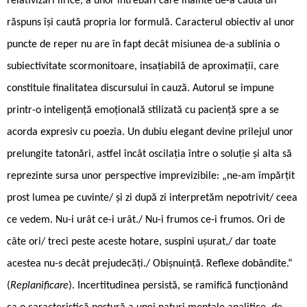
relativizări lirice, a unor întrebări care înainte de-a căuta un
răspuns își caută propria lor formulă. Caracterul obiectiv al unor
puncte de reper nu are în fapt decât misiunea de-a sublinia o
subiectivitate scormonitoare, insațiabilă de aproximații, care
constituie finalitatea discursului în cauză. Autorul se impune
printr-o inteligență emoțională stilizată cu paciență spre a se
acorda expresiv cu poezia. Un dubiu elegant devine prilejul unor
prelungite tatonări, astfel încât oscilația între o soluție și alta să
reprezinte sursa unor perspective imprevizibile: „ne-am împărțit
prost lumea pe cuvinte/ și zi după zi interpretăm nepotrivit/ ceea
ce vedem. Nu-i urât ce-i urât./ Nu-i frumos ce-i frumos. Ori de
câte ori/ treci peste aceste hotare, suspini ușurat,/ dar toate
acestea nu-s decât prejudecăți./ Obișnuință. Reflexe dobândite.“
(
Replanificare
). Incertitudinea persistă, se ramifică funcționând