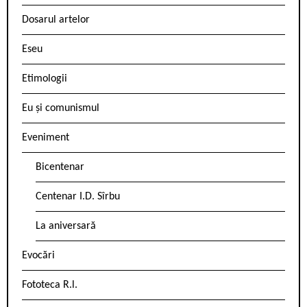
Dosarul artelor
Eseu
Etimologii
Eu și comunismul
Eveniment
Bicentenar
Centenar I.D. Sîrbu
La aniversară
Evocări
Fototeca R.l.