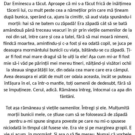
Dar Eminescu a tăcut. Aproape că mi s-a făcut frică de înălțimea
tăcerii lui, cu mult peste cea a nămeților prin care mă țineam
după bunica, sperând ca, ajuns la cimitir, să aud viața spunându-i
morții: hai să ne batem cu zăpadă! Era zăpadă cât să se bată
amândouă până treceau veacuri în șir prin viețile oamenilor de la
noi din sat, între care și cea a tatei, fără să mai moară nimeni,
fiindcă moartea, amintindu-și c-a fost și ea odată copil, se juca pe
deasupra mormântului bunicii cu viața, bătându-se cu zăpadă. Ți-
ar fi fost mai mare dragul să te uiți la ele! Așa cum mi-ar fi fost
mie să-i văd pe părinții mei mereu tineri, nălțând-și visători ochii
la steaua singurătății lor, din odaia cea mare care era câmpul.
Avea deasupra ei atât de mult cer odaia aceasta, încât se puteau
înfășura în el, ca într-o mantie, toți oamenii de dedesubt, fără să
se împuțineze. Cerul, adică. Rămânea întreg, întocmai ca apa din
fântâni.
Tot așa rămâneau și viețile oamenilor. Întregi și ele. Mulțumită
morții bunicii mele, ce știuse cum să se folosească de zăpadă
pentru a-mi spune singura poveste pe care nu mi-o spusese
niciodată în timpul cât fusese vie. Era vie și pe marginea gropii. E
vie și acum, în mormânt. Și așa o să fie mereu. Numai că vorbele