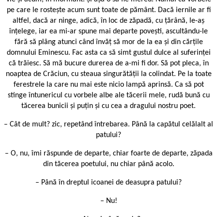
pe care le rostește acum sunt toate de pământ. Dacă iernile ar fi
altfel, dacă ar ninge, adică, în loc de zăpadă, cu țărână, le-aș
înțelege, iar ea mi-ar spune mai departe povești, ascultându-le
fără să plâng atunci când învăț să mor de la ea și din cărțile
domnului Eminescu. Fac asta ca să simt gustul dulce al suferinței
că trăiesc. Să mă bucure durerea de a-mi fi dor. Să pot pleca, în
noaptea de Crăciun, cu steaua singurătății la colindat. Pe la toate
ferestrele la care nu mai este nicio lampă aprinsă. Ca să pot
stinge întunericul cu vorbele albe ale tăcerii mele, rudă bună cu
tăcerea bunicii și puțin și cu cea a dragului nostru poet.
– Cât de mult? zic, repetând întrebarea. Până la capătul celălalt al
patului?
– O, nu, îmi răspunde de departe, chiar foarte de departe, zăpada
din tăcerea poetului, nu chiar până acolo.
– Până în dreptul icoanei de deasupra patului?
– Nu!