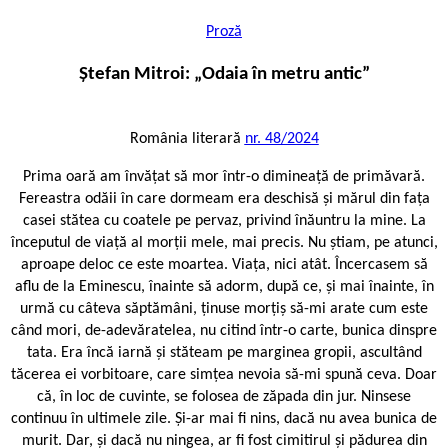
Proză
Ștefan Mitroi: „Odaia în metru antic”
România literară
nr. 48/2024
Prima oară am învățat să mor într-o dimineață de primăvară.
Fereastra odăii în care dormeam era deschisă și mărul din fața
casei stătea cu coatele pe pervaz, privind înăuntru la mine. La
începutul de viață al morții mele, mai precis. Nu știam, pe atunci,
aproape deloc ce este moartea. Viața, nici atât. Încercasem să
aflu de la Eminescu, înainte să adorm, după ce, și mai înainte, în
urmă cu câteva săptămâni, ținuse morțiș să-mi arate cum este
când mori, de-adevăratelea, nu citind într-o carte, bunica dinspre
tata. Era încă iarnă și stăteam pe marginea gropii, ascultând
tăcerea ei vorbitoare, care simțea nevoia să-mi spună ceva. Doar
că, în loc de cuvinte, se folosea de zăpada din jur. Ninsese
continuu în ultimele zile. Și-ar mai fi nins, dacă nu avea bunica de
murit. Dar, și dacă nu ningea, ar fi fost cimitirul și pădurea din