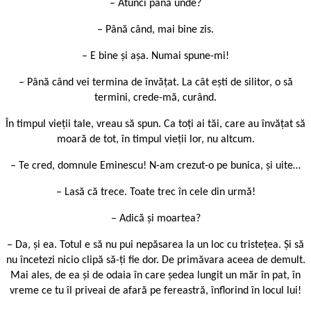
– Atunci până unde?
– Până când, mai bine zis.
– E bine și așa. Numai spune-mi!
– Până când vei termina de învățat. La cât ești de silitor, o să
termini, crede-mă, curând.
În timpul vieții tale, vreau să spun. Ca toți ai tăi, care au învățat să
moară de tot, în timpul vieții lor, nu altcum.
– Te cred, domnule Eminescu! N-am crezut-o pe bunica, și uite…
– Lasă că trece. Toate trec în cele din urmă!
– Adică și moartea?
– Da, și ea. Totul e să nu pui nepăsarea la un loc cu tristețea. Și să
nu încetezi nicio clipă să-ți fie dor. De primăvara aceea de demult.
Mai ales, de ea și de odaia în care ședea lungit un măr în pat, în
vreme ce tu îl priveai de afară pe fereastră, înflorind în locul lui!