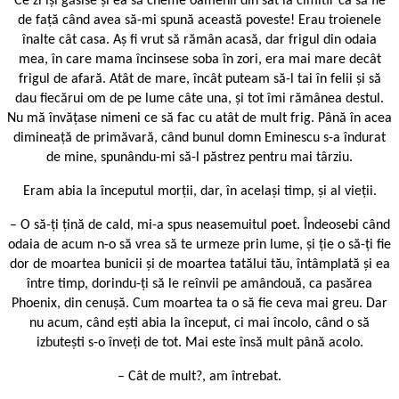
Ce zi își găsise și ea să cheme oamenii din sat la cimitir ca să fie
de față când avea să-mi spună această poveste! Erau troienele
înalte cât casa. Aș fi vrut să rămân acasă, dar frigul din odaia
mea, în care mama încinsese soba în zori, era mai mare decât
frigul de afară. Atât de mare, încât puteam să-l tai în felii și să
dau fiecărui om de pe lume câte una, și tot îmi rămânea destul.
Nu mă învățase nimeni ce să fac cu atât de mult frig. Până în acea
dimineață de primăvară, când bunul domn Eminescu s-a îndurat
de mine, spunându-mi să-l păstrez pentru mai târziu.
Eram abia la începutul morții, dar, în același timp, și al vieții.
– O să-ți țină de cald, mi-a spus neasemuitul poet. Îndeosebi când
odaia de acum n-o să vrea să te urmeze prin lume, și ție o să-ți fie
dor de moartea bunicii și de moartea tatălui tău, întâmplată și ea
între timp, dorindu-ți să le reînvii pe amândouă, ca pasărea
Phoenix, din cenușă. Cum moartea ta o să fie ceva mai greu. Dar
nu acum, când ești abia la început, ci mai încolo, când o să
izbutești s-o înveți de tot. Mai este însă mult până acolo.
– Cât de mult?, am întrebat.