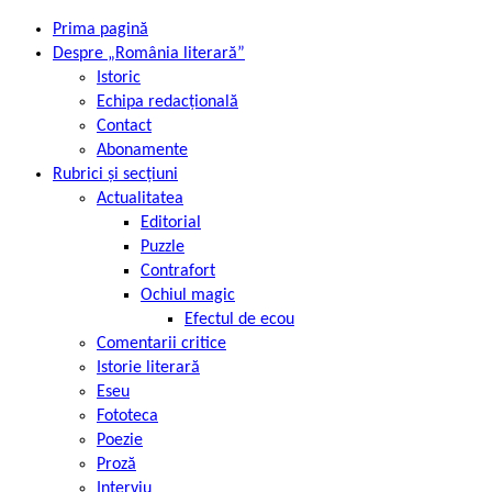
Prima pagină
Despre „România literară”
Istoric
Echipa redacțională
Contact
Abonamente
Rubrici și secțiuni
Actualitatea
Editorial
Puzzle
Contrafort
Ochiul magic
Efectul de ecou
Comentarii critice
Istorie literară
Eseu
Fototeca
Poezie
Proză
Interviu