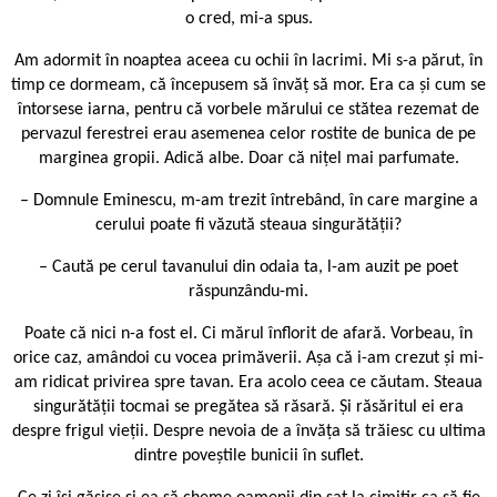
o cred, mi-a spus.
Am adormit în noaptea aceea cu ochii în lacrimi. Mi s-a părut, în
timp ce dormeam, că începusem să învăț să mor. Era ca și cum se
întorsese iarna, pentru că vorbele mărului ce stătea rezemat de
pervazul ferestrei erau asemenea celor rostite de bunica de pe
marginea gropii. Adică albe. Doar că nițel mai parfumate.
– Domnule Eminescu, m-am trezit întrebând, în care margine a
cerului poate fi văzută steaua singurătății?
– Caută pe cerul tavanului din odaia ta, l-am auzit pe poet
răspunzându-mi.
Poate că nici n-a fost el. Ci mărul înflorit de afară. Vorbeau, în
orice caz, amândoi cu vocea primăverii. Așa că i-am crezut și mi-
am ridicat privirea spre tavan. Era acolo ceea ce căutam. Steaua
singurătății tocmai se pregătea să răsară. Și răsăritul ei era
despre frigul vieții. Despre nevoia de a învăța să trăiesc cu ultima
dintre poveștile bunicii în suflet.