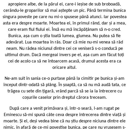
apropiere albe, de la părul ei, care-i ieșise de sub broboadă,
cerându-le groparilor să mai aștepte un pic. Până termina bunica
singura poveste pe care nu mi-o spusese până atunci. Iar povestea
asta era despre moarte. Moartea ei, în primul rând, dar și a mea,
care eram fiul fiului ei. Însă eu mă încăpățânam să n-o cred.
Bunica, așa cum o știa toată lumea, glumea. Nu putea să fie
adevărat. Lua moartea în râs. Doar că mie nu-mi venea să râd
neam. Nu râdea niciunul dintre cei ce veniseră s-o conducă pe
ultimul drum. Dacă mergeai invers pe el, așa cum am făcut toți
cei de acolo ca să ne întoarcem acasă, drumul acesta era ca
oricare altul.
Ne-am suit în sania ce-o purtase până la cimitir pe bunica și-am
început dintr-odată să plâng. În șoaptă, ca să nu mă audă tata, ce
trăgea cu sete din țigară, vrând parcă să se ia la întrecere cu
coșurile caselor prin dreptul cărora treceam.
După care a venit primăvara și, într-o seară, l-am rugat pe
Eminescu să-mi spună câte ceva despre întrecerea dintre viață și
moarte. Și el, deși vedea bine că nu știu despre niciuna dintre ele
nimic, în afară de ce-mi povestise bunica, pe care nu vrusesem s-