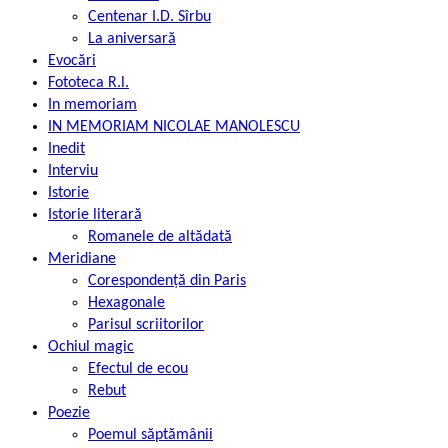
Centenar I.D. Sîrbu
La aniversară
Evocări
Fototeca R.l.
In memoriam
IN MEMORIAM NICOLAE MANOLESCU
Inedit
Interviu
Istorie
Istorie literară
Romanele de altădată
Meridiane
Corespondență din Paris
Hexagonale
Parisul scriitorilor
Ochiul magic
Efectul de ecou
Rebut
Poezie
Poemul săptămânii