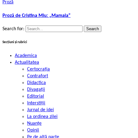
Proză
Proză de Cristina Miu: „Mamaia”
Search for:
Secțiuni și rubrici
Academica
Actualitatea
Certocrația
Contrafort
Didactica
Divagații
Editorial
Interstiții
Jurnal de idei
La ordinea zilei
Nuanțe
Opinii
Pe de altă parte