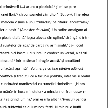
l primăverii (…) arunc o pietricică/ și mi se pare
nei flori// chipul soarelui zâmbitor“ (
Șotron
). Tinerețea
 melodia vișinie a unui trubadur/ pe ritmuri ancestrale//
lor albaștri“ (
Amestec de culori
). Un radios amalgam al
 ploaia diafană/ ieșea aievea din oglinzi/ strângând într-
l șuvițelor de apă/ de parcă nu ar fi simțit/ că-i jocul
ntează nici basmul pus într-un context universal, a cărui
oi desculță/ într-o cămară dragă/ acasă/ și ascultând
u flacără aprinsă“ (
Voi merge cu tine până-n adâncul
eatifică și trecutul ce a făcut-o posibilă, între vis și realul
ă cuprinzând manifestări cu sumețiri simboliste: „N-am
 de mână/ în hora minutelor/ a minciunilor frumoase/ n-
i/ să prind lumina/ prin eșarfa albă“ (
Nimicuri pentru
aută subtextul cald, luminos, fertil. Nimic nu e inutil,