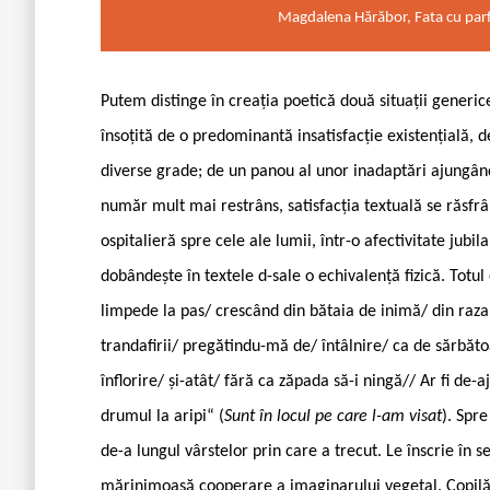
Magdalena Hărăbor, Fata cu par
Putem distinge în creația poetică două situații generice
însoțită de o predominantă insatisfacție existențială, de
diverse grade; de un panou al unor inadaptări ajungând f
număr mult mai restrâns, satisfacția textuală se răsfrâ
ospitalieră spre cele ale lumii, într-o afectivitate jub
dobândește în textele d-sale o echivalență fizică. Totul
limpede la pas/ crescând din bătaia de inimă/ din raza 
trandafirii/ pregătindu-mă de/ întâlnire/ ca de sărbăt
înflorire/ și-atât/ fără ca zăpada să-i ningă// Ar fi de-a
drumul la aripi“ (
Sunt în locul pe care l-am visat
). Spr
de-a lungul vârstelor prin care a trecut. Le înscrie în 
mărinimoasă cooperare a imaginarului vegetal. Copilări