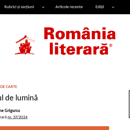
Rubrici și secțiuni
Articole recente
Ediții
DE CARTE
ul de lumină
e Grigurcu
erară
nr. 37/2024