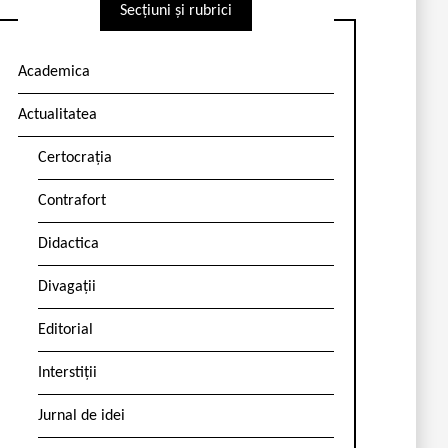
Secțiuni și rubrici
Academica
Actualitatea
Certocrația
Contrafort
Didactica
Divagații
Editorial
Interstiții
Jurnal de idei