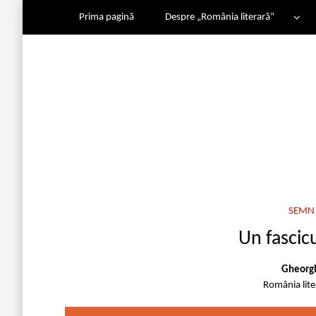
Prima pagină
Despre „România literară”
SEMN 
Un fascic
Gheorgh
România lit