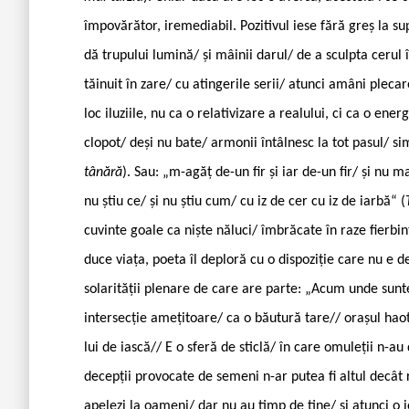
împovărător, iremediabil. Pozitivul iese fără greș la s
dă trupului lumină/ și mâinii darul/ de a sculpta cerul în
tăinuit în zare/ cu atingerile serii/ atunci amâni plecar
loc iluziile, nu ca o relativizare a realului, ci ca o en
clopot/ deși nu bate/ armonii întâlnesc la tot pasul/ si
tânără
). Sau: „m-agăț de-un fir și iar de-un fir/ și nu
nu știu ce/ și nu știu cum/ cu iz de cer cu iz de iarbă“ (
cuvinte goale ca niște năluci/ îmbrăcate în raze fierbinț
duce viața, poeta îl deploră cu o dispoziție care nu e d
solarității plenare de care are parte: „Acum unde sunte
intersecție amețitoare/ ca o băutură tare// orașul haot
lui de iască// E o sferă de sticlă/ în care omuleții n-au 
decepții provocate de semeni n-ar putea fi altul decât
apelezi la oameni/ dar nu au timp de tine/ și atunci o 