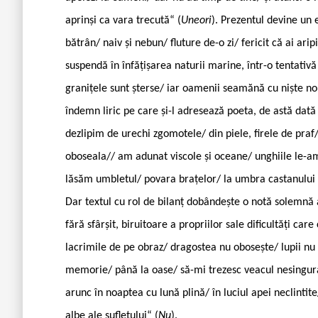
aprinși ca vara trecută“ (
Uneori
). Prezentul devine un 
bătrân/ naiv și nebun/ fluture de-o zi/ fericit că ai aripi
suspendă în înfățișarea naturii marine, într-o tentativă 
granițele sunt șterse/ iar oamenii seamănă cu niște nor
îndemn liric pe care și-l adresează poeta, de astă dată
dezlipim de urechi zgomotele/ din piele, firele de pra
oboseala// am adunat viscole și oceane/ unghiile le-am 
lăsăm umbletul/ povara brațelor/ la umbra castanului 
Dar textul cu rol de bilanț dobândește o notă solemnă 
fără sfârșit, biruitoare a propriilor sale dificultăți ca
lacrimile de pe obraz/ dragostea nu obosește/ lupii nu 
memorie/ până la oase/ să-mi trezesc veacul nesingurat
arunc în noaptea cu lună plină/ în luciul apei neclintit
albe ale sufletului“ (
Nu
).