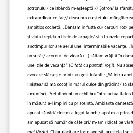
șotronului/ ce izbândă m-așteaptă!// Șotron/ la sfârșitu
extraordinar ce fac// deasupra creștetului mângâierea u
ambițios cochetă: „Dansam în fusta cu/ carouri roz/ pe
și viața trepida-n firele de arpagic/ și-n frunzele copaci
anotimpurilor are aerul unei interminabile vacanțe: „În
un surâs/ acorduri de vioară (…) săltam vrăjită în dansu
unei zile de vacanță“ (
O fată cu pantofii roșii
). Nu abse
evocare sfârșește printr-un gest infantil: „Să intru ap
liniștea/ să mă cocoț în mărul dulce din grădină/ să sta
lucrurilor
). Pretutindeni un echilibru între actualitatea b
în măsură a-l împlini cu prisosință. Ambianța danseaz
apucat să văd/ cine m-a legat la ochi/ apoi m-a prins
am apucat să număr de câte ori/ m-am ridicat pe vârfur
mai târziu
). Chiar dacă are loc o aversă, acesteia i se c