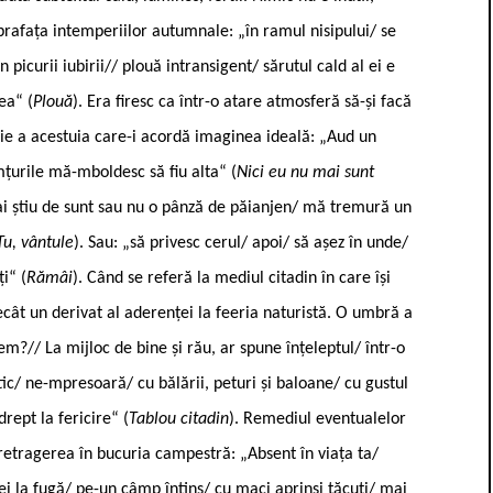
uprafața intemperiilor autumnale: „în ramul nisipului/ se
 picurii iubirii// plouă intransigent/ sărutul cald al ei e
ea“ (
Plouă
). Era firesc ca într-o atare atmosferă să-și facă
ergie a acestuia care-i acordă imaginea ideală: „Aud un
mțurile mă-mboldesc să fiu alta“ (
Nici eu nu mai sunt
 mai știu de sunt sau nu o pânză de păianjen/ mă tremură un
Tu, vântule
). Sau: „să privesc cerul/ apoi/ să așez în unde/
i“ (
Rămâi
). Când se referă la mediul citadin în care își
ecât un derivat al aderenței la feeria naturistă. O umbră a
m?// La mijloc de bine și rău, ar spune înțeleptul/ într-o
ic/ ne-mpresoară/ cu bălării, peturi și baloane/ cu gustul
drept la fericire“ (
Tablou citadin
). Remediul eventualelor
 retragerea în bucuria campestră: „Absent în viața ta/
iei la fugă/ pe-un câmp întins/ cu maci aprinși tăcuți/ mai