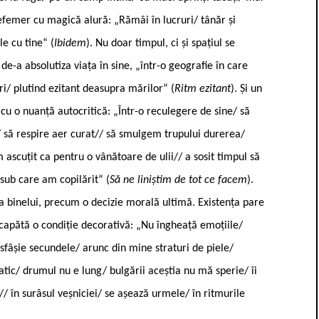
efemer cu magică alură: „Rămâi în lucruri/ tânăr și
le cu tine“ (
Ibidem
). Nu doar timpul, ci și spațiul se
de-a absolutiza viața în sine, „într-o geografie în care
i/ plutind ezitant deasupra mărilor“ (
Ritm ezitant
). Și un
 cu o nuanță autocritică: „Într-o reculegere de sine/ să
f/ să respire aer curat// să smulgem trupului durerea/
ascuțit ca pentru o vânătoare de ulii// a sosit timpul să
sub care am copilărit“ (
Să ne liniștim de tot ce facem
).
a binelui, precum o decizie morală ultimă. Existența pare
re capătă o condiție decorativă: „Nu îngheață emoțiile/
sfâșie secundele/ arunc din mine straturi de piele/
ic/ drumul nu e lung/ bulgării aceștia nu mă sperie/ îi
e// în surâsul veșniciei/ se așează urmele/ în ritmurile