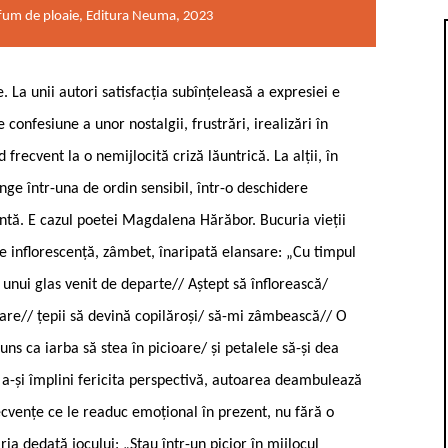
fum de ploaie, Editura Neuma, 2023
. La unii autori satisfacția subînțeleasă a expresiei e
 confesiune a unor nostalgii, frustrări, irealizări în
recvent la o nemijlocită criză lăuntrică. La alții, în
nge într-una de ordin sensibil, într-o deschidere
ilantă. E cazul poetei Magdalena Hărăbor. Bucuria vieții
 e inflorescență, zâmbet, înaripată elansare: „Cu timpul
unui glas venit de departe// Aștept să înflorească/
oare// țepii să devină copilăroși/ să-mi zâmbească// O
juns ca iarba să stea în picioare/ și petalele să-și dea
e a-și împlini fericita perspectivă, autoarea deambulează
secvențe ce le readuc emoțional în prezent, nu fără o
a dedată jocului: „Stau într-un picior în mijlocul