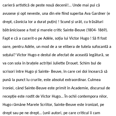
carieră artistică de peste nouă decenii!… Unde mai pui că
avusese și opt neveste, una din ele fiind superba Ava Gardner (e
drept, căsnicia lor a durat puțin) ! Scund și urât, cu trăsături
bătrânicioase a fost și marele critic Sainte-Beuve (1804- 1869).
Fapt e că a cucerit-o pe Adèle, soția lui Victor Hugo ! Să fi fost
oare, pentru Adèle, un mod de a se elibera de tutela sufocantă a
soțului? Victor Hugo e destul de afectat de această legătură, se
va con sola în brațele actriței Juliette Drouet. Schim bul de
scrisori între Hugo și Sainte- Beuve, în care cei doi încearcă să
pună la punct lu crurile, este absolut extraordinar. Culmea
ironiei, când Sainte-Beuve este primit în Academie, discursul de
recepție este rostit de Victor Hugo… În ochii contempora nilor,
Hugo rămâne Marele Scriitor, Sainte-Beuve este ironizat, pe
drept sau pe ne drept… (unii autori, pe care criticul îi cam