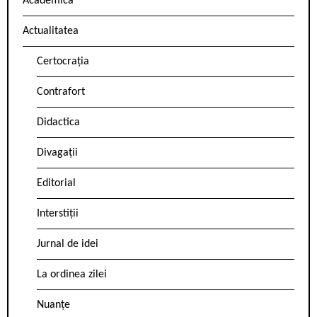
Academica
Actualitatea
Certocrația
Contrafort
Didactica
Divagații
Editorial
Interstiții
Jurnal de idei
La ordinea zilei
Nuanțe