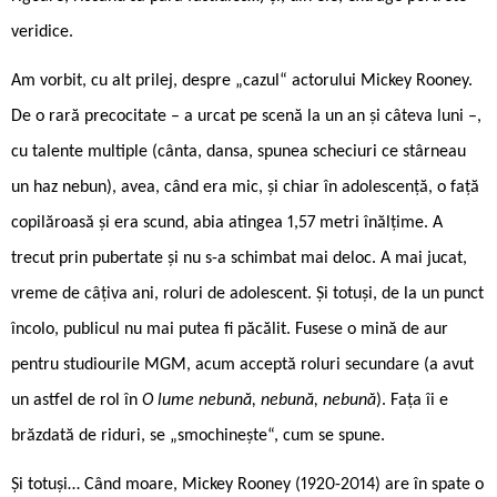
veridice.
Am vorbit, cu alt prilej, despre „cazul“ actorului Mickey Rooney.
De o rară precocitate – a urcat pe scenă la un an și câteva luni –,
cu talente multiple (cânta, dansa, spunea scheciuri ce stârneau
un haz nebun), avea, când era mic, și chiar în adolescență, o față
copilăroasă și era scund, abia atingea 1,57 metri înălțime. A
trecut prin pubertate și nu s-a schimbat mai deloc. A mai jucat,
vreme de câțiva ani, roluri de adolescent. Și totuși, de la un punct
încolo, publicul nu mai putea fi păcălit. Fusese o mină de aur
pentru studiourile MGM, acum acceptă roluri secundare (a avut
un astfel de rol în
O lume nebună, nebună, nebună
). Fața îi e
brăzdată de riduri, se „smochinește“, cum se spune.
Și totuși… Când moare, Mickey Rooney (1920-2014) are în spate o