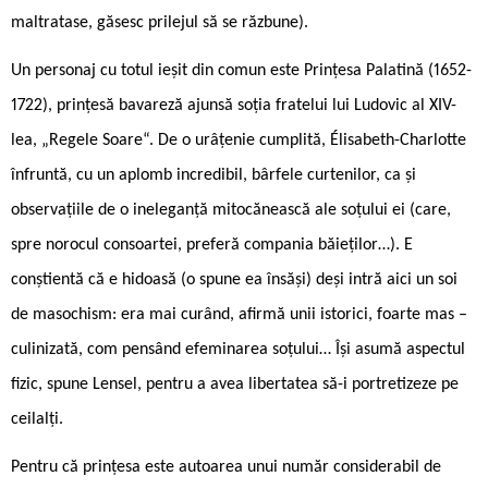
maltratase, găsesc prilejul să se răzbune).
Un personaj cu totul ieșit din comun este Prințesa Palatină (1652-
1722), prințesă bavareză ajunsă soția fratelui lui Ludovic al XIV-
lea, „Regele Soare“. De o urâțenie cumplită, Élisabeth-Charlotte
înfruntă, cu un aplomb incredibil, bârfele curtenilor, ca și
observațiile de o ineleganță mitocănească ale soțului ei (care,
spre norocul consoartei, preferă compania băieților…). E
conștientă că e hidoasă (o spune ea însăși) deși intră aici un soi
de masochism: era mai curând, afirmă unii istorici, foarte mas –
culinizată, com pensând efeminarea soțului… Își asumă aspectul
fizic, spune Lensel, pentru a avea libertatea să-i portretizeze pe
ceilalți.
Pentru că prințesa este autoarea unui număr considerabil de