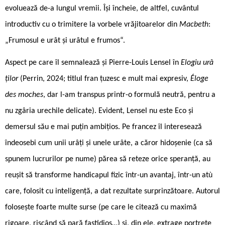
evoluează de-a lungul vremii. Își încheie, de altfel, cuvântul
introductiv cu o trimitere la vorbele vrăjitoarelor din
Macbeth
:
„Frumosul e urât și urâtul e frumos“.
Aspect pe care îl semnalează și Pierre-Louis Lensel în
Elogiu urâ
ților
(Perrin, 2024; titlul fran țuzesc e mult mai expresiv,
Éloge
des moches
, dar l-am transpus printr-o formulă neutră, pentru a
nu zgâria urechile delicate). Evident, Lensel nu este Eco și
demersul său e mai puțin ambițios. Pe francez îl interesează
îndeosebi cum unii urâți și unele urâte, a căror hidoșenie (ca să
spunem lucrurilor pe nume) părea să reteze orice speranță, au
reușit să transforme handicapul fizic într-un avantaj, într-un atù
care, folosit cu inteligență, a dat rezultate surprinzătoare. Autorul
folosește foarte multe surse (pe care le citează cu maximă
rigoare, riscând să pară fastidios…) și, din ele, extrage portrete