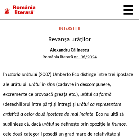
INTERSTIȚII
Revanșa urâților
Alexandru Călinescu
România literară
nr. 36/2024
În
Istoria urâtului
(2007) Umberto Eco distinge între trei ipostaze
ale urâtului:
urâtul în sine
(cadavre în descompunere,
excremente ce provoacă greața etc.),
urâtul ca formă
(dezechilibrul între părți și întreg) și
urâtul ca reprezentare
artistică a celor două ipostaze de mai înainte
. Eco nu uită să
sublinieze că, dacă
urâtul
se definește prin opoziție la
frumos,
cele două categorii posedă un grad mare de relativitate și