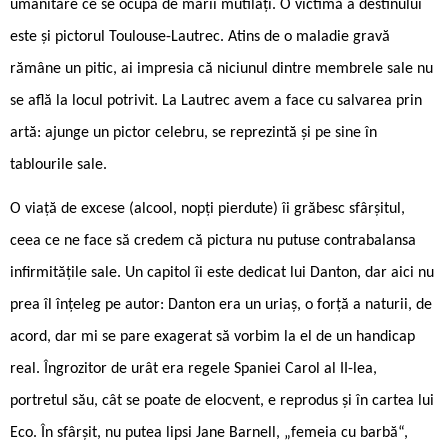
umanitare ce se ocupă de marii mutilați. O victimă a destinului
este și pictorul Toulouse-Lautrec. Atins de o maladie gravă
rămâne un pitic, ai impresia că niciunul dintre membrele sale nu
se află la locul potrivit. La Lautrec avem a face cu salvarea prin
artă: ajunge un pictor celebru, se reprezintă și pe sine în
tablourile sale.
O viață de excese (alcool, nopți pierdute) îi grăbesc sfârșitul,
ceea ce ne face să credem că pictura nu putuse contrabalansa
infirmitățile sale. Un capitol îi este dedicat lui Danton, dar aici nu
prea îl înțeleg pe autor: Danton era un uriaș, o forță a naturii, de
acord, dar mi se pare exagerat să vorbim la el de un handicap
real. Îngrozitor de urât era regele Spaniei Carol al II-lea,
portretul său, cât se poate de elocvent, e reprodus și în cartea lui
Eco. În sfârșit, nu putea lipsi Jane Barnell, „femeia cu barbă“,