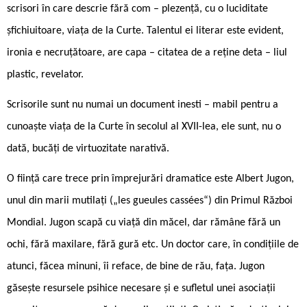
scrisori în care descrie fără com – plezență, cu o luciditate
șfichiuitoare, viața de la Curte. Talentul ei literar este evident,
ironia e necruțătoare, are capa – citatea de a reține deta – liul
plastic, revelator.
Scrisorile sunt nu numai un document inesti – mabil pentru a
cunoaște viața de la Curte în secolul al XVII-lea, ele sunt, nu o
dată, bucăți de virtuozitate narativă.
O ființă care trece prin împrejurări dramatice este Albert Jugon,
unul din marii mutilați („les gueules cassées“) din Primul Război
Mondial. Jugon scapă cu viață din măcel, dar rămâne fără un
ochi, fără maxilare, fără gură etc. Un doctor care, în condițiile de
atunci, făcea minuni, îi reface, de bine de rău, fața. Jugon
găsește resursele psihice necesare și e sufletul unei asociații