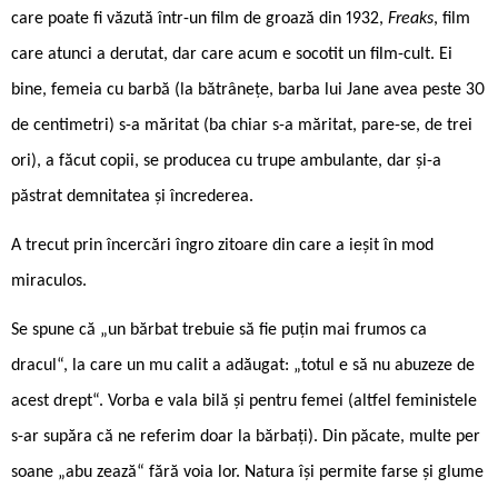
care poate fi văzută într-un film de groază din 1932,
Freaks
, film
care atunci a derutat, dar care acum e socotit un film-cult. Ei
bine, femeia cu barbă (la bătrânețe, barba lui Jane avea peste 30
de centimetri) s-a măritat (ba chiar s-a măritat, pare-se, de trei
ori), a făcut copii, se producea cu trupe ambulante, dar și-a
păstrat demnitatea și încrederea.
A trecut prin încercări îngro zitoare din care a ieșit în mod
miraculos.
Se spune că „un bărbat trebuie să fie puțin mai frumos ca
dracul“, la care un mu calit a adăugat: „totul e să nu abuzeze de
acest drept“. Vorba e vala bilă și pentru femei (altfel feministele
s-ar supăra că ne referim doar la bărbați). Din păcate, multe per
soane „abu zează“ fără voia lor. Natura își permite farse și glume